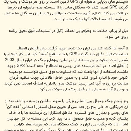
سیستم های ردیابی ماهواره ای GPS تامین است. بر روی هر موشک و بمب یک
گیرنده GPS تعبیه شده که سیگنال هایی را از سیستم های ماهواره ای ذیربط
دریافت می کند. اندازی گیری مختصات جغرافیایی توسط این سیگنال ها منتقل
می شوند که ضمنا دقت آنها نزدیک به متر است.
قبل از پرتاب مختصات جغرافیایی اهداف (گرا) در تسلیحات فوق دقیق برنامه
ریزی می شود.
از آنچه که گفته شد می توان یک نتیجه مهم گرفت: برای افزایش انحراف
تسلیحات فوق دقیق باید گیرنده GPS را به اصطلاح "خفه" کرد. این کار عملا اجرا
شدنی است بعلاوه چنین مسئله ای در اولین روزهای جنگ در عراق (سال 2003
) اتفاق افتاد. در آنجا فرستنده های روسی به اصطلاح "خفه کننده" GPS وجود
داشت. استفاده از آنها باعث شد که تسلیحات فوق دقیق نتوانستند موقعیت
کنونی خود را اندازه گیری کنند و به همین خاطر اطلاعاتی جهت تنظیم فرمان
هدایت پروازی به آنها نمی رسید. موشک های بالدار به اهداف اصابت نمی کردند
و برخی از آنها به سمتی غیر قابل پیشبینی حرکت می کرد.
روز پنجم جنگ جنجال بین المللی بزرگی با متهم ساختن روسیه برپا شد. بعد از
آن آمریکایی ها طی پنج روز بعد پس از تعیین محل استقرار احتمالی "خفه کن"
های روسی و بمباران های گسترده، مناطق استقرار این فرستنده ها را با خاک
یکسان کرده و عملیات طبق معمول ادامه پیدا کرد. این مسئله به کل جهانیان
نشان داد که چگونه می توان با کمک دستگاه های کم هزینه عملا کارایی
تسلیحات فوق دقیق و همزمان تجهیزات جنگی دیگری که از ردیاب های ماهواره