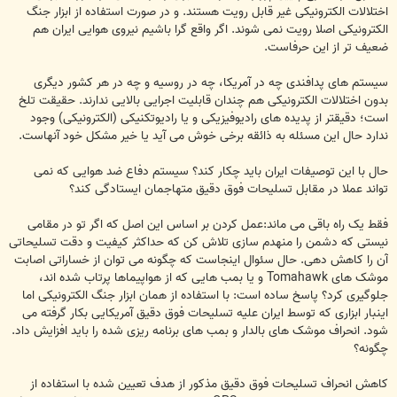
اختلالات الکترونیکی غیر قابل رویت هستند. و در صورت استفاده از ابزار جنگ
الکترونیکی اصلا رویت نمی شوند. اگر واقع گرا باشیم نیروی هوایی ایران هم
ضعیف تر از این حرفاست.
سیستم های پدافندی چه در آمریکا، چه در روسیه و چه در هر کشور دیگری
بدون اختلالات الکترونیکی هم چندان قابلیت اجرایی بالایی ندارند. حقیقت تلخ
است؛ دقیقتر از پدیده های رادیوفیزیکی و یا رادیوتکنیکی (الکترونیکی) وجود
ندارد حال این مسئله به ذائقه برخی خوش می آید یا خیر مشکل خود آنهاست.
حال با این توصیفات ایران باید چکار کند؟ سیستم دفاع ضد هوایی که نمی
تواند عملا در مقابل تسلیحات فوق دقیق متهاجمان ایستادگی کند؟
فقط یک راه باقی می ماند:عمل کردن بر اساس این اصل که اگر تو در مقامی
نیستی که دشمن را منهدم سازی تلاش کن که حداکثر کیفیت و دقت تسلیحاتی
آن را کاهش دهی. حال سئوال اینجاست که چگونه می توان از خساراتی اصابت
موشک های Tomahawk و یا بمب هایی که از هواپیماها پرتاب شده اند،
جلوگیری کرد؟ پاسخ ساده است: با استفاده از همان ابزار جنگ الکترونیکی اما
اینبار ابزاری که توسط ایران علیه تسلیحات فوق دقیق آمریکایی بکار گرفته می
شود. انحراف موشک های بالدار و بمب های برنامه ریزی شده را باید افزایش داد.
چگونه؟
کاهش انحراف تسلیحات فوق دقیق مذکور از هدف تعیین شده با استفاده از