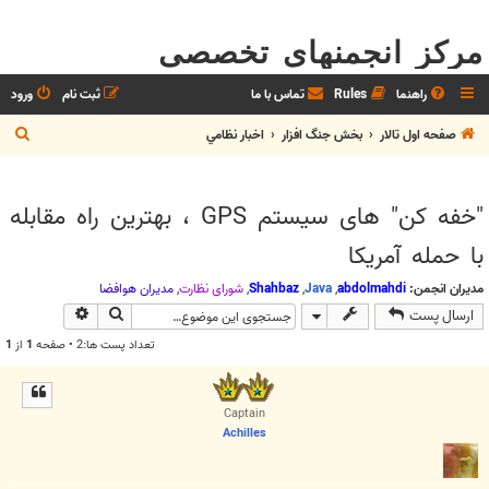
مرکز انجمنهای تخصصی
راهنما
Rules
تماس با ما
ثبت نام
ورود
ج
صفحه اول تالار
بخش جنگ افزار
اخبار نظامي
س
ت
"خفه کن" های سیستم GPS ، بهترين راه مقابله
ج
با حمله آمريکا
و
مدیران انجمن:
abdolmahdi
,
Java
,
Shahbaz
,
شوراي نظارت
,
مديران هوافضا
جستجو
جستجوی پیش
ارسال پست
تعداد پست ها:2 • صفحه
1
از
1
Captain
Achilles