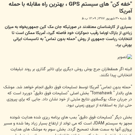
"خفه کن" های سیستم GPS ، بهترين راه مقابله با حمله
آمريکا
پ
شنبه ۳۰ شهریور ۱۳۸۷, ۱۲:۰۹ ب.ظ
س
ت
بسیاری از کارشناسان معتقدند در صورتیکه جان مک کین جمهوریخواه به میزان
زیادی از باراک اوباما رقیب دموکرات خود فاصله گیرد، آمریکا ممکن است تا
انتخابات ریاست جمهوری از روش "حمله بدون تماس" به تاسیسات ایرانی
یورش برد.
البته اگر همقطاران جرج بوش روش دیگری برای تاثیر گذاری بر روند تبلیغات
انتخاباتی پیدا نکنند.
"حمله بدون تماس" آمریکا توسط تسلیحات فوق دقیق انجام خواهد شد. موشک
های بالدار " Tomahawk" بخش اصلی "تسلیحات فوق دقیق" دوربرد است که
در جریان جنگ یوگسلاوی نتایج مثبتی از خود نشان داد. جایی که برای پیروزی
حتی نیاز به استفاده از نیروی زمینی نبود.
بخش دیگر "تسلیحات فوق دقیق" بمب های برنامه ریزی شده هدایت شونده
مجهز به سیستم JDAM است که می تواند از ارتفاع بسیار زیاد رها شده و مسیر
پروازی آنها به سمت هدف تصحیح گردد. بخش سوم به موشک های هدایت