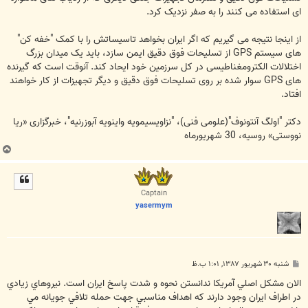
ای استفاده می کنند را به صفر نزدیک کرد.
از اینجا نتیجه می گیریم که اگر ایران بخواهد تاسیساتش را با کمک "خفه کن"
های سیستم GPS از تسلیحات فوق دقیق ایمن سازد، باید یک میدان بزرگ
اختلالات الکترومغناطیسی در کل سرزمین خود ایحاد کند. آنوقت است که گیرنده
های GPS سوار شده بر روی تسلیحات فوق دقیق و دیگر تجهیزات از کار خواهند
افتاد.
دکتر "اولگ آنتونوف"(علومی فنی)، "نزاویسیمویه واینویه آبوزرنیه"، خبرگزاری «ریا
نووستی» روسیه، 30 شهریورماه
ب
ا
ل
ا
Captain
yasermym
پ
شنبه ۳۰ شهریور ۱۳۸۷, ۱:۰۱ ب.ظ
س
ت
الان مشکل اصلي آمريکا ندانستن نحوه و شدت پاسخ ايران است. نيروهاي زيادي
در اطراف ايران وجود دارند که اهداف مناسبي جهت حمله تلافي جويانه مي