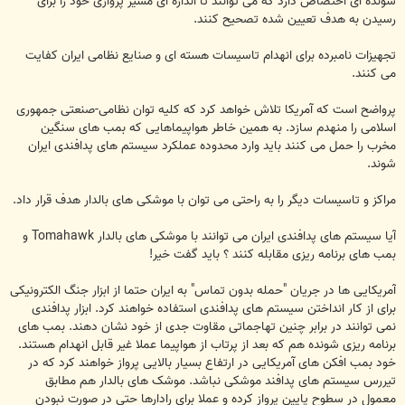
شونده ای اختصاص دارد که می توانند تا اندازه ای مسیر پروازی خود را برای
رسیدن به هدف تعیین شده تصحیح کنند.
تجهیزات نامبرده برای انهدام تاسیسات هسته ای و صنایع نظامی ایران کفایت
می کنند.
پرواضح است که آمریکا تلاش خواهد کرد که کلیه توان نظامی-صنعتی جمهوری
اسلامی را منهدم سازد. به همین خاطر هواپیماهایی که بمب های سنگین
مخرب را حمل می کنند باید وارد محدوده عملکرد سیستم های پدافندی ایران
شوند.
مراکز و تاسیسات دیگر را به راحتی می توان با موشکی های بالدار هدف قرار داد.
آیا سیستم های پدافندی ایران می توانند با موشکی های بالدار Tomahawk و
بمب های برنامه ریزی مقابله کنند ؟ باید گفت خیر!
آمریکایی ها در جریان "حمله بدون تماس" به ایران حتما از ابزار جنگ الکترونیکی
برای از کار انداختن سیستم های پدافندی استفاده خواهند کرد. ابزار پدافندی
نمی توانند در برابر چنین تهاجماتی مقاوت جدی از خود نشان دهند. بمب های
برنامه ریزی شونده هم که بعد از پرتاب از هواپیما عملا غیر قابل انهدام هستند.
خود بمب افکن های آمریکایی در ارتفاع بسیار بالایی پرواز خواهند کرد که در
تیررس سیستم های پدافند موشکی نباشد. موشک های بالدار هم مطابق
معمول در سطوح پایین پرواز کرده و عملا برای رادارها حتی در صورت نبودن