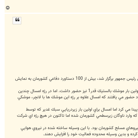
ب
ا
ل
ا
به گزارش خبرنگار دفاعي خبرگزاري فارس، در اين رژه كه از ساعت 7 صبح روز يكشنبه در جوار حرم مطهر امام (ره) و با سخنراني رئيس جمهور برگزار شد، بيش از 100 دستاورد دفاعي كشورمان به نمايش
1- در رژه سال هاي گذشته همواره يك موشك شهاب 3 به نمايش گذاشته مي شد كه البته در رژه 31 شهريور سال 86، براي اولين بار موشك بالستيك قدر1 نيز حضور داشت. اما در رژه امسال چندين
كننده) خود حضور مي يافتند كه امسال علاوه بر رژه اين موشك ها با لانچر، موشكي
رطوب السابحات 15 تنها شناور زيرسطحي بود كه حضور پيدا مي كرد اما امسال براي اولين بار زيردريايي سبك غدير كه توسط
كه وارد ناوگان زيرسطحي كشورمان شده اما تاكنون در هيچ رژه اي شركت
هواپيماي شكاري به شكاري در حال پرواز، از جمله ديگر نوآوري هاي امسال رژه 31 شهريورماه نيروهاي مسلح كشورمان بود. با اين وسيله ساخته شده در نيروي هوايي
ده و بدين وسيله محدوده فعاليت خود را افزايش دهند.