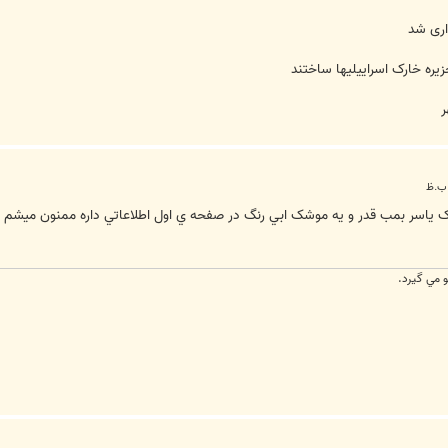
اری شد
ر
و مي گيرد.