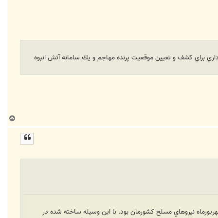
راداري براي كشف و تعيين موقعيت پرنده مهاجم و يك سامانه آتش انبوه
ب
ا
ل
ا
سوخت رساني هوايي از هواپيماي شكاري به شكاري در حال پرواز، از جمله ديگر نوآوري هاي امسال رژه 31 شهريورماه نيروهاي مسلح كشورمان بود. با اين وسيله ساخته شده در