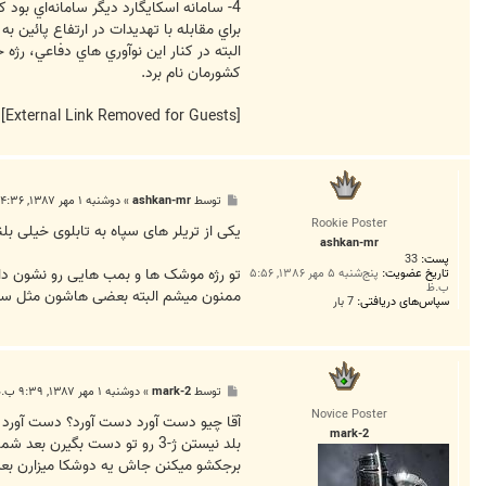
4- سامانه اسكايگارد ديگر سامانه‌اي بو
براي مقابله با تهديدات در ارتفاع پائين
البته در كنار اين نوآوري هاي دفاعي، رژ
كشورمان نام برد.
[External Link Removed for Guests]
پ
توسط
ashkan-mr
»
دوشنبه ۱ مهر ۱۳۸۷, ۴:۳۶ ب.ظ
س
Rookie Poster
ت
یکی از تریلر های سپاه به تابلوی خیلی بل
ashkan-mr
پست:
33
تو رژه موشک ها و بمب هایی رو نشون دا
تاریخ عضویت:
پنج‌شنبه ۵ مهر ۱۳۸۶, ۵:۵۶
ب.ظ
ممنون میشم البته بعضی هاشون مثل سجیل
سپاس‌های دریافتی:
7 بار
پ
توسط
mark-2
»
دوشنبه ۱ مهر ۱۳۸۷, ۹:۳۹ ب.ظ
س
Novice Poster
ت
mark-2
برجکشو ميکنن جاش يه دوشکا ميزارن بعد