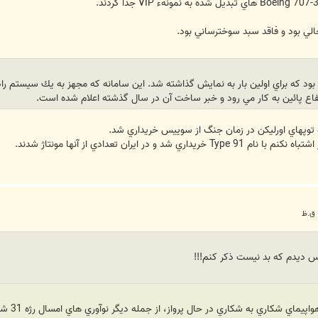
لي بود و فاقد سبد سوخترساني بود.
اي بود كه براي اولين بار به نمايش گذاشته شد. اين سامانه كه مجهز به يك سيستم 
تفاع پائين به كار مي رود و خبر ساخت آن در سال گذشته اعلام شده است.
 توپهاي اورليکن در زمان جنگ از سوييس خريداري شد.
ر ايران تعدادي از آنها مونتاژ شدند.
رس ديدم که بد نيست ذکر کنم!!!
3- پاد 