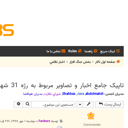
لینک سریع
راهنما
Rules
تماس با ما
صفحه اول تالار
بخش جنگ افزار
اخبار نظامي
تاپيک جامع اخبار و تصاوير مربوط به رژه 31 شهريور
مدیران انجمن:
abdolmahdi
,
Java
,
Shahbaz
,
شوراي نظارت
,
مديران هوافضا
جستجو
جستجوی پی
ارسال پست
پ
توسط
Fariborz
»
دوشنبه ۱ مهر ۱۳۸۷, ۲:۲۰ ق.ظ
س
Commander