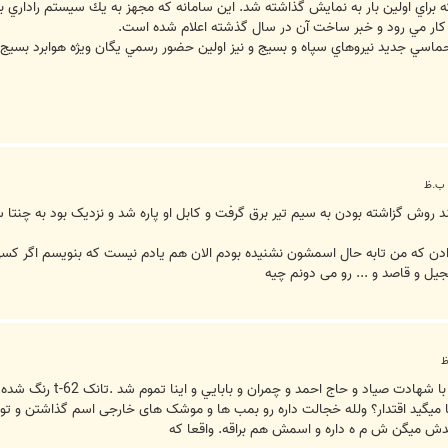
د كه براي اولين بار به نمايش گذاشته شد. اين سامانه كه مجهز به يك سيستم رادار
 به كار مي رود و خبر ساخت آن در سال گذشته اعلام شده است.
ه حماسي جديد نيروهاي سپاه و بسيج و نيز اولين حضور رسمي يگان ويژه هوابرد بسيج 
ند روش گزاشته بودن به سیم تیر برق گرفت و کابل او پاره شد و نزدیک بود به چنتا س
دن که من تابه حال اسمشون نشنیده بودم الان هم یادم نیست که بنویسم اگر کس
 و قاصد و ... رو می دونم چیه
ش ميگن ش م ه داره و اسمش هم براقه. واقعا که