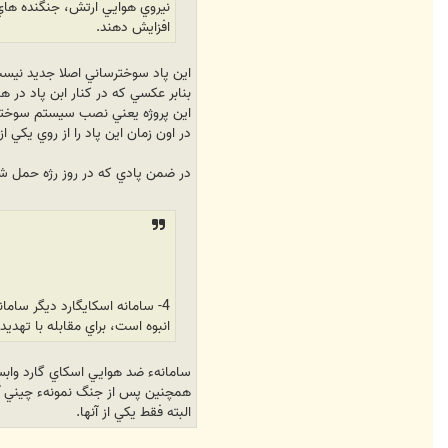
نيروي هوايي ارتش، جنگنده هاي
افزايش دهند.
اين پاد سوخترساني اصلا جديد نيس
بنابر عکسي که در کنار ابن پاد در 
اين پروژه يعني نصب سيستم سوخترساني آمريکايي Beech 1800 در زمان جنگ بر روي يک فانتوم براي سوخترسان
در اون زمان اين پاد را از روي يکي از Boeing 707-3J9C هاي تبديل شده به نمونهء VIP جدا کردن
در ضمن پادي که در روز رژه حمل شد
4- سامانه اسكايگارد ديگر سام
انبوه است، براي مقابله با تهد
سامانهء ضد هوايي اسکاي گارد وابس
همچنين پس از جنگ نمونهء چيني آن اگر اشتباه نکنم با نام Type 91 خري
البته فقط يکي از آنها.