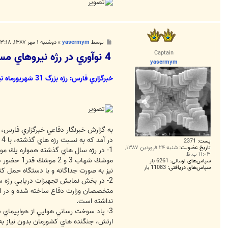
پ
توسط
yasermym
»
دوشنبه ۱ مهر ۱۳۸۷, ۳:۱۸ ب.ظ
س
Captain
4 نوآوري در رژه نيروهاي مسلح
ت
yasermym
خبرگزاري فارس: رژه بزرگ 31 شهريورماه نيروهاي مسلح كشورمان با 4 نوآوري در نمايش تجهيزات دفاعي همراه بود.
در آمد كه به نسبت رژه هاي گذشته، با 4 نوآوري در نمايش تجهيزات همراه بود.
پست:
2371
تاریخ عضویت:
شنبه ۲۴ فروردین ۱۳۸۷,
۱۱:۰۳ ب.ظ
موشك شهاب
سپاس‌های ارسالی:
6261 بار
سپاس‌های دریافتی:
11083 بار
نيز به صورت جداگانه و با دستگاه حمل 
متخصصان وزارت دفاع ساخته شده و در اخت
نداشته است.
ارتش، جنگنده هاي كشورمان بدون نياز ب