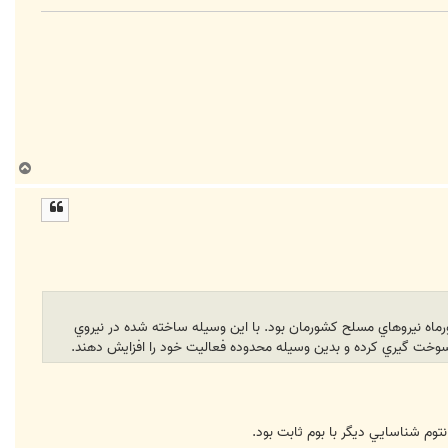
ب
ا
ل
ا
ني هوايي از هواپيماي شكاري به شكاري در حال پرواز، از جمله ديگر نوآوري هاي امسال رژه 31 شهريورماه نيروهاي مسلح كشورمان بود. با اين وسيله ساخته شده در نيروي
وخت گيري كرده و بدين وسيله محدوده فعاليت خود را افزايش دهند.