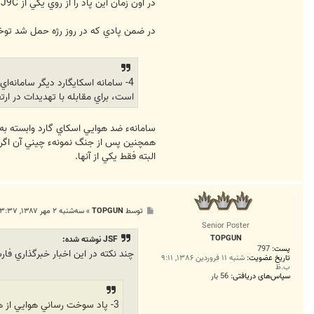
در اون زمان اين پاد را از روي يکي از Boeing 707-3J9C هاي تبديل شده به نمونهء VIP جدا کردند.
در ضمن پادي که در روز رژه حمل شد توخا
4- سامانه اسكايگارد ديگر سامانه‌
است، براي مقابله با تهديدات در ار
سامانهء ضد هوايي اسکاي گارد وابسته به
همچنين پس از جنگ نمونهء چيني آن اگر اشتباه نکنم با نام Type 91 خريداري شد و د
البته فقط يکي از آنها.
پ
توسط
TOPGUN
»
سه‌شنبه ۲ مهر ۱۳۸۷, ۳:۳۷ ق.ظ
س
Senior Poster
ت
TOPGUN
JSF نوشته شده:
پست:
797
چند نکته در اين اخبار خبرگذاري فا
تاریخ عضویت:
شنبه ۱۱ فروردین ۱۳۸۶, ۹:۱۱
ب.ظ
سپاس‌های دریافتی:
56 بار