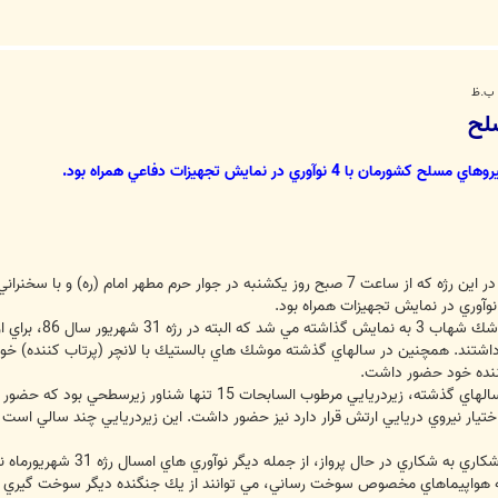
 3 و 2 موشك قدر1 حضور داشتند. همچنين در سالهاي گذشته موشك هاي بالستيك با لانچر (پرتاب 
كننده خود حضور داشت.
2- در بخش نمايش تجهيزات دريايي رژه سالهاي گذشته، زيردريايي م
يار نيروي دريايي ارتش قرار دارد نيز حضور داشت. اين زيردريايي چند سالي است 
3- پاد سوخت رساني هوايي از 
ه هواپيماهاي مخصوص سوخت رساني، مي توانند از يك جنگنده ديگر سوخت گيري كر