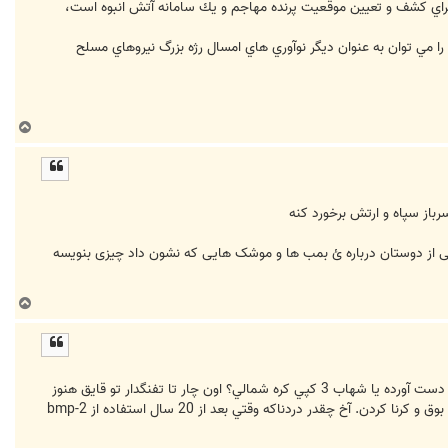
ي براي كشف و تعيين موقعيت پرنده مهاجم و يك سامانه آتش انبوه است،
را مي توان به عنوان ديگر نوآوري هاي امسال رژه بزرگ نيروهاي مسلح
ب
ا
ل
ا
رباز سپاه و ارتش برخورد کنه
ی از دوستان درباره ئ بمب ها و موشک هایی که نشون داد چیزی بنویسه
ب
ا
ل
ا
آقا چيو دست آورد دست آورد؟ دست آورد با شهادت صياد و حاج احمد و چمران و بابايي و اينا تموم شد .تانک t-62 رنگ شده دست آورده يا شهاب 3 کپي کره شمالي؟ اون چار تا تفنگدار تو قایق هنوز
بلد نیستن ژ-3 رو تو دست بگیرن بعد شما میگید اقتدار؟ ولله خجالت داره رو بمب ها و موشک های خارجی اسم گذاشتن و تو بوق و کرنا کردن. آخ چقدر دردناکه وقتي بعد از 20 سال استفاده از bmp-2