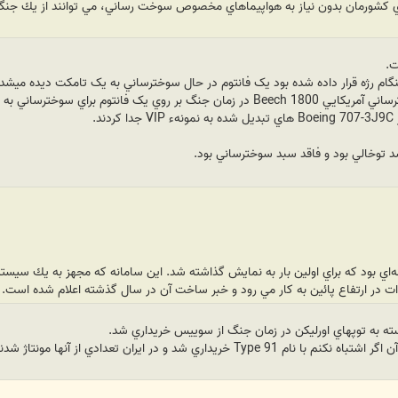
 كشورمان بدون نياز به هواپيماهاي مخصوص سوخت رساني، مي توانند از يك جنگن
ت.
هنگام رژه قرار داده شده بود يک فانتوم در حال سوخترساني به يک تامکت ديده ميشد.
ي به يک فانتوم شناسايي ديگر با بوم ثابت بود.
د.
 توخالي بود و فاقد سبد سوخترساني بود.
انه‌اي بود كه براي اولين بار به نمايش گذاشته شد. اين سامانه كه مجهز به يك سي
يدات در ارتفاع پائين به كار مي رود و خبر ساخت آن در سال گذشته اعلام شده است.
ته به توپهاي اورليکن در زمان جنگ از سوييس خريداري شد.
داري شد و در ايران تعدادي از آنها مونتاژ شدند.