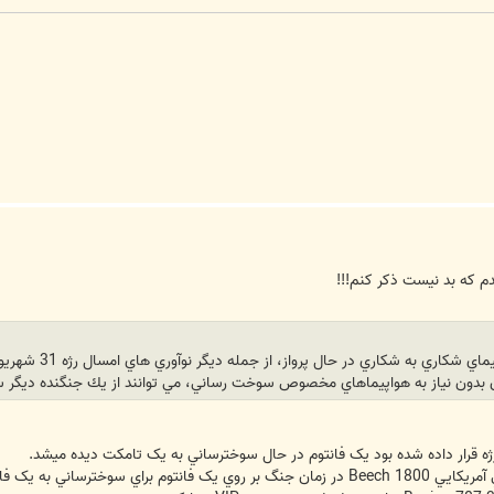
دم که بد نيست ذکر کنم!!!
3- پاد سوخت رسا
بدون نياز به هواپيماهاي مخصوص سوخت رساني، مي توانند از يك جنگنده ديگر س
 رژه قرار داده شده بود يک فانتوم در حال سوخترساني به يک تامکت ديده ميشد.
شناسايي ديگر با بوم ثابت بود.