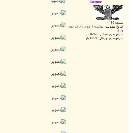
ت
Fariborz
پست:
1189
تاریخ عضویت:
دوشنبه ۱ خرداد ۱۳۸۵, ۲:۵۸
ق.ظ
سپاس‌های ارسالی:
16928 بار
سپاس‌های دریافتی:
4259 بار