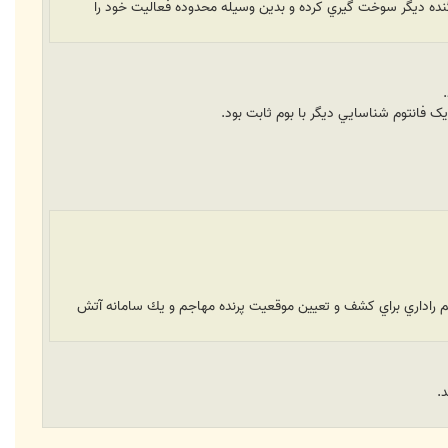
ده ديگر سوخت گيري كرده و بدين وسيله محدوده فعاليت خود را
ستم راداري براي كشف و تعيين موقعيت پرنده مهاجم و يك سامانه آتش