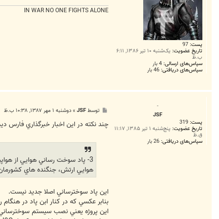
IN WAR NO ONE FIGHTS ALONE
پست:
97
تاریخ عضویت:
یک‌شنبه ۱۰ تیر ۱۳۸۶, ۶:۱۱
ب.ظ
سپاس‌های ارسالی:
4 بار
سپاس‌های دریافتی:
46 بار
-
پ
توسط
JSF
»
دوشنبه ۱ مهر ۱۳۸۷, ۱۰:۳۸ ب.ظ
JSF
س
پست:
319
ت
چند نکته در اين اخبار خبرگذاري فارس دي
تاریخ عضویت:
پنج‌شنبه ۱ تیر ۱۳۸۵, ۱۱:۱۷
ق.ظ
سپاس‌های دریافتی:
26 بار
هوايي ارتش، جنگنده هاي كشورمان 
اين پاد سوخترساني اصلا جديد نيست.
بنابر عکسي که در کنار ابن پاد در هنگام
اين پروژه يعني نصب سيستم سوخترساني آمريکايي Beech 1800 در زمان جنگ بر روي يک فانتوم براي سوخترساني به يک فانتوم 