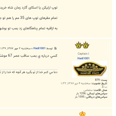
توپ ارليکن يا اسکای گارد زمان شاه خريد
تمام مقرهای توپ های 35 مم را هم تو جزيره خارک اسراييليها ساختند
به ازافيه تمام پناهگاهای زد بمب تو بوشه
پ
توسط
Hadi1001
»
سه‌شنبه ۲ مهر ۱۳۸۷, ۱:۳۹ ب.ظ
س
Captain I
ت
کسي درباره ي بمب ساقب عصر 67 موشک ياسر بمب قدر و يه موشک ابي رنگ در صفحه ي اول اطلاعاتي داره ممنون ميشم اطلاعاتي در اين باره به ما بديد
Hadi1001
دعا مي كنم خدا از تو بگيرد هر آنچه كه خدا را از ت
پست:
879
تاریخ عضویت:
سه‌شنبه ۴ دی ۱۳۸۶, ۱:۳۲
ب.ظ
محل اقامت:
سلماس
سپاس‌های ارسالی:
1256 بار
سپاس‌های دریافتی:
1595 بار