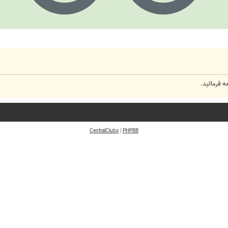
 فرمائید.
CentralClubs
|
PHPBB