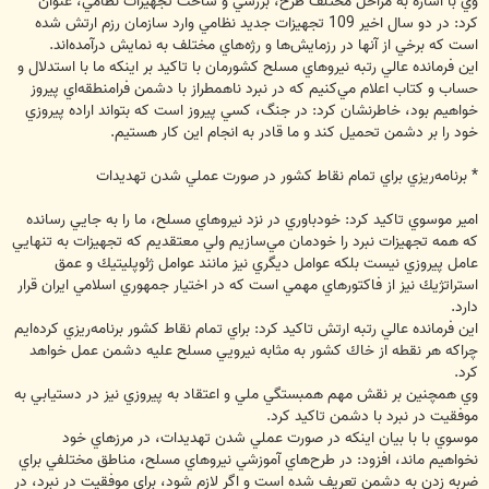
وي با اشاره به مراحل مختلف طرح، بررسي و ساخت تجهيزات نظامي، عنوان
كرد: در دو سال اخير 109 تجهيزات جديد نظامي وارد سازمان رزم ارتش شده
است كه برخي از آنها در رزمايش‌ها و رژه‌هاي مختلف به نمايش درآمده‌اند.
اين فرمانده عالي رتبه نيروهاي مسلح كشورمان با تاكيد بر اينكه ما با استدلال و
حساب و كتاب اعلام مي‌كنيم كه در نبرد ناهمطراز با دشمن فرامنطقه‌اي پيروز
خواهيم بود، خاطرنشان كرد: در جنگ، كسي پيروز است كه بتواند اراده پيروزي
خود را بر دشمن تحميل كند و ما قادر به انجام اين كار هستيم.
* برنامه‌ريزي براي تمام نقاط كشور در صورت عملي شدن تهديدات
امير موسوي تاكيد كرد: خودباوري در نزد نيروهاي مسلح، ما را به جايي رسانده
كه همه تجهيزات نبرد را خودمان مي‌سازيم ولي معتقديم كه تجهيزات به تنهايي
عامل پيروزي نيست بلكه عوامل ديگري نيز مانند عوامل ژئوپليتيك و عمق
استراتژيك نيز از فاكتورهاي مهمي است كه در اختيار جمهوري اسلامي ايران قرار
دارد.
اين فرمانده عالي رتبه ارتش تاكيد كرد: براي تمام نقاط كشور برنامه‌ريزي كرده‌ايم
چراكه هر نقطه از خاك كشور به مثابه نيرويي مسلح عليه دشمن عمل خواهد
كرد.
وي همچنين بر نقش مهم همبستگي ملي و اعتقاد به پيروزي نيز در دستيابي به
موفقيت در نبرد با دشمن تاكيد كرد.
موسوي با با بيان اينكه در صورت عملي شدن تهديدات، در مرزهاي خود
نخواهيم ماند، افزود: در طرح‌هاي آموزشي نيروهاي مسلح، مناطق مختلفي براي
ضربه زدن به دشمن تعريف شده است و اگر لازم شود، براي موفقيت در نبرد، در