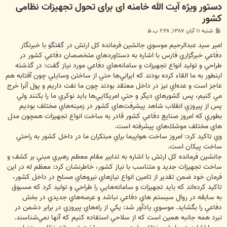
دستور ویژه آيت الله خامنه ای برای تحول تجهیزات نظامی
کشور
پ
شنبه ۱۱ آبان ۱۳۸۷, ۲:۲۸ ب.ظ
س
ت
امير سيد عبدالرحيم موسوي جانشين فرمانده كل ارتش در گفتگو با خبرنگار
دفاعي خبرگزاري فارس با اشاره به دستاوردهاي متخصصان دفاعي كشور در
طراحي و توليد انواع تجهيزات و سامانه‌هاي دفاعي مورد نياز گفت: در گذشته
اينطور به ما القاء كرده بودند كه ايراني‌ها حتي از ساختن وسايلي چون آفتابه هم
عاجز است و عده‌اي نيز در داخل معتقد بودند چون ما نفت داريم و پول آنرا خرج
مي كنيم، پس كشورهاي ديگر و حتي امريكايي‌ها بايد نوكري ما را بكنند ولي
پس از پيروزي انقلاب شاهد پيشرفت‌هاي كشور در زمينه‌هاي مختلف بوديم
بطوري كه امروز صنايع دفاعي كشور قادر به ساخت انواع تجهيزات همچون مدل
هاي مختلف موشك‌هاي پيشرفته است.
وي تاكيد كرد: امروز ساخت هواپيما براي مبتكران ما در داخل كشور به راحتي
ساخت پيكان است.
جانشين فرمانده كل ارتش با اشاره به تدابير مقام معظم رهبري مبني بر كشف و
ساخت تجهيزات جديد و متناسب با نياز كشور، خاطرنشان كرد: معظم له در اين
فرمان خود ضمن تقدير از تامين انواع نيازهاي نيروهاي مسلح در داخل كشور،
تاكيد كرده‌اند كه بايد تجهيزات و سامانه‌هايي را طراحي و توليد كرد كه مسبوق
به سابقه در روال سيستم هاي دفاعي نباشد و عرصه‌هاي جديدي در بخش
دفاعي را بگشايد. موسوي يادآور شد: يكي از راه‌هاي پيروزي در برابر دشمن در
نبرد همه جانبه همين است كه از سلاحي استفاده كنيم كه آنها نمي‌شناسند.