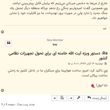
خارج از مرزها به دشمن ضرباتي مي‌زنيم كه برايش قابل پيش‌بيني نباشد.
وي همچنين گفت: اميدواريم جنگي رخ ندهد چراكه منطقه ديگر تحمل يك
جنگ جديد را ندارد ولي در صورت بروز تهديدات، ما نيز قابليت خود را نشان
خواهيم داد.
بی
ب
ا
New Member
ل
boy
ا
Re: دستور ویژه آيت الله خامنه ای برای تحول تجهیزات نظامی
کشور
پ
دوشنبه ۱۳ آبان ۱۳۸۷, ۸:۰۰ ب.ظ
س
ت
وي تاكيد كرد: امروز ساخت هواپيما براي مبتكران ما در داخل كشور به راحتي
ساخت پيكان است.
بابا ایول!
ب
ا
ارسال پست
ل
ا
تعداد پست ها:2 • صفحه
1
از
1