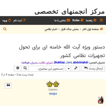
مرکز انجمنهای تخصصی
راهنما
Rules
تماس با ما
ثبت نام
ورود
ج
صفحه اول تالار
بخش جنگ افزار
اخبار نظامي
س
ت
دستور ویژه آيت الله خامنه ای برای تحول
ج
تجهیزات نظامی کشور
و
مدیران انجمن:
abdolmahdi
,
Java
,
Shahbaz
,
شوراي نظارت
,
مديران هوافضا
جستجو
جستجوی پیش
ارسال پست
تعداد پست ها:2 • صفحه
1
از
1
Captain
Mil@d