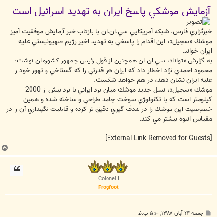
س
آزمايش موشكي پاسخ ايران به تهديد اسرائيل است
ت
خبرگزاري فارس: شبكه آمريكايي سي.ان.ان با بازتاب خبر آزمايش موفقيت آميز
موشك «سجيل»، اين اقدام را پاسخي به تهديد اخير رژيم صهيونيستي عليه
ايران خواند.
به گزارش «توانا»، سي.ان.ان همچنين از قول رئيس جمهور كشورمان نوشت:
محمود احمدي نژاد اخطار داد كه ايران هر قدرتي را كه گستاخي و تهور خود را
عليه ايران نشان دهد، در هم خواهد شكست.
موشك «سجيل»، نسل جديد موشك ميان برد ايراني با برد بيش از 2000
كيلومتر است كه با تكنولوژي سوخت جامد طراحي و ساخته شده و همين
خصوصيت اين موشك را در هدف گيري دقيق تر كرده و قابليت نگهداري آن را در
مقياس انبوه بيشتر مي كند.
[External Link Removed for Guests]
ب
ا
ل
ا
Colonel I
Frogfoot
پ
جمعه ۲۴ آبان ۱۳۸۷, ۵:۱۰ ب.ظ