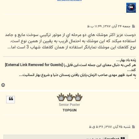
پ
جمعه ۲۴ آبان ۱۳۸۷, ۱۱:۴۹ ب.ظ
س
ت
دوست عزيز اكثر موشك هاي دو مرحله اي از موتور تركيبي سوخت مايع و جامد
استفاده ميكند كه اين موشك به احتمال قريب به يقيين از همين نوع است.
نوع كلاهك اين موشك نمايانگر استفاده از همان كلاهك شهاب 3 است اما...
زنده باد بهار...
هر کس به دنبال معنای این جمله است،این فایل را
[External Link Removed for Guests]
کند...
به امید ظهور مهدی صاحب الزمان،پایان یافتن زمستان دنیا و شروع بهار انسانیت...
"
ب
ا
ل
ا
Senior Poster
TOPGUN
پ
شنبه ۲۵ آبان ۱۳۸۷, ۵:۳۶ ق.ظ
س
ت