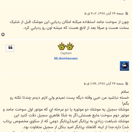
پ
جمعه ۲۴ آبان ۱۳۸۷, ۴:۰۲ ق.ظ
س
ت
چون از سوخت جامد استفاده ميکنه امکان رديابي اين موشک قبل از شليک
سخت هست و صرفا بعد از لانچ هست که ميشه اون رو رديابي کرد.
ب
ا
ل
ا
Captain
Mr.Amirhessam
پ
جمعه ۲۴ آبان ۱۳۸۷, ۱۱:۴۸ ق.ظ
س
ت
سلام
خسته نباشيد من خيي وقته ديگه پست نميدم ولي لازم ديدم چندتا نكته رو
بگم!
موشك سجيل يه موشك دو موتوره يا دو مرحله اي كه موتور اول سوخت جامد و
موتور دوم سوخت مايع هستش.اگر به شكا ظاهري سجيل دقت كنيد اين
موشك شباهت زيادي به پرتابگر اميد(پرتابگر دومي كه از سكوي مخصوص پرتاب
شد) داره.جدا از اينه كلاهك پرتابگر اميد بنكل از سجيل متفاوت بود.