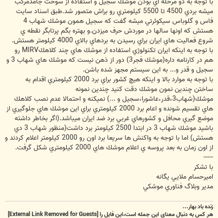
با توجه به دو مرحله اي بودن موشك سجيل و استفاده از سوخت جامدمركب
ميشه بردي 4500 تا 5500 كيلومتري رو براش متصور شد.طبق اسناد سايت
فاس و گلوباس سيكوئرتي ميشه گفت كه سجيل همون موشك شهاب 4
هستش كه اونها سالها در موردش حرف ميزدن.و بهتره بگم پرتابگر نقطه ي
شروع فعاليت هاي ايران براي رسيدن به بردهاي بالاي 4000 كيلومتر هستش.
با توجه به اينكه ايران تكنولوژي استفاده از موشك هاي چند كلاهكMIRV رو
هم در كارنامه داره(موشك فجر3) دور از ذهن نيست كه موشك هاي شهاب 3 و
سجيل و قدر و... به اين سيستم مجهز شده باشن.
با توجه به موارد بالا و اينكه هيچ كشور براي برد 2000 كيلومتري اقدام به
ساختن چندين نمون موشك دقت كنيد چندين نمونه
موشك(شهاب3،قدر،عاشورا،سجيل و ...) نميكنه و احتمالا عدم نصب كلاهك
هاي تقسيم شونده و اعام برد 2000 كيلومتري براي اين موشك هاي جلوگيري از
موضع گيري محافل و كشورهاي غربي برد ضد ايران ميباشد.(اگر بخاطر داشته
باشيد موشك شهاب 3 در ابتدا 2500 كيلومتر برد داشت(منظور شهاب 3 دي
هستش) اما با توجه به واكنش ها سريعا برد اون رو 2000 كيلومتر اعلام كردند و
از اون زمان به بعد پروسه ي اعلام موشك هاي 2000 كيلومتري شكل گرفت.
-----
با تشكر
اميرحسام ملايي يگانه
مدير وبلاگ فناوري موشكي
زنده باد بهار...
هر کس به دنبال معنای این جمله است،این فایل را
[External Link Removed for Guests]