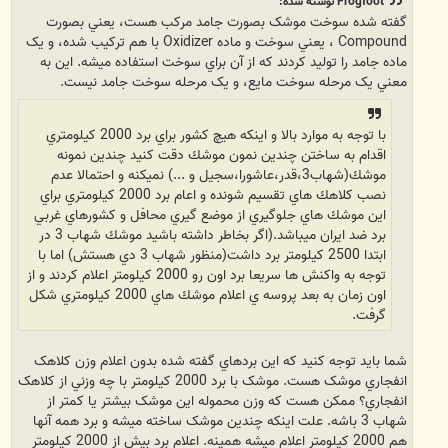
Frogfoot نوشته شده:
گفته شده سوخت موشک بصورت جامد مرکب هست، يعني بصورت
Compound ، يعني سوخت و ماده Oxidizer با هم ترکيب شده، و يک
ماده جامد را توليد کردند که از آن براي سوخت استفاده ميشه. اين به
معني يک مرحله سوخت مايع، و يک مرحله سوخت جامد نيست.
با توجه به موارد بالا و اينكه هيچ كشور براي برد 2000 كيلومتري
اقدام به ساختن چندين نمون موشك دقت كنيد چندين نمونه
موشك(شهاب3،قدر،عاشورا،سجيل و ...) نميكنه و احتمالا عدم
نصب كلاهك هاي تقسيم شونده و اعام برد 2000 كيلومتري براي
اين موشك هاي جلوگيري از موضع گيري محافل و كشورهاي غربي
برد ضد ايران ميباشد.(اگر بخاطر داشته باشيد موشك شهاب 3 در
ابتدا 2500 كيلومتر برد داشت(منظور شهاب 3 دي هستش) اما با
توجه به واكنش ها سريعا برد اون رو 2000 كيلومتر اعلام كردند و از
اون زمان به بعد پروسه ي اعلام موشك هاي 2000 كيلومتري شكل
گرفت.
شما بايد توجه کنيد که اين بردهاي گفته شده بدون اعلام وزن کلاهک
انفجاري موشک هست. موشک با برد 2000 کيلومتر با چه وزني از کلاهک
انفجاري؟ ممکن هست که وزن محموله اين موشک بيشتر يا کمتر از
شهاب 3 باشه. علت اينکه چندين موشک ساخته ميشه و برد همه آنها
هم 2000 کيلومتر اعلام ميشه همينه. اعلام برد بيش از 2000 کيلومتر