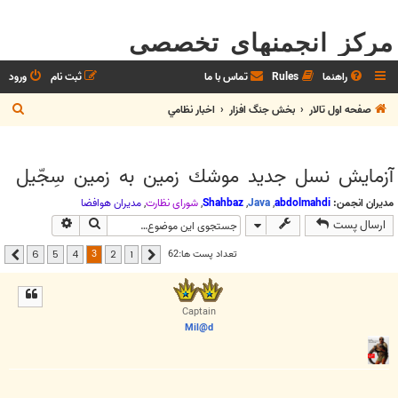
مرکز انجمنهای تخصصی
راهنما
Rules
تماس با ما
ثبت نام
ورود
ج
صفحه اول تالار
بخش جنگ افزار
اخبار نظامي
س
ت
آزمايش نسل جديد موشك زمين به زمين سِجّيل
ج
و
مدیران انجمن:
abdolmahdi
,
Java
,
Shahbaz
,
شوراي نظارت
,
مديران هوافضا
جستجو
جستجوی پیشر
ارسال پست
3
تعداد پست ها:62
6
5
4
2
1
قبلی
بعدی
Captain
Mil@d