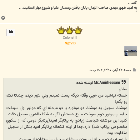
کند...
به امید ظهور مهدی صاحب الزمان،پایان یافتن زمستان دنیا و شروع بهار انسانیت...
"
ب
ا
ل
ا
Colonel II
N@VID
پ
جمعه ۲۴ آبان ۱۳۸۷, ۱:۰۴ ب.ظ
س
ت
Mr.Amirhessam نوشته شده:
سلام
خسته نباشيد من خيي وقته ديگه پست نميدم ولي لازم ديدم چندتا نكته
رو بگم!
موشك سجيل يه موشك دو موتوره يا دو مرحله اي كه موتور اول سوخت
جامد و موتور دوم سوخت مايع هستش.اگر به شكا ظاهري سجيل دقت
كنيد اين موشك شباهت زيادي به پرتابگر اميد(پرتابگر دومي كه از سكوي
مخصوص پرتاب شد) داره.جدا از اينه كلاهك پرتابگر اميد بنكل از سجيل
متفاوت بود.
با توجه به دو مرحله اي بودن موشك سجيل و استفاده از سوخت