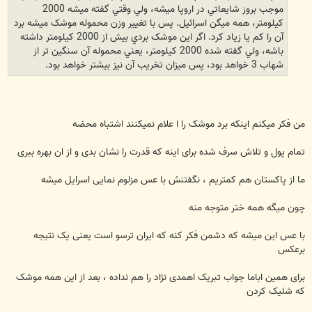
موجب بروز شايعاتي در اروپا ميشه، ولي وقتي گفته ميشه 2000
کيلومتر، همه ميگن اسرائيل. پس با تغيير وزن محموله موشک ميشه برد
آن را کم يا زياد کرد. اگر اين موشک بردي بيش از 2000 کيلومتر داشته
باشه، ولي گفته شده 2000 کيلومتر، يعني محموله آن سنگين تر از
شهاب 3 خواهد بود، پس ميزان تخريب آن نيز بيشتر خواهد بود.
من فکر ميکنم اينکه برد موشک را ا علام نميکنند اشتباه محضه
تمام پول و تلاش سرف شده برای اينه که قدرت را نشان بدی و از ان بهره ببری
ما از پاکستان هم کمتريم ، نگفتنش با عس مزلوم نمايی اسرايل ميشه
چون ميگه همه ختر متوجه منه
با عس اين ميشه که دشمن فکر کنه که ايران ترسو است يعنی يک نتيجه
برعکس
برای همين اباما جواب تبريک اهمدی نژاد را هم نداده ، بعد از اين همه موشک
که شليک کردن