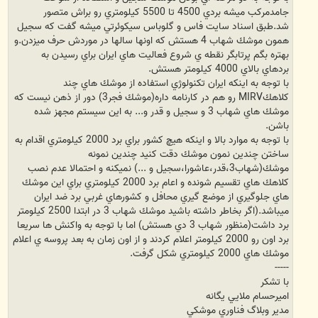
جامدمركب ميشه بردي 4500 تا 5500 كيلومتري رو براش متصور
شد.طبق اسناد سايت فاس و گلوباس سيكوئرتي ميشه گفت كه سجيل
همون موشك شهاب 4 هستش كه اونها سالها در موردش حرف ميزدن.و
بهتره بگم پرتابگر نقطه ي شروع فعاليت هاي ايران براي رسيدن به
بردهاي بالاي 4000 كيلومتر هستش.
با توجه به اينكه ايران تكنولوژي استفاده از موشك هاي چند
كلاهكMIRV رو هم در كارنامه داره(موشك فجر3) دور از ذهن نيست كه
موشك هاي شهاب 3 و سجيل و قدر و... به اين سيستم مجهز شده
باشن.
با توجه به موارد بالا و اينكه هيچ كشور براي برد 2000 كيلومتري اقدام به
ساختن چندين نمون موشك دقت كنيد چندين نمونه
موشك(شهاب3،قدر،عاشورا،سجيل و ...) نميكنه و احتمالا عدم نصب
كلاهك هاي تقسيم شونده و اعام برد 2000 كيلومتري براي اين موشك
هاي جلوگيري از موضع گيري محافل و كشورهاي غربي برد ضد ايران
ميباشد.(اگر بخاطر داشته باشيد موشك شهاب 3 در ابتدا 2500 كيلومتر
برد داشت(منظور شهاب 3 دي هستش) اما با توجه به واكنش ها سريعا
برد اون رو 2000 كيلومتر اعلام كردند و از اون زمان به بعد پروسه ي اعلام
موشك هاي 2000 كيلومتري شكل گرفت.
-----
با تشكر
اميرحسام ملايي يگانه
مدير وبلاگ فناوري موشكي