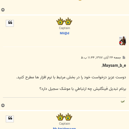
ب
ا
ل
ا
Captain
Mil@d
پ
جمعه ۲۴ آبان ۱۳۸۷, ۱۱:۴۴ ب.ظ
س
ت
,
Maysam_b_e
دوست عزيز دزخواست خود را در بخش مرتبط با نرم افزار ها مطرح کنيد.
برنام تبديل فينگليش چه ارتباطي با موشک سجيل دارد؟
بی
ب
ا
ل
ا
Captain
Mr.Amirhessam