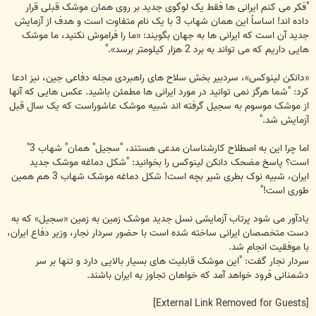
"فکر می کنم ایرانی ها فقط یک لوگوی جدید بر روی همان موشک قبلی قرار
داده اند! اساساً این همان شهاب 3 با یک نام متفاوت است و هدف از آزمایش
جدید آن است که ایرانی ها به جهان بگویند: «ما را فراموش نکنید، ما موشک
هایی داریم که می تواند به برد 2 هزار کیلومتر برسد»."
«دانکن لینوکس»، سردبیر بخش سلاح های راهبردی مجله دفاعی جین، نیز ادعا
کرد: "شما هرگز نمی توانید در مورد ایرانی ها مطمئن باشید. عکس هایی که آنها
از موشک موسوم به سجیل گرفته اند شبیه موشک عاشوراست که یک سال قبل
آزمایش شد."
اما چرا این به اصطلاح کارشناسان مدعی هستند، "سجیل" همان" شهاب 3"
است؟ پاسخ مضحک دانکن لینوکس را بخوانید: "شکل دماغه موشک جدید
ایران، شبیه نوک بطری شیر بچه است! شکل دماغه موشک شهاب 3 هم همین
طوری است!"
یادآور می شود پرتاب آزمایشی نسل جدید موشک زمین به زمین «سجیل» که به
دست متخصصان ایرانی ساخته شده است با حضور سردار نجار، وزیر دفاع ایران،
با موفقیت انجام شد.
سردار نجار گفت: "این موشک قابلیت های بسیار بالایی دارد و تنها بر سر
دشمنانی فرود خواهد آمد که خواهان تجاوز به ایران باشند.
[External Link Removed for Guests]