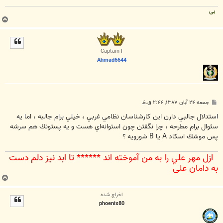
بی
ب
ا
ل
ا
Captain I
Ahmad6644
پ
جمعه ۲۴ آبان ۱۳۸۷, ۲:۴۴ ق.ظ
س
ت
استدلال جالبي دارن اين كارشناسان نظامي غربي ، خيلي برام جالبه ، اما يه
سئوال برام مطرحه ، چرا نگفتن چون استوانه‌اي هست و يه پستونك هم سرشه
پس موشك اسكاد A يا B شورويه ؟
ازل مهر علي را به من آموخته اند ****** تا ابد نيز دلم دست
به دامان علي‌
ب
ا
اخراج شده
ل
phoenix80
ا