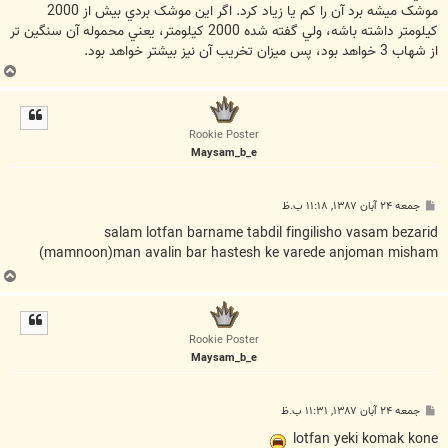
موشک ميشه برد آن را کم يا زياد کرد. اگر اين موشک بردي بيش از 2000
کيلومتر داشته باشه، ولي گفته شده 2000 کيلومتر، يعني محموله آن سنگين تر
از شهاب 3 خواهد بود، پس ميزان تخريب آن نيز بيشتر خواهد بود.
ب
ا
ل
ا
Rookie Poster
Maysam_b_e
پ
جمعه ۲۴ آبان ۱۳۸۷, ۱۱:۱۸ ب.ظ
س
ت
salam lotfan barname tabdil fingilisho vasam bezarid
mamnoon)man avalin bar hastesh ke varede anjoman misham)
ب
ا
ل
ا
Rookie Poster
Maysam_b_e
پ
جمعه ۲۴ آبان ۱۳۸۷, ۱۱:۳۱ ب.ظ
س
ت
lotfan yeki komak kone