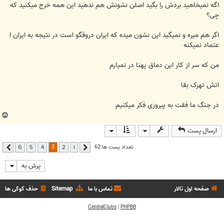
اگه نميخاهيد بردش را بگيد اصلن نشونش هم ندهيد اين همه خرج ميکنيد که
چی؟
اگر هم ميره و نميگيد اين نشون ميده که ايران دروقگو است در نتيجه به ايران ا
عتماد نميکنه
من که سر از کار اين دماق پهنا در نميارم
اتش تهرک بقا
در جنگ ما فقت به پيروزی فکر ميکنيم
ب
ا
ارسال پست
ل
ا
3
تعداد پست ها:62
6
5
4
2
1
قبلی
بعدی
پرش به
صفحه اول تالار
تماس با ما
Sitemap
حذف کوکی ها
CentralClubs
|
PHPBB