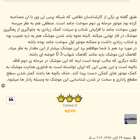
طبق گفته ی یکی از کارشناسان نظامی که شبکه پرس تی وی با ان مصاحبه
کرده بود موتور مرحله ی دوم سوخت جامد است. منطقی هم به نظر میرسه
چون سوخت جامد با افزایش شتاب و سرعت کمک زیادی به جلوگیری از رهگیری
موشک در فاز نهایی میکنه. البته نحوه بلند شدن موشک هم یه ذره عجیب بود
و شتاب زیادی داشت و ممکنه موتور اول سوخت جامد بوده باشه
در مورد برد هم با شما موافقم برد این موشک بیشتر از این مقدار به نظر میاد.
کلاهک این موشک باید مانند کلاهک شهاب-3 D خوشه ای باشه.
نکته دیگری که جالب توجه است اینه که این موشک در مرحله ی دوم فاقد
بالچه است و این یعنی این که ایران توانسته است به فناوری هدایت موشک به
کمک موتور های کمکی دست پیدا کند. حذف بالچه ها باعث کمتر شدن سطح
مقطع راداری و سخت تر شدن شناسایی این موشک به وسیله رادار ها میشود.
ب
ا
ل
ا
Colonel II
N@VID
پ
جمعه ۲۴ آبان ۱۳۸۷, ۲:۱۲ ب.ظ