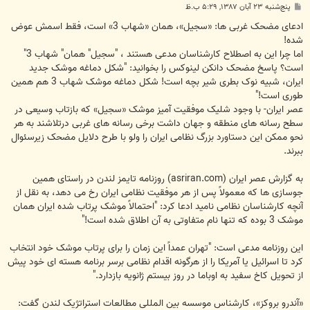
پ
پنج‌شنبه ۲۳ آبان ۱۳۸۷, ۵:۲۹ ب.ظ
س
ت
ادعای مضحک غربی ها: «سجیل»، همان «شهاب 3» است، فقط اسمش عوض
شده!
اما چرا این به اصطلاح کارشناسان مدعی هستند ، "سجیل" همان" شهاب 3"
است؟ پاسخ مضحک دانکن لینوکس را بخوانید: "شکل دماغه موشک جدید
ایران، شبیه نوک بطری شیر بچه است! شکل دماغه موشک شهاب 3 هم همین
طوری است!"
عصر ایران- با وجود شلیک موفقیت آمیز موشک «سجیل» که بازتاب وسیعی در
سطح رسانه های منطقه و جهان داشت برخی رسانه های غربی درتلاشند به هر
نحو ممکن این دستاورد بزرگ نظامی ایران را ولو با طرح دلایل مضحک زیرسئوال
ببرند.
به گزارش عصر ایران (asriran.com) روزنامه تایمز لندن در راستای همین
جوسازی ها که معمولاً پس از هر موفقیت نظامی ایران رخ می دهد، به نقل از
آنچه کارشناسان نظامی نامید ادعا کرد: "احتمالاً موشک پرتاب شده ایران همان
موشک 3 بوده که تنها نام متفاوتی به آن اطلاق شده است!"
این روزنامه مدعی است: "تهران عمداً این زمان را برای پرتاب موشک خود انتخاب
کرد تا اسرائیل یا آمریکا را از هرگونه اقدام نظامی برسر برنامه هسته ای خود پیش
از تحویل کاخ سفید به اوباما در روز بیستم ژانویه بازدارد."
«آندرو بروکز»، کارشناس موسسه بین المللی مطالعات استراتژیک لندن گفت: