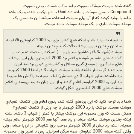
س
ت
گفته شده سوخت موشک بصورت جامد مرکب هست، يعني بصورت
Compound ، يعني سوخت و ماده Oxidizer با هم ترکيب شده، و يک ماده
جامد را توليد کردند که از آن براي سوخت استفاده ميشه. اين به معني يک
مرحله سوخت مايع، و يک مرحله سوخت جامد نيست.
با توجه به موارد بالا و اينكه هيچ كشور براي برد 2000 كيلومتري اقدام به
ساختن چندين نمون موشك دقت كنيد چندين نمونه
موشك(شهاب3،قدر،عاشورا،سجيل و ...) نميكنه و احتمالا عدم نصب
كلاهك هاي تقسيم شونده و اعام برد 2000 كيلومتري براي اين موشك
هاي جلوگيري از موضع گيري محافل و كشورهاي غربي برد ضد ايران
ميباشد.(اگر بخاطر داشته باشيد موشك شهاب 3 در ابتدا 2500 كيلومتر
برد داشت(منظور شهاب 3 دي هستش) اما با توجه به واكنش ها سريعا
برد اون رو 2000 كيلومتر اعلام كردند و از اون زمان به بعد پروسه ي اعلام
موشك هاي 2000 كيلومتري شكل گرفت.
شما بايد توجه کنيد که اين بردهاي گفته شده بدون اعلام وزن کلاهک انفجاري
موشک هست. موشک با برد 2000 کيلومتر با چه وزني از کلاهک انفجاري؟
ممکن هست که وزن محموله اين موشک بيشتر يا کمتر از شهاب 3 باشه. علت
اينکه چندين موشک ساخته ميشه و برد همه آنها هم 2000 کيلومتر اعلام ميشه
همينه. اعلام برد بيش از 2000 کيلومتر موجب بروز شايعاتي در اروپا ميشه، ولي
وقتي گفته ميشه 2000 کيلومتر، همه ميگن اسرائيل. پس با تغيير وزن محموله