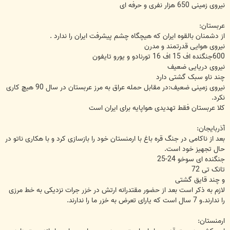
نیروی زمینی 650 هزار نفری و حرفه ای
عربستان:
از دشمنان بالقوه ایران که هیچگاه چشم پیشرفت ایران را ندارد .
نیروی هوایی قدرتمند و مدرن
600جنگنده اف 15 اف 16 تورنادو و یورو تایفون
نیروی دریایی ضعیف
چند ناو سبک گشتی دارد
نیروی زمینی ضعیف:در مقابل حمله عراق به مرز عربستان در سال 90 هیچ کاری
نکرد.
کلا عربستان فقط تهدیدی هواپایه برای ایران است
آذربایجان:
بعد از ناکامی در جنگ قره باغ با ارمنستان خود را بازسازی کرد و با هکاری ناتو در
حال تجهیز خود است.
جنگنده ای سوخو 24-25
تانک تی 72
و چند قایق گشتی
لازم به ذکر است بعد از حضور مقتدرانه ارتش در خزر جرات نزدیکی به خط مرزی
را ندارند.و 7 سال است که یارای تعرض به خزر ما را ندارند.
ارمنستان: