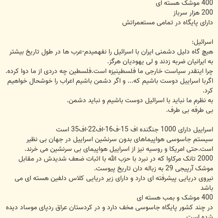
400 موشک هسته ای
200 هزار سرباز
دارای پایگاه در تمامی مستعمراتش
اسرائیل:
هیچ گاه دلیل دشمنی ایران با اسرائیل را نفهمیدم-عرب ها در طول تاریخ بیشتر
به ایرانیان ضربه زدند و لی یهودیان هرگز.
چرا اینقدر سیاست خارجی ما فلسطینیزه است.فلسطین چه دردی از ما دوا کرده.
اگربا اسراییل دوست باشیم که... و اگر دشمن باشیم اعراب را خوشحال خواهیم
کرد.
به نظرم ما نباید با اسرائیل دوست باشیم و نباید دشمن.
بی طرفه بی طرف.
اسراییل دارای 1000 جنگنده اف 15-ف16-اف22-اف35 است
سیستم جاسوسی هواپیماهای بدون سرنشین اسراییل در جهان بی نظیر
است.حتی امریکا و روسیه نیز از اسراییل هواپیمای بی سرنشین می خرند.
2000 تانک مرکاوا که در نبرد با حزب الله با اثبات ضعف شدیدش در مقابل
موشک آرپیجی 29 به زباله دان تاریخ پیوست.
نیروی دریایی پیشرفته ای دارد و دارای زیر دریایی کلاس دلفین هسته ای می
باشد
400 موشک و بمب هسته ای
در چند کشور پایگاه جاسوسی مخف دارد و در کردستان عراق ردپای موساد دیده
شده است.