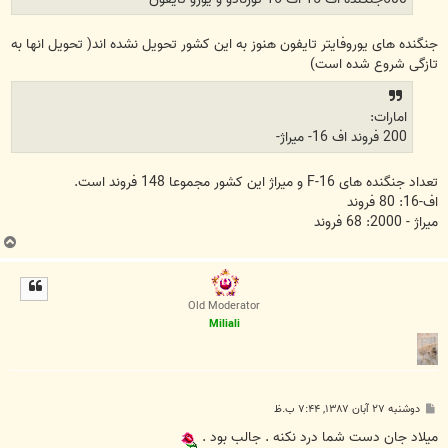
جنگنده های یوروفایتر تایفون هنوز به این کشور تحویل نشده اند( تحویل انها به
تازگی شروع شده است)
امارات:
200 فروند اف 16- میراژ-
تعداد جنگنده های F-16 و میراژ این کشور مجموعا 148 فروند است.
اف-16: 80 فروند
میراژ - 2000: 68 فروند
ب
ا
ل
ا
Old Moderator
Miliali
پ
دوشنبه ۲۷ آبان ۱۳۸۷, ۷:۴۴ ب.ظ
س
ت
میلاد جان دست شما درد نکنه . جالب بود .