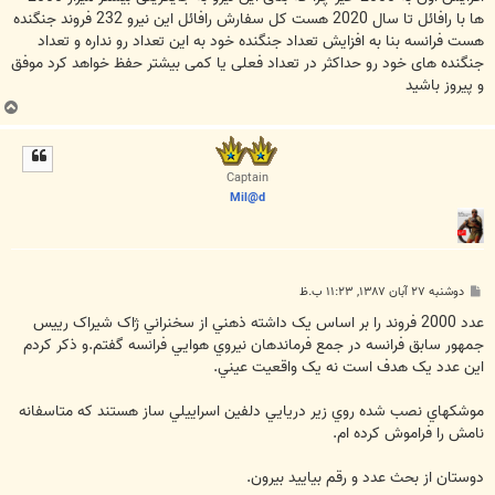
ها با رافائل تا سال 2020 هست کل سفارش رافائل این نیرو 232 فروند جنگنده
هست فرانسه بنا به افزایش تعداد جنگنده خود به این تعداد رو نداره و تعداد
جنگنده های خود رو حداکثر در تعداد فعلی یا کمی بیشتر حفظ خواهد کرد موفق
و پیروز باشید
ب
ا
ل
ا
Captain
Mil@d
پ
دوشنبه ۲۷ آبان ۱۳۸۷, ۱۱:۲۳ ب.ظ
س
ت
عدد 2000 فروند را بر اساس يک داشته ذهني از سخنراني ژاک شيراک رييس
جمهور سابق فرانسه در جمع فرماندهان نيروي هوايي فرانسه گفتم.و ذکر کردم
اين عدد يک هدف است نه يک واقعيت عيني.
موشکهاي نصب شده روي زير دريايي دلفين اسراييلي ساز هستند که متاسفانه
نامش را فراموش کرده ام.
دوستان از بحث عدد و رقم بياييد بيرون.