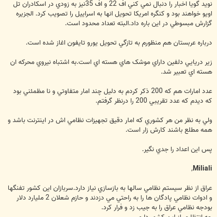
نويد گويا اخبار را دنبال نمي کني اف 22 و اف 35نيز به زودي در اسکادران تل
اويو خواهند بود و کنگره امريکا تحويل انها به اسراييل را تصويب کرد. الجزيره
گزارش مبسوطي در اين باره داد.البته تعداد محدود است.
درباره عربستان هم منظورم به تازگي تحويل يورو تايفون اغاز شده است.
زير دريايي دلفين داراي موشک هاي هسته اي است.به اشتباه نيروي محرکه ان
هسته اي تعبير شد.
عدد امارات هم که 200 ذکر کردم به دليل چند امار متفاوتي و نا مظمئني بود
که ديدم که عدد تقريبي 200 را درنظر گرفتم.
ولي به نظر من هر کشوري که امار دقيق تجهيزات نظامي اش در اينترنت باشد و
همه مطلع باشند کارش زار است.
پس اين اعداد را جدي نگير.
,
Miliali
عراق از نظر سيستم نظامي سالها به بازسازي نياز دارد.سربازان اين کشور تفنگها
و ادوات نظامي پادگان ها را به راحتي مي دزدند و حازم شعلان 2 مليارد دلار
بودجه نظامي عراق را به جيب زد و فرار کرد.