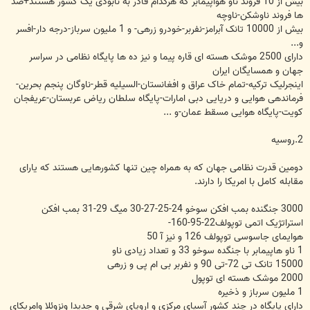
بیش از 10 فروند ناو هواپیمابر که هرکدام قادر به نابودی یک کشور هستند+صد
ها فروند ناوشکن-ناوچه
بیش از 10000 تانک آبرامز-نفربر-خودرو زرهی- و 1 ملیون سرباز-درجه دار-افسر
و...
دارای 2500 موشک هسته ای قاره پیما و نیز ده ها پایگاه نظامی در سراسر
جهان و همسایگان ایران
اینجرلیک ترکیه-تمام خاک عراق و افغانستان-السیلیه قطر-ناوگان پنجم بحرین-
فرماندهی هوایی و دریایی دبی امارات-پایگاه سلطان ریاض عربستان-عریفجان
کویت-پایگاه هوایی مسقط عمان-و ...
2.روسیه
دومین قدرت نظامی جهان که به همراه چین تنها کشورهایی هستند که یارای
مقابله کامل با امریکا را دارند.
3000 جنگنده بمب افکن سوخو 24-25-27-30 میگ 29-31 بمب افکن
استراتژیک اتمی توپولف22-95-160-
هوایمای جاسوسی توپولف 126 و نیز آ 50
1 ناو هاپیمابر با جنگده سوخو 33 و تعداد زیادی ناو
15000 تانک تی 72-تی 90 و نفربر بی ام پی و زرهی
2000 موشک هسته ای توپول
1 ملیون سرباز و ذخیره
دارای پایگاه در چند کشور آسیای مرکزی و اروپای شرقی و جدیدا ونزوئلا وامریکای