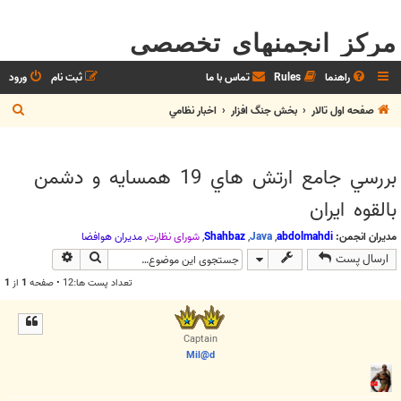
مرکز انجمنهای تخصصی
راهنما
Rules
تماس با ما
ثبت نام
ورود
ج
صفحه اول تالار
بخش جنگ افزار
اخبار نظامي
س
ت
بررسي جامع ارتش هاي 19 همسايه و دشمن
ج
بالقوه ايران
و
مدیران انجمن:
abdolmahdi
,
Java
,
Shahbaz
,
شوراي نظارت
,
مديران هوافضا
جستجو
جستجوی پیش
ارسال پست
تعداد پست ها:12 • صفحه
1
از
1
Captain
Mil@d