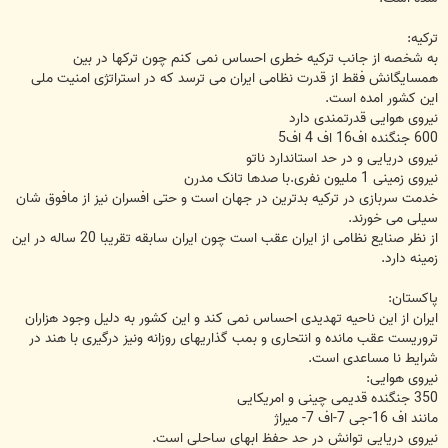
ترکیه:
به شخصه از جانب ترکیه خطری احساس نمی کنم چون ترکها در بین
همسایگانش فقط از قدرت نظامی ایران می ترسد که در استراتژی امنیت ملی
این کشور امده است.
نیروی هوایی قدرتمندی دارد
600 جنگنده اف16 اف 4 اف5
نیروی دریایی و در حد استاندارد ناتو
نیروی زمینی 1 ملیون نفری.با صدها تانک مدرن
خدمت سربازی در ترکیه بدترین در جهان است و حتی افسران نیز از مافوق شان
سیلی می خورند.
از نظر صنایع نظامی از ایران عقب است چون ایران سابقه تقریبا 20 ساله در این
زمینه دارد.
پاکستان:
ایران از این ناحیه تهدیدی احساس نمی کند و این کشور به دلیل وجود هزاران
تروریست عقب مانده و انتحاری و بمب گذاریهای روزانه ونیز درگیری با هند در
شرایط نا مساعدی است.
نیروی هوایی:
350 جنگنده قدیمی چینی و امریکایی
مانند اف 16-جی 7-اف 7- میراژ
نیروی دریایی توانش در حد حفظ ابهای ساحلی است.