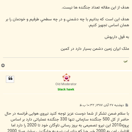
هدف از اين مقاله تعداد جنگنده ها نيست.
هدف اين است که بدانيم با چه دشمني و در چه سطحي طرفيم و خودمان را بر
همان اساس تجهيز کنيم.
به قول داريوش
ملک ايران زمين دشمن بسيار دارد در کمين
بی
ب
ا
ل
ا
Old Moderator
black hawk
پ
دوشنبه ۲۷ آبان ۱۳۸۷, ۱۰:۳۲ ب.ظ
س
ت
با سلام ضمن تشکر از شما دوست عزیز توجه کنید نیروی هوایی فرانسه در حال
حاضر از کل 500 جنگنده سازمانی تنها 330 جنگنده عملیاتی دارد بر اساس
پروژه2010 این نیرو تصمیمی به بروز رسانی ناوگان خود تا 2020 را دارد اما
افزایش اون به 2000 خیر چرا که بنای این نیرو به جایگزینی بیشتر میراژ 2000