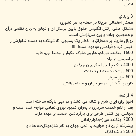
لاتین
3.بریتانیا
همکار احتمالی امریکا در حمله به هر کشوری
مشکل اصلی ارتش انگلیس حقوق پایین پرسنل ان و تجاوز به زنان نظامی درآن
و همچنین جرات پایین سربازانش است.
رویال مارینز پر طمطراق با اخطار یک بسیجی کلاشینکف به دست شلوارش را
خیس کرد و فیلمش موجود است!!!!!!!
1500 جنگنده تورنادو-هارییر-هاوک-جگوار و جدیدا یورو فایتر
جاسوسی نیمراد
4000 تانک چلنجر-اسکورپین-چیفتن
500 موشک هسته ای تریدنت
500 هزار سرباز
داری پایگاه در سراسر جهان و مستعمراتش
4.فرانسه:
اخیرا برای ایران شاخ و شانه می کشد و در دبی پایگاه ساخته است
بعد از لغو خدمت سربازی با بحران کمبود نیروی نظامی مواجه شده است و
مجلس این کشور طرحی برای بازگرداندن خدمت بر عهده دارد.
2000 جنگنده میراژ-جگوار-رافائل
پیشرفته ترین ناو هواپیمابر اتمی جهان به نام شارلدوگل-ده ها ناو
3500 تانک لکرک