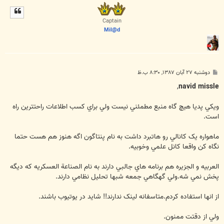
ل
ا
Captain
Mil@d
پ
دوشنبه ۲۷ آبان ۱۳۸۷, ۸:۳۰ ب.ظ
س
ت
,
navid missle
ويکي پديا هيچ گاه منبع مطمئني نيست ولي براي کسب اطلاعات راحتترين راه
است.
ماهواره يک کانالي رو هاتبرد داشت به نام پنتاگون اگه هنوز هم هست حتما
نگاه کن واقعا کانل علمي وخوبيه.
العربيه و الجزيره هم برنامه هاي جالبي دارند به نام الصناعة العسکريه که ديگه
پخش نمي شه.ولي گهگاهي جمعه شبها تحليل نظامي دارند.
از انها استفاده کردم.متاسفانه لينک ندارند!! شايد در يوتيوب باشند.
ولي از دقتت ممنون.