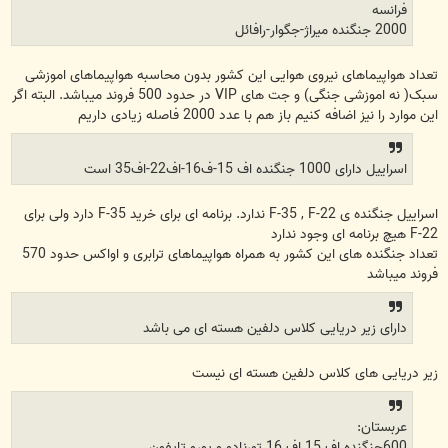
فرانسه
2000 جنگنده میراژ-جگوار-رافائل
تعداد هواپیماهای نیروی هوایی این کشور بدون محاسبه هواپیماهای اموزشی
سبک( نه اموزشی جنگی) و جت های VIP در حدود 500 فروند میباشد. البته اگر
این موارد را نیز اضافه کنیم باز هم با عدد 2000 فاصله زیادی داریم
اسراییل دارای 1000 جنگنده اف 15-ف16-اف22-اف35 است
اسراییل جنگنده ی F-35 , F-22 ندارد. برنامه ای برای خرید F-35 دارد ولی برای
F-22 هیچ برنامه ای وجود ندارد
تعداد جنگنده های این کشور به همراه هواپیماهای ترابری و اواکس حدود 570
فروند میباشد
دارای زیر دریایی کلاس دلفین هسته ای می باشد
زیر دریایی های کلاس دلفین هسته ای نیست
عربستان:
600جنگنده اف 15 اف 16 تورنادو و یورو تایفون