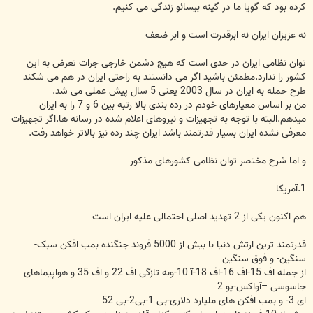
کرده بود که گویا ما در گینه بیسائو زندگی می کنیم.
نه عزیزان ایران نه ابرقدرت است و ابر ضعف
توان نظامی ایران در حدی است که هیچ دشمن خارجی جرات تعرض به این
کشور را ندارد.مطمئن باشید اگر می دانستند به راحتی ایران در هم می شکند
طرح حمله به ایران در سال 2003 یعنی 5 سال پیش عملی می شد.
من بر اساس معیارهای خودم در رده بندی بالا رتبه بین 6 و 7 را به ایران
میدهم.البته با توجه به تجهیزات و نیروهای اعلام شده در رسانه ها.اگر تجهیزات
معرفی نشده ایران بسیار قدرتمند باشد ایران چند رده نیز بالاتر خواهد رفت.
و اما شرح مختصر توان نظامی کشورهای مذکور
1.آمریکا
هم اکنون یکی از 2 تهدید اصلی احتمالی علیه ایران است
قدرتمند ترین ارتش دنیا با بیش از 5000 فروند جنگنده بمب افکن سبک-
سنگین- و فوق سنگین
از جمله اف 15-اف 16-اف 18-آ 10-وبه تازگی اف 22 و اف 35 و هواپیماهای
جاسوسی –آواکس-یو 2
ای 3- و بمب افکن های ملیارد دلاری-بی 1-بی2-بی 52