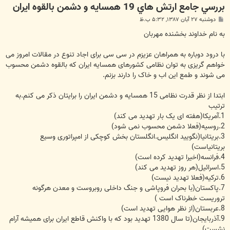
بررسي جامع ارتش هاي 19 همسايه و دشمن بالقوه ايران
پ
دوشنبه ۲۷ آبان ۱۳۸۷, ۵:۳۲ ب.ظ
س
ت
به نام خداوند بخشنده مهربان
با درود دوباره به همراهان عزیزم در سی سی برای اجاد تنوع در مقالات امروز می
خواهم گریزی به توان نظامی کشورهای همسایه ایران که بالقوه دشمن محسوب
می شوند و طمع این اب و خاک را دارند بزنم.
ابتدا از نظر قدرت نظامی 15 همسایه و دشمن ایران را برایتان ذکر می کنم.به
ترتیب
1.آمریکا(هفته ای یک بار تهدید می کند)
2.روسیه(فعلا دشمن محسوب نمی شود)
3.بریتانیا(نگویید انگلیس.انگلستان بخش کوچکی از امپراتوری وسیع
بریتانیاست)
4.فرانسه(اخیرا تهدید کرده است)
5.اسرائیل(هر روز تهدید می کند)
6.ترکیه(فعلا تهدید نیست)
7.پاکستان(با بحران فروپاشی و جنگ داخلی روبروست و معدن هرگونه
تروریست خطرناک است )
8.عربستان(از نظر هوایی تهدید است)
9.آذربایجان(تا سال 1380 تهدید بود که با واکنش قاطع ایران برای همیشه آرام
نشست)