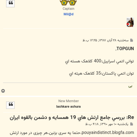
ل
ا
Captain
Mil@d
پ
سه‌شنبه ۲۸ آبان ۱۳۸۷, ۱۲:۲۵ ب.ظ
س
ت
,
TOPGUN
تواني اتمي اسراييل:400 کلاهک هسته اي
توان اتمي پاکستان:35 کلاهک هيته اي
بی
ب
ا
New Member
ل
lashkare ashura
ا
Re: بررسي جامع ارتش هاي 19 همسايه و دشمن بالقوه ايران
پ
یک‌شنبه ۱۰ مهر ۱۳۹۰, ۴:۱۸ ب.ظ
س
ت
pouyaindistinct.blogfa.com.حتما یه سری بزنین.هر چیزی در مورد ارتش