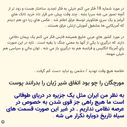
در مورد شماره 18 فکر مي کنم خيلي به فکر تجديد ساختار هست و زود تر از
آنچه تصور می شه سرپا بشه . چند وقت پيش خبر قرار داد خريد تانک هاي
آبرامز و يک سري هلکوپتر توسط عراق اعلام شد . عکس هاي زيا دي هم ديدم
که آمريکايي ها مشغول آموزش ارتش عراق هستند .
در مورد کشور هاي عربي خليج هميشه فارس فکر مي کنم يک پيمان دفاعي
دارند که درگيري با يکي از آنها به معني جنگ با بقيه است . تازه در اين صورت
پاي آمريکا انگليس و فرانسه هم به درگيري باز مي شه . توان مالي و سیاسی هم
خیلی مهمه.
خلاصه هیچ وقت تهدید / دشمن رو نبايد دست کم گرفت .
مورچگان را چو بود اتفاق شير ژيان را بدرانند پوست
به نظر من ایران مثل یک جزیره در دریای طوفانی
است ما هیچ راهی جز قوی شدن به خصوص در
عرصه نظامی نداریم . در غیر این صورت قسمت های
سیاه تاریخ دوباره نکرار می شه
.
ب