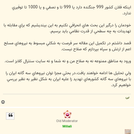
اينکه فلان کشور 999 جنگنده دارد يا 999 تا و نصفي و يا 1000 تا توفيري
ندارد.
خودمان را درگير اين بحث هاي انحرافي نکنيم به اين بينديشيم که براي مقابله با
تهديدات به چه سطحي از قدرت نظامي بايد برسيم.
قصد داشتم در تکميل اين مقاله سر فرصت به شکلي مبسوط به نيروهاي مسلح
اعم از ارتش و سپاه بپردازم که صلاح نيست.
ورود به مناطق ممنوعه نه به صلاح من و نه شما و نه سايت سنترال کلابز است.
ولي تحليل ها ادامه خواهند يافت.در بحثي مجزا توان نيروهاي سه گانه ايران را
با نيروهاي سه گانه کشورهاي تهديد زا عليه ايران به شکل نظير به نظير بررسي
خواهيم کرد.
بی
ب
ا
ل
ا
Old Moderator
Miliali