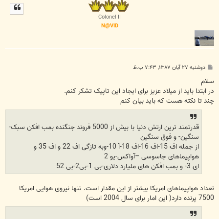
ل
ا
Colonel II
N@VID
پ
دوشنبه ۲۷ آبان ۱۳۸۷, ۷:۴۳ ب.ظ
س
ت
سلام
در ابتدا باید از میلاد عزیز برای ایجاد این تاپیک تشکر کنم.
چند تا نکته هست که باید بیان کنم
قدرتمند ترین ارتش دنیا با بیش از 5000 فروند جنگنده بمب افکن سبک-
سنگین- و فوق سنگین
از جمله اف 15-اف 16-اف 18-آ 10-وبه تازگی اف 22 و اف 35 و
هواپیماهای جاسوسی –آواکس-یو 2
ای 3- و بمب افکن های ملیارد دلاری-بی 1-بی2-بی 52
تعداد هواپیماهای امریکا بیشتر از این مقدار است. تنها نیروی هوایی امریکا
7500 پرنده دارد( این امار برای سال 2004 است)