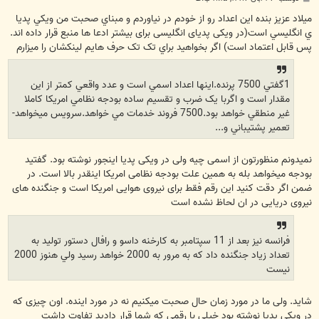
س
ت
ميلاد عزيز بنده اين اعداد رو از خودم در نياوردم و مبناي صحبت من ويکي پديا
ي انگليسي است(در ویکی پدیای انگلیسی برای بیشتر ادعا ها منبع قرار داده اند.
پس قابل اعتماد است) اگر بخواهيد براي تک تک حرف هايم لينکشان را ميزارم
1گفتي 7500 پرنده.اينها اعداد اسمي است و عدد واقعي کمتر از اين
مقدار است و اگربا يک ضرب و تقسيم ساده بودجه نظامي امريکا کاملا
غير منطقي خواهد بود.7500 فروند خدمات مي خواهد.سرويس ميخواهد-
تعمير پشتيباني و...
نمیدونم منظورتون از اسمی چیه ولی در ویکی پدیا اینجور نوشته بود. گفتید
بودجه میخواهد بله به همین علت بودجه نظامی امریکا اینقدر بالا است. در
ضمن اگر دقت کنید این رقم فقط برای نیروی هوایی امریکا است و جنگنده های
نیروی دریایی در ان لحاظ نشده است
فرانسه نيز بعد از 11 سپتامبر به کارخنه داسو و رافال دستور توليد به
تعداد زياد جنگنده داد که به مرور به 2000 خواهد رسيد ولي هنوز 2000
نيست
شاید. ولی ما در مورد زمان حال صحبت میکنیم نه در مورد اینده. اون چیزی که
در ویکی پدیا نوشته بود خیلی با رقمی که شما قرار دادید تفاوت داشت