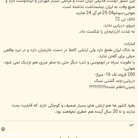
این کشور دوست قدیمی ایران است و مردمی بسیار مهربان و ایراندوست دارد و
هیچ وقت به ایران چشمداشت نداشته است.
هوایی:سوخو24-25-ام آی 24 هایند
تانک تی 72
نیروی دریایی ندارد.
به شدت اذربایحان را شکست داد.
امارات:
به خاک ایران طمع دارد ولی ارتشی کاملا در دست خارجیان دارد و در نبرد واقعی
حرفی برای گفتن ندارد.
با تقویت سپاه در ابوموسی و تنب دیگر حتی به صفر مرزی هم نزدیک نمی شود.
هوایی:
200 فروند اف 16- میراژ-
دریایی:چند گشتی سبک
زمینی:اعلام نشده!!!!!!!!؟؟؟؟
بقیه کشور ها هم ارتش های بسیار ضعیف و کوچکی دارند که قابلیت بحث
ندارند و تا 20 سال آینده هم خطری نخواهند بود.
بی
ب
ا