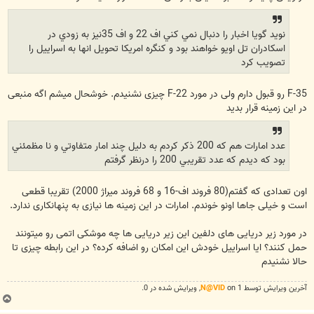
نويد گويا اخبار را دنبال نمي کني اف 22 و اف 35نيز به زودي در
اسکادران تل اويو خواهند بود و کنگره امريکا تحويل انها به اسراييل را
تصويب کرد
F-35 رو قبول دارم ولی در مورد F-22 چیزی نشنیدم. خوشحال میشم اگه منبعی
در این زمینه قرار بدید
عدد امارات هم که 200 ذکر کردم به دليل چند امار متفاوتي و نا مظمئني
بود که ديدم که عدد تقريبي 200 را درنظر گرفتم
اون تعدادی که گفتم(80 فروند اف-16 و 68 فروند میراژ 2000) تقریبا قطعی
است و خیلی جاها اونو خوندم. امارات در این زمینه ها نیازی به پنهانکاری ندارد.
در مورد زیر دریایی های دلفین این زیر دریایی ها چه موشکی اتمی رو میتونند
حمل کنند؟ ایا اسراییل خودش این امکان رو اضافه کرده؟ در این رابطه چیزی تا
حالا نشنیدم
آخرین ويرايش توسط 1 on
N@VID
, ويرايش شده در 0.
ب
ا