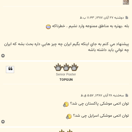
پ
دوشنبه ۲۷ آبان ۱۳۸۷, ۱۱:۴۳ ب.ظ
س
ت
بله .بهتره به مناطق ممنوعه وارد نشيم . خطرناکه
پيشنهاد مي کنم به جاي اينکه بگيم ايران چه چيز هايي داره بحث بشه که ايران
چه تواني بايد داشته باشه
ب
ا
ل
ا
Senior Poster
TOPGUN
پ
سه‌شنبه ۲۸ آبان ۱۳۸۷, ۵:۵۷ ق.ظ
س
ت
توان اتمی موشکی پاکستان چی شد؟
توان اتمی موشکی اسرايل چی شد؟
ب
ا