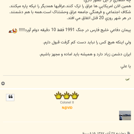
چه انتظاري از اين کشور داري.
همين الان امريکايي ها عراق را ترک کنند.عراقيها همديگر را تيکه پاره ميکنند.
شکاف اجتماعي و فرهنگي جامعه عراق وحشتناک است.همه با هم دشمنند.
در هر شهر روزي 20 قتل اتفاق مي افتد.
پيمان دفاعي خليج فارس در جنگ 1991 فقط 10 دقيقه دوام آورد!!!!!
ولي اينکه هيچ کس را نبايد دست کم گرفت قبول دارم.
ايران دشمن زياد دارد و هميشه بايد اماده و مجهز باشيم.
يا علي
بی
ب
ا
ل
ا
Colonel II
N@VID
پ
دوشنبه ۲۷ آبان ۱۳۸۷, ۸:۱۵ ب.ظ