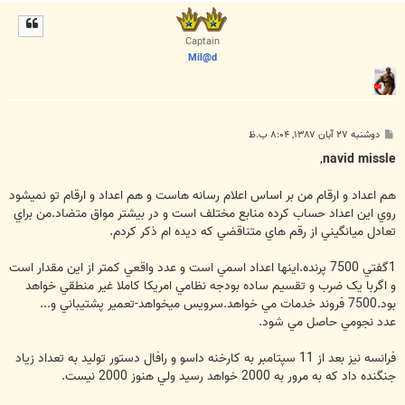
ا
ل
ا
Captain
Mil@d
پ
دوشنبه ۲۷ آبان ۱۳۸۷, ۸:۰۴ ب.ظ
س
ت
,
navid missle
هم اعداد و ارقام من بر اساس اعلام رسانه هاست و هم اعداد و ارقام تو نميشود
روي اين اعداد حساب کرده منابع مختلف است و در بيشتر مواق متضاد.من براي
تعادل ميانگيني از رقم هاي متناقضي که ديده ام ذکر کردم.
1گفتي 7500 پرنده.اينها اعداد اسمي است و عدد واقعي کمتر از اين مقدار است
و اگربا يک ضرب و تقسيم ساده بودجه نظامي امريکا کاملا غير منطقي خواهد
بود.7500 فروند خدمات مي خواهد.سرويس ميخواهد-تعمير پشتيباني و...
عدد نجومي حاصل مي شود.
فرانسه نيز بعد از 11 سپتامبر به کارخنه داسو و رافال دستور توليد به تعداد زياد
جنگنده داد که به مرور به 2000 خواهد رسيد ولي هنوز 2000 نيست.