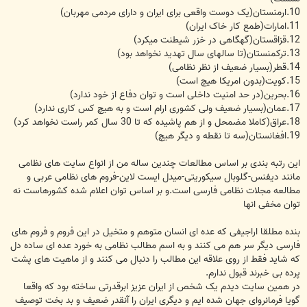
10.ارمنستان(یک دوست واقعی برای ایران و دارای مردمی مهربان)
11.امارات(طمع کار خاک ایران)
12.قزاقستان(گهگاهی در خزر شیطنت میکرد)
13.ترکمنستان(تا سالهای سال تهدید نخواهد بود)
14.قطر(بسیار ضعیف از نظر نظامی)
15.کویت(بدون امریکا هیچ است)
16.بحرین(در حد امنیت داخلی است و توان دفاع از خود ندارد)
17.عمان(بسیار ضعیف ولی کشوری ارام است و به هیچ کس کاری ندارد)
18.عراق(کاملا مضمحل و از هم پاشیده که تا 30 سال کمر راست نخواهد کرد)
19.افغانستان(سه تا نقطه و دیگر هیچ)
این رتبه بندی بر اساس مطالعات چندین ساله من از انواع سایت های نظامی
مانند دیفنس-گلوبال سیکوریتی-میدل ایست لاین-فروم های نظامی عربی و
مطالعه مجلات نظامی فارسی است.و بر اساس توان اعلام شده کشورهاست نه
توان مخفی انها
بنده مطلقا اراجیفی که عده ای انسان متوهم و متخیل در این فروم و فروم های
فارسی دیگر سر هم می کنند و به اسم مطالب نظامی به خورد عده ای ساده دل
که شاید فقط از روی علاقه این مطالب را دنبال می کنند و از ماهیت های پشت
پرده بی خبرند قبول ندارم.
در همین سایت دیدم یک شخص از ایران عزیز ابرقدرتی ساخته بود که واقعا
گویا فرمانروای جهان شده ایم و دیگری ایران را آنقدر ضعیف و بد بخت توصیف