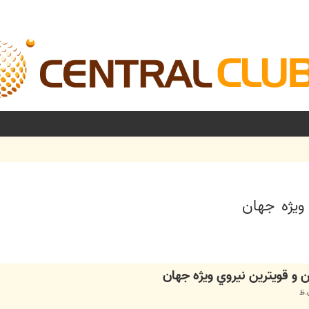
 ويژه جهان
فته
 و قويترين نيروي ويژه جهان