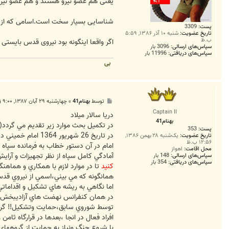
یعنی هم عضو نیرو هستند و هم عضو نیرو ن
شناسایی بسیار سخت است.اسامی که از طر
پست:
3309
تاریخ عضویت:
شنبه ۱۰ آذر ۱۳۸۶, ۵:۵۹
ب.ظ
اگر واقعا اینگونه بود نیروی قدس بایستی تا به حال 10 بار تعطیل می شد.در حالیکه از خود امریکایی 
سپاس‌های ارسالی:
3096 بار
سپاس‌های دریافتی:
11996 بار
بی
پ
توسط
بهنام41
»
چهارشنبه ۲۹ آبان ۱۳۸۷, ۹:۰۰ ق.ظ
س
Captain II
ت
دريا سالار ميلاد
بهنام41
در تكميل بحث موارد زير تقديم مي گردد(بر
پست:
353
در تاريخ 26 شهريور 1364 امام خميني دستور تشكيل نيروها ي زميني و....سپاه راصادر نمود.
تاریخ عضویت:
یک‌شنبه ۲۸ بهمن ۱۳۸۶,
۱۲:۵۶ ب.ظ
محل اقامت:
اهواز
آمادگي كامل سپاه از نظر تجهيزات و آراي
سپاس‌های ارسالی:
148 بار
سپاس‌های دریافتی:
354 بار
كنيد
تا در موارد لازم با همكاري و هماهن
همانگونه كه مي بيني،اسمي از نيروي قدس 
اما نگاهي به ريشه هاي تشكيل و اقداماتي 
در همان كنفرانس نهضت هاي آزاديبخش جهان
توسط شوروي سابق،حمايت وتشكيل!! گروهه
افراد فعال در انجا ،بعدها در قرارگاه ثامن 
با شروع جنگ ونياز به حمايت از گروههاي ع