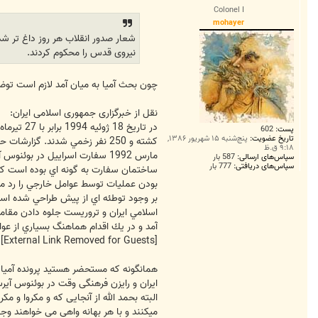
س
Colonel I
ت
mohayer
شعار صدور انقلاب هر روز داغ تر شد
نیروی قدس را محکوم کردند.
چون بحث آمیا به میان آمد لازم است تو
نقل از خبرگزاری جمهوری اسلامی ایران:
پست:
602
تاریخ عضویت:
پنج‌شنبه ۱۵ شهریور ۱۳۸۶,
۹:۱۸ ق.ظ
سپاس‌های ارسالی:
587 بار
سپاس‌های دریافتی:
777 بار
ساختمان سفارت به گونه اي بوده است كه 
بودن عمليات توسط عوامل خارجي را رد مي 
بر وجود توطئه اي از پيش طراحي شده است
آمد و در يك اقدام هماهنگ بسياري از عوا
[External Link Removed for Guests]
همانگونه که مستحضر هستید پرونده آمیا ت
ایران و رایزن فرهنگی وقت در بوئنوس آیر
البته بحمد الله از آنجایی که و مکروا و 
میکنند و با هر بهانه واهی می خواهند وجه