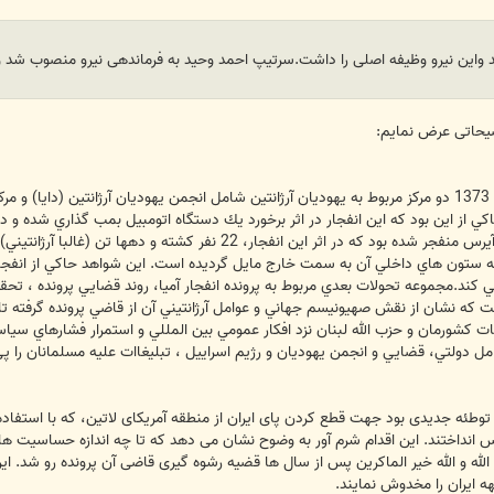
 واین نیرو وظیفه اصلی را داشت.سرتیپ احمد وحید به فرماندهی نیرو منصوب شد و د
ضیحاتی عرض نمایم:
مارس 1992 سفارت اسراييل در بوئنوس آيرس منفجر شده بود كه در اثر ا
ستون هاي داخلي آن به سمت خارج مايل گرديده است. اين شواهد حاكي از انفجار 
كند.مجموعه تحولات بعدي مربوط به پرونده انفجار آميا، روند قضايي پرونده ، تحق
 كه نشان از نقش صهيونيسم جهاني و عوامل آرژانتيني آن از قاضي پرونده گرفته تا
مل دولتي، قضايي و انجمن يهوديان و رژيم اسراييل ، تبليغاات عليه مسلمانان را پي
وطئه جدیدی بود جهت قطع کردن پای ایران از منطقه آمریکای لاتین، که با استفاده 
س انداختند. این اقدام شرم آور به وضوح نشان می دهد که تا چه اندازه حساسیت ها 
مکر الله و الله خير الماکرين پس از سال ها قضیه رشوه گیری قاضی آن پرونده رو شد
ه ایران را مخدوش نمایند.