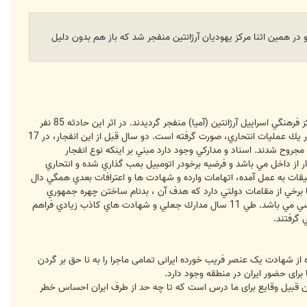
ر همین اثنا مرکز یهودیان آرژانتین منفجر شد که باز هم بدون دلیل
در تاريخ 18 ژوئيه 1994 برابر با 27 تيرماه 1373 دو مركز مربوط به يهوديان آرژانتين شامل انجمن يهوديان آرژانتين (دايا) و مركز فرهنگي اسراييل آرژانتين (آميا) منفجر گرديدند. در اثر اين حادثه 85 نفر
كشته و 250 نفر زخمي شدند. گزارشات حاكي از اين بود كه اين انفجار در اثر برخورد يك دستگاه اتومبيل بمب گذاري شده و در يك عمليات انتحاري، صورت گرفته است. دو سال قبل از اين انفجار، در 17
ين انفجار، 22 نفر كشته و دهها تن (غالبا آرژانتيني) مجروح شدند. اسناد و مداركي وجود دارد مبني بر اينكه نوع انفجار
از داخل مي باشد و فرضيه برخودر اتومبيل بمب گذاري شده و انتحاري
يقات به عمل آمده، اتهامات وارده و شهادت ها و اعترافات بعدي همگي دال
 برخي از مقامات دولتي دارد كه هدف آن ، بدنام ساختن چهره جمهوري
اسلامي ايران و تروريست جلوه دادن مقامات كشورمان و حزب الله لبنان نزد افكار عمومي بين المللي و استمرار فشارهاي سياسي مي باشد. طي 11 سال مدارك جعلي و شهادت هاي كاذب زيادي فراهم
 گرفتند.
از شهادت یک عنصر فریب خورده ایرانی تمامی ماجرا را به نا حق بر گردن
برای حضور ایران در منطقه وجود دارد.
. این قبیل وقایع برای ما درس است که تا چه حد از طرف ایران احساس خطر