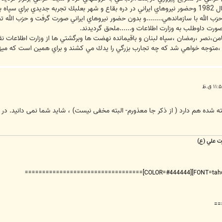
عروف بودند.
الله با سازماندهي........و بدون حضور نيروهاي ايراني صورت گرفت و حزب الله ت
صورت داوطلب به وزارت اطلاعات و......ملحق گرديدند.
من،نصر ،رمضان ،سپاه لبنان و باقيمانده نهضت ها وبرگشتي ها از وزارت اطلاعات نق
شي ،متوجه خواهي شد كه چه تجارب بزرگي را يدك مي كشند و براي همين است كه 
ه شده هم دارد ( از ذکر جا معذورم- البته مخفی نیست) ، شاید شما نمی دانید. در ط
ت علي (ع)
===