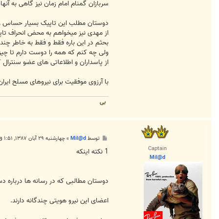
سربازان گمنام امام زمان نیز گاهی به آنها
دوستان مطلب این تاپیک بسیار حساس و خ
از مهدی نیز میخواهم به محض انحراف تاپ
بحثم در این باره فقط و فقط به خاطر چند 
ولی چه کنم که همه را دوست دارم تا چیز
از پاسداران و اطلاعاتی های عضو سنترال 
با آرزوی موفقیت برای نیروهای مسلح ایران
بی
پ
توسط
Mil@d
»
چهارشنبه ۲۹ آبان ۱۳۸۷, ۱:۵۱ ق.ظ
س
Captain
ت
1 نکته اینکه
Mil@d
دوستان مطالبی که در رسانه ها درباره 
اعضای این نیرو هویتی چندگانه دارند.