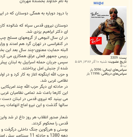
ت
به نام خداوند بخشنده مهربان
Mil@d
با درود دوباره به همگی دوستان که در این 1سال حضورم در سی سی و 3 ماه حضور فعالم از همه شما بسیار یاد گر
دوستان نیروی قدس سپاه که شالوده کارش
ای دکتر ابراهیم یزدی شد.
در ان سال انبوهی از گروههای مسلح چپ
در کنفرانسی در تهران گرد هم امدند و وزا
البته حمایت معنوی-چند سال بعد این بخش
رییس جمهور فعلی عراق همکاری می کردن
پست:
3309
سپس جریان حمله اسراییل به لبنان پیش امد
تاریخ عضویت:
شنبه ۱۰ آذر ۱۳۸۶, ۵:۵۹
ب.ظ
شده از جنبش امل پرداختند.
سپاس‌های ارسالی:
3096 بار
سپاس‌های دریافتی:
11996 بار
و حزب الله اینگونه اغاز به کار کرد و در
نظامی غربی شد.
در حادثه ای دیگر حزب الله چند امریکایی دی
این کارها باعث شد تمامی نظامیان غربی از لبنان پا به فرار بگذارند و لبنان
می بینید که نیروی قدس در لبنان دست به چ
سالها گذشت و این نیرو اماج اتهامات رس
شعار صدور انقلاب هر روز داغ تر شد واین
قدس را محکوم کردند.
بوسنی و هرزگوین جنگ داخلی درگرفت و ن
دهه 1380 و حادثه 11 سپتامبر پیش امد و تهدیدات علیه ایران تغییر کرد.