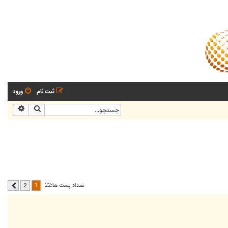
ثبت نام
ورود
جستجو
جستجو
1
تعداد پست ها:22
2
بعدی