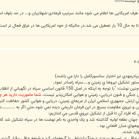
یستند!!!!!!!!
ف امریکایی ها اعلام می شود مانند سرتیپ فرهادی-شهلاییان و... در حد بلوف ا
ها در عراق فعال تر است.
ادرمهدي نيز اختيار سانسوركامل را دارا مي باشند)
امام در آن دستور خطاب به فرمانده سپاه چنين نوشت: "با توجه به اي
ش جنگي و فنون دريايي، زميني و هوايي امكان‌پذير نيست،
شما ماموريت داريد هر چه
گي ارتش جمهوري اسلامي ايران از مرزهاي زميني، دريايي و هوايي كشور حفاظت كنيد
و نيروي مقاومت بسيج در اين فرمان تاريخي ديده نمي شود.حتي اگر به ...........
كه افراد آن تا قبل از تشكيل نيروي قدس مي اندازيم:
 نطفه اوليه گذاشته شد و يك واحدي به نام نهضت ها در سپاه تشكيل شد كه فرمانده
اي مبارز افغاني بود .
وارد شدند.
راقي در تسريع پيروزي درجنگ،ارتباطي با گروههاي كرد و شيعه عراقي برقرار گرديد كه