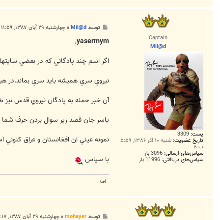
پ
توسط
Mil@d
»
چهارشنبه ۲۹ آبان ۱۳۸۷, ۱۱:۵۹ ق.ظ
س
Captain
ت
,
yasermym
Mil@d
اگر اسم چند پادگاني که در بعضي سايتها
نيروي سري هميشه بايد سري بماند.در هي
آن خبر حمله به پادگان نيروي قدس نيز 
ياسر جان قصد زير سوال بردن حرف شما را 
پست:
3309
نمونه عيني ان افغانستان و عراق کنوني ا
تاریخ عضویت:
شنبه ۱۰ آذر ۱۳۸۶, ۵:۵۹
ب.ظ
سپاس‌های ارسالی:
3096 بار
با سپاس
سپاس‌های دریافتی:
11996 بار
بی
پ
توسط
mohayer
»
چهارشنبه ۲۹ آبان ۱۳۸۷, ۱۲:۱۷ ب.ظ