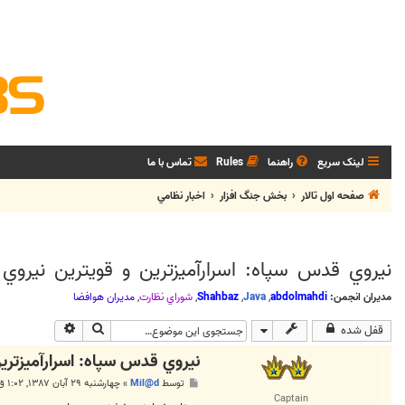
لینک سریع
راهنما
Rules
تماس با ما
صفحه اول تالار
بخش جنگ افزار
اخبار نظامي
نيروي قدس سپاه: اسرارآميزترين و قويترين نيروي
مدیران انجمن:
abdolmahdi
,
Java
,
Shahbaz
,
شوراي نظارت
,
مديران هوافضا
جستجو
جستجوی پیشر
قفل شده
نيروي قدس سپاه: اسرارآميزترين
پ
توسط
Mil@d
»
چهارشنبه ۲۹ آبان ۱۳۸۷, ۱:۰۲ ق.ظ
س
Captain