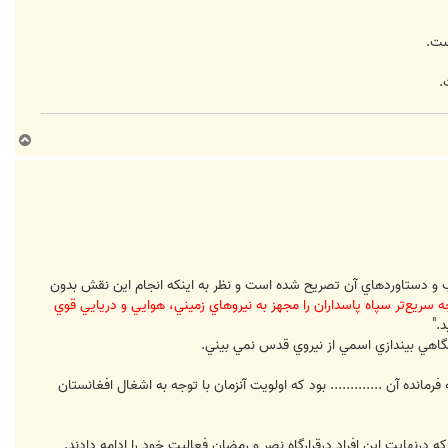
ست.
ب
ا
ل
ا
نكه در اصل 150 قانون اساسي سپاه در نگهباني از انقلاب و دستاوردهاي آن تصريح شده است و نظر به اينكه انجام اين نقش بدون
 سريع‌تر سپاه پاسداران را مجهز به نيروهاي زميني، هوايي و دريايي قوي
."
نگاهي بيندازي اسمي از نيروي قدس نمي بيني.
 آن ............. بود كه اولويت آنزمان با توجه به اشغال افغانستان
 درنهايت اين افراد درقرارگاه نصر و رمضان فعاليت خود را ادامه دادند.