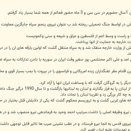
فتم.
 در اواسط جنگ تحمیلی ریخته شد ب عنوان نیروی پنجم سپاه جایگزین معاونت حم
 و راست و وسط اعم از فلسطین و عراق و شیعه و سنی وکمونیست
رت خارجه به حمایت از انها پرداخت.
 از وزارت خارجه منفک شد و به سپاه منتقل گشت که اولین بارقه های ان را در درگ
د.
 و علی اکبر محتشمی پور سفیر وقت ایران در سوریه با دادن تدارکات به سپاه تعداد
 اولین اقدام مقر تفنگداران زبده امریکایی و فرانسوی را در بیروت با بمب بسیار قو
گر را به گروگان گرفت که با وساطت ایران انها را آزاد کرد.
 به لبنانیها بازگشت و تا سال 1990 درگیر جنگ داخلی بود که با توافقنامه طائف صلح و بازسازی در ان برقرار گشت.
ه کار بزرگی زد و تقریبا لبنان را نجات داد.
انه های غربی گشت و به تروریسم محکوم گشت که یکی از دلایلش قتل بختیار در ح
 نیرو وظیفه اصلی را داشت.سرتیپ احمد وحید به فرماندهی نیرو منصوب شد و در همی
یروی قدس به انجا نیرو فرستاد. و در عقب نشینی صرب ها تاثیر قابل توجهی داش