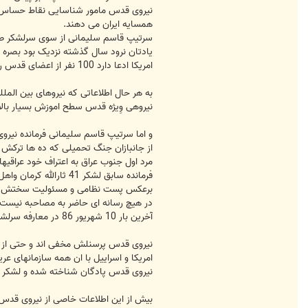
نیروی قدس مامور شناسایی نقاط حساس دش
همسایه ایران می دهند.
سرتیپ قاسم سلیمانی از سوی سرلشکر صفو
یادتان نرود سال گذشته نزدیک بود بصره 
امریکا ادعا دارد 100 نفر از اعضای قدس را دسنگیر کرده است.که از سوی ایران رد شده است.
به هر حال اطلاعاتی که نیروهای بین ال
نیروهی وِیژه قدس سطح اموزش بسیار بالایی دارند
و اما سرتیپ قاسم سلیمانی فرمانده نیرو
از جانبازان جنگ تحمیلی که ده ها ترکش د
مرد اول جنوب عراق به اعتراف خود عراقیها و
فرمانده سابق لشکر 41 ثارالله کرمان واهل کرمان
برعکس پست نظامی و مسئولیت سختش همه
در هیچ رسانه ای حاضر به مصاحبه نیست.
آخرین بار 10 شهریور 86 در معارفه سرلشکر صفوی دیده شده است.
نیروی قدس پرسنلش مخفی اند و حتی از وز
امریکا و اسراییل با ان همه سازمانهای ع
نیروی قدس پادگان شناخته شده و لشکر 
بیش از این اطلاعات خاصی از نیروی قدس 