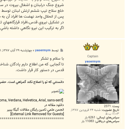
شروع جنگ درلبنان و اشغال بيروت در سال 1982 وحضور نيروهاي ايراني در دره بقاع و شهر بعلبك تجربه جديدي براي سپاه بود.افرادي كه انجا ماموريت مي رفتند به "سپاه لبنان" م
خلع سلاح تيپ ششم ارتش لبنان توسط حزب 
پس از انحلال واحد نهضت ها افراد آن به 
در تشكيل نيروي قدس،افراد قرارگاههاي ثا
اگر به تركيب اين نيرو نگاهي داشته با
پ
توسط
yasermym
»
چهارشنبه ۲۹ آبان ۱۳۸۷, ۱۱:۵۱ ق.ظ
س
Captain
ت
با سلام و تشکر
yasermym
تا آنجایی که من اطلاع دارم پادگان شناخت
قدس در دستور کار قرار داشت.
دانستني که تو را اصلاح نکند گمراهي است. حضر
[FONT=tahoma, Verdana, Helvetica, Arial, sans-serif][COLOR=#444444]==================================
دانلود مقاله در
پست:
2371
انجمن علمي تامين رايگان مقالات گيگا پيپر
تاریخ عضویت:
شنبه ۲۴ فروردین ۱۳۸۷,
۱۱:۰۳ ب.ظ
[External Link Removed for Guests]
سپاس‌های ارسالی:
6261 بار
===============================
سپاس‌های دریافتی:
11083 بار