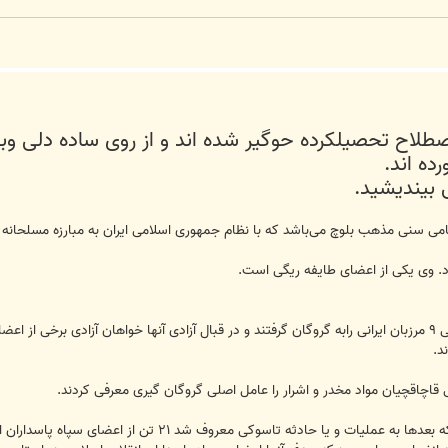
طلاح تحصیلکرده حوگیر شده اند و از روی ساده دلی و
ده اند.
ی بیندیشید.
می سنی مذهب بلوچ می‌باشد که با نظام جمهوری اسلامی ایران به مبارزه مسلحانه می
رد. وی یکی از اعضای طایفه ریگی است.
گروه «جندالشیطان» در سال ۱۳۸۴ شمسی ۹ مرزبان ایرانی رابه گروگان گرفتند و در قبال آزادی آنها خواه
د.
 قاچاقچیان مواد مخدر و اشرار را عامل اصلی گروگان گیری معرفی کردند.
گروه «جندالشیطان» در طی یک عملیات که بعدها به عملی