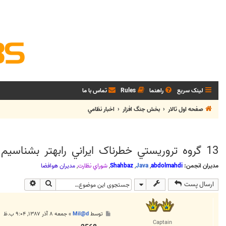
لینک سریع
راهنما
Rules
تماس با ما
صفحه اول تالار
بخش جنگ افزار
اخبار نظامي
13 گروه تروريستي خطرناک ايراني رابهتر بشناسيم
مدیران انجمن:
abdolmahdi
,
Java
,
Shahbaz
,
شوراي نظارت
,
مديران هوافضا
جستجو
جستجوی پی
ارسال پست
پ
توسط
Mil@d
»
جمعه ۸ آذر ۱۳۸۷, ۹:۰۴ ب.ظ
س
Captain