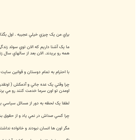
براي من يک چيزي خيلي عجيبه . اول بگذا
ما يک آشنا داريم که الان توي سوئد زندگ
همه رو بريدند. الان بعد از سالهاي سال 
با احترام به تمام دوستان و قوانين سايت 
چرا وقتي يک عده جاني و آدمکش ( اونقدر
اومدن تو اون سرما خدمت کنند رو مي برن
لطفا يک لحظه به دور از مسائل سياسي به
چرا کسي صداش در نمي ياد و از حقوق بش
مگر اون ها انسان نبودند و خانواده نداشتن