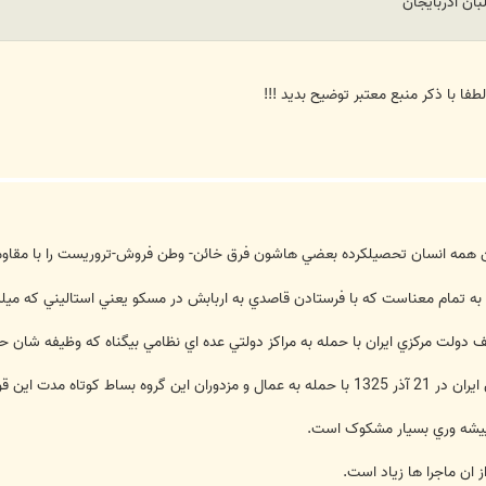
طفا با ذکر منبع معتبر توضیح بدید !!!
 همه انسان تحصيلکرده بعضي هاشون فرق خائن- وطن فروش-تروريست را با مقاو
 تمام معناست که با فرستادن قاصدي به اربابش در مسکو يعني استاليني که ميليو
 دولت مرکزي ايران با حمله به مراکز دولتي عده اي نظامي بيگناه که وظيفه شان حفظ
 و به زباله دان تاريخ فرستادند.
يشه وري بسيار مشکوک است.
ز ان ماجرا ها زياد است.