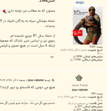
ت
حسن2568
,
Mil@d
ممنون که به مطالب من توجه داري
رسيدند.
از حمله سال 81 چيزي نشنيده ام.
رجوي نيز بر اساس خيبر تابناک که معمول
اينکه 6 سال است در هيچ تصوير و فيلمي مشاهده نشده است در نوع خود جالب ومشکوک است.
پست:
3309
تاریخ عضویت:
شنبه ۱۰ آذر ۱۳۸۶, ۵:۵۹
ب.ظ
بی
سپاس‌های ارسالی:
3096 بار
سپاس‌های دریافتی:
11996 بار
پ
توسط
jiyar rojhelat
»
جمعه ۸ آذر ۱۳۸۷, ۹:۲۶ ب.ظ
س
Junior Poster
ت
هيچ مي دونين که قاسملو رو ترور کردند؟؟
jiyar rojhelat
پست:
184
تاریخ عضویت:
دوشنبه ۳۰ مهر ۱۳۸۶, ۷:۰۰
ب.ظ
دستم بوي گل مي داد . مرا به جرم چيدن گل محك
محل اقامت:
بی سرزمین تر از باد
سپاس‌های ارسالی:
327 بار
سپاس‌های دریافتی:
353 بار