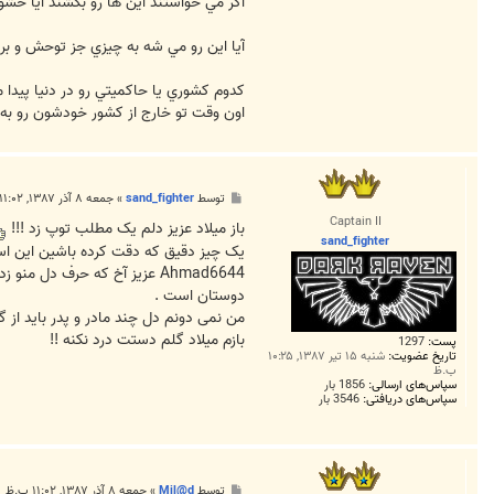
اگر مي خواستند اين ها رو بکشند آيا خشون
آيا اين رو مي شه به چيزي جز توحش و بر
کدوم کشوري يا حاکميتي رو در دنيا پيدا 
اون وقت تو خارج از کشور خودشون رو به 
پ
توسط
sand_fighter
»
جمعه ۸ آذر ۱۳۸۷, ۱۱:۰۲ ب.ظ
س
Captain II
ت
باز میلاد عزیز دلم یک مطلب توپ زد !!!
sand_fighter
یک چیز دقیق که دقت کرده باشین این است
Ahmad6644 عزیز آخ که حرف د
دوستان است .
من نمی دونم دل چند مادر و پدر باید از 
بازم میلاد گلم دستت درد نکنه !!
پست:
1297
تاریخ عضویت:
شنبه ۱۵ تیر ۱۳۸۷, ۱۰:۲۵
ب.ظ
سپاس‌های ارسالی:
1856 بار
سپاس‌های دریافتی:
3546 بار
پ
توسط
Mil@d
»
جمعه ۸ آذر ۱۳۸۷, ۱۱:۰۲ ب.ظ