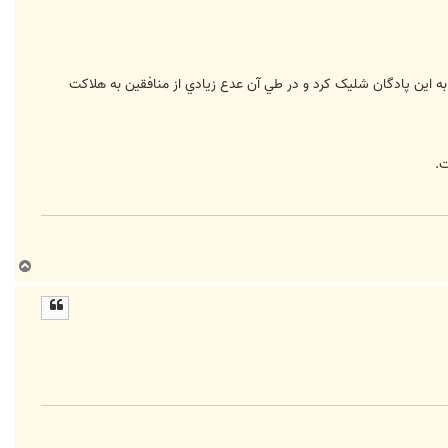
 فروردين 1380 اتفاق افتاد که در طي آن نيروي هوايي سپاه 77 موشک اسکاد بي به اين پادگان شليک کرد و در طي آن عدع زيادي از منافقين به هلاکت
ت.
ب
ا
ل
ا