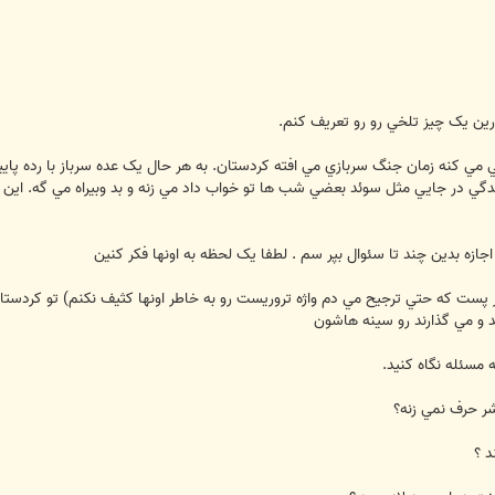
رين يک چيز تلخي رو رو تعريف کنم.
ي مي کنه زمان جنگ سربازي مي افته کردستان. به هر حال يک عده سرباز با رده پايي
زندگي در جايي مثل سوئد بعضي شب ها تو خواب داد مي زنه و بد وبيراه مي گه. اين 
اجازه بدين چند تا سئوال بپر سم . لطفا يک لحظه به اونها فکر کنين
 پست که حتي ترجيح مي دم واژه تروريست رو به خاطر اونها کثيف نکنم) تو کردستا
د و مي گذارند رو سينه هاشون
 مسئله نگاه کنيد.
ر حرف نمي زنه؟
د ؟