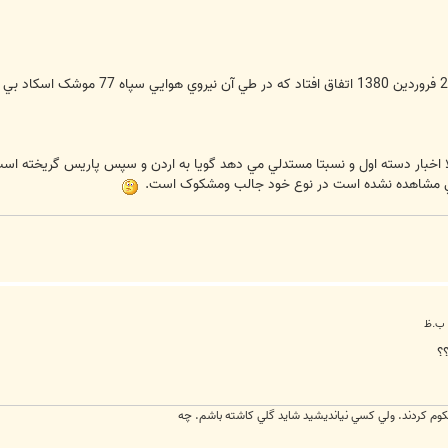
حمله موشکي سپاه به پادگان اشرف در 29
ا اخبار دسته اول و نسبتا مستدلي مي دهد گويا به اردن و سپس پاريس گريخته اس
؟
وم كردند. ولي كسي نيانديشيد شايد گلي كاشته باشم. چه