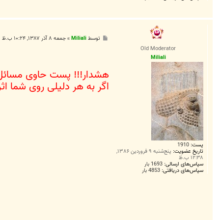
پ
توسط
Miliali
»
جمعه ۸ آذر ۱۳۸۷, ۱۰:۲۴ ب.ظ
س
Old Moderator
ت
Miliali
هشدار!!! پست حاوی مسائل
اگر به هر دلیلی روی شما اثر
پست:
1910
تاریخ عضویت:
پنج‌شنبه ۹ فروردین ۱۳۸۶,
۱۲:۳۸ ب.ظ
سپاس‌های ارسالی:
1693 بار
سپاس‌های دریافتی:
4853 بار