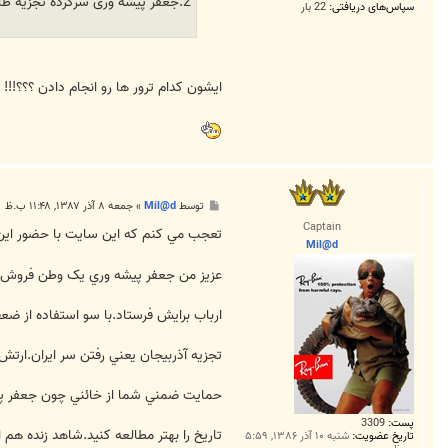
2.جعفر پیشه وری سرکرده تجزیه طلبان آذربایجان
سپاس‌های دریافتی:
22 بار
ایشون کدام ترور ها رو انجام دادن ؟؟؟!!! ل
پ
توسط
Mil@d
»
جمعه ۸ آذر ۱۳۸۷, ۱۱:۴۸ ب.ظ
س
Captain
ت
تعجب مي کنم که اين سايت با حضور اين
Mil@d
عزيز من جعفر پيشه وري يک وطن فروش به
ارباب برايش فرستاد.با سو استفاده از ضعف
تجزيه آذربيجان يعني رفتن سر ايران.ارتش ايران در 21 آذر 1325 با حمله به عمال و مزدوران اين گروه بساط کوتاه مدت اين قوم نادان را در هم پيچيدند
حمايت ضمني شما از خائني چون جعفر پ
پست:
3309
تاريخ را بهتر مطالعه کنيد.شاهد زنده هم ا
تاریخ عضویت:
شنبه ۱۰ آذر ۱۳۸۶, ۵:۵۹