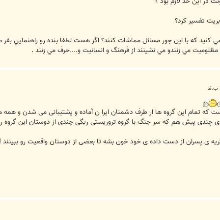
ت در اين حد لازم بود ؟
بريت تفسير کرد؟
مي کنيد که با اين جور مسائل مماشات کنند؟ اگر هست لطفا بنده رو راهنمايي بفر ما
مظلوميت مي زنندو مي نشينند از فرهنگ و انسانيت و....حرف مي زنند .
 که تمام این گروه ها ار طرف دشمنان ایرا ن آماده و پشتیبانی می شدن و همه 
ل منو زدی چندی پیش هم که سر جنگ با گروه تروریستی ریگی چندی از دوستان این گروه 
گریه ی پسران از دست داده ی خود خون بشه تا بعضی از دوستان واقعیت رو ببینند !!