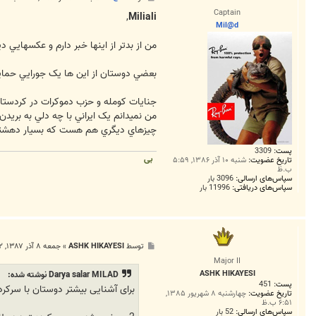
س
Captain
ت
,
Miliali
Mil@d
من از بدتر از اينها خبر دارم و عکسهايي د
بعضي دوستان از اين ها يک جورايي حمايت
جنايات کومله و حزب دموکرات در کردستان
من نميدانم يک ايراني با چه دلي به بريدن
چيزهاي ديگري هم هست که بسيار دهشتناک 
پست:
3309
بی
تاریخ عضویت:
شنبه ۱۰ آذر ۱۳۸۶, ۵:۵۹
ب.ظ
سپاس‌های ارسالی:
3096 بار
سپاس‌های دریافتی:
11996 بار
پ
توسط
ASHK HIKAYESI
»
جمعه ۸ آذر ۱۳۸۷, ۱۱:۲۲ ب.ظ
س
Major II
ت
ASHK HIKAYESI
Darya salar MILAD نوشته شده:
پست:
451
برای آشنایی بیشتر دوستان با سرکر
تاریخ عضویت:
چهارشنبه ۸ شهریور ۱۳۸۵,
۶:۵۱ ب.ظ
سپاس‌های ارسالی:
52 بار