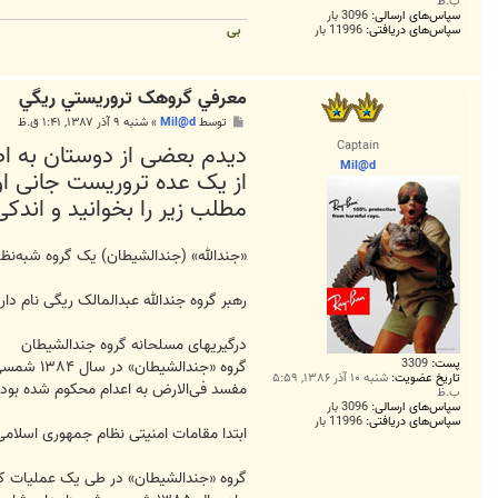
ب.ظ
سپاس‌های ارسالی:
3096 بار
سپاس‌های دریافتی:
11996 بار
بی
معرفي گروهک تروريستي ريگي
پ
توسط
Mil@d
»
شنبه ۹ آذر ۱۳۸۷, ۱:۴۱ ق.ظ
س
Captain
دیدم بعضی از دوستان به اص
ت
Mil@d
از یک عده تروریست جانی اور
مطلب زیر را بخوانید و اندک
«جندالله» (جندالشیطان) یک گروه شبه‌نظا
رهبر گروه جندالله عبدالمالک ریگی نام دا
درگیریهای مسلحانه گروه جندالشیطان
پست:
3309
تاریخ عضویت:
شنبه ۱۰ آذر ۱۳۸۶, ۵:۵۹
مفسد فی‌الارض به اعدام محکوم شده بودن
ب.ظ
سپاس‌های ارسالی:
3096 بار
سپاس‌های دریافتی:
11996 بار
ابتدا مقامات امنیتی نظام جمهوری اسلامی