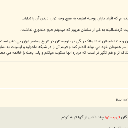
يده ام که افراد داراي روحيه لطيف به هيچ وجه توان ديدن آن را ندارند.
 کردند.البته به غير از سامان عزيزم که ميدونم هيچ منظوري نداشت.
 و جندالشيطان عبدالمالک ريگي در بلوچستان در تاريخ معاصر ايران بي نظير است.
 سر هموطن خود مي تواند اقدام کند و فيلم آن را در شبکه ماهواره و اينترنت به نما
تر و غم انگيز تر است که درباره انها سکوت ميکنم و با... بحث را خاتمه مي دهم
دگان
تروریستها
چند عکس از آنها تهیه کردم.