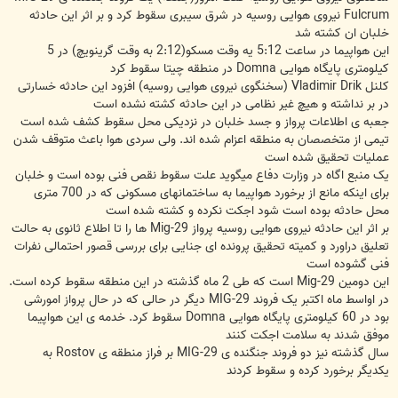
Fulcrum نیروی هوایی روسیه در شرق سیبری سقوط کرد و بر اثر این حادثه
خلبان ان کشته شد
این هواپیما در ساعت 5:12 یه وقت مسکو(2:12 به وقت گرینویچ) در 5
کیلومتری پایگاه هوایی Domna در منطقه چیتا سقوط کرد
کلنل Vladimir Drik (سخنگوی نیروی هوایی روسیه) افزود این حادثه خسارتی
در بر نداشته و هیچ غیر نظامی در این حادثه کشته نشده است
جعبه ی اطلاعات پرواز و جسد خلبان در نزدیکی محل سقوط کشف شده است
تیمی از متخصصان به منطقه اعزام شده اند. ولی سردی هوا باعث متوقف شدن
عملیات تحقیق شده است
یک منبع اگاه در وزارت دفاع میگوید علت سقوط نقص فنی بوده است و خلبان
برای اینکه مانع از برخورد هواپیما به ساختمانهای مسکونی که در 700 متری
محل حادثه بوده است شود اجکت نکرده و کشته شده است
بر اثر این حادثه نیروی هوایی روسیه پرواز Mig-29 ها را تا اطلاع ثانوی به حالت
تعلیق دراورد و کمیته تحقیق پرونده ای جنایی برای بررسی قصور احتمالی نفرات
فنی گشوده است
این دومین Mig-29 است که طی 2 ماه گذشته در این منطقه سقوط کرده است.
در اواسط ماه اکتبر یک فروند MIG-29 دیگر در حالی که در حال پرواز امورشی
بود در 60 کیلومتری پایگاه هوایی Domna سقوط کرد. خدمه ی این هواپیما
موفق شدند به سلامت اجکت کنند
سال گذشته نیز دو فروند جنگنده ی MIG-29 بر فراز منطقه ی Rostov به
یکدیگر برخورد کرده و سقوط کردند