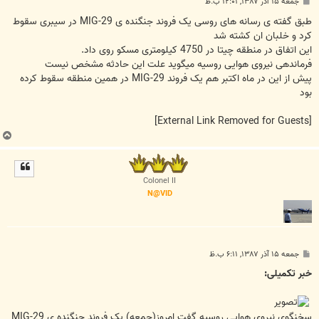
پ
جمعه ۱۵ آذر ۱۳۸۷, ۱۲:۰۱ ب.ظ
س
ت
طبق گفته ی رسانه های روسی یک فروند جنگنده ی MIG-29 در سیبری سقوط
کرد و خلبان ان کشته شد
این اتفاق در منطقه چیتا در 4750 کیلومتری مسکو روی داد.
فرماندهی نیروی هوایی روسیه میگوید علت این حادثه مشخص نیست
پیش از این در ماه اکتبر هم یک فروند MIG-29 در همین منطقه سقوط کرده
بود
[External Link Removed for Guests]
ب
ا
ل
ا
Colonel II
N@VID
پ
جمعه ۱۵ آذر ۱۳۸۷, ۶:۱۱ ب.ظ
س
ت
خبر تکمیلی:
سخنگوی نیروی هوایی روسیه گفت امروز(جمعه) یک فروند جنگنده ی MIG-29