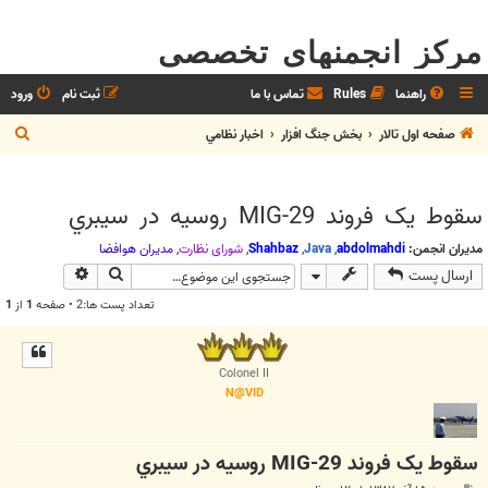
مرکز انجمنهای تخصصی
راهنما
Rules
تماس با ما
ثبت نام
ورود
ج
صفحه اول تالار
بخش جنگ افزار
اخبار نظامي
س
ت
سقوط يک فروند MIG-29 روسيه در سيبري
ج
و
مدیران انجمن:
abdolmahdi
,
Java
,
Shahbaz
,
شوراي نظارت
,
مديران هوافضا
جستجو
جستجوی پیش
ارسال پست
تعداد پست ها:2 • صفحه
1
از
1
Colonel II
N@VID
سقوط يک فروند MIG-29 روسيه در سيبري