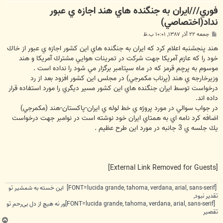
فوري///ايران به جنگنده هاي هند اجازه ي عبور
نداد(اختصاصي)
پ
جمعه ۲۲ آذر ۱۳۸۷, ۱۰:۰۱ ب.ظ
س
ت
هند پنجشنبه اعلام كرد كه ايران به جنگنده هاي اين كشور اجازه ي عبور از خاك
خود را كه عازم آمريكا جهت شركت در تمرينات هوايي مشترك آمريكا و هند
موسوم به پرچم قرمز كه در ماه سپتامبر برگزار مي شود را نداده است .
وزيرخارجه ي هند (پرناب مكمرجي) در مجلس اين كشور افزود بعد از رد
درخواست توسط ايران جنگنده هاي اين كشور مسير ديگري را مورد استفاده قرار
داده اند.
در جواب سوالي در مورد پروژه ي خط لوله ي ايران-پاكستان-هند (مكمرجي)
اضافه كرد نامه اي به همتاي ايران خود نوشته است در نوامبر جهت درخواست
يك جلسه ي 3 جانبه در مورد اين طرح عظيم .
[External Link Removed for Guests]
[FONT=lucida grande, tahoma, verdana, arial, sans-serif] این خسته به شمشیر تو
تقدیر نبود,
[FONT=lucida grande, tahoma, verdana, arial, sans-serif]ور نه هیچ از دل بی‌رحم تو
تقصیر
ب