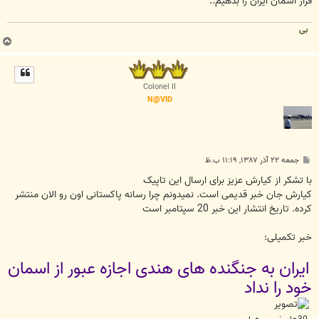
فراز آسمان ايران را بدهيم..
بی
ب
ا
ل
ا
Colonel II
N@VID
پ
جمعه ۲۲ آذر ۱۳۸۷, ۱۱:۱۹ ب.ظ
س
ت
با تشکر از کیارش عزیز برای ارسال این تاپیک
کیارش جان خبر قدیمی است. نمیدونم چرا رسانه پاکستانی اون رو الان منتشر
کرده. تاریخ انتشار این خبر 20 سپتامبر است
خبر تکمیلی:
ایران به جنگنده های هندی اجازه عبور از اسمان
خود را نداد