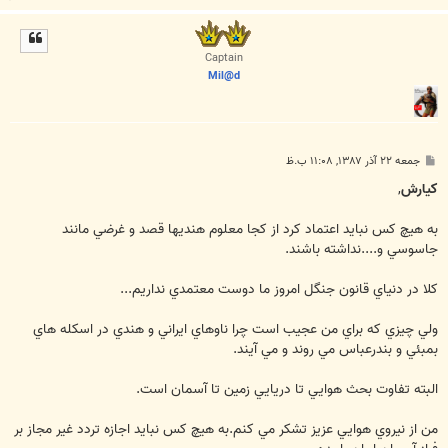
ا
ل
ا
Captain
Mil@d
پ
جمعه ۲۲ آذر ۱۳۸۷, ۱۱:۰۸ ب.ظ
س
ت
كيارش
,
به هيچ کس نبايد اعتماد کرد از کجا معلوم هنديها قصد و غرضي مانند
جاسوسي و....نداشته باشند.
کلا در دنياي قانون جنگل امروز ما دوست معتمدي نداريم...
ولي چيزي که براي من عجيب است چرا ناوهاي ايراني و هندي در اسکله هاي
بمبئي و بندرعباس مي روند و مي آيند.
البته تفاوت بحث هوايي تا دريايي زمين تا آسمان است.
من از نيروي هوايي عزيز تشکر مي کنم.به هيچ کس نبايد اجازه تردد غير مجاز بر