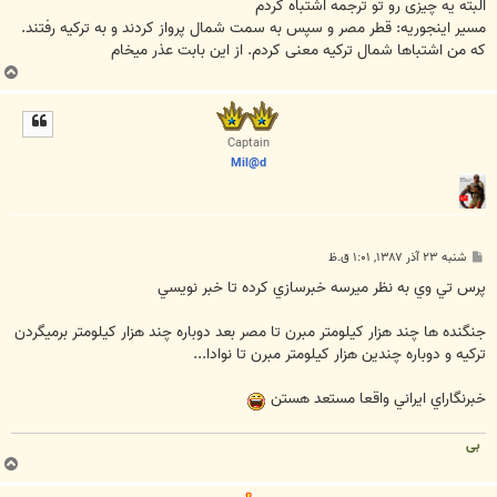
البته یه چیزی رو تو ترجمه اشتباه کردم
مسیر اینجوریه: قطر مصر و سپس به سمت شمال پرواز کردند و به ترکیه رفتند.
که من اشتباها شمال ترکیه معنی کردم. از این بابت عذر میخام
ب
ا
ل
ا
Captain
Mil@d
پ
شنبه ۲۳ آذر ۱۳۸۷, ۱:۰۱ ق.ظ
س
ت
پرس تي وي به نظر ميرسه خبرسازي کرده تا خبر نويسي
جنگنده ها چند هزار کيلومتر مبرن تا مصر بعد دوباره چند هزار کيلومتر برميگردن
ترکيه و دوباره چندين هزار کيلومتر مبرن تا نوادا...
خبرنگاراي ايراني واقعا مستعد هستن
بی
ب
ا