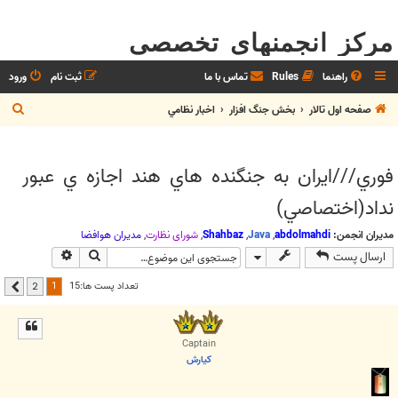
مرکز انجمنهای تخصصی
راهنما
Rules
تماس با ما
ثبت نام
ورود
ج
صفحه اول تالار
بخش جنگ افزار
اخبار نظامي
س
ت
فوري///ايران به جنگنده هاي هند اجازه ي عبور
ج
نداد(اختصاصي)
و
مدیران انجمن:
abdolmahdi
,
Java
,
Shahbaz
,
شوراي نظارت
,
مديران هوافضا
جستجو
جستجوی پیشر
ارسال پست
1
تعداد پست ها:15
2
بعدی
Captain
كيارش