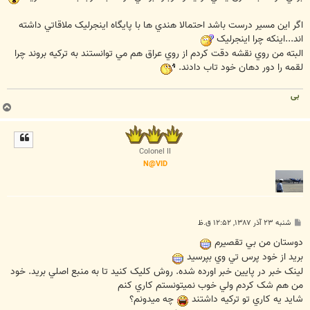
اگر اين مسير درست باشد احتمالا هندي ها با پايگاه اينجرليک ملاقاتي داشته
اند...اينکه چرا اينجرليک
البته من روي نقشه دقت کردم از روي عراق هم مي توانستند به ترکيه بروند چرا
لقمه را دور دهان خود تاب دادند.
بی
ب
ا
ل
ا
Colonel II
N@VID
پ
شنبه ۲۳ آذر ۱۳۸۷, ۱۲:۵۲ ق.ظ
س
ت
دوستان من بي تقصيرم
بريد از خود پرس تي وي بپرسيد
لينک خبر در پايين خبر اورده شده. روش کليک کنيد تا به منبع اصلي بريد. خود
من هم شک کردم ولي خوب نميتونستم کاري کنم
شايد يه کاري تو ترکيه داشتند
چه ميدونم؟