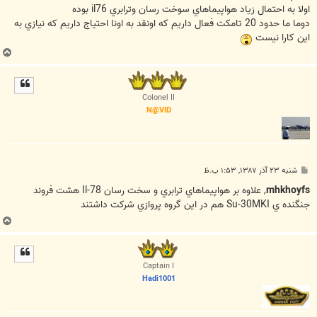
اولا به احتمال زياد هواپيماهاي سوخت رسان وترابري il76 بوده
دوما ما حدود 20 تامكت فعال داريم كه اونقد به اونا احتياج داريم كه نيازي به
اين كارا نيست
ب
ا
ل
ا
Colonel II
N@VID
پ
شنبه ۲۳ آذر ۱۳۸۷, ۱:۵۳ ب.ظ
س
ت
mhkhoyfs
, علاوه بر هواپيماهاي ترابري و سخت رسان Il-78 هشت فروند
جنگنده ي Su-30MKI هم در اين گروه پروازي شرکت داشتند
ب
ا
ل
ا
Captain I
Hadi1001