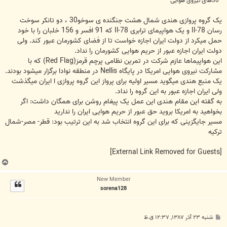
30های نیروی هوایی
یک گروه پروازی هندی شمال هشت جنگنده ی سوخو30 ، دو تانکر سوخت
رسان Il-78 و یک هواپیمای ترابری Il-78 که 91 افسر و 156 خلبان را با خود
حمل میکرد از دولت ایران اجازه خواست تا از فضای کشورمان عبور کند. ولی
دولت ایران اجازه عبور از حریم هوایی کشورمان را نداد.
این هواپیماها عازم شرکت در تمرین نظامی پرچم قرمز(Red Flag) که با
مشارکت نیروی هوایی امریکا در پایگاه Nellis در منطقه نوادا برگزار میشود بودند.
یک منبع هندی میگوید مسیر اولیه برای پرواز این گروه پروازی ا ایران میگذشت
ولی ایران اجازه عبور به این گروه را نداد.
به گفته این مقام هندی این عمل یک پیغام روشن برای همگان داشت: اگر
بخواهید به امریکا بروید حق عبور از حریم هوایی ایران را ندارید
مسیر جایگزینی که برای این گروه انتخاب شد به این ترتیب بود: قطر- مصر-شمال
ترکیه
[External Link Removed for Guests]
ب
ا
New Member
ل
sorena128
ا
پ
شنبه ۲۳ آذر ۱۳۸۷, ۱۲:۳۷ ق.ظ
س