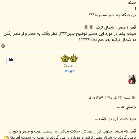
ت
سلام
ا
ین دیگه چه جور مسیریه؟؟؟
قطر ؛ مصر ، شمال ترکیه!!!!!!!!!
میشه یکم در مورد این مسیر توضیح بدین؟؟؟از قطر رفتند به مصر و از مصر رفتن
به شمال ترکیه بعد هم نوادا؟؟؟؟؟؟
ب
ا
ل
ا
Captain
Mil@d
پ
شنبه ۲۳ آذر ۱۳۸۷, ۱۲:۴۹ ق.ظ
س
ت
راستي ها...
نويد دقت کن تو نقشه...
قطر که ميشه جنوب ايران بعدش حرکت ميکنن به سمت غرب و مصر و دوباره
برمي گردند به شرق يعني ترکيه و دوباره بر مي گردند به غرب به سمت آمريکا