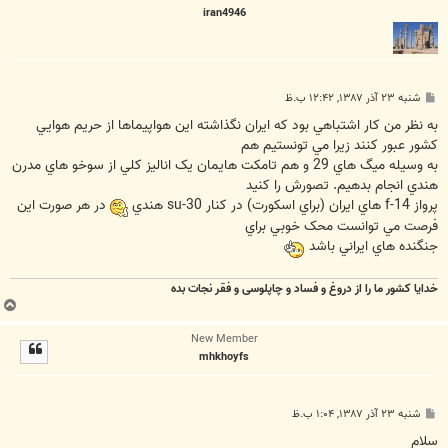
iran4946
پ
شنبه ۲۳ آذر ۱۳۸۷, ۱۲:۴۲ ب.ظ
س
ت
به نظر من کار اشتباهي بود که ايران نگذاشته اين هواپيماها از حريم هوايي
کشور عبور کنند زيرا مي تونستيم هم
به وسيله ميگ هاي 29 و هم تامکت هايمان يک اناليز کلي از سوخو هاي مدرن
هندي انجام بدهيم. تصورش را کنيد
پرواز f-14 هاي ايران (براي اسکورت) در کنار su-30 هندي
در هر صورت اين
فرصت مي توانست محک خوبي براي
جنگنده هاي ايراني باشد
خدایا کشور ما را از دروغ و فساد و چاپلوسی و فقر نجات بده
ب
ا
New Member
ل
mhkhoyfs
ا
پ
شنبه ۲۳ آذر ۱۳۸۷, ۱:۰۴ ب.ظ
س
ت
سلام