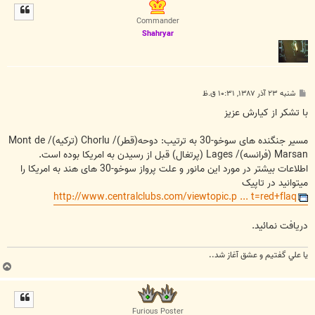
ل
ا
Commander
Shahryar
پ
شنبه ۲۳ آذر ۱۳۸۷, ۱۰:۳۱ ق.ظ
س
ت
با تشکر از کیارش عزیز
مسیر جنگنده های سوخو-30 به ترتیب: دوحه(قطر)/ Chorlu (ترکیه)/ Mont de
Marsan (فرانسه)/ Lages (پرتغال) قبل از رسیدن به امریکا بوده است.
اطلاعات بیشتر در مورد این مانور و علت پرواز سوخو-30 های هند به امریکا را
میتوانید در تاپیک
http://www.centralclubs.com/viewtopic.p ... t=red+flaq
دریافت نمائید.
يا علي گفتيم و عشق آغاز شد..
ب
ا
ل
ا
Furious Poster