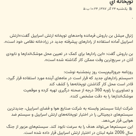
توپخانه اي
پ
یک‌شنبه ۲۴ آذر ۱۳۸۷, ۱۰:۲۴ ب.ظ
س
ت
.
ژنرال میشل بن باروش فرمانده واحدهای توپخانه ارتش اسراییل گفت:«ارتش
اسراییل آماده استفاده از رادارهای پیشرفته جدید در زرادخانه نظامی خود است».
بن باروش گفت: «این رادارها برای کمک در تعیین محل موشک‌اندازها و نابودی
آنان در سریع‌ترین وقت ممکن کار گذاشته شده است».
روزنامه جروزالیم‌پست روز پنجشنبه نوشت:
«سیستم رادارهای جدید که قرار است در ماه‌های آینده مورد استفاده قرار گیرد،
قادر است محل کار گذاشتن توپخانه‌ها را کشف کند
و تصاویری با زاویه 360 درجه از صحنه درگیری تهیه کرده و موقعیت
موشک‌اندازها را به دقت مشخص کند».
شرکت ایلتا سیستمز وابسته به شرکت صنایع هوا و فضای اسراییل، جدیدترین
سیستم‌های دیجیتالی را در اختیار توپخانه‌های ارتش اسراییل و سیستم ضد
هوایی قرار می‌دهد.
این سیستم‌ها می‌تواند هدف را به سرعت نابود کند. سیستم‌های مزبور از جنگ
سال 2006 علیه لبنان در اختیار ارتش اسراییل قرار داده شده است.