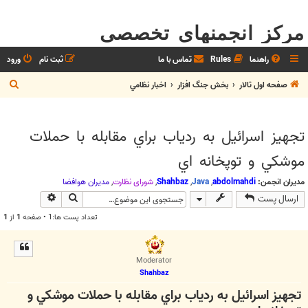
مرکز انجمنهای تخصصی
راهنما
Rules
تماس با ما
ثبت نام
ورود
ج
صفحه اول تالار
بخش جنگ افزار
اخبار نظامي
س
ت
تجهيز اسرائيل به ردياب براي مقابله با حملات
ج
موشکي و توپخانه اي
و
مدیران انجمن:
abdolmahdi
,
Java
,
Shahbaz
,
شوراي نظارت
,
مديران هوافضا
جستجو
جستجوی پیش
ارسال پست
تعداد پست ها:1 • صفحه
1
از
1
Moderator
Shahbaz
تجهيز اسرائيل به ردياب براي مقابله با حملات موشکي و