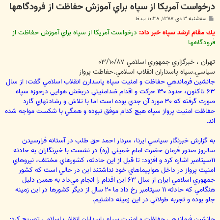
درخواست آمريكا از سپاه براي آموزش حفاظت از فرودگاهها
پ
سه‌شنبه ۳ دی ۱۳۸۷, ۱۰:۳۸ ب.ظ
س
ت
يك مقام ارشد سپاه خبر داد:
درخواست آمريكا از سپاه براي آموزش حفاظت از
فرودگاهها
تهران ، خبرگزاري جمهوري اسلامي ‪۰۳/۱۰/۸۷‬
سياسي.سپاه پاسداران انقلاب اسلامي.حفاظت پرواز
جانشين فرماندهي حفاظت و امنيت سپاه پاسدارن انقلاب اسلامي گفت: از سال
‪۶۳‬ تاكنون، حدود ‪ ۱۳۰‬حركت و اقدام ضدامنيتي دربخش هوايي درحوزه سپاه
صورت گرفته كه ‪ ۳۰‬مورد آن جدي بوده است اما با تلاش و رشادتهاي گارد
حفاظت امنيت پرواز سپاه هيچ كدام موفق نبوده و همگي با شكست مواجه شده
اند.
به گزارش خبرنگار سياسي ايرنا، سردار احمد حق طلب در آستانه فرارسيدن
۱۱‬سپتامبر اشاره كرد و افزود: تا قبل از اين حادثه، كشورهاي مختلف، نيروهاي
امنيت پرواز در داخل هواپيماهاي خود نداشتند اين در حالي است كه كشور
جمهوري اسلامي ايران از سال ‪ ۶۳‬اين اقدام را انجام مي‌داد به همين دليل
هنگامي كه حادثه ‪ ۱۱‬سپتامبر رخ داد ما ‪ ۲۰‬سال از ديگر كشورها در اين زمينه
جلو بوده و تجربه طولاني در اين زمينه داشتيم.
جانشين فرماندهي حفاظت و امنيت سپاه پاسداران انقلاب اسلامي تصريح كرد: