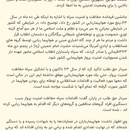
بالايي را براي وضعيت امنيتي به ما اعطا كردند.
،۶۳‬پنج مورد هواپيماربايي در كشور رخ داد، توضيح داد: در شرايطي كه كشور
در شرايطي بحراني به سر مي‌برد و نظام و ملت اسلامي ما از هر سو آماج كينه
توزي خصومت ورزي و توطئه‌هاي شيطاني بيگانگان و دشنمان انقلاب قرار
داشت و مردم ما هر از چند گاه اخباري مبني بر هواپيما ربايي توسط گروه هاي
۱۳۶۳‬فرماني را صادر كردند، كه سپاه پاسداران انقلاب اسلامي مامور عهده دار
شدن مسووليت امنيت پرواز هواپيمايي كشور شود.
سردار حق طلب تاكيد كرد كه از سال ‪ ۶۳‬تاكنون و با تشكيل سپاه حفاظت
امنيت پرواز، حتي يك مورد هواپيماربايي موفق نداشته ايم. اين در حالي است
كه دهها مورد فعاليت و اقدامات ضدانقلابي و توطئه براي ربودن هواپيما در
كشور صورت گرفته كه تمام آنها با شكست مواجه شده است.
سردار حق طلب در پايان گفت: اقدامات سپاه حفاظت امنيت پرواز سبب
دستگيري افراد گروهك منافقين و گروه‌هاي ديگر كه اقدام به هواپيما ربايي كرده
اند ، شده است.
وي اظهار داشت: هواپيماربايان در عمليات‌ها يا به شهادت رسيده و يا دستگير
شده‌اند كه در نهايت تعدادي اعدام شده و برخي نيز به زندان افتاده اند كه برخي