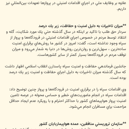
علاوه بر وظايف ملي در اجراي اقدامات امنيتي در پروازها تعهدات بين‌المللي نيز
داريم.
**ميزان تاخيرات به دليل امنيت و حفاظت، زير يك درصد
سردار حق طلب با تاكيد بر اينكه در سال گذشته حتي يك مورد شكايت، گله و
انتقاد توسط مردم در خصوص اجراي اقدامات امنيتي در فرودگاه‌ها و پرواز از
سپاه وجود نداشته است، گفت: امروز در كشور ما روش‌هاي برقراري امنيت
ساده‌ترين ، سهل‌ترين و روان‌ترين روش‌ها در دنيا به شمار مي‌رود و ميزان
توقف مردم در فرودگاه‌ها بسيار كمتر از ساير كشورهاست.
جانشين فرماندهي حفاظت و امنيت سپاه پاسدارن انقلاب اسلامي اظهار داشت
كه سال گذشته ميزان تاخيرات به دليل اجراي حفاظت و امنيت زير يك درصد
بوده است.
وي اقدامات سپاه را در برقراري امنيت در فرودگاه‌ها و پرواز چنين توضيح داد:
اقدامات سپاه در انجام ماموريت‌هاي خطير و حساس محوله در عرصه تامين
امنيت پرواز هواپيماهاي كشور با حداكثر احترام و با رويكرد عدم ايجاد حداقل
مزاحمت براي مسافران انجام مي‌شود.
**سازمان تروريستي منافقين، عمده هواپيماربايان كشور