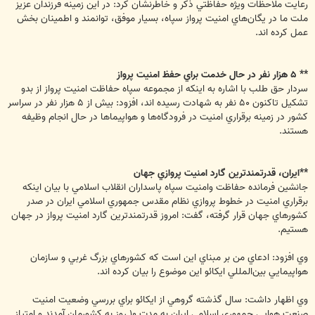
رعايت ملاحظات ويژه حفاظتي ذكر و خاطرنشان كرد: در اين زمينه فرزندان عزيز
ملت ما در يگان‌هاي امنيت پرواز سپاه، بسيار موفق، توانمند و اطمينان بخش
عمل كرده اند.
** ‪ ۵‬هزار نفر در حال خدمت براي حفظ امنيت پرواز
سردار حق طلب با اشاره به اينكه از مجموعه سپاه حفاظت امنيت پرواز از بدو
تشكيل تاكنون ‪ ۵۰‬نفر به شهادت رسيده اند، افزود: بيش از ‪ ۵‬هزار نفر در سراسر
كشور در زمينه برقراري امنيت در فرودگاه‌ها و هواپيماها در حال انجام وظيفه
هستند.
**ايران، قدرتمندترين گارد امنيت پروازي جهان
جانشين فرمانده حفاظت وامنيت سپاه پاسداران انقلاب اسلامي با بيان اينكه
برقراري امنيت در خطوط پروازي نظام مقدس جمهوري اسلامي ايران در صدر
كشورهاي جهان قرار گرفته، گفت: امروز قدرتمندترين گارد امنيت پرواز در جهان
هستيم.
وي افزود: ادعاي من بر مبناي اين است كه كشورهاي بزرگ غربي و سازمان
هواپيمايي بين‌المللي ايكائو اين موضوع را بيان كرده اند.
وي اظهار داشت: سال گذشته گروهي از ايكائو براي بررسي وضعيت امنيت
صنعت هوايي جمهوري اسلامي ايران به مدت ‪ ۱۰‬روز به كشورمان آمدند و امتياز