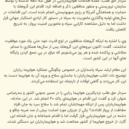
سردار حق طلب، عمده اقدامات هواپيماربايي در طول سه دهه گذشته را توسط
سازمان تروريستي و منفور منافقين ذكر و اضافه كرد: اقدام اين گروهك با
حمايت و هماهنگي آمريكا و رژيم صهيونيستي انجام شده است، اين اقدامات در
سال‌هاي اوليه واگذاري ماموريت به سپاه در دستور كار ايادي استكبار جهاني قرار
داشت اما به دليل مشاهده كارايي سپاه و مامورين امنيت پرواز، به تدريج
كاهش يافت.
وي با اشاره به اينكه گروهك منافقين در اوج قدرت خود حتي يك مورد موفقيت
نداشتند، گفت: اكنون نيروهاي اين گروهك پس از سال‌ها همكاري با صدام
متلاشي و پراكنده شده و هر روز مي‌شنويم كه عراق در پي جمع كردن پايگاه
هاي آنها در اين كشور است.
اين مقام ارشد سپاه پاسداران در خصوص چگونگي عملكرد هواپيما ربايان
توضيح داد: اغلب هواپيماربايان با جاسازي سلاح و ورود آن به هواپيما دست به
اين كار مي‌زدند و گاهي اوقات از نارنجك نيز استفاده مي‌كردند.
سردار حق طلب نزديكترين هواپيما ربايي را در مسير جنوبي كشور و بندرعباس
عنوان كرد و گفت: اين اقدام در هواپيماي ياك ‪ ۴۰‬انجام شد. در اين حادثه،
هواپيماربايان پس از اينكه مهماتشان تمام شد با سلاح سرد به جان افراد
حفاظت از پرواز افتادند؟ يكي از عزيزان مورد اصابت بيش از صد ضربه چاقو و
دشنه در اين هواپيماربايي قرار گرفت اما با اقدام شجاعانه و جان فشانه اين
گارد، از خروج هواپيما از كشور ممانعت شد و هواپيماربايان نيز دستگير شدند.