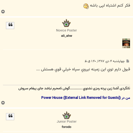
فکر کنم اشتباه لپی باشه
ب
ا
ل
ا
Novice Poster
ali_ahw
پ
چهارشنبه ۴ دی ۱۳۸۷, ۱:۲۰ ق.ظ
س
ت
قبول دارم توي اين زمينه نيروي سپاه خيلي قوي هستش ...
تانگردی آشنا زين پرده رمزی نشنوي ..........گوش نامحرم نباشد جای پيغام سروش
من در Power House (
)
[External Link Removed for Guests]
ب
ا
ل
ا
Junior Poster
forodo