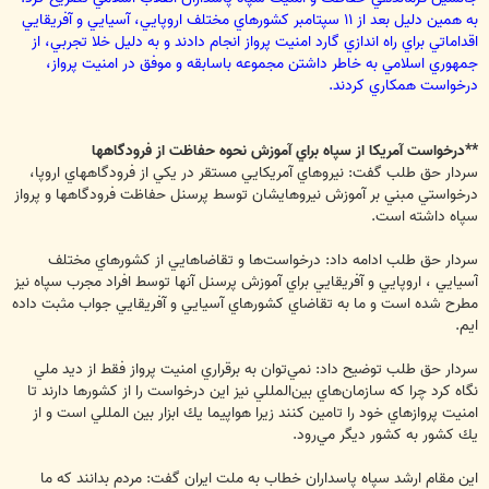
به همين دليل بعد از ‪ ۱۱‬سپتامبر كشورهاي مختلف اروپايي، آسيايي و آفريقايي
اقداماتي براي راه اندازي گارد امنيت پرواز انجام دادند و به دليل خلا تجربي، از
جمهوري اسلامي به خاطر داشتن مجموعه باسابقه و موفق در امنيت پرواز،
درخواست همكاري كردند.
**درخواست آمريكا از سپاه براي آموزش نحوه حفاظت از فرودگاهها
سردار حق طلب گفت: نيروهاي آمريكايي مستقر در يكي از فرودگاههاي اروپا،
درخواستي مبني بر آموزش نيروهايشان توسط پرسنل حفاظت فرودگاهها و پرواز
سپاه داشته است.
سردار حق طلب ادامه داد: درخواست‌ها و تقاضاهايي از كشورهاي مختلف
آسيايي ، اروپايي و آفريقايي براي آموزش پرسنل آنها توسط افراد مجرب سپاه نيز
مطرح شده است و ما به تقاضاي كشورهاي آسيايي و آفريقايي جواب مثبت داده
ايم.
سردار حق طلب توضيح داد: نمي‌توان به برقراري امنيت پرواز فقط از ديد ملي
نگاه كرد چرا كه سازمان‌هاي بين‌المللي نيز اين درخواست را از كشورها دارند تا
امنيت پروازهاي خود را تامين كنند زيرا هواپيما يك ابزار بين المللي است و از
يك كشور به كشور ديگر مي‌رود.
اين مقام ارشد سپاه پاسداران خطاب به ملت ايران گفت: مردم بدانند كه ما