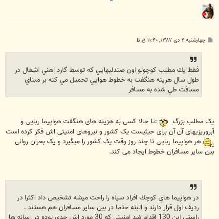
پ
چهارشنبه ۴ دی ۱۳۸۷, ۱۱:۴۰ ق.ظ
س
ت
فقط يك مطلب كوچولو اون صندليهايي كه توسط گارد اهني اشغال در
طول سال هزينه هنگفت به خطوط هوايي تحميل مي كنه بر مبناي
مسافت طي شده به مسافر
یک مطلب بزرگ
:تا حالا کسی به هزینه های هنگفت هواپیما ربایی و
آبروریزیهای آن آن برای حیثیست یک کشور و نیروهای امنیتی اش فکر کرده است
هر هواپیما ربایی تا چند روز وقت یک کشور را میگیرد و یک بحران روانی
بین سایر مسافران خطوط ایجاد می کند.
در هواپيما هاي كوچك افراد سپاه را راحت ميشه تشخيص داد اكثرا در
رديف اول قرار دارند و البته حتما در بين ساير مسافران هم هستند .
راستي اين 130 اقدام ضد امنيتي كه 30 مورد اش جدي بوده در رسانه ها