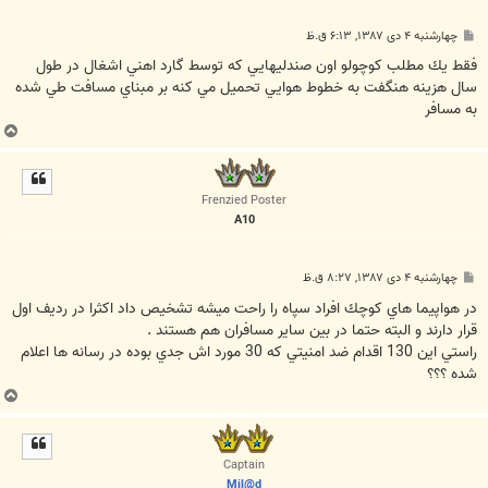
پ
چهارشنبه ۴ دی ۱۳۸۷, ۶:۱۳ ق.ظ
س
ت
فقط يك مطلب كوچولو اون صندليهايي كه توسط گارد اهني اشغال در طول
سال هزينه هنگفت به خطوط هوايي تحميل مي كنه بر مبناي مسافت طي شده
به مسافر
ب
ا
ل
ا
Frenzied Poster
A10
پ
چهارشنبه ۴ دی ۱۳۸۷, ۸:۲۷ ق.ظ
س
ت
در هواپيما هاي كوچك افراد سپاه را راحت ميشه تشخيص داد اكثرا در رديف اول
قرار دارند و البته حتما در بين ساير مسافران هم هستند .
راستي اين 130 اقدام ضد امنيتي كه 30 مورد اش جدي بوده در رسانه ها اعلام
شده ؟؟؟
ب
ا
ل
ا
Captain
Mil@d