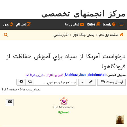
مرکز انجمنهای تخصصی
راهنما
Rules
تماس با ما
ثبت نام
ورود
ج
صفحه اول تالار
بخش جنگ افزار
اخبار نظامي
س
ت
درخواست آمريكا از سپاه براي آموزش حفاظت از
ج
فرودگاهها
و
مدیران انجمن:
abdolmahdi
,
Java
,
Shahbaz
,
شوراي نظارت
,
مديران هوافضا
جستجو
جستجوی پیش
ارسال پست
تعداد پست ها:6 • صفحه
1
از
1
Old Moderator
H@med