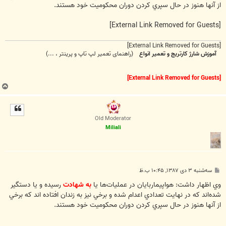
از آنها هنوز در حال سپري كردن دوران محكوميت خود هستند.
[External Link Removed for Guests]
[External Link Removed for Guests]
آموزش شارژ کارتریج و تعمیر انواع
(راهنمای تعمیر لپ تاپ و پرینتر ، ...)
[External Link Removed for Guests]
ب
ا
ل
ا
Old Moderator
Miliali
پ
سه‌شنبه ۳ دی ۱۳۸۷, ۱۰:۴۵ ب.ظ
س
ت
وي اظهار داشت: هواپيماربايان در عمليات‌ها يا
به شهادت
رسيده و يا دستگير
شده‌اند كه در نهايت تعدادي اعدام شده و برخي نيز به زندان افتاده اند كه برخي
از آنها هنوز در حال سپري كردن دوران محكوميت خود هستند.