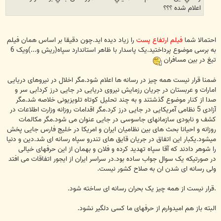
اعلام شده ؟؟؟
احتمالا شما
فیلم ارتفاع پست
را زیاد دیده اید.چون دقیقا بر اساس همان فیلم
به برسی موضوع پرداختید.یک پاسدار با ظاهر استاندارد سپاه(ریش و...)ویک 6
تیغ در بین مسافران
ضمنا قرار نیست همه چیز در رسانه ها اعلام شود.مگر اخلال در نیروهای دریایی
امارات و عربستان در جریان رزمایش نیروی دریایی در جایی درز کرد!بی سر و
صدا از کنار موضوع گذشتند و به چند تحلیل کوتاه تلویزیونی خلاصه شد.مگر
آزادی 5 نظامی آمریکایی در جایی درز کرد.مگر اقدامات روزانه وزارت اطلاعات در
کشف و نابودی سازمانهای جاسوسی در جایی عنوان می شود.مگر مکالمات
روزانه و احیانا بحث های بین نظامیان ایران و امریکا در خلیج فارس جایی پخش
میشود.یکبار این اتفاق در جریان قایق های تندرو سپاه رسانه ای شد.دین و دنیا
را شوهر دادند که آقا سپاه تهدید کرده و فلان و بهمان از این حرفهای خیالی
در صورتیکه یک سوال جواب ساده بود.در سراسر ایران از ایجور اتفاقات می افتد
ولی رسانه ای شدن ان به صلاح کشور نیست.
.قرار نیست از همه چیز یک بحران رسانه ای ساخته شود.
البته باز هم امیدوارم از حرفهای ما کسی دلگیر نشود.