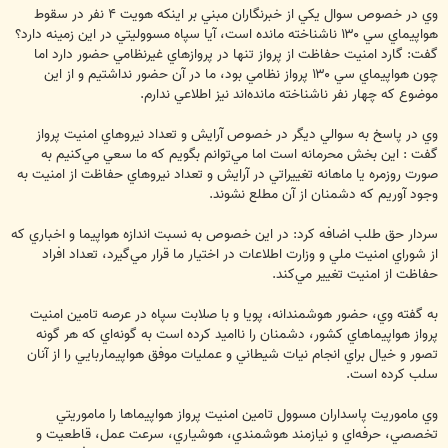
وي در خصوص سوال يكي از خبرنگاران مبني بر اينكه هويت ‪ ۴‬نفر در سقوط
هواپيماي سي ‪ ۱۳۰‬ناشناخته مانده است، آيا سپاه مسووليتي در اين زمينه دارد؟
گفت: گارد امنيت حفاظت از پرواز تنها در پروازهاي غيرنظامي حضور دارد اما
چون هواپيماي سي ‪ ۱۳۰‬پرواز نظامي بود، ما در آن حضور نداشتيم و از اين
موضوع كه چهار نفر ناشناخته مانده‌اند نيز اطلاعي ندارم.
وي در پاسخ به سوالي ديگر در خصوص آرايش و تعداد نيروهاي امنيت پرواز
گفت : اين بخش محرمانه است اما مي‌توانم بگويم كه ما سعي مي‌كنيم به
صورت روزمره يا ماهانه تغييراتي در آرايش و تعداد نيروهاي حفاظت از امنيت به
وجود آوريم كه دشمنان از آن مطلع نشوند.
سردار حق طلب اضافه كرد: در اين خصوص به نسبت اندازه هواپيما و اخباري كه
از شوراي امنيت ملي و وزارت اطلاعات در اختيار ما قرار مي‌گيرد، تعداد افراد
حفاظت از امنيت تغيير مي‌كند.
به گفته وي، حضور هوشمندانه، پويا و با صلابت سپاه در عرصه تامين امنيت
پرواز هواپيماهاي كشور، دشمنان را نااميد كرده است به گونه‌اي كه هر گونه
تصور و خيال براي انجام نيات شيطاني و عمليات موفق هواپيماربايي را از آنان
سلب كرده است.
وي ماموريت پاسداران مسوول تامين امنيت پرواز هواپيماها را ماموريتي
تخصصي، حرفه‌اي و نيازمند هوشمندي، هوشياري، سرعت عمل، قاطعيت و