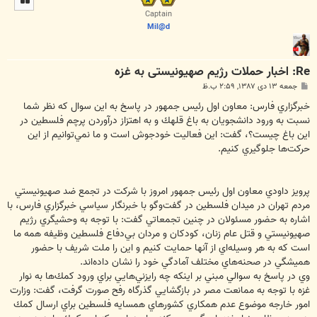
ا
Captain
Mil@d
Re: اخبار حملات رژیم صهیونیستی به غزه
پ
جمعه ۱۳ دی ۱۳۸۷, ۲:۵۹ ب.ظ
س
ت
خبرگزاري فارس: معاون اول رئيس جمهور در پاسخ به اين سوال كه نظر شما
نسبت به ورود دانشجويان به باغ قلهك و به اهتزاز درآوردن پرچم فلسطين در
اين باغ چيست؟، گفت: اين فعاليت خودجوش است و ما نمي‌توانيم از اين
حركت‌ها جلوگيري كنيم.
پرويز داودي معاون اول رئيس جمهور امروز با شركت در تجمع ضد صهيونيستي
مردم تهران در ميدان فلسطين در گفت‌وگو با خبرنگار سياسي خبرگزاري فارس، با
اشاره به حضور مسئولان در چنين تجمعاتي گفت: با توجه به وحشيگري رژيم
صهيونيستي و قتل عام زنان، كودكان و مردان بي‌دفاع فلسطين وظيفه همه ما
است كه به هر وسيله‌اي از آنها حمايت كنيم و اين را ملت شريف با حضور
هميشگي در صحنه‌هاي مختلف آمادگي خود را نشان داده‌اند.
وي در پاسخ به سوالي مبني بر اينكه چه رايزني‌هايي براي ورود كمك‌ها به نوار
غزه با توجه به ممانعت مصر در بازگشايي گذرگاه رفح صورت گرفت، گفت: وزارت
امور خارجه موضوع عدم همكاري كشورهاي همسايه فلسطين براي ارسال كمك