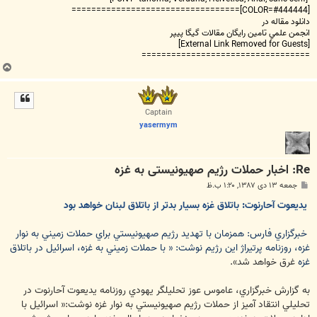
[COLOR=#444444]==================================
دانلود مقاله در
انجمن علمي تامين رايگان مقالات گيگا پيپر
[External Link Removed for Guests]
==================================
ب
ا
ل
ا
Captain
yasermym
Re: اخبار حملات رژیم صهیونیستی به غزه
پ
جمعه ۱۳ دی ۱۳۸۷, ۱:۲۰ ب.ظ
س
ت
يديعوت آحارنوت: باتلاق غزه بسيار بدتر از باتلاق لبنان خواهد بود
خبرگزاري فارس: همزمان با تهديد رژيم صهيونيستي براي حملات زميني به نوار
غزه، روزنامه پرتيراژ اين رژيم نوشت: « با حملات زميني به غزه، اسرائيل در باتلاق
غزه
غرق خواهد شد».
به گزارش خبرگزاري، عاموس عوز تحليلگر يهودي روزنامه يديعوت آحارنوت در
تحليلي انتقاد آميز از حملات رژيم صهيونيستي به نوار غزه نوشت:« اسرائيل با