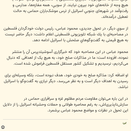
هیچ وجه از خانه‌های خود بيرون نيايند. از سویي، همه مغازه‌ها، مدارس و
رفت‌وآمد در شهرهای جنوبي اسرائیل از ترس موشک‌باران حماس به حالت
تعطیل درآمده‌اند.
از سوي ديگر، در تحول جدیدی، محمود عباس، رئیس دولت خودگردان فلسطین
در مصاحبه‌ای با يك شبکه تلویزیونی فلسطینی اعلام داشت: دیگر حاضر نیست
به هیچ قیمتی به گفت‌وگوهاي صلحش با اسرائیل ادامه دهد.
محمود عباس در این مصاحبه خود که خبرگزاری آسوشیتدپرس آن را منتشر
نموده، افزوده است: ما در مذاکرات صلح خود، به هیچ یک از اهدافی که دنبال
می‌کردیم، نرسیدیم و تشکیل کشور مستقل فلسطین فراموش شده است.
او اضافه كرد: مذاکره صلح به خودی خود، هدف نبوده است، بلکه وسیله‌ای برای
رسیدن به اهداف دیگر است و به نظر می‌رسد، دیگر نیازی به گفت‌وگو با اسرائیل
نباشد.
در اين باره می‌توان مقاومت مردم مظلوم غزه و سرافرازی حماس در
سازش‌ناپذیری‌اش، به رغم محاصره طولانی و حملات وحشیانه اسرائیل را از دلایل
این تحول در نظرات و مواضع محمود عباس برشمرد.
بی
ب