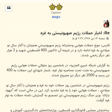
ا
ل
ا
Captain
Mil@d
Re: اخبار حملات رژیم صهیونیستی به غزه
پ
جمعه ۱۳ دی ۱۳۸۷, ۲:۲۹ ق.ظ
س
ت
فارس: موج حملات هوايي وحشيانه رژيم صهيونيستي همزمان با آغاز سال نو
ميلادي به غزه ادامه دارد و در نتيجه آن تاكنون 400 فلسطيني شهيد و 2 هزار
نفر ديگر زخمي شدند.
به گزارش شبكه خبري الجزيره، در ششمين روز متوالي حملات هوايي رژيم
صهيونيستي به ملت تحت محاصره نوار غزه، شمار شهداي اين حملات به 400
تن رسيد و 2000 نفر ديگر نيز مجروح شدند.
رژيم صهيونيستي در ششمين روز حملات خود به غزه و همزمان با آغاز سال نو
ميلادي ، حملات هوايي خود را به غزه تشديد كرد. اين در حالي است كه "ايهود
باراك" وزير جنگ رژيم صهيونيستي نيز تصميم به گسترش دامنه حملات به نوار
غزه گرفت.
ساختمان مجلس قانونگذاري فلسطين، وزارتخانه‌هاي دادگستري، آموزش و