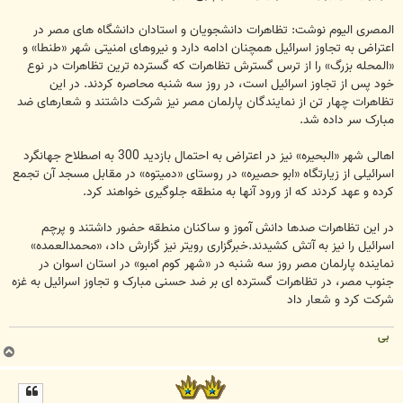
المصری الیوم نوشت: تظاهرات دانشجویان و استادان دانشگاه های مصر در
اعتراض به تجاوز اسرائیل همچنان ادامه دارد و نیروهای امنیتی شهر «طنطا» و
«المحله بزرگ» را از ترس گسترش تظاهرات که گسترده ترین تظاهرات در نوع
خود پس از تجاوز اسرائیل است، در روز سه شنبه محاصره کردند. در این
تظاهرات چهار تن از نمایندگان پارلمان مصر نیز شرکت داشتند و شعارهای ضد
مبارک سر داده شد.
اهالی شهر «البحیره» نیز در اعتراض به احتمال بازدید 300 به اصطلاح جهانگرد
اسرائیلی از زیارتگاه «ابو حصیره» در روستای «دمیتوه» در مقابل مسجد آن تجمع
کرده و عهد کردند که از ورود آنها به منطقه جلوگیری خواهند کرد.
در این تظاهرات صدها دانش آموز و ساکنان منطقه حضور داشتند و پرچم
اسرائیل را نیز به آتش کشیدند.خبرگزاری رویتر نیز گزارش داد، «محمدالعمده»
نماینده پارلمان مصر روز سه شنبه در «شهر کوم امبو» در استان اسوان در
جنوب مصر، در تظاهرات گسترده ای بر ضد حسنی مبارک و تجاوز اسرائیل به غزه
شرکت کرد و شعار داد
بی
ب
ا
ل