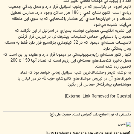
تعداد و پيچيدگي مهمات نظامي تغيير كند.
تايمز افزود: در بئرالسبع كه در جنوب اسرائيل قرار دارد و محل زندگي جمعيت
زيادي است اكنون نشان كمي از 186 هزار ساكن وجود دارد. مدارس تعطيل
شده‌اند و در خيابان‌ها صداي آژير هشدار راكت‌هايي كه به سوي اين منطقه
مي‌آيند، شنيده مي‌شود.
اين نشريه انگليسي همچنين نوشت: بسياري در اسرائيل از اين نگرانند كه
همزمان با دستيابي حماس تسليحات پيشرفته‌تر، در تيررس قرار گرفتن
تاسيسات هسته‌اي ديمونا كه در 32 كيلومتري بئرالسبع قرار دارد فقط به مسئله
زمان بستگي دارد.
تنها راكتور هسته‌اي رژيم‌صهيونيستي در ديمونا قرار دارد و عقيده بر اين است كه
محل ذخيره كلاه‌هك‌هاي هسته‌اي اين رژيم است كه تعداد آنها 150 تا 200
تخمين زده شده است.
به نوشته تايمز وحشتناك‌ترين شب اسرائيل زماني خواهد بود كه تمام
شهرك‌هاي آن در تيررس موشك‌هاي كاتيوشاي حزب‌الله در مرز لبنان يا
موشك‌هاي پيشرفته‌تر حماس قرار بگيرد.
[External Link Removed for Guests]
دانستني که تو را اصلاح نکند گمراهي است. حضرت علي (ع)
[FONT=tahoma, Verdana, Helvetica, Arial, sans-serif]