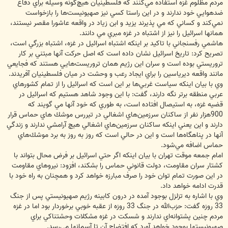
مردم مظلوم غزه استفاده مي‌كنند كه فلسطينيان هيچ‌گونه وسيله براي دفاع
ضدهوايي خود ندارند و در اين راستا كسي نيز صهيونيست‌ها را بازخواست
نمي‌كند و كساني كه مي پذيرند يزيد و ابن زياد در واقعه عاشورا مقصر نيستند،
همانها اسرائيل را نيز از اشتباه در غزه مبري مي دانند.
هاشمي رفسنجاني با تاكيد بر اينكه اشتباه اسرائيل در غزه، اشتباه بزرگي است،
تصريح كرد: تاريخ اسرائيل نشان داده است كه اصل حركت آنها مبتني بر كار
تروريستي بوده است و سران اين رژيم همان تروريست‌هايي هستند كه فجايعي
مانند واقعه ديرياسين را براي ايجاد رعب و وحشت در ميان فلسطينيان آفريدند.
وي با بيان اينكه سياست غربي‌ها بر اين است كه اسرائيل را از تمام كشورهاي
عربي منطقه برتر نگه دارند، گفت: با اين وجود شاهد هستيم كه اسرائيل در
قضيه غزه، به استيصال افتاده است، به طوري كه خود آنها مي گويند كه
900هزار نفر از ساكنان سرزمين‌هاي اشغالي در تيررس موشك هاي حماس قرار
دارند و اين يعني اينكه ساكنان سرزمين‌هاي اشغالي هيچ آرامشي ندارند و زندگي
آنها در پناهگاه‌ها است و اين در حالي است كه روز به روز به برد موشك‌هاي
حماس اضافه مي‌شود.
امام جمعه موقت تهران با بيان اينكه اگر حتي اسرائيل بر فرض محال بتواند با
كشتار سران مقاومت، دولت قانوني حماس را بشكند، افزود: نيروهاي مقاومت
در اين صورت تمام توان خود را صرف مبارزه خواهد كرد و همچنان به راه خود با
قدرت ادامه خواهد داد.
وي با اشاره به تزلزل بوجود آمده در درون كابينه رژيم صهيونيستي پس از جنگ
33 روزه گفت: حزب‌الله در جنگ 33 روزه از عقبه خوبي برخوردار بود اما در غزه
مردم چنين پشتوانه‌اي ندارند و شسكت در غزه مشكلات وحشتناكي براي
صهيونيستها بوجود خواهد آورد كه افتضاح آن تا آسمانها مي‌رسد.