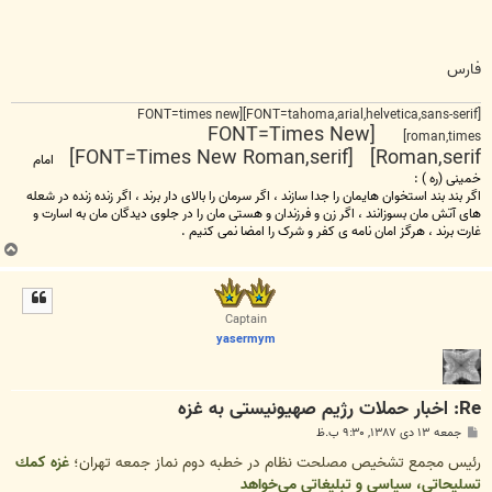
فارس
[FONT=tahoma,arial,helvetica,sans-serif][FONT=times new
[FONT=Times New
roman,times]
Roman,serif] [FONT=Times New Roman,serif]
امام
خمینی (ره ) :
اگر بند بند استخوان هایمان را جدا سازند ، اگر سرمان را بالای دار برند ، اگر زنده زنده در شعله
های آتش مان بسوزانند ، اگر زن و فرزندان و هستی مان را در جلوی دیدگان مان به اسارت و
غارت برند ، هرگز امان نامه ی کفر و شرک را امضا نمی کنیم .
ب
ا
ل
ا
Captain
yasermym
Re: اخبار حملات رژیم صهیونیستی به غزه
پ
جمعه ۱۳ دی ۱۳۸۷, ۹:۳۰ ب.ظ
س
ت
رئيس مجمع تشخيص مصلحت نظام در خطبه دوم نماز جمعه تهران؛
غزه كمك
تسليحاتي، سياسي و تبليغاتي مي‌خواهد