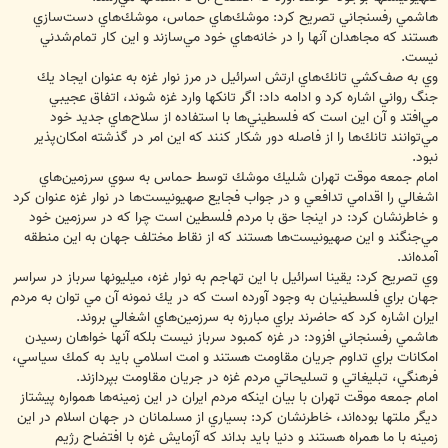
هاشمي رفسنجاني تصريح كرد: موشك‌هاي حماس، موشك‌هاي دست‌سازي
هستند كه مجاهدان آنها را در خانه‌هاي خود مي‌سازند و اين كار تمام‌شدني
نيست.
وي به صف‌كشي تانك‌هاي ارتش اسرائيل در مرز نوار غزه به عنوان ايجاد يك
جنگ رواني اشاره كرد و ادامه داد: اگر تانكها وارد غزه شوند، اتفاق عجيبي
مي‌افتد و آن اين است كه فلسطيني‌ها با استفاده از سلاح‌هاي جديد خود
مي‌توانند تانك‌ها را از فاصله دور شكار كنند كه اين امر در گذشته امكان‌پذير
نبود.
امام جمعه موقت تهران شليك موشك توسط حماس به سوي سرزمين‌هاي
اشغالي را اقدامي تدافعي و در جواب فجايع صهيونيست‌ها در نوار غزه عنوان كرد
و خاطرنشان كرد: در اينجا حق با مردم فلسطين است چرا كه در سرزمين خود
مي‌جنگند و اين صهيونيست‌ها هستند كه از نقاط مختلف جهان به اين منطقه
آمده‌اند.
وي تصريح كرد: يقينا اسرائيل با اين تهاجم به نوار غزه، ميليونها سرباز در سراسر
جهان براي فلسطينيان به وجود آورده است كه در يك نمونه آن مي توان به مردم
ايران اشاره كرد كه حاضرند براي مبارزه به سرزمين‌هاي اشغالي بروند.
هاشمي رفسنجاني افزود: در غزه كمبود سرباز نيست بلكه آنها خواهان رسيدن
امكانات براي تداوم جريان مقاومت هستند و امت اسلامي بايد به كمك سياسي،
فرهنگي، تبليغاتي و تسليحاتي مردم غزه در جريان مقاومت بپردازند.
امام جمعه موقت تهران با بيان اينكه مردم ايران در اين زمينه‌ها همواره پيشتاز
ديگر ملتها بوده‌اند، خاطرنشان كرد: بسياري از مسلمانان در جهان اسلام در اين
زمينه با ما همراه هستند و دنيا بايد بداند كه آزمايش غزه با افتضاح رژيم