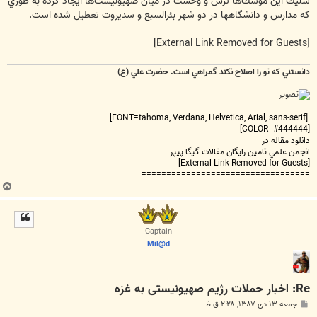
شليك اين موشك‌ها ترس و وحشت در ميان صهيونيست‌ها ايجاد كرده به طوري
كه مدارس و دانشگاهها در دو شهر بئرالسبع و سديروت تعطيل شده است.
[External Link Removed for Guests]
دانستني که تو را اصلاح نکند گمراهي است. حضرت علي (ع)
[FONT=tahoma, Verdana, Helvetica, Arial, sans-serif]
[COLOR=#444444]==================================
دانلود مقاله در
انجمن علمي تامين رايگان مقالات گيگا پيپر
[External Link Removed for Guests]
==================================
ب
ا
ل
ا
Captain
Mil@d
Re: اخبار حملات رژیم صهیونیستی به غزه
پ
جمعه ۱۳ دی ۱۳۸۷, ۲:۲۸ ق.ظ
س