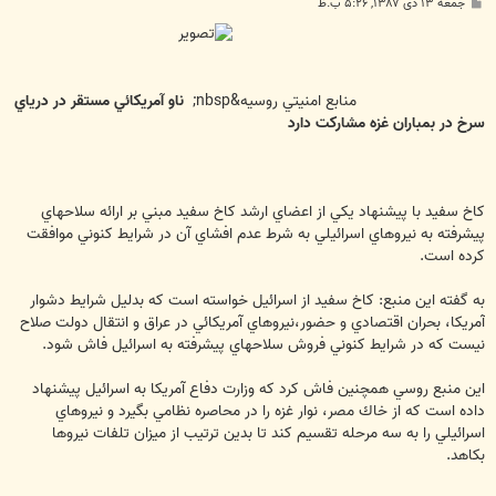
پ
جمعه ۱۳ دی ۱۳۸۷, ۵:۲۶ ب.ظ
س
ت
منابع امنيتي روسيه&nbsp;
ناو آمريكائي مستقر در درياي
سرخ در بمباران غزه مشاركت دارد
كاخ سفيد با پيشنهاد يكي از اعضاي ارشد كاخ سفيد مبني بر ارائه سلاحهاي
پيشرفته به نيروهاي اسرائيلي به شرط عدم افشاي آن در شرايط كنوني موافقت
كرده است.
به گفته اين منبع: كاخ سفيد از اسرائيل خواسته است كه بدليل شرايط دشوار
آمريكا، بحران اقتصادي و حضور،نيروهاي آمريكائي در عراق و انتقال دولت صلاح
نيست كه در شرايط كنوني فروش سلاحهاي پيشرفته به اسرائيل فاش شود.
اين منبع روسي همچنين فاش كرد كه وزارت دفاع آمريكا به اسرائيل پيشنهاد
داده است كه از خاك مصر، نوار غزه را در محاصره نظامي بگيرد و نيروهاي
اسرائيلي را به سه مرحله تقسيم كند تا بدين ترتيب از ميزان تلفات نيروها
بكاهد.