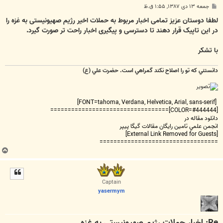
پ
جمعه ۱۳ دی ۱۳۸۷, ۱:۵۵ ق.ظ
س
ت
لطفا دوستان عزیز تمامی اخبار مربوط به حملات اخیر رژیم صهیونیستی به غزه را
در این تاپیک قرار دهند تا دسترسی و پیگیری اخبار راحت تر صورت گیرد.
با تشکر
دانستني که تو را اصلاح نکند گمراهي است. حضرت علي (ع)
[FONT=tahoma, Verdana, Helvetica, Arial, sans-serif]
[COLOR=#444444]==================================
دانلود مقاله در
انجمن علمي تامين رايگان مقالات گيگا پيپر
[External Link Removed for Guests]
==================================
ب
ا
ل
ا
Captain
yasermym
Re: اخبار حملات رژیم صهیونیستی به غزه