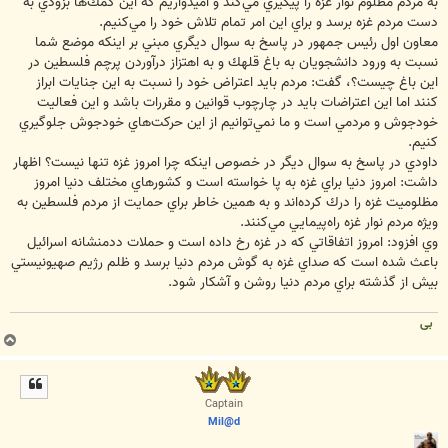
به مردم مظلوم نوار غزه را پيگيري مي‌كند و اميدواريم كه اين كمك‌ها بزودي به
دست مردم غزه برسد و براي اين امر تمام تلاش خود را مي‌كنيم.
معاون اول رئيس جمهور در پاسخ به سوال ديگري مبني بر اينكه موضع شما
نسبت به ورود دانشجويان به باغ قلهك و به اهتزاز درآوردن پرچم فلسطين در
اين باغ چيست؟، گفت: مردم بايد اعتراض خود را نسبت به اين جنايات ابراز
كنند اما اين اعتراضات بايد در چارچوب قوانين و مقررات باشد و اين فعاليت
خودجوش و مردمي است و ما نمي‌توانيم از اين حركت‌هاي خودجوش جلوگيري
كنيم.
داودي در پاسخ به سوال ديگر در خصوص اينكه چرا امروز غزه تنها نيست‌؟ اظهار
داشت: امروز دنيا براي غزه به پا خواسته است و كشورهاي مختلف دنيا امروز
مظلوميت غزه را درك كرده‌اند و به همين خاطر براي حمايت از مردم فلسطين به
ويژه مردم نوار غزه راه‌پيمايي مي‌كنند.
وي افزود: امروز اتفاقاتي كه در غزه رخ داده است و حملات ددمنشانه اسرائيل
باعث شده است كه صداي غزه به گوش مردم دنيا برسد و ظلم رژيم صهيونيستي
بيش از گذشته براي مردم دنيا روشن و آشكار شود.
بی
ب
ا
ل
ا
Captain
Mil@d