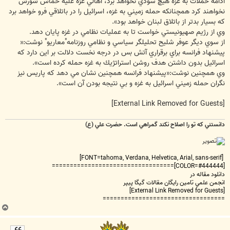
ادامه حملات به غزه هيچ سودي نخواهد برد، اهالي غزه عليه حماس شورش
نخواهند كرد همچنانكه حمله زميني به غزه، اسرائيل را در باتلاقي فرو خواهد برد
كه بسيار بدتر از باتلاق لبنان خواهد بود».
وي از رژيم صهيونيستي خواست تا به عمليات نظامي در غزه پايان دهد.
از سوي ديگر عوفر شليح تحليلگر سياسي و نظامي روزنامه"معاريو" نوشت:«
پيشنهاد فرانسه براي برقراري آتش بس در درجه نخست دلالت بر اين دارد كه
اسرائيل بدون داشتن هدف روشن استراتژيك به غزه حمله كرده است».
وي همچنين نوشت:«پيشنهاد فرانسه همچنين نشان مي دهد كه پاريس نيز
نگران حمله زميني اسرائيل به غزه و بي نتيجه بودن آن است».
[External Link Removed for Guests]
دانستني که تو را اصلاح نکند گمراهي است. حضرت علي (ع)
[FONT=tahoma, Verdana, Helvetica, Arial, sans-serif]
[COLOR=#444444]==================================
دانلود مقاله در
انجمن علمي تامين رايگان مقالات گيگا پيپر
[External Link Removed for Guests]
==================================
ب
ا
ل