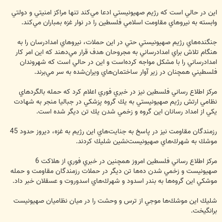
اين در حالي است كه رژيم صهيونيستي ادعا مي‌كند تنها مراكز امنيتي و دولتي
وابسته به نيروهاي مقاومت اسلامي فلسطين را در نوار غزه بمباران مي‌كند.
جنگنده‌هاي رژيم صهيونيستي حتي در اين حملات، نيروهاي امداد‌رسان را به
هنگام تلاش براي امدادرساني به مجروحان هدف قرار مي‌دهند كه اين امر كار
امدادرساني را با مشكل مواجه كرده‌است و اين در حالي است كه شهروندان
فلسطيني همچنان در زير آوار ساختمان‌هاي ويران‌شده به سر مي‌برند.
مركز اطلاع رساني فلسطين نيز در خبري فوري اعلام كرد كه حمله بالگردهاي
نظامي ارتش رژيم صهيونيستي به يك گروه پزشكي در جباليا منجر به شهادت
يكي از امداد رسانان اين گروه و زخمي شدن يك تن ديگر شده است.
رزمندگان مقاومت نيز در پاسخ به جنايت‌هاي اين رژيم به غزه، ديروز حدود 45
موشك به شهرك‌هاي صهيونيست‌نشين شليك كردند.
مركز اطلاع رساني فلسطين امروز همچنين در خبري فوري از هلاكت 6
صهيونيست و زخمي شدن ده‌ها تن ديگر در حملات رزمندگان مقاومت و حمله
موشكي اين گروه‌ها به بندر اسدود و شهرك‌هاي اسدوروت و عسقلان خبر داد.
شليك اين موشك‌ها موجي از ترس و وحشت را در ميان نظاميان صهيونيست
برانگيخت.