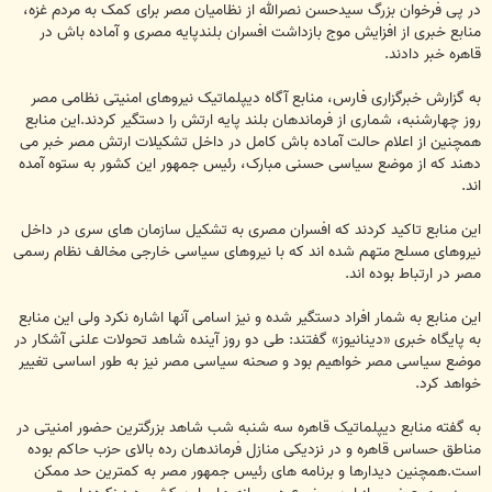
ت
در پی فرخوان بزرگ سیدحسن نصرالله از نظامیان مصر برای کمک به مردم غزه،
منابع خبری از افزایش موج بازداشت افسران بلندپایه مصری و آماده باش در
قاهره خبر دادند.
به گزارش خبرگزاری فارس، منابع آگاه دیپلماتیک نیروهای امنیتی نظامی مصر
روز چهارشنبه، شماری از فرماندهان بلند پایه ارتش را دستگیر کردند.این منابع
همچنین از اعلام حالت آماده باش کامل در داخل تشکیلات ارتش مصر خبر می
دهند که از موضع سیاسی حسنی مبارک، رئیس جمهور این کشور به ستوه آمده
اند.
این منابع تاکید کردند که افسران مصری به تشکیل سازمان های سری در داخل
نیروهای مسلح متهم شده اند که با نیروهای سیاسی خارجی مخالف نظام رسمی
مصر در ارتباط بوده اند.
این منابع به شمار افراد دستگیر شده و نیز اسامی آنها اشاره نکرد ولی این منابع
به پایگاه خبری «دینانیوز» گفتند: طی دو روز آینده شاهد تحولات علنی آشکار در
موضع سیاسی مصر خواهیم بود و صحنه سیاسی مصر نیز به طور اساسی تغییر
خواهد کرد.
به گفته منابع دیپلماتیک قاهره سه شنبه شب شاهد بزرگترین حضور امنیتی در
مناطق حساس قاهره و در نزدیکی منازل فرماندهان رده بالای حزب حاکم بوده
است.همچنین دیدارها و برنامه های رئیس جمهور مصر به کمترین حد ممکن