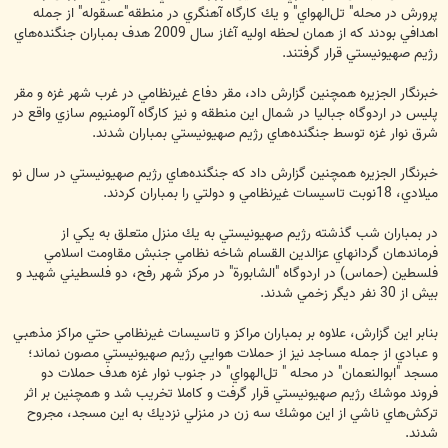
پرورش در محله" تل‌الهواي" و يك كارگاه آهنگري در منطقه"عسقوله" از جمله
اهدافي بودند كه از همان لحظه اوليه آغاز سال 2009 هدف بمباران جنگنده‌هاي
رژيم صهيونيستي قرار گرفتند.
خبرنگار الجزيره همچنين گزارش داد، مقر دفاع غيرنظامي در غرب شهر غزه و مقر
پليس در اردوگاه جباليا در شمال اين منطقه و نيز كارگاه آلومنيوم سازي واقع در
شرق نوار غزه توسط جنگنده‌هاي رژيم صهيونيستي بمباران شدند.
خبرنگار الجزيره همچنين گزارش داد كه جنگنده‌هاي رژيم صهيونيستي در سال نو
ميلادي، 18نوبت تاسيسات غيرنظامي و دولتي را بمباران كردند.
در بمباران شب گذشته رژيم صهيونيستي به يك منزل متعلق به يكي از
فرماندهان گردانهاي عزالدين القسام شاخه نظامي جنبش مقاومت اسلامي
فلسطين (حماس) در اردوگاه "الشابورة" در مركز شهر رفح، دو فلسطيني شهيد و
بيش از 30 نفر ديگر زخمي شدند.
بنابر اين گزارش، علاوه بر بمباران مراكز و تاسيسات غيرنظامي حتي مراكز مذهبي
و عبادي از جمله مساجد نيز از حملات هوايي رژيم صهيونيستي مصون نماند؛
مسجد "ابوالنعمان" در محله " تل‌الهواي" در جنوب نوار غزه هدف حملات دو
فروند موشك رژيم صهيونيستي قرار گرفت و كاملا تخريب شد و همچنين بر اثر
تركش‌هاي ناشي از اين موشك سه زن در منزلي نزديك به اين مسجد، مجروح
شدند.