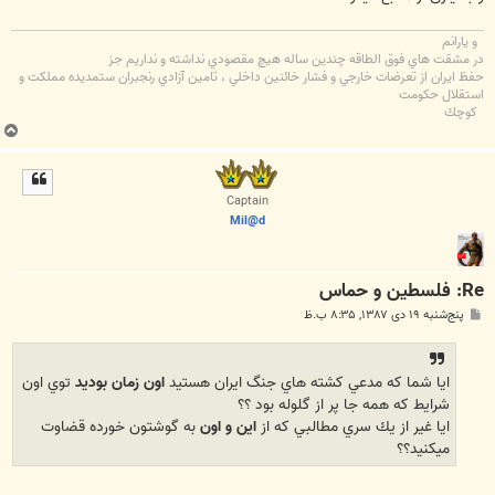
و يارانم
در مشقت هاي فوق الطاقه چندين ساله هيچ مقصودي نداشته و نداريم جز
حفظ ايران از تعرضات خارجي و فشار خائنين داخلي ، تامين آزادي رنجبران ستمديده مملكت و
استقلال حكومت
كوچك
ب
ا
ل
ا
Captain
Mil@d
Re: فلسطین و حماس
پ
پنج‌شنبه ۱۹ دی ۱۳۸۷, ۸:۳۵ ب.ظ
س
ت
ايا شما كه مدعي كشته هاي جنگ ايران هستيد
اون زمان بوديد
توي اون
شرايط كه همه جا پر از گلوله بود ؟؟
ايا غير از يك سري مطالبي كه از
اين و اون
به گوشتون خورده قضاوت
ميكنيد؟؟