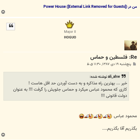
من در Power House (
)
[External Link Removed for Guests]
ب
ا
ل
ا
Major II
HOGUO
Re: فلسطین و حماس
پ
پنج‌شنبه ۱۹ دی ۱۳۸۷, ۱۱:۳۰ ق.ظ
س
ت
ali_ahw نوشته شده:
خیر ... بهترین راه مذاکره و به دست آوردن حد اقل هاست !
کاری که محمود عباس میکرد و حماس جلویش را گرفت !!! به عنوان
دولت قانونی !!!
محمود عباس
بگذریم آقا بگذریم....
ب