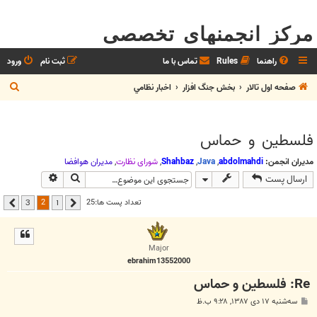
مرکز انجمنهای تخصصی
راهنما
Rules
تماس با ما
ثبت نام
ورود
ج
صفحه اول تالار
بخش جنگ افزار
اخبار نظامي
س
ت
فلسطین و حماس
ج
و
مدیران انجمن:
abdolmahdi
,
Java
,
Shahbaz
,
شوراي نظارت
,
مديران هوافضا
جستجو
جستجوی پیشر
ارسال پست
2
تعداد پست ها:25
3
1
قبلی
بعدی
Major
ebrahim13552000
Re: فلسطین و حماس
پ
سه‌شنبه ۱۷ دی ۱۳۸۷, ۹:۲۸ ب.ظ
س