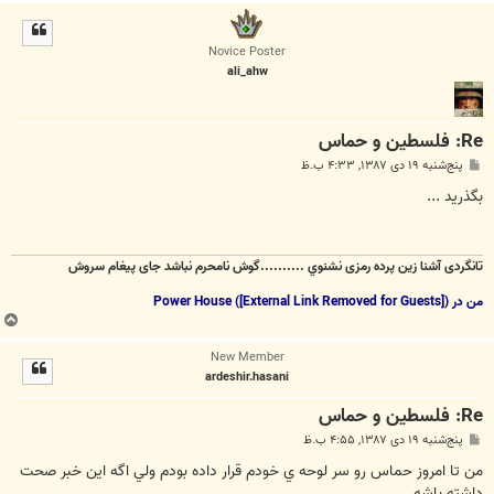
ا
ل
ا
Novice Poster
ali_ahw
Re: فلسطین و حماس
پ
پنج‌شنبه ۱۹ دی ۱۳۸۷, ۴:۳۳ ب.ظ
س
ت
بگذرید ...
تانگردی آشنا زين پرده رمزی نشنوي ..........گوش نامحرم نباشد جای پيغام سروش
من در Power House (
)
[External Link Removed for Guests]
ب
ا
New Member
ل
ardeshir.hasani
ا
Re: فلسطین و حماس
پ
پنج‌شنبه ۱۹ دی ۱۳۸۷, ۴:۵۵ ب.ظ
س
ت
من تا امروز حماس رو سر لوحه ي خودم قرار داده بودم ولي اگه اين خبر صحت
داشته باشه...