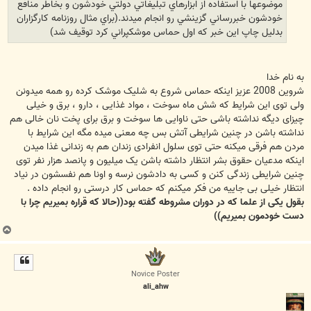
موضوعها با استفاده از ابزارهاي تبليغاتي دولتي خودشون و بخاطر منافع
خودشون خبررساني گزينشي رو انجام ميدند.(براي مثال روزنامه كارگزاران
بدليل چاپ اين خبر كه اول حماس موشكپراني كرد توقيف شد)
به نام خدا
شروین 2008 عزیز اینکه حماس شروع به شلیک موشک کرده رو همه میدونن
ولی توی این شرایط که شش ماه سوخت ، مواد غذایی ، دارو ، برق و خیلی
چیزای دیگه نداشته باشی حتی ناوایی ها سوخت و برق برای پخت نان خالی هم
نداشته باشن در چنین شرایطی آتش بس چه معنی میده مگه این شرایط با
مردن هم فرقی میکنه حتی توی سلول انفرادی زندان هم به زندانی غذا میدن
اینکه مدعیان حقوق بشر انتظار داشته باشن یک میلیون و پانصد هزار نفر توی
چنین شرایطی زندگی کنن و کسی به دادشون نرسه و اونا هم نفسشون در نیاد
انتظار خیلی بی جاییه من فکر میکنم که حماس کار درستی رو انجام داده .
بقول یکی از علما که در دوران مشروطه گفته بود((حالا که قراره بمیریم چرا با
دست خودمون بمیریم))
ب
ا
ل
ا
Novice Poster
ali_ahw