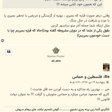
این که همون خود کشی میشه !!!
وقتی درهر صورت قراره که بمیری ، بهتره از گرسنگی و مریضی با تحقیر بمیری یا
با عزت و شرافت در حال جنگ .
مثل اینکه شما جمله آخر منو سانسور کردی
بقول یکی از علما که در دوران مشروطه گفته بود((حالا که قراره بمیریم چرا با
دست خودمون بمیریم))
ب
ا
ل
ا
Novice Poster
ali_ahw
Re: فلسطین و حماس
پ
پنج‌شنبه ۱۹ دی ۱۳۸۷, ۸:۳۰ ق.ظ
س
ت
خیر ... بهترین راه مذاکره و به دست آوردن حد اقل هاست !
کاری که محمود عباس میکرد و حماس جلویش را گرفت !!! به عنوان دولت
قانونی !!!
تانگردی آشنا زين پرده رمزی نشنوي ..........گوش نامحرم نباشد جای پيغام سروش