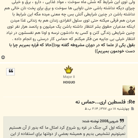
ولی توی این شرایط که شش ماه سوخت ، مواد غذایی ، دارو ، برق و خیلی
چیزای دیگه نداشته باشی حتی ناوایی ها سوخت و برق برای پخت نان خالی هم
نداشته باشن در چنین شرایطی آتش بس چه معنی میده مگه این شرایط با
مردن هم فرقی میکنه حتی توی سلول انفرادی زندان هم به زندانی غذا میدن
اینکه مدعیان حقوق بشر انتظار داشته باشن یک میلیون و پانصد هزار نفر توی
چنین شرایطی زندگی کنن و کسی به دادشون نرسه و اونا هم نفسشون در نیاد
انتظار خیلی بی جاییه من فکر میکنم که حماس کار درستی رو انجام داده .
بقول یکی از علما که در دوران مشروطه گفته بود((حالا که قراره بمیریم چرا با
دست خودمون بمیریم))
ب
ا
ل
ا
Major II
HOGUO
Re: فلسطین اری...حماس نه
پ
چهارشنبه ۱۸ دی ۱۳۸۷, ۲:۱۴ ب.ظ
س
ت
شروين2008 نوشته شده:
"اينكه اول كي جنگ در غزه رو شروع كرد امثال ما كه بدور از آن هستيم
نميتونيم تشخيص بديم و هميشه بعضي از دولتها براي استفاده از اين