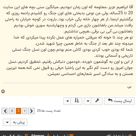
آقا ابراهیم عزیز..معلومه که اون زمان نبودیم..میانگین سنی بچه های این سایت
20 تا 25ساله..ولی من نوعی بدبختی های اون جنگ رو کشیدم.یادمه روزی که
برگشتیم اینجا..از هر چهار خانه یکی خراب بود..باروت در کوچه خیابان به راحتی
یافت میشد.من باهاشون بازی می کردم و وچهارشنبه سوری خوش بودیم
باهاشون.بی آبی بی برقی..هیچی نداشتیم.
تو هر چند تا خونه که میرفتی خمپاره های عمل نکرده پیدا میکردی که خدا
میدونه چند نفر بعد از جنگ به خاطر همین چیزا شهید شدن.
شما که بودی خوب کردی بودی کاش منم بودم.چون اون نسل جنگ نسلی
تاریخی و آسمانی بودند.
از این و اون به گوشمون خورده..خودمون دنبالش رفتیم..تحقیق کردیم..نسل
جوان امروز رو دست کم نگیر به این راختیا حرفی رو قبول نمی کنه.همه تیزبین
هستن و به سادگی اسیر شعارهای احساسی نمیشن.
بی
ب
ا
ارسال پست
ل
ا
2
تعداد پست ها:25
3
1
قبلی
بعدی
پرش به