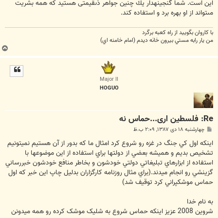
اين است. شما گنجينه‏دار يك چنين جواهر ذى‏قيمتى هستيد كه همه بشريت
مى‏تواند از او بهره برد و استفاده كند.
با كاروان بگوييد از راه كعبه برگرد
من يار رابه مستي بيرون خانه ديدم (امام خامنه اي)
ب
ا
ل
ا
Major II
HOGUO
Re: فلسطین اری...حماس نه
پ
چهارشنبه ۱۸ دی ۱۳۸۷, ۲:۰۹ ب.ظ
س
ت
اينكه اول كي جنگ در غزه رو شروع كرد امثال ما كه بدور از آن هستيم نميتونيم
تشخيص بديم و هميشه بعضي از دولتها براي استفاده از اين موضوعها با
استفاده از ابزارهاي تبليغاتي دولتي خودشون و بخاطر منافع خودشون خبررساني
گزينشي رو انجام ميدند.(براي مثال روزنامه كارگزاران بدليل چاپ اين خبر كه اول
حماس موشكپراني كرد توقيف شد)
به نام خدا
شروین 2008 عزیز اینکه حماس شروع به شلیک موشک کرده رو همه میدونن