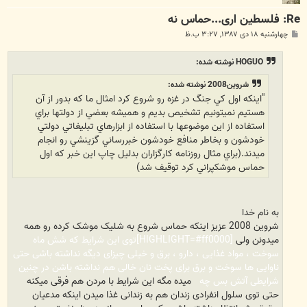
Re: فلسطین اری...حماس نه
پ
چهارشنبه ۱۸ دی ۱۳۸۷, ۳:۲۷ ب.ظ
س
ت
HOGUO نوشته شده:
شروين2008 نوشته شده:
"اينكه اول كي جنگ در غزه رو شروع كرد امثال ما كه بدور از آن
هستيم نميتونيم تشخيص بديم و هميشه بعضي از دولتها براي
استفاده از اين موضوعها با استفاده از ابزارهاي تبليغاتي دولتي
خودشون و بخاطر منافع خودشون خبررساني گزينشي رو انجام
ميدند.(براي مثال روزنامه كارگزاران بدليل چاپ اين خبر كه اول
حماس موشكپراني كرد توقيف شد)
به نام خدا
شروین 2008 عزیز اینکه حماس شروع به شلیک موشک کرده رو همه
میدونن ولی
[HIGHLIGHT=#ff0000]توی این شرایط که شش ماه
سوخت ، مواد غذایی ، دارو ، برق و خیلی چیزای دیگه نداشته باشی حتی
ناوایی ها سوخت و برق برای پخت نان خالی هم نداشته باشن در چنین
شرایطی آتش بس چه
میده مگه این شرایط با مردن هم فرقی میکنه
حتی توی سلول انفرادی زندان هم به زندانی غذا میدن اینکه مدعیان