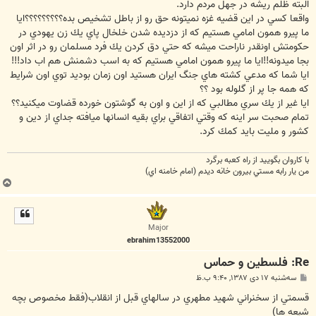
ت
البته ظلم ريشه در جهل مردم دارد.
واقعا كسي در اين قضيه غزه نميتونه حق رو از باطل تشخيص بده؟؟؟؟؟؟؟؟؟ايا
ما پيرو همون امامي هستيم كه از دزديده شدن خلخال پاي يك زن يهودي در
حكومتش اونقدر ناراحت ميشه كه حتي دق كردن يك فرد مسلمان رو در اثر اون
بجا ميدونه!!ايا ما پيرو همون امامي هستيم كه به اسب دشمنش هم اب داد!!!
ايا شما كه مدعي كشته هاي جنگ ايران هستيد اون زمان بوديد توي اون شرايط
كه همه جا پر از گلوله بود ؟؟
ايا غير از يك سري مطالبي كه از اين و اون به گوشتون خورده قضاوت ميكنيد؟؟
تمام صحبت سر اينه كه وقتي اتفاقي براي بقيه انسانها ميافته جداي از دين و
كشور و مليت بايد كمك كرد.
با كاروان بگوييد از راه كعبه برگرد
من يار رابه مستي بيرون خانه ديدم (امام خامنه اي)
ب
ا
ل
ا
Major
ebrahim13552000
Re: فلسطین و حماس
پ
سه‌شنبه ۱۷ دی ۱۳۸۷, ۹:۴۰ ب.ظ
س
ت
قسمتي از سخنراني شهيد مطهري در سالهاي قبل از انقلاب(فقط مخصوص بچه
شيعه ها)