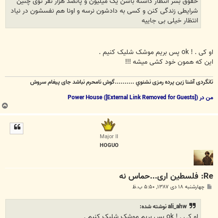
حقوق بشر انتظار داشته باشن یک میلیون و پانصد هزار نفر توی چنین
شرایطی زندگی کنن و کسی به دادشون نرسه و اونا هم نفسشون در نیاد
انتظار خیلی بی جاییه
او کی . ! ok پس بریم موشک شلیک کنیم .
این که همون خود کشی میشه !!!
تانگردی آشنا زين پرده رمزی نشنوي ..........گوش نامحرم نباشد جای پيغام سروش
من در Power House (
)
[External Link Removed for Guests]
ب
ا
ل
ا
Major II
HOGUO
Re: فلسطین اری...حماس نه
پ
چهارشنبه ۱۸ دی ۱۳۸۷, ۵:۵۰ ب.ظ
س
ت
ali_ahw نوشته شده:
او کی . ! ok پس بریم موشک شلیک کنیم .