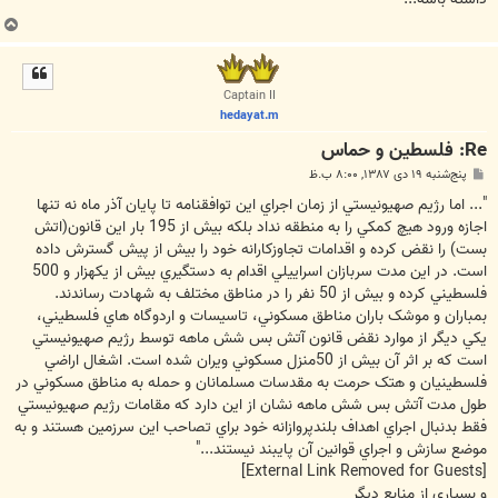
ب
ا
ل
ا
Captain II
hedayat.m
Re: فلسطین و حماس
پ
پنج‌شنبه ۱۹ دی ۱۳۸۷, ۸:۰۰ ب.ظ
س
ت
"... اما رژيم صهيونيستي از زمان اجراي اين توافقنامه تا پايان آذر ماه نه تنها
اجازه ورود هيچ کمکي را به منطقه نداد بلکه بيش از 195 بار اين قانون(اتش
بست) را نقض کرده و اقدامات تجاوزکارانه خود را بيش از پيش گسترش داده
است. در اين مدت سربازان اسراييلي اقدام به دستگيري بيش از يکهزار و 500
فلسطيني کرده و بيش از 50 نفر را در مناطق مختلف به شهادت رساندند.
بمباران و موشک باران مناطق مسکوني، تاسيسات و اردوگاه هاي فلسطيني،
يکي ديگر از موارد نقض قانون آتش بس شش ماهه توسط رژيم صهيونيستي
است که بر اثر آن بيش از 50منزل مسکوني ويران شده است. اشغال اراضي
فلسطينيان و هتک حرمت به مقدسات مسلمانان و حمله به مناطق مسکوني در
طول مدت آتش بس شش ماهه نشان از اين دارد که مقامات رژيم صهيونيستي
فقط بدنبال اجراي اهداف بلندپروازانه خود براي تصاحب اين سرزمين هستند و به
موضع سازش و اجراي قوانين آن پايبند نيستند..."
[External Link Removed for Guests]
و بسیاری از منابع دیگر