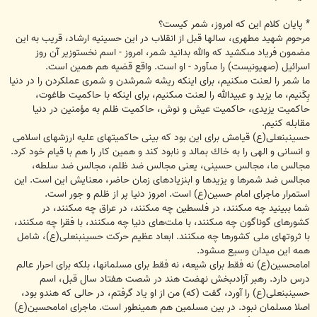
* پايان كلام اين كه امروز، شمر كيست؟
مرحوم شهيد مطهرى، سالها قبل از انقلاب در اين حسينيه ارشاد، قريب به اين
مضمون فرياد مى‏كشيد كه والله بدانيد شمر، امروز - اسم نخست‏وزير آن روز
اسرائيل (صهيونيست) را مى‏آورد - او است. واقع قضيه هم همين است.
ما شمر را لعنت مى‏كنيم، براى اين‏كه ريشه شمرشدن و شمرى عمل‏كردن را در دنيا
بِكَنيم، ما يزيد و عبيدالله را لعنت مى‏كنيم، براى اين‏كه با حاكميت طاغوت،
حاكميت يزيدى، حاكميت عيش و نوش، حاكميت ظلم به مؤمنين در دنيا
مقابله كنيم.
حسين‏بن‏على(ع) قيامش براى اين بود كه بينى حاكميتهاى عليه ارزشهاى اسلامى
و انسانى و الهى را به خاك بمالد و نابود كند و همين كار را هم با قيام خود كرد.
مجالس ما، مجالس حسينى، يعنى مجالس ضد ظلم، مجالس ضد سلطه،
مجالس ضد شمرها و يزيدها و ابن‏زيادهاى زمان حاضر، معنايش اين است. اين
استمرار ماجراى امام حسين(ع) است. امروز دنيا پر از ظلم و جور است.
شما ببينيد چه مى‏كنند، در فلسطين چه مى‏كنند، در عراق چه مى‏كنند، در
كشورهاى گوناگون چه مى‏كنند، با ملت‌هاى دنيا چه مى‏كنند، با فقرا چه مى‏كنند،
با ثروتهاى ملى كشورها چه مى‏كنند. ابعاد عظيم حركت حسين‏بن‏على(ع)، شامل
همه اين ميدان وسيع مى‏شود.
امام‏حسين(ع) نه فقط براى شيعه، نه فقط براى مسلمانها، بلكه براى احرار عالم
درس دارد. رهبر آزادى‏بخش نهضت هند در شصت هفتاد سال قبل، اسم
حسين‏بن‏على(ع) را آورد، گفت (كه) من از او ياد گرفتم، در حالى كه هندو بود،
اصلا مسلمان نبود. در بين مسلمين هم همينطور است. ماجراى امام‏حسين(ع)