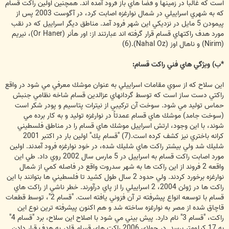
است كه غالباٌ در زمينها و فضا هاي باز فرود آمده اند. همچنين اولين راكت قسام
كه به شهري اسراييلي در شمال نوارغزه اصابت كرد، در آگوست 2003 پس از
پيمودن 5 مايل در نزديكي اين شهر فرود آمد. مناطق ديگر اسراييل كه در نقب
مورد هدف راكتهاي قسام قرار گرفته اند عبارتند از: اور هأنر (Or Haner)، نيريم
(Nirim) و ناهال اوز (Nahal Oz).(6)
*ب) ويژگي هاي فني راكت قسام:
اين سلاح كه از سوي مقامات اسراييلي به عنوان موشك معرفي مي شود در واقع
راكتي دست ساز است كه توسط گردانهاي عزالدين قسام شاخه نظامي جنبش
حماس توليد مي شود. سوخت آن تركيبي از نيترات پتاسيم و پودر شكر است
(سوخت جامد) موشك هاي قسام عمدتاً در نوارغزه توليد و به كار برده مي
شوند، با اين وجود، ارتش اسراييل موشك هاي قسام را در مناطق فلسطيني
كرانه باختري نيز كشف كرده است.(7) "قسام يك" اولين بار در اكتبر 2001
شليك شد ولي بيشتر راكت هاي شليك شده، در خود نوارغزه فرود آمدند. اولين
مورد اصابت راكت قسام به اسراييل در 5 مارس سال 2002 روي داد. طي اين
واقعه 2 فروند از اين راكت ها به شهر سدروت واقع در فاصله كمي از شمال
نوارغزه برخورد كردند. ولي حدود 2 سال طول كشيد تا فلسطيني ها بتوانند با اين
راكت ها در ژوئن 2004، 2 اسراييلي را از پاي درآورند. خطر ناشي از راكت هاي
قسام با توسعه انواع پيشرفته تر آن فزوني يافته است. "قسام 2"، توسط قطعات
قاچاق شده از مصر به نوارغزه ساخته شد و هم اكنون پيشرفته ترين نوع اين
راكت، "قسام 3" نام دارد. پيش بيني مي شود با اصلاح اين سلاح، برد "قسام 4"
به 17 كيلومتر برسد. در جولاي 2006 راكت هاي قسام قادر به هدف قرار دادن