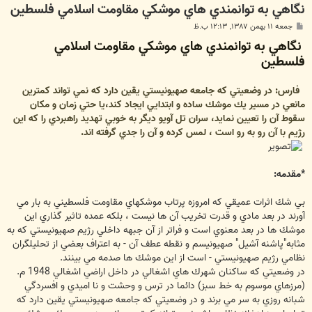
نگاهي به توانمندي هاي موشكي مقاومت اسلامي فلسطين
پ
جمعه ۱۱ بهمن ۱۳۸۷, ۱۲:۱۳ ب.ظ
س
نگاهي به توانمندي هاي موشكي مقاومت اسلامي
ت
فلسطين
فارس: در وضعيتي كه جامعه صهيونيستي يقين دارد كه نمي تواند كمترين
مانعي در مسير يك موشك ساده و ابتدايي ايجاد كند،يا حتي زمان و مكان
سقوط آن را تعيين نمايد، سران تل آويو ديگر به خوبي تهديد راهبردي را كه اين
رژيم با آن رو به رو است ، لمس كرده و آن را جدي گرفته اند.
*مقدمه:
بي شك اثرات عميقي كه امروزه پرتاب موشكهاي مقاومت فلسطيني به بار مي
آورند در بعد مادي و قدرت تخريب آن ها نيست ، بلكه عمده تاثير گذاري اين
موشك ها در بعد معنوي است و فراتر از آن جبهه داخلي رژيم صهيونيستي كه به
مثابه"پاشنه آشيل" صهيونيسم و نقطه عطف آن - به اعتراف بعضي از تحليلگران
نظامي رژيم صهيونيستي - است از اين موشك ها صدمه مي بينند.
در وضعيتي كه ساكنان شهرك هاي اشغالي در داخل اراضي اشغالي 1948 م.
(مرزهاي موسوم به خط سبز) دائما در ترس و وحشت و نا اميدي و افسردگي
شبانه روزي به سر مي برند و در وضعيتي كه جامعه صهيونيستي يقين دارد كه