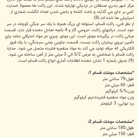
مركز شهر بندري عسقلان در نزديكي نوارغزه شدند. اين راكت ها معمولاً خسارت
كمي بر جاي مي گذارند و باعث كشته و زخمي شدن تعداد انگشت شماري از
اسراييلي ها شده اند.(8)
از نظر فني، راكت قسام، استوانه اي بزرگ همراه با يك سر جنگي كوچك در سر
خود است. درانتهاي راكت، خروجي گاز و 4 بالچه تعادل دهنده قرار دارد. قسمت
مياني راكت در برگيرنده موتور است. اين موتور چيزي جز مواد احتراقي جامد براي
تأمين نيروي پيشران راكت نيست. قسمت جلويي يعني سرجنگي، با يك فيوز
الكتريكي كه جرقه توليد مي كند به مواد منفجره فشرده متصل مي شود. جدارة
راكت قسام با ضخامتي به عرض 5/2 الي 3 ميلي متر از آهن ساخته مي شود.
(9) جدول شماره 1 نشان دهنده اطلاعات آماري انواع راكت قسام است.
*مشخصات موشك قسام 1:
طول:79 سانتي متر
قطر: 60 ميلي متر
وزن:5/5 كيلوگرم
وزن مواد منفجره فشرده:نيم كيلوگرم
برد نهايي: 3 كيلومتر
*مشخصات موشك قسام 2:
طول:180 سانتي متر
قطر: 150 ميلي متر