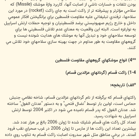
بودن تلفات و خسارات ناشي از اصابت آنها، كاربرد واژة موشك (Missile) كه
سلاحي مؤثرتر و پيشرفته تر از راكت است به جاي راكت (rocket) در مورد اين
سلاحها، ترفندي تبليغاتي عليه مقاومت فلسطين براي برانگيختن افكار عمومي
داخل و خارج رژيم صهيونيستي برضد فلسطينيان و توجيه حملات ارتش اسراييل
به نوارغزه است. البته اين واقعيت به معناي عدم تلاش فلسطيني ها براي
توسعه سلاحهاي خود و تبديل آنها به موشك هاي هدايت شونده نيست و
گروههاي مقاومت به طور مداوم در جهت بهينه سازي سلاحهاي خود تلاش مي
كنند.
**4) انواع موشكهاي گروههاي مقاومت فلسطين
1-4) راكت قسام (گردانهاي عزالدين قسام)
*الف) تاريخچه:
راكتهاي قسام كه برگرفته از نام گردانهاي عزالدين قسام، شاخه نظامي جنبش
حماس است، اولين بار توسط "نضال فتحي" و به دستور "عدنان الغول" ساخته
شد. عدنان الغول كه پدر قسام ناميده مي شود در اكتبر 2004 توسط ارتش
اسراييل به شهادت رسيد.
تعداد كل راكت هاي قسام شليك شده تا ژوئن 2006 بالغ بر هزار عدد شد.
بيشترين تعداد اين راكت ها از مارس تا ژوئن 2006 در غرب صحراي نقب فرود
آمدند. در برخي مناطق مثل شهر سدروت اصابت راكت قسام به تناوب روي داده