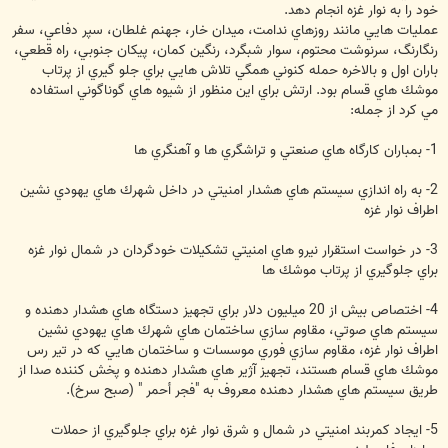
خود را به نوار غزه انجام دهد.
عمليات هايي مانند روزهاي ندامت، ميدان خار، جهنم غلطان، سپر دفاعي، سفر
رنگارنگ، سرنوشت محتوم، سوار شبگرد، رنگين كمان، پيكان جنوبي، راه قطعي،
باران اول و بالاخره حمله كنوني همگي تلاش هايي براي جلو گيري از پرتاب
موشك هاي قسام بود. ارتش براي اين منظور از شيوه هاي گوناگوني استفاده
مي كرد از جمله:
1- بمباران كارگاه هاي صنعتي و تراشگري ها و آهنگري ها
2- به راه اندازي سيستم هاي هشدار امنيتي در داخل شهرك هاي يهودي نشين
اطراف نوار غزه
3- در خواست استقرار نيرو هاي امنيتي تشكيلات خودگردان در شمال نوار غزه
براي جلوگيري از پرتاب موشك ها
4- اختصاص بيش از 20 ميليون دلار براي تجهيز دستگاه هاي هشدار دهنده و
سيستم هاي صوتي، مقاوم سازي ساختمان هاي شهرك هاي يهودي نشين
اطراف نوار غزه، مقاوم سازي فوري موسسات و ساختمان هايي كه در تير رس
موشك هاي قسام هستند، تجهيز آژير هاي هشدار دهنده و پخش كننده صدا از
طريق سيستم هاي هشدار دهنده معروف به "فجر أحمر " (صبح سرخ).
5- ايجاد كمربند امنيتي در شمال و شرق نوار غزه براي جلوگيري از حملات