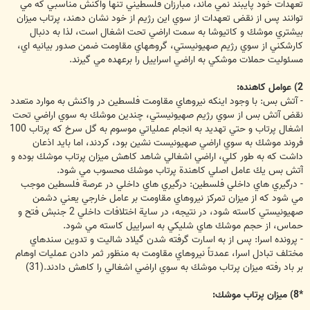
تعهدات خود پايبند نمي ماند، مبارزان فلسطيني تنها واكنش مناسبي كه مي
توانند پس از نقض تعهدات از سوي اين رژيم از خود نشان دهند، پرتاب ميزان
بيشتري موشك و كاتيوشا به سمت اراضي تحت اشغال است، لذا به دنبال
كارشكني از سوي رژيم صهيونيستي، گروههاي مقاومت ضمن صدور بيانيه اي،
مسئوليت حملات موشكي به اراضي اسراييل را برعهده مي گيرند.
2) عوامل كاهنده:
- آتش بس: با وجود اينكه نيروهاي مقاومت فلسطين در واكنش به موارد متعدد
نقض آتش بس از سوي رژيم صهيونيستي، چندين موشك به سوي اراضي تحت
اشغال پرتاب و حتي تهديد به انجام عملياتي موسوم به گل سرخ كه پرتاب 100
فروند موشك به سوي اراضي صهيونيست نشين بود، كردند، اما بايد اذعان
داشت كه به طور كلي، اراضي اشغالي شاهد كاهش ميزان پرتاب موشك بوده و
آتش بس يك عامل اصلي كاهندة پرتاب موشك محسوب مي شود.
- درگيري هاي داخلي فلسطين: درگيري هاي داخلي در عرصة فلسطين موجب
مي شود كه از ميزان تمركز نيروهاي مقاومت بر عامل خارجي يعني دشمن
صهيونيستي كاسته شود، در نتيجه، در ساية اختلافات داخلي 2 جنبش فتح و
حماس، از حجم موشك هاي شليكي به اسراييل كاسته مي شود.
- پرونده اسرا: پس از به اسارت گرفته شدن گيلاد شاليت و تدوين سندهاي
مختلف تبادل اسرا، عمدتاً نيروهاي مقاومت به منظور ثمر دادن عمليات اوهام
بر باد رفته ميزان پرتاب موشك به سوي اراضي اشغالي را كاهش دادند.(31)
*8) ميزان پرتاب موشك: