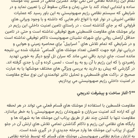
تمام اين زرادخانه نظامي اش نمي تواند كمترين مانعي در مسير يك موشك
ساده و ابتدايي ايجاد كند يا حتي زمان و مكان سقوط آن را تعيين نمايد و در
شرايطي كه سيستم نظامي رژيم صهيونيستي به اين باور رسيد كه عمليات
نظامي اخيرش در نوار غزه با انواع نام هايي كه داشته و با وجود ويراني هاي
فراواني كه بر جاي گذاشته است ، در راستاي تامين امنيت داخلي اين رژيم در
برابر موشك هاي مقاومت فلسطيني هيچ توفيقي نداشته است و حتي در تامين
حداقل آرامش رواني براي شهرك نشينان صهيونيست ناكام توفيقي نداشته است
و در شرايطي كه تمام تلاش هاي " اسراييل" براي محاصره زميني و هوايي و
دريايي نوار غزه جهت كاهش تعداد موشك هاي "قسامي" شليك شده بي نتيجه
مانده است، جاي ترديد باقي نمي ماند كه سران تل آويو ديگر به خوبي تهديد
راهبردي را كه اين رژيم با آن رو به رو است ، لمس كرده و آن را جدي گرفته اند.
در گزارشي كه پيش رو داريد به بررسي ويژگي هاي مختلف موشكها يا به عبارت
صحيح تر ،راكت هاي فلسطيني و تحليل تاثير توانمندي اين نوع سلاح مقاومت
در امنيت داخلي رژيم صهيونيستي مي پردازيم.
**1-آغاز ساخت و پيشرفت تدريجي
مقاومت فلسطين با استفاده از موشك هاي قسام فعلي مي تواند در هر لحظه
اي كه اراده كند امنيت سربازان و شهروندان رژيم صهيونيستي را به خطر بياندازد.
مقاومت تنها با كشتن چند نفر از طريق پرتاب اين موشك ها به شهرك ها و
پايگاه هاي نظامي اين رژيم و ناكام گذاشتن تمامي تلاش هاي ارتش آن در جلو
گيري از پرتاب اين موشك ها وارد مرحله جديدي از در گيري شده است.
به اذعان منابع نظامي صهيونيستي موشك هاي قسام كه توسط شاخه نظامي