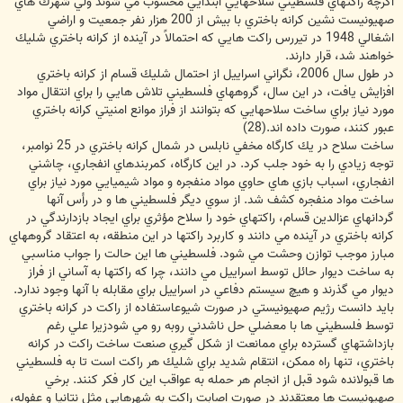
اگرچه راكتهاي فلسطيني سلاحهايي ابتدايي محسوب مي شوند ولي شهرك هاي
صهيونيست نشين كرانه باختري با بيش از 200 هزار نفر جمعيت و اراضي
اشغالي 1948 در تيررس راكت هايي كه احتمالاً در آينده از كرانه باختري شليك
خواهند شد، قرار دارند.
در طول سال 2006، نگراني اسراييل از احتمال شليك قسام از كرانه باختري
افزايش يافت، در اين سال، گروههاي فلسطيني تلاش هايي را براي انتقال مواد
مورد نياز براي ساخت سلاحهايي كه بتوانند از فراز موانع امنيتي كرانه باختري
عبور كنند، صورت داده اند.(28)
ساخت سلاح در يك كارگاه مخفي نابلس در شمال كرانه باختري در 25 نوامبر،
توجه زيادي را به خود جلب كرد. در اين كارگاه، كمربندهاي انفجاري، چاشني
انفجاري، اسباب بازي هاي حاوي مواد منفجره و مواد شيميايي مورد نياز براي
ساخت مواد منفجره كشف شد. از سوي ديگر فلسطيني ها و در رأس آنها
گردانهاي عزالدين قسام، راكتهاي خود را سلاح مؤثري براي ايجاد بازدارندگي در
كرانه باختري در آينده مي دانند و كاربرد راكتها در اين منطقه، به اعتقاد گروههاي
مبارز موجب توازن وحشت مي شود. فلسطيني ها اين حالت را جواب مناسبي
به ساخت ديوار حائل توسط اسراييل مي دانند، چرا كه راكتها به آساني از فراز
ديوار مي گذرند و هيچ سيستم دفاعي در اسراييل براي مقابله با آنها وجود ندارد.
بايد دانست رژيم صهيونيستي در صورت شيوعاستفاده از راكت در كرانه باختري
توسط فلسطيني ها با معضلي حل ناشدني روبه رو مي شودزيرا علي رغم
بازداشتهاي گسترده براي ممانعت از شكل گيري صنعت ساخت راكت در كرانه
باختري، تنها راه ممكن، انتقام شديد براي شليك هر راكت است تا به فلسطيني
ها قبولانده شود قبل از انجام هر حمله به عواقب اين كار فكر كنند. برخي
صهيونيست ها معتقدند در صورت اصابت راكت به شهرهايي مثل نتانيا و عفوله،