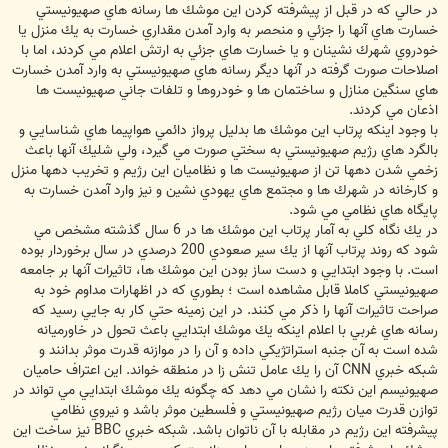
در حالي كه در قبل از پيشرفته كردن اين موشك ها رسانه هاي صهيونيستي
خسارت هاي آنها را جزئي و منحصر به وارد آمدن مقداري خسارت به يك منزل يا
خودروي شهرك نشينان و يا خسارت هاي جزئي به ارتش اعلام مي كردند، اما با
اصلاحات صورت گرفته در آنها ديگر رسانه هاي صهيونيستي به وارد آمدن خسارت
هاي سنگين منازل و ساختمان ها و خودروها و تلفات جاني صهيونيست ها
اذعان مي كردند.
با وجود اينكه پرتاب اين موشك ها بدليل پرواز دائمي هواپيما هاي شناسايي و
بالگرد هاي رژيم صهيونيستي به سختي صورت مي گيرد، ولي شليك آنها باعث
زخمي شدن دهها تن از صهيونيست ها و نظاميان اين رژيم و تخريب دهها منزل
و كارخانه در شهرك ها و مجتمع هاي يهودي نشين و نيز وارد آمدن خسارت به
پايگاه هاي نظامي مي شود.
در يك نگاه كلي به آمار پرتاب اين موشك ها در 6 سال گذشته مشخص مي
شود كه روند پرتاب آنها از يك سير صعودي 200 درصدي در سال برخوردار بوده
است. با وجود ابتدايي و دست ساز بودن اين موشك ها، تاثيرات آنها بر جامعه
صهيونيستي كاملا قابل مشاهده است ؛ بطوري كه در اظهارات مداوم خود به
صراحت تاثيرات آنها را ذكر مي كنند. در اين زمينه حتي كار به جايي رسيد كه
رسانه هاي غربي با اعلام اينكه يك موشك ابتدايي باعث تحول در خاورميانه
شده است به آن جنبه استراتژيكي داده و آن را در موازنه قدرت موثر بدانند و
شبكه خبري CNN آن را يك عامل تنش زا در منطقه خواند. اين اعتراف حاميان
صهيونيسم اين نكته را نشان مي دهد كه چگونه يك موشك ابتدايي مي تواند در
توازن قدرت ميان رژيم صهيونيستي و فلسطين موثر باشد و نيروي نظامي
پيشرفته اين رژيم در مقابله با آن ناتوان باشد. شبكه خبري BBC نيز ساخت اين