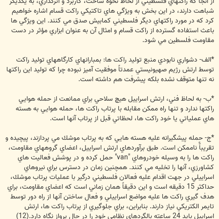
از آنجا كه راكتهاي فلسطيني از لحاظ نحوه ساخت، كاربرد و اثرگذاري، به يكديگر
شباهت دارند، در اين بخش به ويژگي هاي تاكتيكي راكت قسام اشاره خواهيم
كرد كه در مورد راكتهاي ديگر فلسطيني كمابيش صدق مي كنند. اين ويژگي ها
باعث استفاده گسترده از راكت قسام و امثال آن به عنوان ابزاري مؤثر در دست
مقاومت فلسطين مي شود.
*الف- دشواري نابودي منبع توليد راكت ها: بمبارانهاي كارگاههاي توليد راكت
توسط ارتش رژيم صهيونيستي عمدتاً موفقيت آميز نبوده چرا كه توليد اين راكتها
نه تنها متوقف نشده بلكه پيشرفت هم داشته است.
*ب- به لحاظ فني، ارتش اسراييل هيچ سلاحي براي ممانعت از حمله هوايي
راكتها ندارد و تنها راه ممكن مقابله با پرتاب راكت ها، حمله هوايي به هسته
هاي عملياتي يا خود راكت ها، لحظاتي قبل از پرتاب آنها است.
*ج- حمله پيشگيرانه عليه هسته هايي كه به پرتاب موشك مي پردازند، پيچيده و
تقريباًً ناممكن است. طبق برآوردهاي ارتش اسراييل، اعضاي گروههاي مقاومت،
راكت ها را به وسيله خودروهاي "van" حمل كرده و در پوشش فعاليت هاي
كشاورزي، آنها را تخليه مي كنند. همچنين زمان در دسترس براي نيروهاي
اسراييلي در جهت اقدام عليه فعالان فلسطيني درگير با عمليات پرتاب موشك،
حداكثر 15 دقيقه است و اين دقيقاً همان زماني است كه اعضاي مقاومت، براي
هدف گيري راكت ها عليه مواضع اسراييلي و فعال ساختن آنها از راه دور توسط
تايمر الكتريكي نياز دارند. بنابراين، براي جلوگيري از پرتاب راكت ها، ارتش
اسراييل بايد 24 ساعته بالگردهاي نظامي خود را در حال پرواز نگاه دارد.(12)