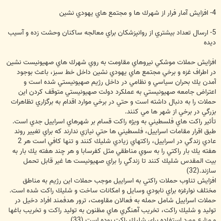
4- افزايش آمار فرار از شهرك ها و مجتمع هاي يهودي نشين
5- ارسال تعداد بيشتري از روانپزشكان براي معالجه ساكنان وحشت زده و آسيب
ديده
افزايش حملات موشكي نيروهاي مقاومت به روي شهرك هاي صهيونيست نشين
در اطراف غزه و برخي مجتمع هاي يهودي نشين داخل خط سبز، باعث بوجود
آمدن يك بحران سياسي و نظامي در داخل رژيم صهيونيستي شده است و
اعتراض جامعه صهيونيستي به عملكرد دولت صهيونيستي متوقف كردن اين
حملات را به دنبال داشته است و حتي در برخي موارد اقدام به برگزاري تظاهرات
بزرگي در برخي از شهر ها مي كنند.
تأثير راكت هاي فلسطيني به ويژه راكت قسام بر شهرهاي اسراييل جدي است.
طبق اقرار مقامات اسراييل، فلسطيني ها حتي نيازي ندارند كه براي تغيير روند
عادي زندگي در اسراييل، راكتهاي زيادي شليك كنند و تنها كافي است هر 2
هفته يك بار راكتي را به سوي مناطقي مثل كفرسابا و هر چند هفته يك بار به
بيت المقدس شليك كنند تا زندگي را براي صهيونيست ها غير قابل تحمل
سازند.(32)
افزايش تناوب حملات راكتي به اسراييل موجب حملات اين رژيم به مناطق
مختلف نوارغزه براي نابودي وسايل و امكانات ساخت و شليك راكت شده است.
حملات اسراييل شامل حمله به فعالان مقاومت، ترور هدفمند افراد دخيل در
توليد و شليك راكت، تخريب آهنگري هاي مظنون به توليد راكت و تخريب باغها
و مزارع مورد استفاده براي شليك راكت بوده است.(33)