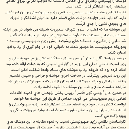
موشك را پيشرفتي راهبردي براي حماس دانست كه موجب نگراني نيروي نظامي
پيشرفته رژيم اشغالگر قدس شده است.
تقريبا تمامي صاحب نظران سياسي و نظامي رژيم صهيونيستي بر اين امر اذعان
دارند كه بايد خطر فزاينده موشك هاي قسام عليه نظاميان اشغالگر و شهرك
هاي يهودي نشين را جدي گرفت.
اين موشك ها كه اغلب به سوي شهرك اسديروت شليك مي شوند در عين اينكه
ضعيف و ابتدايي هستند نكات قوت و امتيازاتي نيز دارند. از جمله اينكه قابل
شناسايي و رهگيري با دستگاه هاي پيشرفته ارتش رژيم صهيونيستي نيستند ؛
بطوريكه صهيونيست ها مجبور شدند به ناتواني خود در جلو گيري از پرتاب آنها
اذعان كنند.
در همين راستا "آفي ديختر " رييس سابق دستگاه امنيتي رژيم صهيونيستي و
وزير امنيت داخلي فعلي اين رژيم در گزارشي امنيتي كه به دولت ارائه داده بود
اعلام كرده بود كه طريقه پرتاب موشك هاي قسام واقعا شگفت انگيز است.
اين روند تدريجي پيشرفت در ساخت اجزاي موشك و طراحي و سپس تقسيم
وظائف عملياتي و پرتاب موشك با اطمينان از اين كه حضور ارتش در نوار غزه
نخواهد توانست مانع پرتاب اين موشك ها شود، ادامه يافت.
در همين حال "يوسي كوبر فاسر " رييس بخش پژوهش هاي كميته اطلاعات
نظامي رژيم صهيونيستي مي گويد: حماس از طريق اين موشك ها خواهد
توانست تلاش هاي خود براي انجام حملات استراتژيك به رژيم صهيونيستي را
ادامه دهد و مبارزان اين جنبش بطور مداوم اقدام به توليد تجهيزات جنگي و
بويژه راكت مي كنند.
كارشناسان نظامي رژيم صهيونيستي نسبت به نحوه مقابله با اين موشك هاي
دست ساز در آينده بويژه بعد از شكست نظريه " حمايت (از صهيونيست ها) از