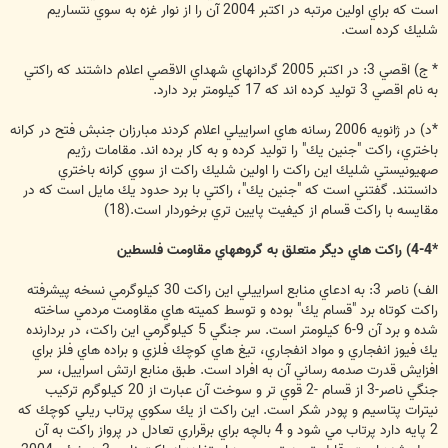
است كه براي اولين مرتبه در اكتبر 2004 آن را از نوار غزه به سوي نتساريم
شليك كرده است.
* ج) اقصي 3: در اكتبر 2005 گردانهاي شهداي الاقصي اعلام داشتند كه راكتي
به نام اقصي 3 توليد كرده اند كه 17 كيلومتر برد دارد.
*د) در ژانويه 2006 رسانه هاي اسراييلي اعلام كردند مبارزان جنبش فتح در كرانه
باختري، راكت "جنين يك" را توليد كرده و به كار برده اند. مقامات رژيم
صهيونيستي شليك اين راكت را اولين شليك راكت از سوي كرانه باختري
دانستند. گفتني است كه "جنين يك"، راكتي با برد حدود يك مايل است كه در
مقايسه با راكت قسام از كيفيت پايين تري برخوردار است.(18)
*4-4) راكت هاي ديگر متعلق به گروههاي مقاومت فلسطين
الف) ناصر 3: به ادعاي منابع اسراييلي اين راكت 30 كيلوگرمي نسخه پيشرفته
راكت كوتاه برد "قسام يك" بوده و توسط كميته هاي مقاومت مردمي ساخته
شده و برد آن 9-6 كيلومتر است. سر جنگي 5 كيلوگرمي اين راكت، در بردارنده
يك فيوز انفجاري و مواد انفجاري، تيغ هاي كوچك فلزي و براده هاي فلز براي
افزايش قدرت صدمه رساني آن به افراد است. طبق منابع ارتش اسراييل، سر
جنگي ناصر-3 از قسام -2 قوي تر و سوخت آن عبارت از 20 كيلوگرم تركيب
نيترات پتاسيم و پودر شكر است. اين راكت از يك سكوي پرتاب ريلي كوچك كه
2 پايه دارد پرتاب مي شود و 4 بالچه براي برقراري تعادل در پرواز راكت به آن