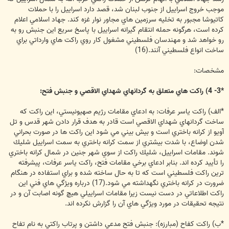
موجب خروج اسراييل از جنوب لبنان شد، قصد دارد اسراييل را با حملات
كاتيوشا مجبور به تخليه سرزمين هاي مجاور نوار غزه كند. جهاد اسلامي اعلام
كرده است، هرگونه حمله انتقام گيرانه اسراييل با پاسخ سريع اين جنبش رو به
رو خواهد شد و مهندسان فلسطيني مشغول كار روي راكت هاي وارداتي براي
ساخت انواع فلسطيني آنند.(16)
مشخصات:
*3- 4) راكت هاي متعلق به گردانهاي شهداي الاقصي و جنبش فتح:
*الف) راكت ياسر عرفات: به ادعاي مقامات رژيم صهيونيستي، اين راكت كه
ساخت گردانهاي شهداي الاقصي است قادر به هدف قرار دادن شهر قدس و تل
آويو از كرانه باختري است و بيش بيني مي شود اين راكت ها در صورت بحراني
شدن اوضاع، با شدت بيشتري از سمت كرانه باختري به سمت اسراييل شليك
شوند. مقامات اسراييل، شليك راكت از سوي شهر جنين در شمال كرانه باختري
را تأييد كرده اند. بنابر ادعاي برخي مقامات فتح، راكت ياسر عرفات، پيشرفته
ترين راكت فلسطيني است كه تا به حال ساخته شده و براي استفاده در هنگام
ضرورت در كرانه باختري نگهداشته مي شود.(17) درباره ويژگي هاي فني اين
راكت اطلاعاتي در دست نيست زيرا مقامات اسراييلي هيچ گونه اصابت آن و در
نتيجه تحقيقات در مورد ويژگي هاي آن را گزارش نكرده اند.
*ب) راكت كفاح (مبارزه): جنبش فتح مدعي داشتن و پرتاب راكتي به نام تفاح