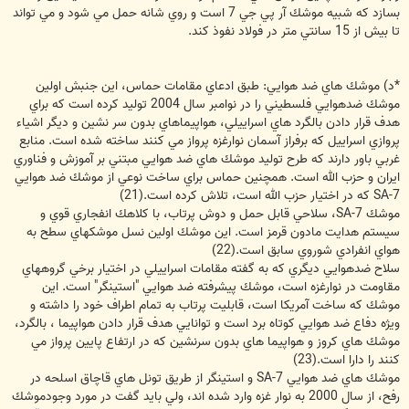
بسازد كه شبيه موشك آر پي جي 7 است و روي شانه حمل مي شود و مي تواند
تا بيش از 15 سانتي متر در فولاد نفوذ كند.
*د) موشك هاي ضد هوايي: طبق ادعاي مقامات حماس، اين جنبش اولين
موشك ضدهوايي فلسطيني را در نوامبر سال 2004 توليد كرده است كه براي
هدف قرار دادن بالگرد هاي اسراييلي، هواپيماهاي بدون سر نشين و ديگر اشياء
پروازي اسراييل كه برفراز آسمان نوارغزه پرواز مي كنند ساخته شده است. منابع
غربي باور دارند كه طرح توليد موشك هاي ضد هوايي مبتني بر آموزش و فناوري
ايران و حزب الله است. همچنين حماس براي ساخت نوعي از موشك ضد هوايي
SA-7 كه در اختيار حزب الله است، تلاش كرده است.(21)
موشك SA-7، سلاحي قابل حمل و دوش پرتاب، با كلاهك انفجاري قوي و
سيستم هدايت مادون قرمز است. اين موشك اولين نسل موشكهاي سطح به
هواي انفرادي شوروي سابق است.(22)
سلاح ضدهوايي ديگري كه به گفته مقامات اسراييلي در اختيار برخي گروههاي
مقاومت در نوارغزه است، موشك پيشرفته ضد هوايي "استينگر" است. اين
موشك كه ساخت آمريكا است، قابليت پرتاب به تمام اطراف خود را داشته و
ويژه دفاع ضد هوايي كوتاه برد است و توانايي هدف قرار دادن هواپيما ، بالگرد،
موشك هاي كروز و هواپيما هاي بدون سرنشين كه در ارتفاع پايين پرواز مي
كنند را دارا است.(23)
موشك هاي ضد هوايي SA-7 و استينگر از طريق تونل هاي قاچاق اسلحه در
رفح، از سال 2000 به نوار غزه وارد شده اند، ولي بايد گفت در مورد وجودموشك