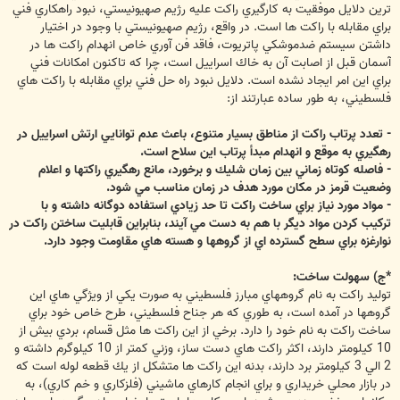
ترين دلايل موفقيت به كارگيري راكت عليه رژيم صهيونيستي، نبود راهكاري فني
براي مقابله با راكت ها است. در واقع، رژيم صهيونيستي با وجود در اختيار
داشتن سيستم ضدموشكي پاتريوت، فاقد فن آوري خاص انهدام راكت ها در
آسمان قبل از اصابت آن به خاك اسراييل است، چرا كه تاكنون امكانات فني
براي اين امر ايجاد نشده است. دلايل نبود راه حل فني براي مقابله با راكت هاي
فلسطيني، به طور ساده عبارتند از:
- تعدد پرتاب راكت از مناطق بسيار متنوع، باعث عدم توانايي ارتش اسراييل در
رهگيري به موقع و انهدام مبدأ پرتاب اين سلاح است.
- فاصله كوتاه زماني بين زمان شليك و برخورد، مانع رهگيري راكتها و اعلام
وضعيت قرمز در مكان مورد هدف در زمان مناسب مي شود.
- مواد مورد نياز براي ساخت راكت تا حد زيادي استفاده دوگانه داشته و با
تركيب كردن مواد ديگر با هم به دست مي آيند، بنابراين قابليت ساختن راكت در
نوارغزه براي سطح گسترده اي از گروهها و هسته هاي مقاومت وجود دارد.
*ج) سهولت ساخت:
توليد راكت به نام گروههاي مبارز فلسطيني به صورت يكي از ويژگي هاي اين
گروهها در آمده است، به طوري كه هر جناح فلسطيني، طرح خاص خود براي
ساخت راكت به نام خود را دارد. برخي از اين راكت ها مثل قسام، بردي بيش از
10 كيلومتر دارند، اكثر راكت هاي دست ساز، وزني كمتر از 10 كيلوگرم داشته و
2 الي 3 كيلومتر برد دارند، بدنه اين راكت ها متشكل از يك قطعه لوله است كه
در بازار محلي خريداري و براي انجام كارهاي ماشيني (فلزكاري و خم كاري)، به