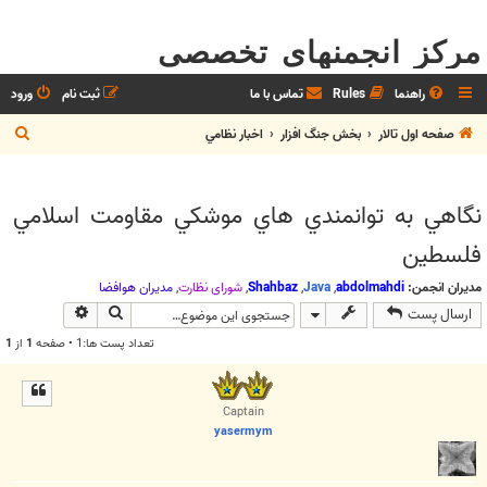
مرکز انجمنهای تخصصی
راهنما
Rules
تماس با ما
ثبت نام
ورود
ج
صفحه اول تالار
بخش جنگ افزار
اخبار نظامي
س
ت
نگاهي به توانمندي هاي موشكي مقاومت اسلامي
ج
فلسطين
و
مدیران انجمن:
abdolmahdi
,
Java
,
Shahbaz
,
شوراي نظارت
,
مديران هوافضا
جستجو
جستجوی پیش
ارسال پست
تعداد پست ها:1 • صفحه
1
از
1
Captain
yasermym