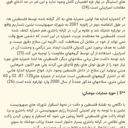
هاي استينگر در نوار غزه اطمينان كامل وجود ندارد و اين امر در حد ادعاي قوي
مقامات اسراييلي است.(24)
*ه )خمپاره اندازه ها: اولين خمپاره هاي به كار گرفته شده توسط فلسطيني ها،
در طول انتفاضه دوم در ژانويه 2001 به شهرك صهيونيست نشين نتساريم واقع
در نوارغزه شليك شد و علاوه بر آن، در كرانه باختري هم خمپاره كشف شده
است. فلسطيني ها معتقدند مزيت خمپاره در اين است كه دشمن هيچ وقت
نمي تواند از خود در مقابل آن محافظت كند. اگرچه اين سلاح دقيق نيست و
اغلب به هدف برخورد نمي كندولي قابليت ايجاد سر درگمي و وحشت آن در
اسراييل، استفاده از آن توسط گروههاي مقاومت را توجيه مي كند.(25)
بايد توجه داشت مثل برخي سلاحهاي ديگر، فلسطيني ها ابتدا خمپاره هاي مورد
نياز خود را از طريق تونل هاي رفح قاچاق مي كردند ولي هم اكنون خبرهايي
مبني برتوليد اين سلاح در داخل فلسطين وجود دارد. انواع خمپاره اندازه هايي
كه در اختيار گروههاي فلسطيني است عبارتند از خمپاره هاي120، 81، 52 و 60
ميلي متري. سلاحهاي مذكور عمدتاً از سال 2000 وارد نوارغزه شده است.(26)
**5 ) حوزه عمليات موشكي:
با نگاهي به نقشة فلسطين و دقت در نحوة استقرار شهرك هاي صهيونيست
نشين و با توجه به چتر امنيتي گستردة رژيم صهيونيستي در كرانه باختري و برد
كوتاه راكت هاي فلسطيني كاملاً روشن مي شود كه استقرار و پنهان كردن راكت
هاي نظامي در كرانه باختري بسيار دشوار است عمدة پرتاب موشك به سوي
اراضي تحت اشغال از نوارغزه و نقاط مرزي آن صورت مي گيرد.