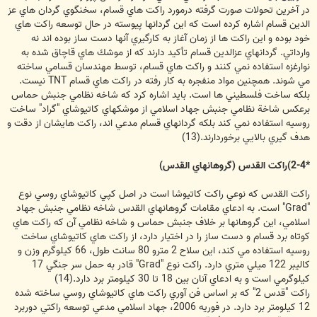
در آخرين تحولات صورت گرفته درمورد راكت هاي قسام، سخنگوي گردان هاي عز
الدين قسام اشاره كرده است كه اين گردانها پيوسته در حال توسعه راكت هاي
خود بوده و اين راكت ها از زمان آغاز به كارگيري آنها دست ساز بوده اند نه
وارداتي. گردانهاي عزالدين قسام تأكيد دارند كه از موشك هاي قاچاق شده به
نوارغزه استفاده نمي كنند و راكت هاي قسام، توسط مهندسان قسامي ساخته
مي شوند. همچنين مواد منفجره به كار رفته در راكت هاي قسام TNT نيست.
بلكه ساخت فلسطيني ها است. بايد اشاره كرد كه شاخه نظامي جنبش حماس
برعكس شاخة نظامي جنبش جهاد اسلامي از موشكهاي كاتيوشاي "گراد" ساخت
روسيه استفاده نمي كند بلكه گردانهاي قسام مدعي اند، راكت هايشان از دقت و
هدف گيري بالايي برخوردارند.(13)
*2-4)راكت القدس (گروهانهاي القدس)
راكت القدس كه نوعي راكت كاتيوشا است در اصل كپي كاتيوشاي روسي نوع
"Grad" است. به ادعاي مقامات گروهانهاي القدس شاخه نظامي جنبش جهاد
اسلامي، اين گروهانها بر خلاف جنبش حماس و شاخه نظامي آن كه راكت هاي
كوتاه برد قسام و دست ساز را در اختيار دارد، از راكت هاي كاتيوشاي ساخت
روسيه استفاده مي كند، اين سلاح 2 مترو 80 سانت طول، 66 كيلوگرم وزن و
كاليبر 122 ميلي متري دارد. راكت نوع "Grad" قادر به حمل سر جنگي 17
كيلوگرمي است و به ادعاي آنان بين 18 تا 30 كيلومتر برد دارد.(14)
راكت "قدس 2" كه بر اساس فن آوري راكت هاي كاتيوشاي روسي ساخته شده
12 كيلومتر برد دارد. در فوريه 2006، جهاد اسلامي مدعي توسعه راكتي دوربرد