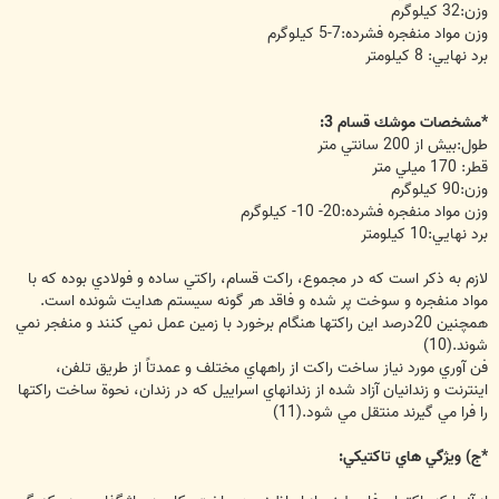
وزن:32 كيلوگرم
وزن مواد منفجره فشرده:7-5 كيلوگرم
برد نهايي: 8 كيلومتر
*مشخصات موشك قسام 3:
طول:بيش از 200 سانتي متر
قطر: 170 ميلي متر
وزن:90 كيلوگرم
وزن مواد منفجره فشرده:20- 10- كيلوگرم
برد نهايي:10 كيلومتر
لازم به ذكر است كه در مجموع، راكت قسام، راكتي ساده و فولادي بوده كه با
مواد منفجره و سوخت پر شده و فاقد هر گونه سيستم هدايت شونده است.
همچنين 20درصد اين راكتها هنگام برخورد با زمين عمل نمي كنند و منفجر نمي
شوند.(10)
فن آوري مورد نياز ساخت راكت از راههاي مختلف و عمدتاً از طريق تلفن،
اينترنت و زندانيان آزاد شده از زندانهاي اسراييل كه در زندان، نحوة ساخت راكتها
را فرا مي گيرند منتقل مي شود.(11)
*ج) ويژگي هاي تاكتيكي: