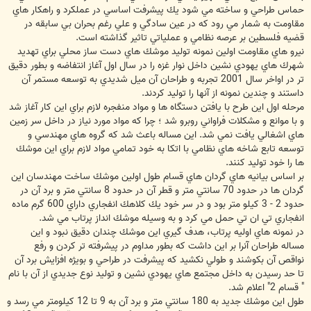
حماس طراحي و ساخته مي شود يك پيشرفت اساسي در عملكرد و راهكار هاي
مقاومت به شمار مي رود كه در عين سادگي و علي رغم بحران بي سابقه در
قضيه فلسطين بر عرصه نظامي و عملياتي تاثير گذاشته است.
نيرو هاي مقاومت اولين نمونه توليد موشك هاي دست ساز محلي براي تهديد
شهرك هاي يهودي نشين داخل نوار غزه را در سال اول آغاز انتفاضه و بطور دقيق
تر در اواخر سال 2001 تجربه و طراحان آن ميل شديدي به توسعه مستمر آن
داستند و چندين نمونه از آنها را توليد كردند.
مرحله اول اين طرح با يافتن دستگاه ها و مواد منفجره لازم براي اين كار آغاز شد
و با موانع و مشكلات فراواني روبرو شد ؛ چرا كه مواد مورد نياز در داخل سر زمين
هاي اشغالي يافت نمي شد. اين مساله باعث شد كه گروه هاي مهندسي و
توسعه تابع شاخه هاي نظامي با اتكا به خود تمامي مواد لازم براي اين موشك
ها را خود توليد كنند.
بر اساس بيانيه هاي گردان هاي قسام طول اولين موشك ساخت مهندسان اين
گردان ها در حدود 70 سانتي متر و قطر آن در حدود 8 سانتي متر و برد آن در
حدود 2 - 3 كيلو متر بود و در سر خود يك كلاهك انفجاري داراي 600 گرم ماده
انفجاري تي ان تي حمل مي كرد و به وسيله موشك انداز پرتاب مي شد.
در نمونه هاي اوليه پرتاب، هدف گيري اين موشك چندان دقيق نبود و اين
مساله طراحان آنرا بر اين داشت كه بطور مداوم در پيشرفته تر كردن و رفع
نواقص آن بكوشند و طولي نكشيد كه پيشرفت در طراحي و بويژه افزايش برد آن
تا حد رسيدن به داخل مجتمع هاي يهودي نشين و توليد نوع جديدي از آن با نام
" قسام 2" اعلام شد.
طول اين موشك جديد به 180 سانتي متر و برد آن به 9 تا 12 كيلومتر مي رسد و