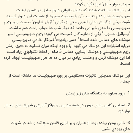
طريق ديوار حايل" ابراز نگراني كردند.
اين موشك ها باعث شدند كه بدليل ناتواني ديوار حايل در تامين امنيت
صهيونيست ها و عدم تناسب آن با وضعيت موجود از اهميت اين ديوار كاسته
شود. برخي از گزارش هاي امنيتي حتي از نگراني " آريل شارون" نخست وزير رژيم
صهيونيستي تا حدي خبر مي دادند كه ديگر شب ها خواب راحت هم نداشت.
"يسرائيل حسون " يكي از نمايندگان كنيست مي گويد: رژيم صهيونيستي اسير
موشك هاي حماس شده است! " عمير ربابورت"خبرنگار نظامي صهيونيستي
درباره امتيازات اين موشك مي گويد: با وجود اينكه ميان تسليحات دقيق ارتش
رژيم صهيونيستي و موشك ابتدايي حماس فاصله از لحاظ تكنولوژي زياد است،
اما اين موشك ترس و وحشت زيادي در ميان ده ها هزار صهيونيست ايجاد كرده
است!.
اين موشك همچنين تاثيرات مستقيمي بر روي صهيونيست ها داشته است از
جمله:
1- ورود مداوم به پناهگاه هاي زير زميني
2- تعطيلي كلاس هاي درس در همه مدارس و مراكز آموزشي شهرك هاي مجاور
نوار غزه
3- خالي بودن پياده روها از عابران و بر قراري قانون منع آمد و شد در شهرك
هاي يهودي نشين