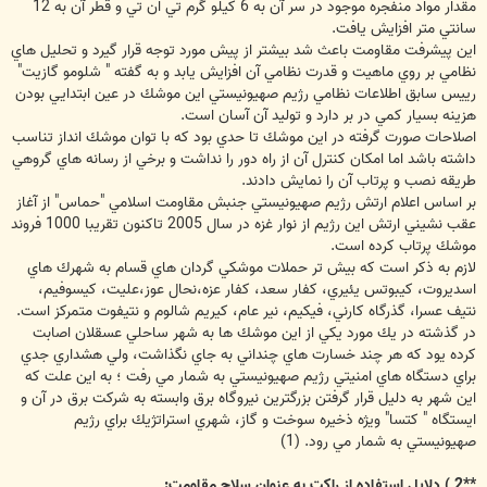
مقدار مواد منفجره موجود در سر آن به 6 كيلو گرم تي ان تي و قطر آن به 12
سانتي متر افزايش يافت.
اين پيشرفت مقاومت باعث شد بيشتر از پيش مورد توجه قرار گيرد و تحليل هاي
نظامي بر روي ماهيت و قدرت نظامي آن افزايش يابد و به گفته " شلومو گازيت"
رييس سابق اطلاعات نظامي رژيم صهيونيستي اين موشك در عين ابتدايي بودن
هزينه بسيار كمي در بر دارد و توليد آن آسان است.
اصلاحات صورت گرفته در اين موشك تا حدي بود كه با توان موشك انداز تناسب
داشته باشد اما امكان كنترل آن از راه دور را نداشت و برخي از رسانه هاي گروهي
طريقه نصب و پرتاب آن را نمايش دادند.
بر اساس اعلام ارتش رژيم صهيونيستي جنبش مقاومت اسلامي "حماس" از آغاز
عقب نشيني ارتش اين رژيم از نوار غزه در سال 2005 تاكنون تقريبا 1000 فروند
موشك پرتاب كرده است.
لازم به ذكر است كه بيش تر حملات موشكي گردان هاي قسام به شهرك هاي
اسديروت، كيبوتس يئيري، كفار سعد، كفار عزه،نحال عوز،عليت، كيسوفيم،
نتيف عسرا، گذرگاه كارني، فيكيم، نير عام، كيريم شالوم و نتيفوت متمركز است.
در گذشته در يك مورد يكي از اين موشك ها به شهر ساحلي عسقلان اصابت
كرده يود كه هر چند خسارت هاي چنداني به جاي نگذاشت، ولي هشداري جدي
براي دستگاه هاي امنيتي رژيم صهيونيستي به شمار مي رفت ؛ به اين علت كه
اين شهر به دليل قرار گرفتن بزرگترين نيروگاه برق وابسته به شركت برق در آن و
ايستگاه " كتسا" ويژه ذخيره سوخت و گاز، شهري استراتژيك براي رژيم
صهيونيستي به شمار مي رود. (1)
**2 ) دلايل استفاده از راكت به عنوان سلاح مقاومت: