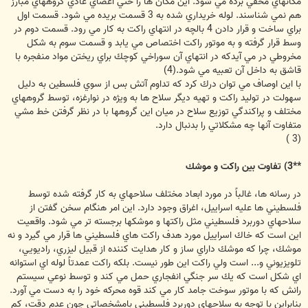
مكانهاي مخفي برده مي شود. اين مكان ها را حتي اعضاي عادي گروههاي مبارز
هم نمي شناسند. لوله خريداري شده به 3 قسمت بريده مي شود. قسمت اول
براي ساخت و قرار دادن 4 بالچه در انتهاي راكت به كار مي رود. قسمت دوم در
وسط قرار گرفته و به موتور راكت اختصاص مي يابد و قسمت سوم به شكل
مخروطي در مي آيدكه در انتهاي آن سوراخي كوچك براي ريختن مواد منفجره با
قاشق به داخل آن تعبيه مي شود.(4)
با اين اوصاف مي توان درك كرد كه تداوم آتش بس از سوي فلسطين به دليل
سهولت در توليد راكت و تهيه ديگر سلاح ها به ويژه در نوارغزه، توسط گروههاي
مختلف و پراكندگي توزيع سلاح در ميان اين گروهها با در نظر گرفتن خط مشي
متفاوت آنها چه مشكلاتي را بدنبال دارد.
(3 )
**3) تفاوت بين راكت و موشك
در رسانه ها، غالباً در مورد ابعاد مختلف سلاحهاي به كار گرفته شده توسط
فلسطيني ها عليه اسراييل، اغراق وجود دارد. اين امر هنگام سخن گفتن از
سلاحهاي دوربرد فلسطيني مثل راكتها و موشكها برجسته تر مي شود. واقعيت
اين است كه خاك اسراييل مورد هدف راكت هاي فلسطيني ها قرار مي گيرد و نه
موشك، چرا كه موشك داراي ساز و كار هدايت كننده از قبيل ليزري، راديويي،
تلويزيوني و... است ولي راكت اين طور نيست. بلكه راكت عمدتاً لوله اي استوانه
اي شكل است كه يك سر جنگي انفجاري حمل مي كند و توسط نوعي سيستم
رانش كه با موتور سوخت جامد كار مي كند قوه محركه خود را به دست مي آورد.
بنابراين با توجه به سلاحهاي دوربرد فلسطيني بامشخصاتي چون عدم دقت، كم