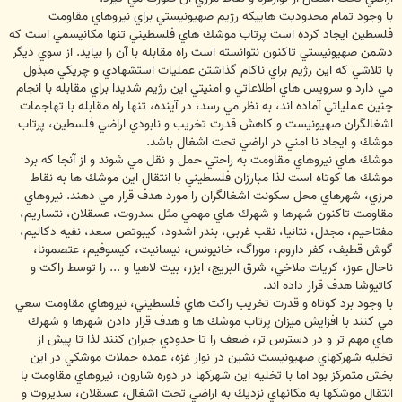
با وجود تمام محدوديت هاييكه رژيم صهيونيستي براي نيروهاي مقاومت
فلسطين ايجاد كرده است پرتاب موشك هاي فلسطيني تنها مكانيسمي است كه
دشمن صهيونيستي تاكنون نتوانسته است راه مقابله با آن را بيايد. از سوي ديگر
با تلاشي كه اين رژيم براي ناكام گذاشتن عمليات استشهادي و چريكي مبذول
مي دارد و سرويس هاي اطلاعاتي و امنيتي اين رژيم شديدا براي مقابله با انجام
چنين عملياتي آماده اند، به نظر مي رسد، در آينده، تنها راه مقابله با تهاجمات
اشغالگران صهيونيست و كاهش قدرت تخريب و نابودي اراضي فلسطين، پرتاب
موشك و ايجاد نا امني در اراضي تحت اشغال باشد.
موشك هاي نيروهاي مقاومت به راحتي حمل و نقل مي شوند و از آنجا كه برد
موشك ها كوتاه است لذا مبارزان فلسطيني با انتقال اين موشك ها به نقاط
مرزي، شهرهاي محل سكونت اشغالگران را مورد هدف قرار مي دهند. نيروهاي
مقاومت تاكنون شهرها و شهرك هاي مهمي مثل سدروت، عسقلان، نتساريم،
مفتاحيم، مجدل، نتانيا، نقب غربي، بندر اشدود، كيبوتص سعد، نفيه دكاليم،
گوش قطيف، كفر داروم، موراگ، خانيونس، نيسانيت، كيسوفيم، عتصمونا،
ناحال عوز، كريات ملاخي، شرق البريج، ايزر، بيت لاهيا و ... را توسط راكت و
كاتيوشا هدف قرار داده اند.
با وجود برد كوتاه و قدرت تخريب راكت هاي فلسطيني، نيروهاي مقاومت سعي
مي كنند با افزايش ميزان پرتاب موشك ها و هدف قرار دادن شهرها و شهرك
هاي مهم تر و در دسترس تر، ضعف را تا حدودي جبران كنند لذا تا پيش از
تخليه شهركهاي صهيونيست نشين در نوار غزه، عمده حملات موشكي در اين
بخش متمركز بود اما با تخليه اين شهركها در دوره شارون، نيروهاي مقاومت با
انتقال موشكها به مكانهاي نزديك به اراضي تحت اشغال، عسقلان، سديروت و