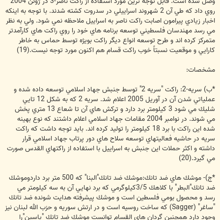
وصل شده است. قابل توجه ترين مورد استفاده از راكت ناصر-3 در ژوئن 2004
روي داد كه طي آن 2 شهروند اسراييلي در سدروت كشته شدند. با توجه به اينكه
اخبار زيادي پيرامون اصابت راكت ناصر به اسراييل ملاحظه نمي شود. ولي به نظر
مي رسد مهندسان فلسطيني توسعه برنامه هاي خود را روي راكت هاي كارآمدتر
متمركز كرده اند و طرح توسعه انواع ديگر راكت بويژه توسط حماس به خاطر
كارايي و موقعيت نسبتاً خوب راكت قسام هم اكنون مورد توجه نيست.(19)
مشخصات:
*ب) سريه-2: راكت "سريه 2" توسط جنبش جهاد اسلامي توسعه داده شده و
عملياتي شدن آن در آوريل 2005 اعلام شد. سريه 2 كه به شكل 12 تايي
شليك مي شود 3 كيلومتر برد دارد و تركش هاي آن تا شعاع 13 متري پخش
مي شوند. در نوامبر 2004 مقامات جهاد اسلامي اعلام داشتند كه نوع بهينه
شده اين راكت با برد 18 كيلومتر را توليد كرده اند. بايد توجه داشت كه راكت
سريه در حاشيه فعاليتهاي توسعه سلاح هاي دور پرتاب جهاد اسلامي قرار
داشته و اكثر حملات اين جنبش به اسراييل با استفاده از راكتهاي القدس صورت
مي گيرد.(20)
*ج)- موشك هاي ضد تانك:موشك ضد تانك"البنا" كه 500 متر برد داردوموشك
ضد تانك"البطر" با كلاهك 3/5كيلوگرمي كه برد نهايي آن به سه كيلومتر مي
رسد و محصول بومي فلسطين است و موشك پيشرفته هدايت شونده ضد تانك
"ساغر" (Sagger) كه ساخت روسيه است و در ارتش سوريه و حزب الله لبنان نيز
وجود دارد همچنين گردان هاي القسام توانست موشك ضد تانك "ياسين"را