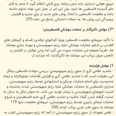
نيروي هوايي اسراييل بايد بدون برنامه ريزي قبلي انتقام گيرد تا منجر به قتل
عام گسترده فلسطيني ها شود، ولي اين امر در عمل نمي تواند تداوم داشته
باشد و مقاومت فلسطين با اتخاذ روش هاي جديد تر براي مبارزه و افزايش
پيچيدگي اين روش ها، به حملات احتمالي پاسخ مي دهد.(29)
*7ـ) عوامل تأثيرگذار بر حملات موشكي فلسطينيان:
با تأكيد نيروهاي مقاومت فلسطين بويژه گردانهاي عزالدين قسام و گروهان هاي
القدس بر تداوم عمليات موشكي عليه رژيم صهيونيستي و بهينه سازي موشك
ها، تقريباً همواره اين عمليات صورت مي گيرد اما برخي عوامل در افزايش و
كاهش ميزان پرتاب اين موشك ها تأثيرگذارند كه عبارتند از:
1) عوامل فزاينده:
- تشديد نظامي گري از سوي رژيم صهيونيستي: بررسي حوادث فلسطين بيانگر
اين حقيقت است كه با تشديد نظامي گري و افزايش اقدامات تجاوزكارانه و ايجاد
محدوديت براي انجام عمليات چريكي و استشهادي توسط رژيم صهيونيستي،
مبارزان فلسطيني به عمليات موشكي عليه رژيم صهيونيستي شدت بخشيده و
امنيت شهرهاي صهيونيستي را بيشتر تهديد مي كنند. به عنوان مثال به دنبال به
اسارت گرفته شدن گيلاد شاليت و تشديد نظامي گري عليه فلسطينيان و شروع
عمليات ابرهاي پاييزي توسط رژيم صهونيستي، نيروهاي مقاومت تنها 119
موشك به سوي نقب غربي پرتاب كردند.(30)
- نقض تعهدات از سوي رژيم صهيونيستي: از آنجا كه رژيم صهيونيستي اغلب به