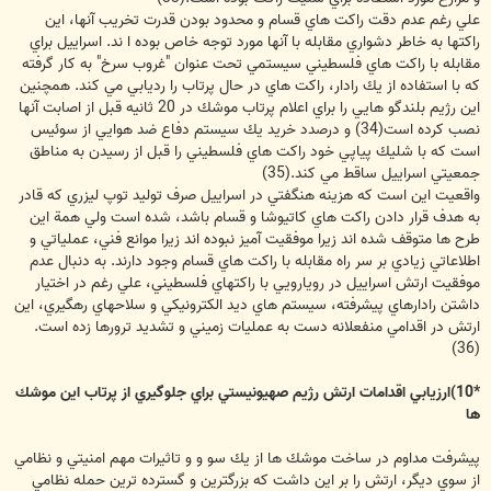
علي رغم عدم دقت راكت هاي قسام و محدود بودن قدرت تخريب آنها، اين
راكتها به خاطر دشواري مقابله با آنها مورد توجه خاص بوده ا ند. اسراييل براي
مقابله با راكت هاي فلسطيني سيستمي تحت عنوان "غروب سرخ" به كار گرفته
كه با استفاده از يك رادار، راكت هاي در حال پرتاب را رديابي مي كند. همچنين
اين رژيم بلندگو هايي را براي اعلام پرتاب موشك در 20 ثانيه قبل از اصابت آنها
نصب كرده است(34) و درصدد خريد يك سيستم دفاع ضد هوايي از سوئيس
است كه با شليك پياپي خود راكت هاي فلسطيني را قبل از رسيدن به مناطق
جمعيتي اسراييل ساقط مي كند.(35)
واقعيت اين است كه هزينه هنگفتي در اسراييل صرف توليد توپ ليزري كه قادر
به هدف قرار دادن راكت هاي كاتيوشا و قسام باشد، شده است ولي همة اين
طرح ها متوقف شده اند زيرا موفقيت آميز نبوده اند زيرا موانع فني، عملياتي و
اطلاعاتي زيادي بر سر راه مقابله با راكت هاي قسام وجود دارند. به دنبال عدم
موفقيت ارتش اسراييل در رويارويي با راكتهاي فلسطيني، علي رغم در اختيار
داشتن رادارهاي پيشرفته، سيستم هاي ديد الكترونيكي و سلاحهاي رهگيري، اين
ارتش در اقدامي منفعلانه دست به عمليات زميني و تشديد ترورها زده است.
(36)
*10)ارزيابي اقدامات ارتش رژيم صهيونيستي براي جلوگيري از پرتاب اين موشك
ها
پيشرفت مداوم در ساخت موشك ها از يك سو و و تاثيرات مهم امنيتي و نظامي
از سوي ديگر، ارتش را بر اين داشت كه بزرگترين و گسترده ترين حمله نظامي