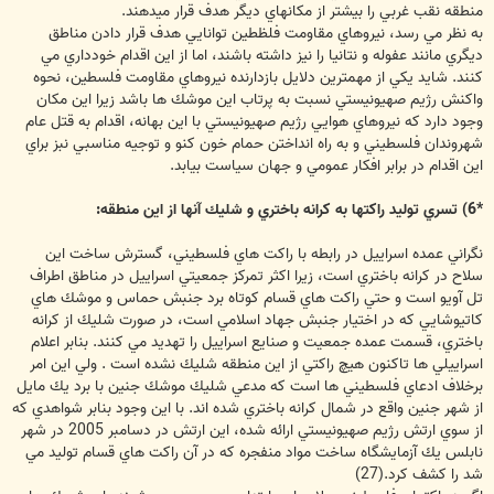
منطقه نقب غربي را بيشتر از مكانهاي ديگر هدف قرار ميدهند.
به نظر مي رسد، نيروهاي مقاومت فلظطين توانايي هدف قرار دادن مناطق
ديگري مانند عفوله و نتانيا را نيز داشته باشند، اما از اين اقدام خودداري مي
كنند. شايد يكي از مهمترين دلايل بازدارنده نيروهاي مقاومت فلسطين، نحوه
واكنش رژيم صهيونيستي نسبت به پرتاب اين موشك ها باشد زيرا اين مكان
وجود دارد كه نيروهاي هوايي رژيم صهيونيستي با اين بهانه، اقدام به قتل عام
شهروندان فلسطيني و به راه انداختن حمام خون كنو و توجيه مناسبي نبز براي
اين اقدام در برابر افكار عمومي و جهان سياست بيابد.
*6) تسري توليد راكتها به كرانه باختري و شليك آنها از اين منطقه:
نگراني عمده اسراييل در رابطه با راكت هاي فلسطيني، گسترش ساخت اين
سلاح در كرانه باختري است، زيرا اكثر تمركز جمعيتي اسراييل در مناطق اطراف
تل آويو است و حتي راكت هاي قسام كوتاه برد جنبش حماس و موشك هاي
كاتيوشايي كه در اختيار جنبش جهاد اسلامي است، در صورت شليك از كرانه
باختري، قسمت عمده جمعيت و صنايع اسراييل را تهديد مي كنند. بنابر اعلام
اسراييلي ها تاكنون هيچ راكتي از اين منطقه شليك نشده است . ولي اين امر
برخلاف ادعاي فلسطيني ها است كه مدعي شليك موشك جنين با برد يك مايل
از شهر جنين واقع در شمال كرانه باختري شده اند. با اين وجود بنابر شواهدي كه
از سوي ارتش رژيم صهيونيستي ارائه شده، اين ارتش در دسامبر 2005 در شهر
نابلس يك آزمايشگاه ساخت مواد منفجره كه در آن راكت هاي قسام توليد مي
شد را كشف كرد.(27)