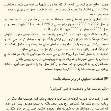
همين سلاح هاي ابتدايي كه در كارگاه ها و زير پلهها ساخته مي شود ، بيشترين
امكانات را در اختيار مقاومت فلسطين قرار داد تا بتواند عمق اين رژيم را مورد
هدف قرار دهد.
بنا به آمار رژيم صهيونيستي تعداد موشك ها هر سال چندين برابر شده است و
از سال 2002 تا 2003 به چهار برابر يعني از 225 فروند به 861 فروند رسيد و در
سال 2006 به بيش از 3000 فروند افزايش يافت.
پرتاب موشك هاي مقاومت ، ارتش صهيونيست ها را به خصوص پس از گزارش
كميته وينوگراد كه كاهش توان اين ارتش را آشكار كرد ، بيشتر تهديد مي كند و
ضعف بيشتر اين رژيم را در مواجهه با جنبش هاي مقاومت و به دنبال شكست
در جنگ اخير لبنان و مقابله با حماس در نوار غزه نمايان مي سازد.
تحقيقات به عمل آمده در آمريكا نشان مي دهد كه ميانگين شليك موشك هاي
حماس به سوي شهرها و شهرك هاي صهيونيستي از زمان بيرون راندن
اشغالگران رو به افزايش نهاده است و از آغاز سال جديد تاكنون ميانگين ماهانه
پرتاب اين موشك ها به 200 فروند رسيده است.
*9) اقدامات اسراييل در برابر شليك راكت:
-تاثير موشك ها بر وضعيت داخلي "اسرائيل"
بعد از اصلاحات صورت گرفته در ساخت و نحوه پرتاب اين موشك ها، ديگر در
پرتاب اين موشك ها اشتباهي رخ نمي دهد بلكه به ندرت موردي پيش مي آمد
كه اصابت اين موشك ها به شهرك هاي يهودي نشين خسارتي بر جاي نگذارد.