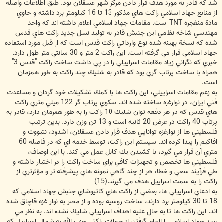
شد كه قادر به مورد هدف قرار دادن مركز شهر عسقلان بود. طبق اطلاعات واصله
از منابع جهاد اسلامي راكت هاي مذكور 13 تا 16 كيلومتر برد داشته و حاوي
مادة منفجره TNT است. مقامات جهاد اسلامي اعلام داشته اند كه واحد
مهندسي شاخه نظامي اين جنبش قادر به توليد نسل جديد راكت هاي قدس
شده كه نسخة بهينه شده نوع وارداتي راكت قدس است كه از قبل مورد استفاده
جهاد اسلامي قرار مي گرفته است. اين راكت 2 متر و 30 سانتي متر طول دارد.
خبري كه نگراني زياد مقامات اسراييلي را در پي داشت ساخت راكت "قدس 3"
همراه با ساخت پرتاب گري بود كه قادر به شليك چند راكت به طور همزمان
است.
به زعم مقامات اسراييلي، اين راكت ها با كمك تشكيلات خود گردان و مساعدت
فني ايران، در نوارغزه ساخته شده اند. سكوي پرتاب گر 122 ميلي متري راكت
هاي قدس كه در هر دفعه توان شليك 10 راكت را به طور همزمان دارد، قادر به
پرتاب 40 راكت در عرض 20 ثانيه است و 13 تن وزن دارد. بدين ترتيب
فلسطيني ها از نوارغزه توانايي هدف قرار دادن عسقلان، اشدود، نتيووت و
افاكيم را پيدا كرده اند. سيستم اين راكت، توسط خدمه اي كه در فاصله 60
متري آن قرار مي گيرد، با كشيدن يك كابل عمل مي كند. با اين اوصاف،
فلسطيني ها تخصص و تجهيزات كافي براي ساخت راكت را در اختيار داشته و
طي فرآيند سعي و خطا، هر از چند گاهي نمونه هاي پيشرفته تر و مؤثرتري از
راكت را به سمت اسراييل هدف مي گيرند.(15)
به ادعاي اسراييلي ها، بعضي از راكت هاي كاتيوشاي جنبش جهاد اسلامي كه
18 تا 30 كيلومتر برد دارند، ساخت روسيه بوده و از مصر به نوار غزه قاچاق شده
اند. اين راكت ها تا به حال عليه اهداف اسراييلي شليك نشده اند. به نظر مي
رسد جهاد اسلامي با الهام گرفتن از حملات راكتي حزب الله به شمال اسراييل كه