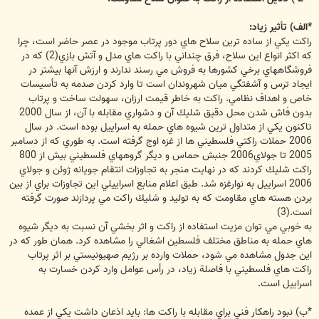
*الف) تأثير زياد:
راكت يكي از ساده ترين سلاح هاي دور پرتاب موجود در عصر حاضر است، چرا
كه اكثر انواع اين سلاح، فرق چنداني با راكت هاي مدل و آتش بازي(2) كه در
فروشگاههاي برخي كشورها به فروش مي رسند ندارند و ارزش آنها بيشتر در
ايجاد ترس و آشفتگي ميان شهروندان است تا وارد كردن صدمه به تأسيسات
خاص و اهداف نظامي. راكت به خاطر قيمت ارزان، سهولت ساخت و پرتاب
بدون فاش شدن محل دقيق شليك آن و دشواري مقابله با آن، از سال 2000
تاكنون يكي از متداول ترين شيوه هاي حمله به اسراييل بوده است. در سال
2006 حملات راكتي فلسطيني ها از غزه اوج گرفته است. به طوري كه از دسامبر
2005 تا جولاي2006 جنبش حماس و ديگر گروههاي فلسطيني بيش از 800
راكت شليك كردند كه در نهايت منجر به تجاوزات انتقام جويانه ژوئن و جولاي
2006 اسراييل به نوارغزه شد. طبق اعلام منابع اسراييلي اين تجاوزات براي از بين
بردن هسته هاي مقاومت كه به توليد و شليك راكت مي پردازند صورت گرفته
است.(3)
به خوبي مي توان مزيت استفاده از راكت و اثر بخشي آن نسبت به ديگر شيوه
هاي حمله به مناطق مختلف فلسطين اشغالي را مشاهده كرد. همان طور كه در
اين جدول مشاهده مي شود، حملات وارده بر رژيم صهيونيستي بر اثر پرتاب
راكت هاي فلسطيني با فاصلة زياد، در رأس عوامل وارد كردن خسارت به
اسراييل است.
*ب) نبود راهكار فني براي مقابله با راكت ها: بايد اذعان داشت يكي از عمده