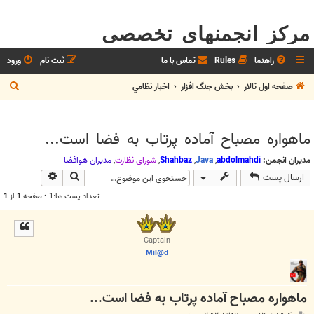
مرکز انجمنهای تخصصی
راهنما
Rules
تماس با ما
ثبت نام
ورود
ج
صفحه اول تالار
بخش جنگ افزار
اخبار نظامي
س
ت
ماهواره مصباح آماده پرتاب به فضا است...
ج
و
مدیران انجمن:
abdolmahdi
,
Java
,
Shahbaz
,
شوراي نظارت
,
مديران هوافضا
جستجو
جستجوی پیش
ارسال پست
تعداد پست ها:1 • صفحه
1
از
1
Captain
Mil@d
ماهواره مصباح آماده پرتاب به فضا است...