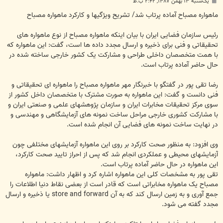
پ
یک‌شنبه ۱۳ بهمن ۱۳۸۷, ۲:۴۲ ب.ظ
س
ت
ماهواره مصباح آماده پرتاب شد/ تشریح ویژگیها و کارکرد ماهواره مصباح
رئیس سازمان فضایی ایران با بیان اینکه ماهواره مصباح از نوع ماهواره های
تحقیقاتی و فنی برای ذخیره و ارسال مجدد داده ها است، گفت: این ماهواره که
با همت متخصصان داخلی طراحی و مشارکت یک کشور خارجی ساخته شده در
حال حاضر آماده پرتاب است.
رضا تقی پور در گفتگو با خبرنگار مهر ماهواره مصباح را ماهواره ای تحقیقاتی و
فنی دانست و گفت: این ماهواره به صورت مشترک با متخصصان داخل کشور از
سوی مرکز تحقیقات مخابرات ایران و سازمان پژوهشهای علمی و صنعتی ایران و
با مشارکت کشوری خارجی مراحل ساخت نمونه های آزمایشگاهی و مهندسی و
در نهایت ساخت نمونه های فضایی آن انجام شده است.
وی افزود: به منظور صحت کارکرد بر روی این ماهواره آزمایشهای مختلفی چون
آزمایشهای محیطی و عملکردی انجام شد که پس از احراز تایید صحت کارکرد،
این ماهواره در حال حاضر آماده پرتاب است.
تقی پور به مشخصات کلی این ماهواره اشاره کرد و اظهار داشت: ماهواره
مصباح یک ماهواره مخابراتی است که قادر است از بعضی نقاط دنیا اطلاعات را
جمع آوری و به زمین ارسال کند که به آن store and forward یا ذخیره و ارسال
مجدد گفته می شود.