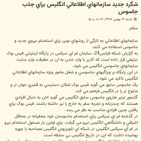
شگرد جديد سازمانهاي اطلاعاتي انگليس براي جذب
جاسوس
پ
شنبه ۱۹ بهمن ۱۳۸۷, ۱۰:۰۹ ب.ظ
س
ت
سلام
سازمانهاي اطلاعاتي به تازگي از روشهاي نوين براي استخدام نيروي جديد و
جاسوس استفاده مي کنند.
به گزارش شبکه فرانس24، سازمان ام اي سيکس در پايگاه اينترنتي فيس بوک
تبليغي قرار داده است که کاربر با وارد شدن به ان در حقيقت وارد سايت
سازمانهاي جاسوسي انگليس مي شود.
در اين پايگاه بر ويژگيهاي جاسوسي و شغل مامور ويژه سازمانهاي اطلاعاتي
انگليس تاکيد مي شود.
يک جاسوس سابق مي گويد فيس بوک امکان دسترسي به قشري جوان تر و
متنوع تر را در انگليس فراهم مي کند.
گلنمور ترنير هاروي جاسوس سابق انگليس مي گويد انان به دنبال افرادي
هستند که چندزبانه و تجربه سفر به خارج را نيز داشته باشند. فيس بوک براي
يافتن چنين افرادي مناسب به نظر مي رسد.
در گذشته ام اي سيکس براي استخدام جاسوسان خود مخفيانه در محافل
اشرافي و دانشگاهي انگليس نيرو مي گرفت. براي اولين بار مسئول استخدام نيرو
در ام آي سيکس انگليس در شبکه اي تلويزيوني انگليس مصاحبه با چهره
پوشيده داشت که اين در تاريخ انگليس بي سابقه است.