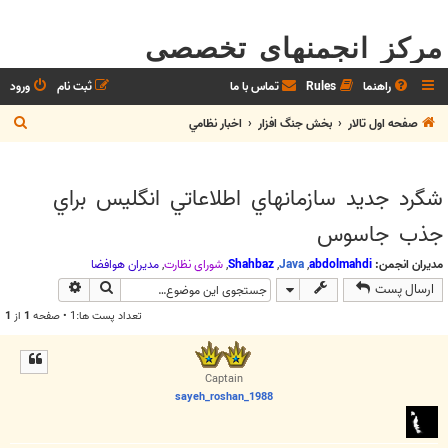
مرکز انجمنهای تخصصی
راهنما
Rules
تماس با ما
ثبت نام
ورود
ج
صفحه اول تالار
بخش جنگ افزار
اخبار نظامي
س
ت
شگرد جديد سازمانهاي اطلاعاتي انگليس براي
ج
جذب جاسوس
و
مدیران انجمن:
abdolmahdi
,
Java
,
Shahbaz
,
شوراي نظارت
,
مديران هوافضا
جستجو
جستجوی پیش
ارسال پست
تعداد پست ها:1 • صفحه
1
از
1
Captain
sayeh_roshan_1988