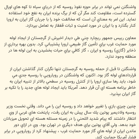
واشنگتن نمي تواند در برابر حوزه نفوذ روسيه كه از درياي سياه تا كوه هاي اورال
گسترده است، مقاومت كند مگر آن كه از برگ برنده ايران به نفع خود استفاده
نمايد. اين امر به معناي آن است كه مخالفت خود را با جريان گاز ايران به اروپا
كنار بگذارد و با ايران در مورد امنيت و ثبات قفقاز به تعامل بپردازد.
معاون رييس جمهور ريچارد چني طي ديدار اخيرش از گرجستان از ايجاد لوله
مورد حمايت غرب براي تأمين گاز طبيعي اروپا پشتيباني كرد. بدون بهره برداري از
ذخاير (گازي) روسيه و ايران ، گاز كافي براي حيات بخشيدن به اين لوله ها در
منطقه وجود ندارد.
واشنگتن تا قبل از حمله روسيه به گرجستان تنها نگران كنار گذاشتن ايران از
قراردادهاي لوله گاز بود. اكنون كه واشنگتن در رويارويي با روسيه جدي مي
شود، بايد رها سازي اروپا را از كنترل روسيه در سطحي بالاتر از تنبيه ايران به
خاطر برنامه هسته اي آن قرار دهد. آمريكا بايد ايجاد لوله هاي جديد را با تكيه بر
گاز ايران بپذيرد.
چنين چيزي بازي را تغيير خواهد داد و روسيه اين را مي داند. وقتي نخست وزير
روسيه ولاديمير پوتين يك سال پيش به ايران رفت، پايتخت هاي غربي از وي
انتظار داشتند كه پيام شديد اللحني را در زمينه مسئله هسته اي تحويل ميزبانان
خود بدهد. ولي آقاي پوتين براي هدف ديگري در تهران بود. وي در ازاي دور
ماندن ايران از لوله هاي گاز مورد حمايت غرب ، پيشنهاد كرد از رويارويي در برابر
فشار آمريكا حمايت كند.