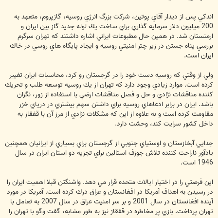
اندكي پس از ديدار آقاي پوتين، شركت بزرگ انرژي روسيه، گازپروم، متعهد به
200 ميليون دلار سرمايه گذاري براي ساخت يك لوله جديد گاز بين ايران و
ارمنستان شد. در همين حال مطبوعات ايراني اشاره داشتند كه تهران سرگرم
بررسي پناه جستن در زير چتر امنيتي روسيه و ايجاد پايگاه هاي روسي در خاك
ايران است.
ولي از وقتي كه روسيه دست خود را در گرجستان رو كرد، محاسبات ايران تغيير
كرده است. موارد زيادي وجود دارد كه تهران از يك روسيه توسعه طلب و تحريك
كننده مناقشات نژادي و حل و فصل مناقشات ارضي با استفاده از زور، نگران
باشد. ايران در برابر ادعاهاي روسيه براي داشتن سهم بيشتري در درياي خزر
مقاومت كرده است و به علاوه از اين كه مشكلات نژادي از مرز آن با قفقاز به
داخل كشور سرايت كند، وحشت دارد.
جدايي آبخازستان و اوستياي جنوبي از گرجستان براي بسياري از ايرانيان همچنين
يادآور ناراحت كننده تلاش جوزف استالين براي تجزيه دو استان ايران در سال
1946 است.
اين فرصتي را در اختيار ايالات متحده قرار مي دهد. واشنگتن قبلا اهميت ايران را
در رسيدن به اهداف آمريكا در افغانستان و عراق درك كرده است. آمريكا در مورد
آينده افغانستان در سال 2001 و بر سر امنيت عراق در سال 2007 به تعامل با
تهران پرداخت. بازي پر مخاطره در قفقاز نيز به طور مشابه، گفت وگو با تهران را