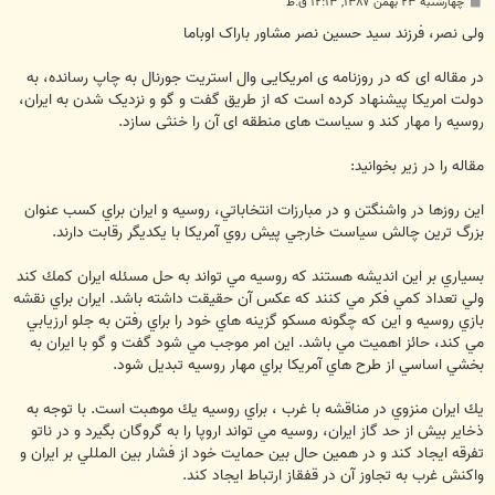
پ
چهارشنبه ۲۳ بهمن ۱۳۸۷, ۱۲:۱۳ ق.ظ
س
ت
ولی نصر، فرزند سید حسین نصر مشاور باراک اوباما
در مقاله ای که در روزنامه ی امریکایی وال استریت جورنال به چاپ رسانده، به
دولت امریکا پیشنهاد کرده است که از طریق گفت و گو و نزدیک شدن به ایران،
روسیه را مهار کند و سیاست های منطقه ای آن را خنثی سازد.
مقاله را در زیر بخوانید:
اين روزها در واشنگتن و در مبارزات انتخاباتي، روسيه و ايران براي كسب عنوان
بزرگ ترين چالش سياست خارجي پيش روي آمريكا با يكديگر رقابت دارند.
بسياري بر اين انديشه هستند كه روسيه مي تواند به حل مسئله ايران كمك كند
ولي تعداد كمي فكر مي كنند كه عكس آن حقيقت داشته باشد. ايران براي نقشه
بازي روسيه و اين كه چگونه مسكو گزينه هاي خود را براي رفتن به جلو ارزيابي
مي كند، حائز اهميت مي باشد. اين امر موجب مي شود گفت و گو با ايران به
بخشي اساسي از طرح هاي آمريكا براي مهار روسيه تبديل شود.
يك ايران منزوي در مناقشه با غرب ، براي روسيه يك موهبت است. با توجه به
ذخاير بيش از حد گاز ايران، روسيه مي تواند اروپا را به گروگان بگيرد و در ناتو
تفرقه ايجاد كند و در همين حال بين حمايت خود از فشار بين المللي بر ايران و
واكنش غرب به تجاوز آن در قفقاز ارتباط ايجاد كند.