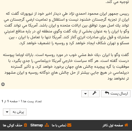
توجيه مي كند.
رييس جمهور ايران محمود احمدي نژاد طي ديدار اخير خود از نيويورك گفت كه
ايران از تجزيه گرجستان خشنود نيست و استقلال و تماميت ارضي گرجستان مي
تواند يك اصل مورد توافق بين ايالات متحده و ايران باشد. آمريكا مي تواند گفت
وگو با ايران را به عنوان بخشي از يك گفت وگوي منطقه اي در باره منافع امنيتي
مشترك و قول براي صادرات انرژي آغاز كند. آمريكا تنها با تعامل با ايران ، بين
مسكو و تهران شكاف ايجاد خواهد كرد و روسيه را تضعيف خواهد كرد.
گفت وگو با ايران ،يك خط مشي خوب در مورد روسيه است. باراك اوباما پيوسته
درست گفته است. هر گاه سياست خارجي آمريكا ديپلماسي را جدي بگيرد، با
موفقيت با گره پيچيده چالش هاي جهان برخورد خواهد كرد. و تأثير گسترده
ديپلماسي در هيچ جايي بيشتر از حل چالش هاي دوگانه روسيه و ايران مشهود
تر نخواهد بود
ب
ا
ارسال پست
ل
ا
تعداد پست ها:1 • صفحه
1
از
1
پرش به
صفحه اول تالار
تماس با ما
Sitemap
حذف کوکی ها