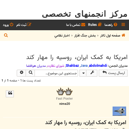
مرکز انجمنهای تخصصی
راهنما
Rules
تماس با ما
ثبت نام
ورود
ج
صفحه اول تالار
بخش جنگ افزار
اخبار نظامي
س
ت
امریکا به کمک ایران، روسیه را مهار کند
ج
و
مدیران انجمن:
abdolmahdi
,
Java
,
Shahbaz
,
شوراي نظارت
,
مديران هوافضا
جستجو
جستجوی پیش
ارسال پست
تعداد پست ها:1 • صفحه
1
از
1
Fast Poster
nima20
امریکا به کمک ایران، روسیه را مهار کند