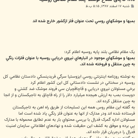
پ
شنبه ۱۷ اسفند ۱۳۸۷, ۵:۱۵ ب.ظ
س
ت
بمبها و موشکهاي روسي تحت عنوان فلز ازکشور خارج شده اند
يک مقام نظامي بلند پايه روسيه اعلام کرد:
بمبها و موشکهاي موجود در انبارهاي نيروي دريايي روسيه با عنوان فلزات رنگي
به چين منتقل و فروخته شده اند.
به نوشته روزنامه اينترنتي روسي ايزوستيا سرگي فريدينسکي دادستان نظامي کل
روسيه در سخناني در نشست دادستاني کل اين کشور اعلام کرد
برخي مسئولان نيروي دريايي و قاچاقچيان سي فروند موشک ضد کشتي و
دويست بمب به ارزش هيجده ميليارد دلار را از راه قاچاق به تاجيکستان و از انجا
به چين منتقل کرده اند.
به گفته اين مقام روس همه اين تسليحات از طريق راه اهن به تاجيکستان
فرستاده شده اند ودر مدارک از انها به عنوان فلز رنگي ياد شده است اما
مسئولان اداره گمرک فدرال با بررسي محتواي بار به عدم تطابق محموله با مدارک
پي برده و موفق به کشف اين حقيقت شده و نهادهاي اطلاعاتي سازمان امنيت
فدرال را درجريان قرار داده اند.