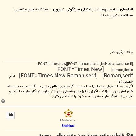
انبارهاي عظيم مهمات در ابتداي سرنگوني شوروي ، عمدتا به طور مناسبي
محافظت نمي شدند
.
واحد مرکزي خبر
[FONT=tahoma,arial,helvetica,sans-serif][FONT=times new
[FONT=Times New
roman,times]
Roman,serif] [FONT=Times New Roman,serif]
امام
خمینی (ره ) :
اگر بند بند استخوان هایمان را جدا سازند ، اگر سرمان را بالای دار برند ، اگر زنده زنده در شعله
های آتش مان بسوزانند ، اگر زن و فرزندان و هستی مان را در جلوی دیدگان مان به اسارت و
غارت برند ، هرگز امان نامه ی کفر و شرک را امضا نمی کنیم .
ب
ا
ل
ا
Moderator
Shahbaz
Re: قاچاق سلاح توسط چند مقام نظامی روسیه