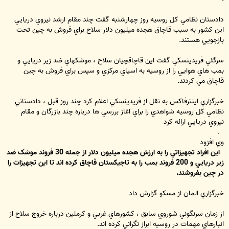
دادستان نظامي کل روسيه روز چهارشنبه گفت چند مقام ارشد نيروي دريايي
اين کشور به سبب قاچاق هجده ميليون دلار سلاح براي فروش به چين تحت
بازجويي هستند.
سرگئي فريدينسکي گفت اين قاچاقچيان سلاح ، موشکهاي ضد زير دريايي و
بمب هاي هوايي را از روسيه به اسياي مرکزي و سپس براي فروش به چين
قاچاق مي کردند.
خبرگزاري اينترفاکس به نقل از فريدينسکي اعلام کرد چند روز قبل ، دادستاني
نظامي کل روسيه شواهدي را براي اغاز بررسي ها درباره چند بازرگان و مقام
نيروي دريايي ارائه کرد
.
وي افزود
اين افراد تجهيزاتي را به ارزش هجده ميليون دلار از جمله 30 فروند موشک ضد
زير دريايي و 200 فروند بمب را به تاجيکستان قاچاق کرده اند تا اين تجهيزات را
در چين بفروشند.
خبرگزاري المان از مسکو گزارش داد
از زمان سرنگوني شوروي سابق ، کشورهاي غربي و کرملين درباره خروج سلاح از
انبارهاي مهمات در روسيه ابراز نگراني کرده اند.