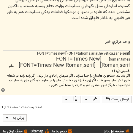
به گفته وي در حال حاضر گروههاي عملياتي و تحقيقاتي در حال بازرسي
گسترده انبارهاي محل نگهداري تسليحات وزارت دفاع روسيه هستند و تاکنون
مشخص شده که علاوه بر بمبها و موشکها قطعات يدکي تسليحات هم به طور
غير قانوني به خاطر قاچاق شده است.
واحد مرکزي خبر
[FONT=tahoma,arial,helvetica,sans-serif][FONT=times new
[FONT=Times New
roman,times]
Roman,serif] [FONT=Times New Roman,serif]
امام
خمینی (ره ) :
اگر بند بند استخوان هایمان را جدا سازند ، اگر سرمان را بالای دار برند ، اگر زنده زنده در شعله
های آتش مان بسوزانند ، اگر زن و فرزندان و هستی مان را در جلوی دیدگان مان به اسارت و
غارت برند ، هرگز امان نامه ی کفر و شرک را امضا نمی کنیم .
ب
ا
ارسال پست
ل
ا
تعداد پست ها:2 • صفحه
1
از
1
پرش به
صفحه اول تالار
تماس با ما
Sitemap
حذف کوکی ها