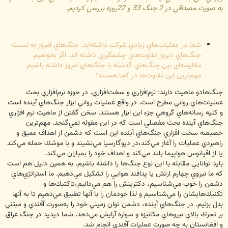
به صورت مصداقي در 2 جنگ 33 و 22روزه بررسي كرديم.
شما در عمليات‌هاي زيادي شركت داشته‌ايد. جنگ‌هاي امروز به نسبت
جنگ‌هاي ديروز تفاوت‌هاي چشمگيري داشته اند. اگر بخواهيم
مقايسه‌اي بين جنگ‌هاي گذشته با جنگ‌هاي امروز داشته باشيم
مهم‌ترين اين تفاوت‌ها در كجا هستند؟
جنگ‌هادو ماهيت دارند: نرم‌افزاري و سخت‌افزاري. در حوزه نرم‌افزاري بحث
عمليات‌هاي رواني مطرح است. در واقع عمليات رواني ابزار جنگ‌هاي آينده است
و كليه رسانه‌هاي گروهي جزء اين ابزار هستند. سخن گفتن از ماهيت نرم افزاري
جنگ‌هاي آينده بحث مفصلي است كه در اين مقوله نمي‌گنجد. مهم‌ترين
خصيصه سخت افزاري جنگ‌هاي آينده اين است كه دشمن از اهداف عميق و
راهبردي عمليات را آغاز مي‌كند،در ديوگارسيا مي‌نشيند و با موشك حمله مي‌كند
يا از اقيانوس هواپيما بلند مي‌كند و اهداف خود را بمباران مي‌كند.
بايد توانايي مقابله با اين نوع جنگ‌ها را داشته باشيم. به همين دليل هم است
كه ما نيروي چهارم ارتش يا پدافند هوايي را تشكيل مي‌دهيم. ما استراتژي‌هاي
دشمن را خوب مي‌شناسيم، دكترينش را هم مي‌دانيم،تاكتيك‌ها و
تكنيك‌هايشان را مي‌شناسيم و لذا خودمان را با آنها تطبيق مي‌دهيم تا به آنها
بدل بزنيم. در جنگ‌هاي آينده، دشمن توان زميني خود را به‌صورت آفندي و مبتني
بر تحرك بالاي نيروهاي مكانيزه و سواره آرايش مي‌دهد. شما ديديد در جنگ عراق
و افغانستان به چه صورت عمليات آفندي انجام شد.