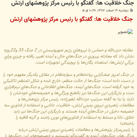
جنگ خلاقیت ها: گفتگو با رئیس مرکز پژوهشهای ارتش
پ
دوشنبه ۱۹ اسفند ۱۳۸۷, ۱۰:۲۸ ق.ظ
س
جنگ خلاقیت ها: گفتگو با رئیس مرکز پژوهشهای ارتش
ت
مقابله حزب‌الله و حماس با نيروهاي رژيم صهيونيستي در 2 جنگ 33 و22روزه‌
نشان داد كه معادله پيروزي در جنگ‌هاي حال و آينده تغيير يافته و چيزي وراي
بزرگي ارتش‌ها،‌ استعداد يگان‌ها يا پيچيدگي تجهيزات است.
در جنگ امروز صف‌آرايي پياده‌نظام و سواره‌نظام در مقابل يكديگر مفهوم خود را
از دست داده است؛ جنگ‌ها از حالت منظم، خارج شده و شكل نامنظم تاكتيكي
به خود گرفته است. جنگ‌هاي آينده، جنگ‌هاي اطلاعاتي و جنگ‌هاي نرم‌افزاري
است و بازيگران اين جنگ‌ها نيز بالطبع ويژگي‌ها و خصيصه‌هاي خودشان را
دارند يا بنا به گفته سرتيپ عزت‌الله غفورزاده، رئيس مركز پژوهش‌ها و
مطالعات راهبردي نيروي زميني ارتش، ‌خلاقيت، دانايي و استفاده از فناوري سه
خصيصه دخيل در جنگ‌هاي آينده هستند و بازيگران اين جنگ‌ها نيز بايد
خلاق، دانا و مسلط به استفاده از فناوري‌هاي نوين باشند و گرنه قافيه را
باخته‌اند!
با رئيس‌مركز پژوهش‌ها و مطالعات راهبردي نيروي زميني‌ ارتش درباره
ويژگي‌هاي جنگ‌هاي آينده به گفت‌وگو نشستيم و خصيصه‌هاي اين جنگ‌ها را