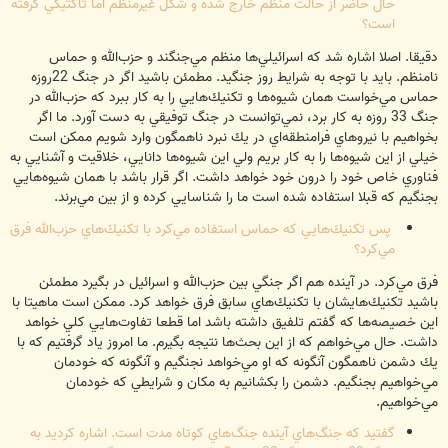
حال حاضر از حالت منظم خارج شده و شكل غيرمنظم اما تاكتيكي گرفته
است؟
دقيقا. اصلا اشاره شد كه اسرائيلي‌ها منظم مي‌جنگند و حزب‌الله و حماس
نامنظم. بايد با توجه به شرايط روز جنگيد. مطمئن باشيد اگر در جنگ 22روزه
حماس مي‌خواست همان شيوه‌ها و تكنيك‌هايي را به كار ببرد كه حزب‌الله در
جنگ 33 روزه به كار برد، نمي‌توانست در جنگ توفيقي به دست آورد. ما اگر
بخواهيم با نيروهاي فرامنطقه‌اي در يك نبرد ناهمگون وارد شويم ممكن است
خيلي از اين شيوه‌ها را به كار بريم ولي اين شيوه‌ها دانايي، خلاقيت و آشنايي به
فناوري خاص خود را درون خود خواهد داشت. اگر قرار باشد با همان شيوه‌هايي
بجنگيم كه قبلا استفاده شده است ما را شناسايي كرده و از بين مي‌برند.
‌ پس تكنيك‌هايي كه حماس استفاده مي‌كرد با تكنيك‌هاي حزب‌الله فرق
مي‌كرد؟
فرق مي‌كرد. در آينده هم اگر جنگي بين حزب‌الله و اسرائيل در بگيرد مطمئن
باشيد تكنيك‌هايشان با تكنيك‌هاي سابق فرق خواهد كرد. ممكن است ماهيتا با
اين خصيصه‌ها كه گفتم تلفيق داشته باشد اما قطعا تفاوت‌هايي كلي خواهد
داشت. حال مي‌خواهم كه از اين بحث‌ها نتيجه بگيرم. ما امروز ياد گرفتيم كه با
يك دشمن ناهمگون آنگونه كه او مي‌خواهد نجنگيم و آنگونه كه خودمان
مي‌خواهيم بجنگيم. دشمن را بكشانيم به مكان و شرايطي كه خودمان
مي‌خواهيم.
گفتيد كه جنگ‌هاي آينده جنگ‌هاي كوتاه مدت است. اشاره كرديد به