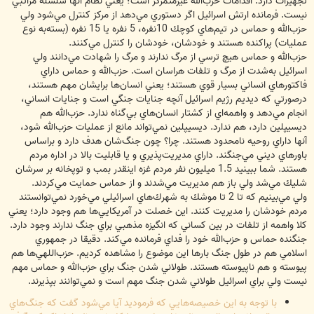
تجهيزات دارد. اقدامات حزب‌الله غيرمتمركز است؛ يعني نظام آنها سلسله مراتبي
نيست. فرمانده ارتش اسرائيل اگر دستوري مي‌دهد از مركز كنترل مي‌شود ولي
حزب‌الله و حماس در تيم‌هاي كوچك 10نفره، 5 نفره يا 15 نفره (بسته‌به نوع
عمليات) پراكنده هستند و خودشان، خودشان را كنترل مي‌كنند.
حزب‌الله و حماس هيچ ترسي از مرگ ندارند و مرگ را شهادت مي‌دانند ولي
اسرائيل به‌شدت از مرگ و تلفات هراسان است. حزب‌الله و حماس داراي
فاكتورهاي انساني بسيار قوي هستند؛ يعني انسان‌ها برايشان مهم هستند،
درصورتي كه ديديم رژيم اسرائيل آنچه جنايات جنگي است و جنايات انساني،
انجام مي‌دهد و واهمه‌اي از كشتار انسان‌هاي بي‌گناه ندارد. حزب‌الله هم
ديسيپلين دارد، هم ندارد. ديسيپلين نمي‌تواند مانع از عمليات حزب‌الله شود،
آنها داراي روحيه نامحدود هستند. چرا؟ چون جنگ‌شان هدف دارد و براساس
باورهاي ديني مي‌جنگند. داراي مديريت‌پذيري و يا قابليت بالا در اداره مردم
هستند. شما ببينيد 1.5 ميليون نفر مردم غزه اينقدر بمب و توپخانه بر سرشان
شليك مي‌شد ولي باز هم مديريت مي‌شدند و از حماس حمايت مي‌كردند.
ولي مي‌‌بينيم كه تا 2 تا موشك به شهرك‌هاي اسرائيلي مي‌خورد نمي‌توانستند
مردم خودشان را مديريت كنند. اين خصلت در آمريكايي‌ها هم وجود دارد؛ يعني
كلا واهمه از تلفات در بين كساني كه انگيزه مذهبي براي جنگ ندارند وجود دارد.
جنگنده حماس و حزب‌الله خود را فداي فرمانده مي‌كند. دقيقا در جمهوري
اسلامي ‌هم در طول جنگ بارها اين موضوع را مشاهده كرديم. حزب‌اللهي‌ها هم
پيوسته و هم ناپيوسته هستند. طولاني شدن جنگ براي حزب‌الله و حماس مهم
نيست ولي براي اسرائيل طولاني شدن جنگ مهم است و نمي‌توانند بپذيرند.
‌با توجه به اين خصيصه‌هايي كه فرموديد آيا مي‌شود گفت كه جنگ‌هاي