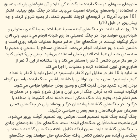
مانورهاي جبهه‌اي در جنگ آينده جايگاه اندكي دارد و آن نفوذهاي باريك و عميق
با استفاده از واحدهاي پرتحرك اهميت مي‌يابد. مثلا در جنگ عراق ببينيد، لشكر
101 هوابرد آمريكا در گروه‌هاي كوچك تقسيم شدند، از بصره شروع كردند و چه
پيش‌روي در طول 10يا
15 روز انجام دادند. در جنگ‌هاي آينده محيط عمليات؛ محيط آفندي، متوالي و
شبانه‌روزي خواهد بود. در جنگ تحميلي ما رزم شبانه انجام مي‌داديم. ولي الان
ديگر اينگونه نيست. در جنگ‌هاي حال حاضر محيط عمليات شبانه روزي است و
دشمن شب و روز عمليات انجام مي‌دهد. آفندهاي مسطح يا سطحي و حجيم يا
سه بعدي به جاي عمليات آفندي خطي استفاده مي‌شود. يعني چي؟ فرض كنيد
در هر متر مربع دشمن 3 نفر را مستقر مي‌كند و با استفاده از اين 3 نفر از
فناوري‌هاي نوين استفاده كرده و عمليات را اجرا مي‌كند.
ما نبايد با 10 نفر در مقابل اين 3 نفر بايستيم؛ در اصل بايد با 3 نفر يا تعداد
كمتر بايستيم؛ يعني بايد اين توانايي را داشته باشيم. جنگ آينده براساس كوتاه
بودن زمان، شديد بودن قدرت آتش و وسيع بودن جغرافيا طراحي مي‌شود.
اينگونه نيست كه به فرض جنگ از مرز ايران و عراق شروع شود و در همان‌جا
هم تمام شود. وقوع يك جنگ ممكن است دامنه تمام كشورها يا منطقه را
درگيرد. در جنگ‌هاي گذشته فرماندهان درگير بوده‌اند ولي در جنگ‌هاي فعلي
همزمان هم فرماندهان و هم رهبران سياسي درگيرند.
جنگ آينده جنگ غلبه تصميم است. هركس زود تصميم گرفت پيروز مي‌شود.
اين ماهيت سخت‌افزاري جنگ‌هاي آينده است. جنگ‌هاي حال تفاوت‌هاي زيادي
با جنگ‌هاي گذشته دارند. ضمن اينكه تكامل يافته جنگ‌هاي گذشته هستند و
جنگ‌هاي آينده هم بالطبع تكامل يافته جنگ‌هاي حال خواهند بود. جنگ‌هاي