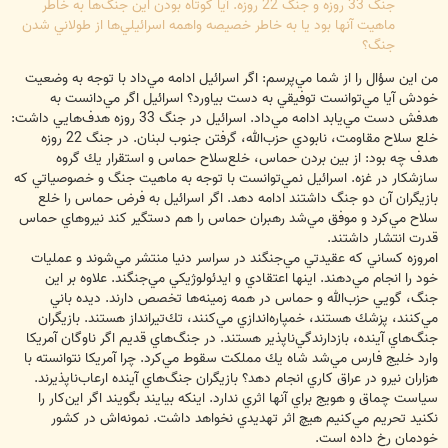
جنگ 33 روزه و جنگ 22 روزه. آيا كوتاه بودن اين جنگ‌ها به خاطر
ماهيت آنها بود يا به خاطر خصيصه واهمه اسرائيلي‌ها از طولاني شدن
جنگ؟
من اين سؤال را از شما مي‌پرسم: اگر اسرائيل ادامه مي‌داد با توجه به وضعيت
خودش آيا مي‌توانست توفيقي به دست بياورد؟ اسرائيل اگر مي‌دانست به
هدفش دست مي‌يابد ادامه مي‌داد. اسرائيل در جنگ 33 روزه هدف‌هايي داشت:
خلع سلاح مقاومت، نابودي حزب‌الله، گرفتن جنوب لبنان. در جنگ 22 روزه
هدف چه بود: از بين بردن حماس، خلع‌سلاح حماس و استقرار يك گروه
سازشكار در غزه. اسرائيل نمي‌توانست با توجه به ماهيت جنگ و خصوصياتي كه
بازيگران آن دو جنگ داشتند ادامه دهد. اگر اسرائيل به فرض حماس را خلع
سلاح مي‌كرد و موفق مي‌شد رهبران حماس را هم دستگير كند نيروهاي حماس
قدرت انتشار داشتند.
امروزه كساني كه عقيدتي مي‌جنگند در سراسر دنيا منتشر مي‌شوند و عمليات
خود را انجام مي‌دهند. اينها اعتقادي و ايدئولوژيكي مي‌جنگند. علاوه بر اين
جنگ، گويي حزب‌الله و حماس در همه زمينه‌ها تخصص دارند. ديده باني
مي‌كنند، پزشك هستند، خمپاره‌اندازي مي‌كنند، تك‌تيرانداز هستند. بازيگران
جنگ‌هاي آينده، بازدارندگي‌ناپذير هستند. در جنگ‌هاي قديم اگر ناوگان آمريكا
وارد خليج فارس مي‌شد شاه يك مملكت سقوط مي‌كرد. چرا آمريكا نتوانسته با
هزاران نيرو در عراق كاري انجام دهد؟‌ بازيگران جنگ‌هاي آينده ارعاب‌ناپذيرند.
سياست چماق و هويج براي آنها اثري ندارد. اينكه بيايند بگويند اگر اين‌كار را
نكنيد تحريم مي‌كنيم هيچ اثر تهديدي نخواهد داشت. نمونه‌اش در كشور
خودمان رخ داده است.