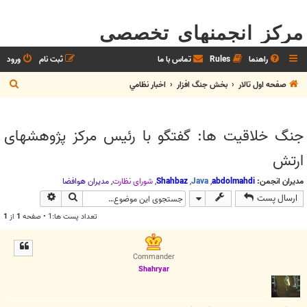
مرکز انجمنهای تخصصی
راهنما
Rules
تماس با ما
ثبت نام
ورود
ج
صفحه اول تالار
بخش جنگ افزار
اخبار نظامي
س
ت
جنگ خلاقیت ها: گفتگو با رئیس مرکز پژوهشهای
ج
ارتش
و
مدیران انجمن:
abdolmahdi
,
Java
,
Shahbaz
,
شوراي نظارت
,
مديران هوافضا
جستجو
جستجوی پیش
ارسال پست
تعداد پست ها:1 • صفحه
1
از
1
Commander
Shahryar