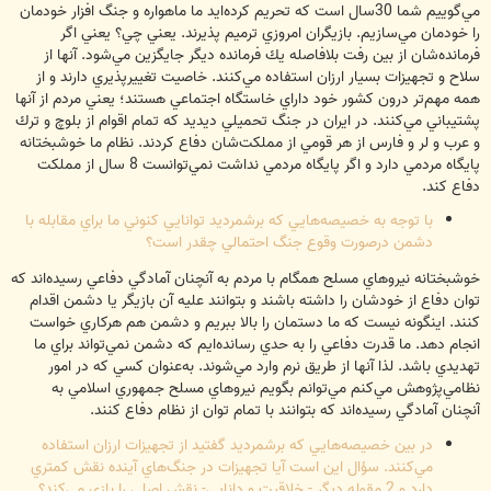
مي‌گوييم شما 30سال است كه تحريم كرده‌ايد ما ماهواره و جنگ افزار خودمان
را خودمان مي‌سازيم. بازيگران امروزي ترميم پذيرند. يعني چي؟ يعني اگر
فرمانده‌شان از بين رفت بلافاصله يك فرمانده ديگر جايگزين مي‌شود. آنها از
سلاح و تجهيزات بسيار ارزان استفاده مي‌كنند. خاصيت تغيير‌پذيري دارند و از
همه مهم‌تر درون كشور خود داراي خاستگاه اجتماعي هستند؛ يعني مردم از آنها
پشتيباني مي‌كنند. در ايران در جنگ تحميلي ديديد كه تمام اقوام از بلوچ و ترك
و عرب و لر و فارس از هر قومي از مملكت‌شان دفاع كردند. نظام ما خوشبختانه
پايگاه مردمي‌ دارد و اگر پايگاه مردمي ‌نداشت نمي‌توانست 8 سال از مملكت
دفاع كند.
‌با توجه به خصيصه‌هايي كه برشمرديد توانايي كنوني ما براي مقابله با
دشمن درصورت وقوع جنگ احتمالي چقدر است؟
خوشبختانه نيروهاي مسلح همگام با مردم به آنچنان آمادگي دفاعي رسيده‌اند كه
توان دفاع از خودشان را داشته باشند و بتوانند عليه آن بازيگر يا دشمن اقدام
كنند. اينگونه نيست كه ما دستمان را بالا ببريم و دشمن هم هركاري خواست
انجام دهد. ما قدرت دفاعي را به حدي رسانده‌ايم كه دشمن نمي‌تواند براي ما
تهديدي باشد. لذا آنها از طريق نرم وارد مي‌شوند. به‌عنوان كسي كه در امور
نظامي‌پژوهش مي‌كنم مي‌توانم بگويم نيروهاي مسلح جمهوري اسلامي‌ به
آنچنان آمادگي رسيده‌اند كه بتوانند با تمام توان از نظام دفاع كنند.
در بين خصيصه‌هايي كه برشمرديد گفتيد از تجهيزات ارزان استفاده
مي‌كنند. سؤال اين است آيا تجهيزات در جنگ‌هاي آينده نقش كمتري
دارد و 2 مقوله ديگر - خلاقيت و دانايي- نقش اصلي را بازي مي‌كند؟