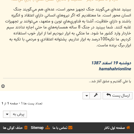
ببينيد عده‌اي مي‌گويند جنگ تجهيز محور است، عده‌اي هم مي‌گويند جنگ
انسان محور است. ما معتقديم كه اگر نيروهاي انساني داراي اعتقاد و انگيزه
باشند و داراي خلاقيت، آشنا به فناوري‌هاي نوين و متعهد، مي‌توانند بر تجهيزات
غلبه كنند. شما ببينيد در جنگ 8 ساله همسايه‌هاي ما حتي اجازه ندادند سيم
خاردار وارد كشور ما شود. ما متكي به ابزار نبوديم اما از ابزار خوب استفاده
كرديم. ما تكيه100درصد به ابزار نداريم. پشتوانه اعتقادي و مردمي ‌با تكيه به
ابزار،برگ برنده ماست.
دوشنبه 19 اسفند 1387
hamshahrionline
يا علي گفتيم و عشق آغاز شد..
ب
ا
ارسال پست
ل
ا
تعداد پست ها:1 • صفحه
1
از
1
پرش به
صفحه اول تالار
تماس با ما
Sitemap
حذف کوکی ها