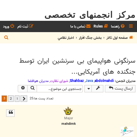
مرکز انجمنهای تخصصی
راهنما
Rules
تماس با ما
ثبت نام
ورود
ج
صفحه اول تالار
بخش جنگ افزار
اخبار نظامي
س
ت
سرنگونی هواپیمای بی سرنشین ایران توسط
ج
جنگنده های آمریکایی...
و
مدیران انجمن:
abdolmahdi
,
Java
,
Shahbaz
,
شوراي نظارت
,
مديران هوافضا
جستجو
جستجوی پیش
ارسال پست
3
تعداد پست ها:25
2
1
قبلی
Major
mahdimk