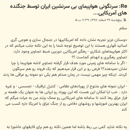
Re: سرنگونی هواپیمای بی سرنشین ایران توسط جنگنده
های آمریکایی...
پ
پنج‌شنبه ۲۹ اسفند ۱۳۸۷, ۷:۳۹ ب.ظ
س
ت
سلام
دوستان عزیز تجربه نشان داده که امریکاییها در جنجال سازی و هوچی گری
اساتید قهاری هستند با این توضیح توجه شما را به این نکته جلب میکنم که در
اکثر هواپیماهای شکاری - رهگیر امریکایی دوربین ضبط تصاویر وجود دارد.
تصاویر رهگیری و انهدام کجاست ؟؟
- اگر با سامانه های زمینی مورد هدف قرار گرفته تصاویر لاشه هواپیما را چرا
نشان نمیدهند؟؟ فرض رو بر این قرار میدهیم که یک فروند رو هم سرنگون
کردند. اینکه چیز مهمی نیست در زمان صدام هم یکی دو نمونه رو عراقی ها زدند
.
- ایران نمونه های متنوع از پهپادهای نظامی - کنترل ترافیک - تجسسی - و غیره
دارد . خب ایا امکان این هست که این پهپاد رو ایرانی ها به عنوان یک طعمه بر
فراز عراق رها کنند تا سامانه های امریکایی رو محک بزنند من به جرات میگم که
ایران بهترین اموزشها و روشهای دفاعی رو از جنگ عراق با امریکا داره کسب می
کند
یه نکته شاید کمی بی ربط باشه اما همین نکته رو هم برای قایقهای عاشورا به