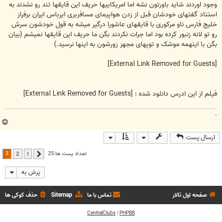
وجود اوردند شاید باورتون نشه اما امریکاییها حریف این قایقها تند رو نشدند به
استناد گفتهای خودشان قبل از زدن هواپیمای مسافربری ایرباس ایران برفراز
خلیج فارس ناو مرکوری با قایقهای عاشورا درگیر میشه به قول خودشون سرش
رو تو لانه زنبور کرده بود اما جرات نکردند بگن ما حریف این قایقها نمیشم (بیان
بگن با اینهمه موشک و توپهای مجهز زورشون به اینها نرسید.)
[External Link Removed for Guests]
فیلم از این ادرس دانلود شده :
[External Link Removed for Guests]
.
ب
ا
ارسال پست
ل
ا
3
تعداد پست ها:25
2
1
قبلی
پرش به
صفحه اول تالار
تماس با ما
Sitemap
حذف کوکی ها
CentralClubs
|
PHPBB