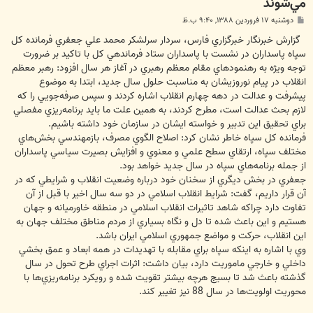
مي‌شوند
پ
دوشنبه ۱۷ فروردین ۱۳۸۸, ۹:۴۰ ب.ظ
س
ت
گزارش خبرنگار خبرگزاري فارس، سردار سرلشكر محمد علي جعفري فرمانده كل
سپاه پاسداران در نشست با پاسداران ستاد فرماندهي كل با تاكيد بر ضرورت
توجه ويژه به رهنمودهاي مقام معظم رهبري در آغاز هر سال افزود: رهبر معظم
انقلاب در پيام نوروزيشان به مناسبت حلول سال جديد، ابتدا به موضوع
پيشرفت و عدالت در دهه چهارم انقلاب اشاره كردند و سپس صرفه‌جويي را كه
لازم بحث عدالت است، مطرح كردند، به همين علت ما بايد برنامه‌ريزي مفصلي
براي تحقيق اين تدبير و خواسته ايشان در سازمان خود داشته باشيم.
فرمانده كل سپاه خاطر نشان كرد: اصلاح الگوي مصرف، بازمهندسي بخش‌هاي
مختلف سپاه، ارتقاي سطح علمي و معنوي و افزايش بصيرت سياسي پاسداران
از جمله برنامه‌هاي سپاه در سال جديد خواهد بود.
جعفري در بخش ديگري از سخنان خود درباره وضعيت انقلاب و شرايطي كه در
آن قرار داريم، گفت: شرايط انقلاب اسلامي در دو سه سال اخير با قبل از آن
تفاوت دارد چراكه شاهد تاثيرات انقلاب اسلامي در منطقه خاورميانه و جهان
هستيم و اين باعث شده تا دل و نگاه بسياري از مردم مناطق مختلف جهان به
اين انقلاب، حركت و مواضع جمهوري اسلامي ايران باشد.
وي با اشاره به اينكه سپاه براي مقابله با تهديدات در همه ابعاد و عمق بخشي
داخلي و خارجي ماموريت دارد، بيان داشت: ‌اثرات اجراي طرح تحول در سال
گذشته باعث شد تا بسيج هرچه بيشتر تقويت شده و رويكرد برنامه‌ريزي‌ها با
محوريت اولويت‌ها در سال 88 نيز تغيير كند.