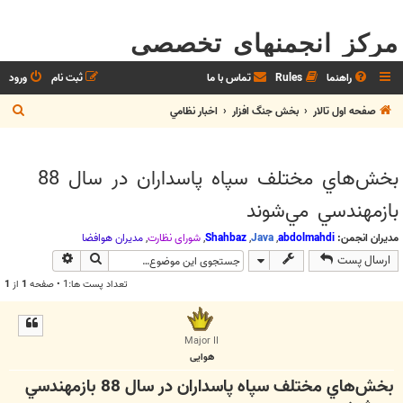
مرکز انجمنهای تخصصی
راهنما
Rules
تماس با ما
ثبت نام
ورود
ج
صفحه اول تالار
بخش جنگ افزار
اخبار نظامي
س
ت
بخش‌هاي مختلف سپاه پاسداران در سال 88
ج
بازمهندسي مي‌شوند
و
مدیران انجمن:
abdolmahdi
,
Java
,
Shahbaz
,
شوراي نظارت
,
مديران هوافضا
جستجو
جستجوی پیش
ارسال پست
تعداد پست ها:1 • صفحه
1
از
1
Major II
هوایی
بخش‌هاي مختلف سپاه پاسداران در سال 88 بازمهندسي