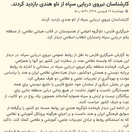
کارشناسان نیروی دریایی سپاه از ناو هندی بازدید کردند.
پ
چهارشنبه ۱۹ فروردین ۱۳۸۸, ۵:۳۰ ب.ظ
س
ت
كارشناسان نيروي دريايي سپاه از ناو هندي بازديد كردند
خبرگزاري فارس: ناوگروه اعزامي از هندوستان در قالب هيئتي نظامي، از منطقه
يكم دريايي سپاه پاسداران انقلاب اسلامي ديدار كرد.
به گزارش خبرگزاري فارس به نقل از روابط عمومي نيروي دريايي سپاه، در ديدار
اين هيئت كه وابسته نظامي هند در سفارت اين كشور نيز آنها را همراهي
مي‌كرد، فرمانده منطقه يكم نيروي دريايي سپاه در سخناني با اشاره به روابط
برپايه دوستي و همدلي دوكشور، ديدار هيات‌هاي نظامي ايران و هند را براساس
مودت و بهره‌گيري از تجربيات علمي و نظامي دو طرف معرفي كرد.
وي در بخش ديگري از سخنان خود خليج فارس را خليج دوستي براي همه
همسايگان دانست و اظهار داشت: در هيچ زماني دراين منطقه جايي براي
بيگانگان نيست و ارتش و سپاه همواره آماده‌اند همچون يك روح در دو كالبد، از
عزت و شرف كشور حراست كنند.
در ادامه اين ديدار فرمانده ناوگروه هندي نيز روابط حسنه دو كشور را برگرفته از
سوابق فرهنگي ايران و هند دانست و بر اجراي هرگونه پروتكل آموزشي و نظامي
كه به استحكام روابط و تبادل تجربيات علمي، آموزشي و نظامي كمك كند، تاكيد
كرد.
در پايان اين ديدار نيز تني چند از كارشناسان نيروي دريايي سپاه توسط فرمانده