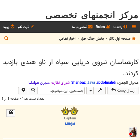
مرکز انجمنهای تخصصی
راهنما
Rules
تماس با ما
ثبت نام
ورود
ج
صفحه اول تالار
بخش جنگ افزار
اخبار نظامي
س
ت
کارشناسان نیروی دریایی سپاه از ناو هندی بازدید
ج
کردند.
و
مدیران انجمن:
abdolmahdi
,
Java
,
Shahbaz
,
شوراي نظارت
,
مديران هوافضا
جستجو
جستجوی پیش
ارسال پست
تعداد پست ها:1 • صفحه
1
از
1
Captain
Mil@d