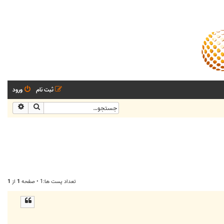
ثبت نام
ورود
جستجو
جستجو
تعداد پست ها:1 • صفحه
1
از
1