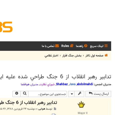
لینک سریع
راهنما
Rules
تماس با ما
صفحه اول تالار
بخش جنگ افزار
اخبار نظامي
تدابير رهبر انقلاب از 6 جنگ طراحي شده عليه ايران جلوگيري كرد
مدیران انجمن:
abdolmahdi
,
Java
,
Shahbaz
,
شوراي نظارت
,
مديران هوافضا
جستجو
جستجوی پی
ارسال پست
تدابير رهبر انقلاب از 6 جنگ طراحي شده عليه ايران جلوگيري كرد
پ
توسط
هوایی
»
دوشنبه ۲۴ فروردین ۱۳۸۸, ۵:۲۶ ب.ظ
س
Major II