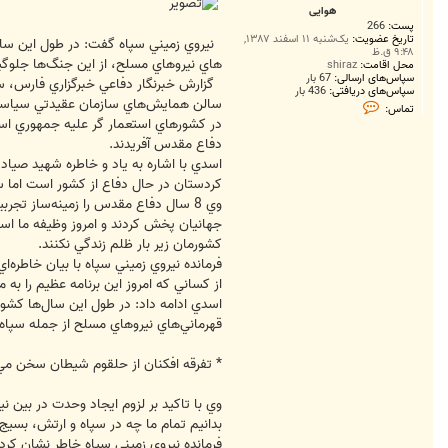
ت
هوایی
پست:
266
تاریخ عضویت:
یک‌شنبه ۱۱ اسفند ۱۳۸۷,
۹:۴۸ ق.ظ
هاي نيروهاي مسلح، از اين جنگ‌ها جلو
محل اقامت:
shiraz
سپاس‌های ارسالی:
67 بار
سپاس‌های دریافتی:
436 بار
سالن همايش‌هاي سازمان عقيدتي سياسي ارت
ت
تماس:
م
در كشورهاي استعمار گر عليه جمهوري اسلا
ا
دفاع مقدس آفريدند.
س
ه
اسدي با اشاره به ياد و خاطره شهيد صياد
و
ا
كردستان در حال دفاع از كشور است اما سا
ی
وي 8 سال دفاع مقدس را زمينه‌ساز ت
ی
جهانيان پخش كردند و امروز وظيفه ما اس
كشورمان زير بار ظلم زندگي نكنند.
از كساني كه امروز اين برنامه عظيم را به 
قهرماني‌هاي نيروهاي مسلح از جمله سپاه
* تفرقه افكنان از حلقوم شيطان سخن مي‌
وي با تاكيد بر لزوم ايجاد وحدت در بين
بدانيم تمام ما چه در سپاه و ارتش، بسيج
فرمانده نيروي زميني سپاه خاطر نشان كر