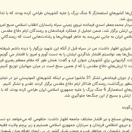
نيروي زميني سپاه گفت: در طول اين سال‌ها كشورهاي استعمارگر 6 جنگ بزرگ را عليه 
گيري شد.
ش برگزار شد، ضمن تجليل از عملكرد فرماندهان و رزمندگان ايام دفاع مقدس بر لزو
مي ايران به جايي نمي‌رسد به خاطر قهرماني‌ها و رشادت‌هايي است كه رزمندگاني مان
 شيرازي اظهار داشت: من در سپاه قبل از آنكه اين شهيد بزرگوار را ديده باشم شيفت
ل‌ها بعد توانستم افتخار شاگردي ايشان را به دست آورم و امروز با افتخار مي گ
جربيات گرانبهايي براي كشورمان عنوان كرد و گفت: همان طور كه مقام معظم رهبري ف
ت تا ارزش‌هاي دفاع مقدس را كه از همين سنخ است در ميان جهانيان توزيع كنيم تا
فرمانده نيروي زميني سپاه با بيان خاطره‌اي از دوران فرماندهي لشكر 31 عاشورا مبني
منظور بزرگداشت رزمندگان فداكار ايام دفاع مقدس برگزار كردند تقدير و تشكر كنيم.
اسدي ادامه داد: در طول اين سال‌ها كشورهاي استعمارگر 6 جنگ بزرگ را عليه جمهوري اسلامي ا
 ارتش و بسيج از اين جنگ‌ها جلوگيري شد.
گويند
 نيروهاي مسلح و نيز اقشار مختلف جامعه اظهار داشت: حلقومي كه مي‌خواهد دو دس
 و نيروي انتظامي فرزندان و سربازان جمهوري اسلامي هستيم و زير پرچم ولايت فق
د: امروز دشمنان در مناطق غرب و جنوب شرق كشور در پي ايجاد تفرقه ميان شيعيان 