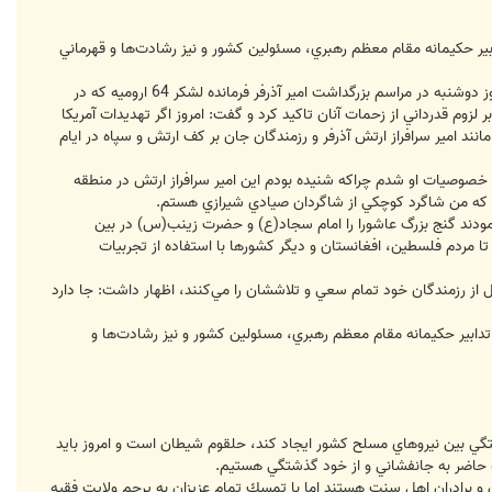
كشورمان طراحي كرده بودند كه با تدابير حكيمانه مقام معظم رهبري، مسئولين كشور و نيز رشادت‌ها و قهرماني
گزارش خبرنگار دفاعي خبرگزاري فارس، سردار محمدجعفر اسدي فرمانده نيروي زميني سپاه پاسداران انقلاب اسلامي صبح امروز دوشنبه در مراسم بزرگداشت امير آذرفر فرمانده لشكر 64 اروميه كه در
م قدرداني از زحمات آنان تاكيد كرد و گفت: امروز اگر تهديدات آمريكا
ند امير سرافراز ارتش آذرفر و رزمندگان جان بر كف ارتش و سپاه در ايام
ه خصوصيات او شدم چراكه شنيده بودم اين امير سرافراز ارتش در منطقه
ويم كه من شاگرد كوچكي از شاگردان صيادي شيرازي هستم.
رمودند گنج بزرگ عاشورا را امام سجاد(ع) و حضرت زينب(س) در بين
 مردم فلسطين، افغانستان و ديگر كشورها با استفاده از تجربيات
 بر اينكه كشورهاي كمونيستي نيز در تجليل از رزمندگان خود تمام سعي و تلاششان را مي‌كنند، اظهار داشت: جا دارد
يران طراحي كرده بودند كه با تدابير حكيمانه مقام معظم رهبري، مسئولين كشور و نيز رشادت‌ها و
تگي بين نيروهاي مسلح كشور ايجاد كند، حلقوم شيطان است و امروز بايد
يه حاضر به جانفشاني و از خود گذشتگي هستيم.
و برادران اهل سنت هستند اما با تمسك تمام عزيزان به پرچم ولايت فقيه