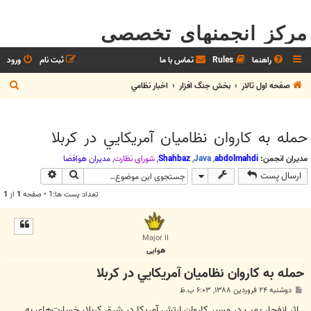
مرکز انجمنهای تخصصی
راهنما
Rules
تماس با ما
ثبت نام
ورود
ج
صفحه اول تالار
بخش جنگ افزار
اخبار نظامي
س
ت
حمله به كاروان نظاميان آمريكايي در كربلا
ج
و
مدیران انجمن:
abdolmahdi
,
Java
,
Shahbaz
,
شوراي نظارت
,
مديران هوافضا
جستجو
جستجوی پیش
ارسال پست
تعداد پست ها:1 • صفحه
1
از
1
Major II
هوایی
حمله به كاروان نظاميان آمريكايي در كربلا
پ
دوشنبه ۲۴ فروردین ۱۳۸۸, ۶:۰۳ ب.ظ
س
ت
اثر انفجار بمب در مسير كاروان ارتش آمريكا در شرق كربلا، خسارت‌هاي به