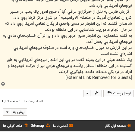
نيروهاي آمريكايي وارد شد.
گزارش فارس به نقل از خبرگزاري عراقي "ابا "، صبح امروز يك بمب در مسير
كاروان نظاميان آمريكا در منطقه "الابراهيمية " در شرق مركز كربلا روي داد.
شاهدان گفتند كه اين انفجار در مسير واحدي از يگان نظامي آمريكا روي داد كه
در حال انجام ماموريت شناسايي در اين منطقه بودند.
به گفته شاهدان، اين انفجار صبح امروز روي داد و بر اثر آن خسارت‌هاي مادي به
نيروهاي آمريكايي بعمل آمد.
در اين گزارش به ميزان خسارت‌هاي وارد آمده در صفوف نيروهاي آمريكايي
اشاره‌اي نشده است.
يك شاهد عيني در اين زمينه گفت در پي اين انفجار نيروهاي آمريكايي به طور
گسترده در اين منطقه استقرار يافتند و نيروهاي عراقي نيز از حركت خودروها و
افراد در نزديكي منطقه حادثه جلوگيري كردند.
[External Link Removed for Guests]
ب
ا
ارسال پست
ل
ا
تعداد پست ها:1 • صفحه
1
از
1
پرش به
صفحه اول تالار
تماس با ما
Sitemap
حذف کوکی ها