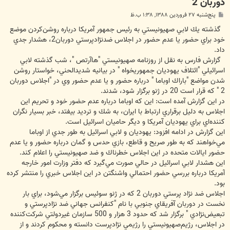
دوربان 2
پ
پنج‌شنبه ۲۷ فروردین ۱۳۸۸, ۱:۳۸ ب.ظ
س
ت
گذشته يك لابي صهيونيستي به رئيس جمهور آمريكا درباره روشن‌كردن موضع
خود براي حضور يا عدم حضور در اجلاس ضدنژادپرستي دوربان2، هشدار جدي
داد.
گزارش فارس به نقل از روزنامه صهيونيستي "هاآرتص "، شب گذشته لابي
اسرائيلي "ائتلاف يهوديان جمهوريخواه " در بيانيه شديد‌الحني، خواستار روشن
شدن مواضع "باراك اوباما " درباره حضور و يا عدم حضور وي در "اجلاس دوربان
2 " كه قرار است 20 در ژنو برگزار ‌شود، شدند.
در اين گزارش آمده است: اين كه اوباما درباره عدم حضور خود و تحريم اين
اجلاس به دليل برقراري ارتباط با ايران، به شك و ترديد بيفتد، خبر بسيار نگران
كننده‌اي براي يهوديان آمريكا و ديگر حاميان اسرائيل است.
اين گزارش در ادامه افزود: يهوديان و لابي اسرائيل به طور جدي از اوباما
مي‌خواهند كه به طور صريح و قاطع، بازي حدس و گمان درباره حضور و يا عدم
حضور ايالات متحده در اين اجلاس خطرناك و ضد صهيونيستي را اعلام كند.
اين هشدار لابي اسرائيل در حالي صورت مي‌گيرد كه دفتر وزارت امور خارجه
آمريكا درباره بررسي حضور احتمالي واشنگتن‌ در اين اجلاس خبري را منتشر كرده
بود.
اجلاس ضد نژاد پرستي دوربان 2 كه در ژنو سوئيس برگزار مي‌شود، براي بار
نخست در دوربان آفريقاي جنوبي با نام "كنفرانس جهاني ضد نژادپرستي و
تبعيض‌نژادي " برگزار شد كه حدود 3 هزار و 500 سازمان غيردولتي شركت‌كننده
در اجلاس،‌ رژيم‌صهيونيستي را رژيمي نژادپرست دانسته و محكوم كردند و از