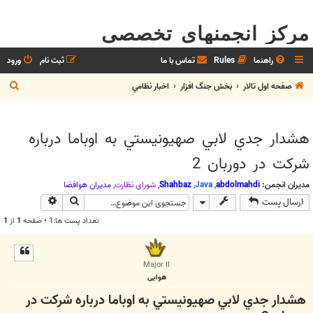
مرکز انجمنهای تخصصی
راهنما
Rules
تماس با ما
ثبت نام
ورود
ج
صفحه اول تالار
بخش جنگ افزار
اخبار نظامي
س
ت
هشدار جدي لابي صهيونيستي به اوباما درباره
ج
شركت در دوربان 2
و
مدیران انجمن:
abdolmahdi
,
Java
,
Shahbaz
,
شوراي نظارت
,
مديران هوافضا
جستجو
جستجوی پیش
ارسال پست
تعداد پست ها:1 • صفحه
1
از
1
Major II
هوایی
هشدار جدي لابي صهيونيستي به اوباما درباره شركت در