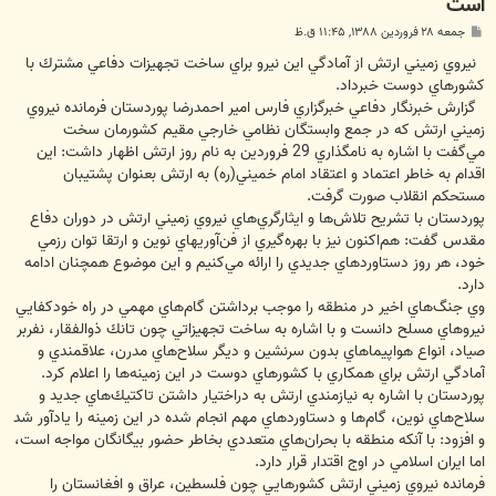
است
پ
جمعه ۲۸ فروردین ۱۳۸۸, ۱۱:۴۵ ق.ظ
س
ت
نيروي زميني ارتش از آمادگي اين نيرو براي ساخت تجهيزات دفاعي مشترك با
كشورهاي دوست خبرداد.
گزارش خبرنگار دفاعي خبرگزاري فارس امير احمدرضا پوردستان فرمانده نيروي
زميني ارتش كه در جمع وابستگان نظامي خارجي مقيم كشورمان سخت
مي‌گفت با اشاره به نامگذاري 29 فروردين به نام روز ارتش اظهار داشت: اين
اقدام به خاطر اعتماد و اعتقاد امام خميني(ره) به ارتش بعنوان پشتيبان
مستحكم انقلاب صورت گرفت.
پوردستان با تشريح تلاش‌ها و ايثارگري‌هاي نيروي زميني ارتش در دوران دفاع
مقدس گفت: هم‌اكنون نيز با بهره‌گيري از فن‌آوريهاي نوين و ارتقا توان رزمي
خود، هر روز دستاوردهاي جديدي را ارائه مي‌كنيم و اين موضوع همچنان ادامه
دارد.
وي جنگ‌هاي اخير در منطقه را موجب برداشتن گام‌هاي مهمي در راه خودكفايي
نيروهاي مسلح دانست و با اشاره به ساخت تجهيزاتي چون تانك ذوالفقار، نفربر
صياد، انواع هواپيماهاي بدون سرنشين و ديگر سلاح‌هاي مدرن، علاقمندي و
آمادگي ارتش براي همكاري با كشورهاي دوست در اين زمينه‌ها را اعلام كرد.
پوردستان با اشاره به نيازمندي ارتش به دراختيار داشتن تاكتيك‌هاي جديد و
سلاح‌هاي نوين، گام‌ها و دستاوردهاي مهم انجام شده در اين زمينه را يادآور شد
و افزود: با آنكه منطقه با بحران‌هاي متعددي بخاطر حضور بيگانگان مواجه است،
اما ايران اسلامي در اوج اقتدار قرار دارد.
فرمانده نيروي زميني ارتش كشورهايي چون فلسطين، عراق و افغانستان را