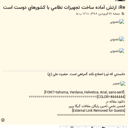
Re: ارتش آماده ساخت تجهيزات نظامي با كشورهاي دوست است
پ
جمعه ۲۸ فروردین ۱۳۸۸, ۱۲:۱۰ ب.ظ
س
ت
دانستني که تو را اصلاح نکند گمراهي است. حضرت علي (ع)
[FONT=tahoma, Verdana, Helvetica, Arial, sans-serif]
[COLOR=#444444]==================================
دانلود مقاله در
انجمن علمي تامين رايگان مقالات گيگا پيپر
[External Link Removed for Guests]
==================================
ب
ا