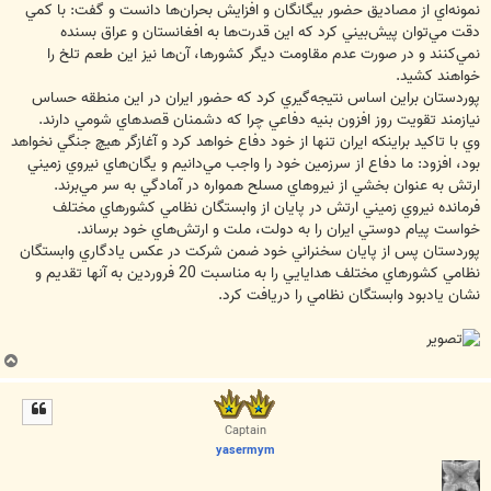
نمونه‌اي از مصاديق حضور بيگانگان و افزايش بحران‌ها دانست و گفت: با كمي
دقت مي‌توان پيش‌بيني كرد كه اين قدرت‌ها به افغانستان و عراق بسنده
نمي‌كنند و در صورت عدم مقاومت ديگر كشورها، آن‌ها نيز اين طعم تلخ را
خواهند كشيد.
پوردستان براين اساس نتيجه‌گيري كرد كه حضور ايران در اين منطقه حساس
نيازمند تقويت روز افزون بنيه دفاعي چرا كه دشمنان قصد‌هاي شومي دارند.
وي با تاكيد براينكه ايران تنها از خود دفاع خواهد كرد و آغازگر هيچ جنگي نخواهد
بود، افزود: ما دفاع از سرزمين خود را واجب مي‌دانيم و يگان‌هاي نيروي زميني
ارتش به عنوان بخشي از نيروهاي مسلح همواره در آمادگي به سر مي‌برند.
فرمانده نيروي زميني ارتش در پايان از وابستگان نظامي كشورهاي مختلف
خواست پيام دوستي ايران را به دولت، ملت و ارتش‌هاي خود برساند.
پوردستان پس از پايان سخنراني خود ضمن شركت در عكس يادگاري وابستگان
نظامي كشورهاي مختلف هدايايي را به مناسبت 20 فروردين به آنها تقديم و
نشان يادبود وابستگان نظامي را دريافت كرد.
ب
ا
ل
ا
Captain
yasermym