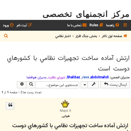
مرکز انجمنهای تخصصی
راهنما
Rules
تماس با ما
ثبت نام
ورود
ج
صفحه اول تالار
بخش جنگ افزار
اخبار نظامي
س
ت
ارتش آماده ساخت تجهيزات نظامي با كشورهاي
ج
دوست است
و
مدیران انجمن:
abdolmahdi
,
Java
,
Shahbaz
,
شوراي نظارت
,
مديران هوافضا
جستجو
جستجوی پیش
ارسال پست
تعداد پست ها:2 • صفحه
1
از
1
Major II
هوایی
ارتش آماده ساخت تجهيزات نظامي با كشورهاي دوست