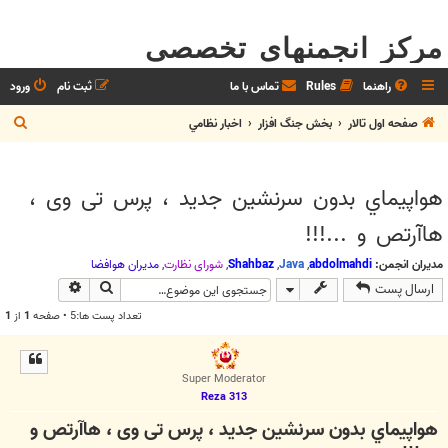
مرکز انجمنهای تخصصی
راهنما
Rules
تماس با ما
ثبت نام
ورود
ج
صفحه اول تالار
بخش جنگ افزار
اخبار نظامي
س
ت
هواپيماي بدون سرنشين جدید ، پرس تی وی ،
ج
هاآرتص و ...!!!
و
مدیران انجمن:
abdolmahdi
,
Java
,
Shahbaz
,
شوراي نظارت
,
مديران هوافضا
جستجو
جستجوی پیش
ارسال پست
تعداد پست ها:5 • صفحه
1
از
1
Super Moderator
Reza 313
هواپيماي بدون سرنشين جدید ، پرس تی وی ، هاآرتص و