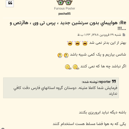
ل
ا
Furious Poster
pasha85
Re: هواپيماي بدون سرنشين جدید ، پرس تی وی ، هاآرتص و
...!!!
پ
شنبه ۲۹ فروردین ۱۳۸۸, ۱:۲۳ ب.ظ
س
ت
بهتر از این بدتر نمی شد
شانس بیاریم و یک کمی شبیه باشد
اگر نباشد چه ها که نمی کنند
reporter نوشته شده:
فرمايش شما كاملا متينه. دوستان گروه استانهاي فارس دقت كافي
ندارند
باشه دیگه نباید ابروریزی بکنند
یکی که به هوا فضا مسلط هست استخدام کنند