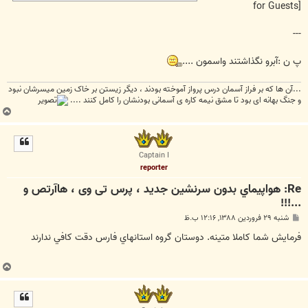
for Guests]
---
پ ن :آبرو نگذاشتند واسمون ....
...آن ها که بر فراز آسمان درس پرواز آموخته بودند ، دیگر زیستن بر خاک زمین میسرشان نبود
و جنگ بهانه ای بود تا مشق نیمه کاره ی آسمانی بودنشان را کامل کنند ....
ب
ا
ل
ا
Captain I
reporter
Re: هواپيماي بدون سرنشين جدید ، پرس تی وی ، هاآرتص و
...!!!
پ
شنبه ۲۹ فروردین ۱۳۸۸, ۱۲:۱۶ ب.ظ
س
ت
فرمايش شما كاملا متينه. دوستان گروه استانهاي فارس دقت كافي ندارند
ب
ا
ل
ا