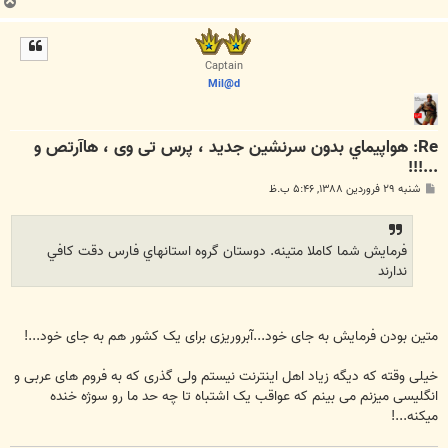
ب
ا
ل
ا
Captain
Mil@d
Re: هواپيماي بدون سرنشين جدید ، پرس تی وی ، هاآرتص و
...!!!
پ
شنبه ۲۹ فروردین ۱۳۸۸, ۵:۴۶ ب.ظ
س
ت
فرمايش شما كاملا متينه. دوستان گروه استانهاي فارس دقت كافي
ندارند
متین بودن فرمایش به جای خود...آبروریزی برای یک کشور هم به جای خود...!
خیلی وقته که دیگه زیاد اهل اینترنت نیستم ولی گذری که به فروم های عربی و
انگلیسی میزنم می بینم که عواقب یک اشتباه تا چه حد ما رو سوژه خنده
میکنه...!