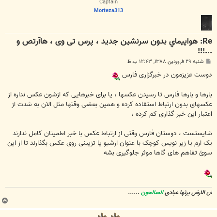
Captain
Morteza313
Re: هواپيماي بدون سرنشين جدید ، پرس تی وی ، هاآرتص و
...!!!
پ
شنبه ۲۹ فروردین ۱۳۸۸, ۱۲:۴۳ ب.ظ
س
ت
دوست عزیزمون در خبرگزاری فارس
بارها و بارها فارس تا رسیدن عکسها ، یا برای خبرهایی که ازشون عکس نداره از
عکسهای بدون ارتباط استفاده کرده و همین بعضی وقتها مثل الان به شدت از
اعتبار این خبر گذاری کم کرده ،
شایستست ، دوستان فارس وقتی از ارتباط عکس با خبر اطمینان کامل ندارند
یک ارم یا زیر نویس کوچک با عنوان ارشیو یا تزیینی روی عکس بگذارند تا از این
سوئ تفاهم های گاها موثر جلوگیری بشه
ان الارض یرثها عبادی
الصالحون
......
ب
ا