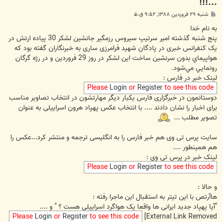
...!!!
پ
شنبه ۲۹ فروردین ۱۳۸۸, ۹:۵۲ ق.ظ
س
ت
به نام خدا
پنج شنبه گذشته امير سرتيپ سيروس رزمگير جانشین لشكر 30 پياده ارتش در
یک کنفرانس خبری در پادگان شهید فرامرزی ساری به خبرنگاران گفته بود که
هواپيماي بدون سرنشين ساخت اين لشكر در روز 29 فروردين و در رژه گرگان
رونمايي مي‌شود.‌
لینک خبر در فارس :
Please
Login
or
Register
to see this code
دوستانمون در خبرگزاری فارس یکبار دیگر مهارتشون در انتخاب تصاویر مناسب
برای اخبار را نشان دادند .... با انتخاب عکس پهپاد هرون اسراییلی به عنوان
تصویر مطلب ...
سایت پرس تی وی هم خبر فارس را به انگلیسی ترجمه و منتشر کرد...عکس را
هم همینطور ....
لینک خبر در پرس تی وی :
Please
Login
or
Register
to see this code
و حالا :
هاآرتص با این تیتر به استقبال این ماجرا رفته :
"آیا پهپاد جدید ایرانی ها واقعا یک هواگرد اسراییلی هست ؟ " و ....
Please
Login
or
Register
to see this code
[External Link Removed