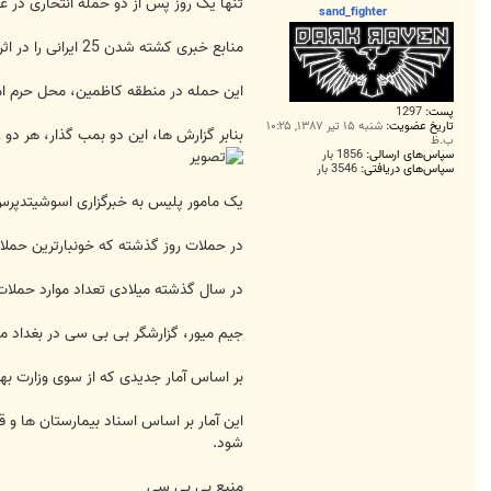
ت
تنها یک روز پس از دو حمله انتحاری در عراق که به کشته شدن بیش از 80 نفر منجر شد، دو حمله انتحا
sand_fighter
منابع خبری کشته شدن 25 ایرانی را در اثر انفجارهای کاظمین تایید کرده اند.
این حمله در منطقه کاظمین، محل حرم امام موس
پست:
1297
تاریخ عضویت:
شنبه ۱۵ تیر ۱۳۸۷, ۱۰:۲۵
بنابر گزارش ها، این دو بمب گذار، هر دو ز
ب.ظ
سپاس‌های ارسالی:
1856 بار
سپاس‌های دریافتی:
3546 بار
یک مامور پلیس به خبرگزاری اسوشیتدپرس 
در حملات روز گذشته که خونبارترین حملات در سال جاری میلادی بودند، ب
در سال گذشته میلادی تعداد موارد حملات 
جیم میور، گزارشگر بی بی سی در بغداد می گوید هرچند حملات امروز (جمعه 24 آوریل
بر اساس آمار جدیدی که از سوی وزارت بهداشت عراق اعلام شد، از سال 2005 و با وخیم تر شدن شرایط عراق از
این آمار بر اساس اسناد بیمارستان ها و 
شود.
منبع بی بی سی