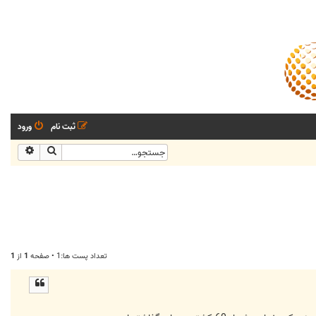
ثبت نام
ورود
جستجو
جستجو
تعداد پست ها:1 • صفحه
1
از
1