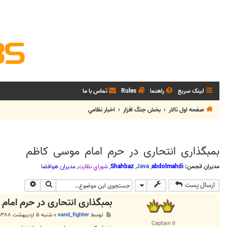
لینک سریع
راهنما
Rules
تماس با ما
صفحه اول تالار
بخش جنگ افزار
اخبار نظامي
بمبگذاری انتحاری در حرم امام موسی کاظم
مدیران انجمن:
abdolmahdi
,
Java
,
Shahbaz
,
شوراي نظارت
,
مديران هوافضا
جستجو
جستجوی پی
ارسال پست
بمبگذاری انتحاری در حرم امام
پ
توسط
sand_fighter
»
شنبه ۵ اردیبهشت ۱۳۸۸, ۱۲:۳۵ ق.ظ
س
Captain II