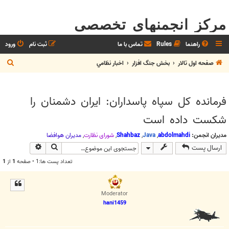
مرکز انجمنهای تخصصی
راهنما
Rules
تماس با ما
ثبت نام
ورود
ج
صفحه اول تالار
بخش جنگ افزار
اخبار نظامي
س
ت
فرمانده کل سپاه پاسداران: ایران دشمنان را
ج
شکست داده است
و
مدیران انجمن:
abdolmahdi
,
Java
,
Shahbaz
,
شوراي نظارت
,
مديران هوافضا
جستجو
جستجوی پیش
ارسال پست
تعداد پست ها:1 • صفحه
1
از
1
Moderator
hani1459