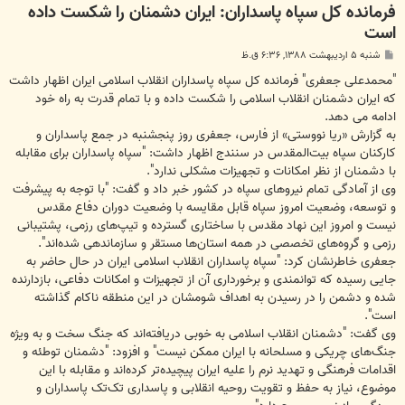
فرمانده کل سپاه پاسداران: ایران دشمنان را شکست داده
است
پ
شنبه ۵ اردیبهشت ۱۳۸۸, ۶:۳۶ ق.ظ
س
ت
"محمدعلی جعفری" فرمانده کل سپاه پاسداران انقلاب اسلامی ایران اظهار داشت
که ایران دشمنان انقلاب اسلامی را شکست داده و با تمام قدرت به راه خود
ادامه می دهد.
به گزارش «ریا نووستی» از فارس، جعفری روز پنجشنبه در جمع پاسداران و
کارکنان سپاه بیت‌المقدس در سنندج اظهار داشت: "سپاه پاسداران برای مقابله
با دشمنان از نظر امکانات و تجهیزات مشکلی ندارد"‌.
وی از آمادگی تمام نیروهای سپاه در کشور خبر داد و گفت: "با توجه به پیشرفت
و توسعه، وضعیت امروز سپاه قابل مقایسه با وضعیت دوران دفاع مقدس
نیست و امروز این نهاد مقدس با ساختاری گسترده و تیپ‌های رزمی، پشتیبانی
رزمی و گروه‌های تخصصی در همه استان‌ها مستقر و سازماندهی شده‌اند".
جعفری خاطرنشان کرد: "سپاه پاسداران انقلاب اسلامی ایران در حال حاضر به
جایی رسیده که توانمندی و برخورداری آن از تجهیزات و امکانات دفاعی، بازدارنده
شده و دشمن را در رسیدن به اهداف شومشان در این منطقه ناکام گذاشته
است".
وی گفت: "دشمنان انقلاب اسلامی به خوبی دریافته‌اند که جنگ سخت و به ویژه
جنگ‌های چریکی و مسلحانه با ‌ایران ممکن نیست" و افزود: "دشمنان توطئه و
اقدامات فرهنگی و تهدید نرم را علیه ایران پیچیده‌تر کرده‌اند و مقابله با این
موضوع، نیاز به حفظ و تقویت روحیه انقلابی و پاسداری تک‌تک پاسداران و