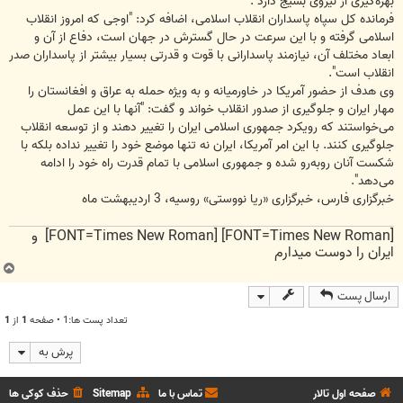
بهره‌گیری از نیروی بسیج دارد".
فرمانده کل سپاه پاسداران انقلاب اسلامی، اضافه کرد: "اوجی که امروز انقلاب
اسلامی گرفته و با این سرعت در حال گسترش در جهان است، دفاع از آن و
ابعاد مختلف آن، نیازمند پاسدارانی با قوت و قدرتی بسیار بیشتر از پاسداران صدر
انقلاب است".
وی هدف از حضور آمریکا در خاورمیانه و به ویژه حمله به عراق و افغانستان را
مهار ایران و جلوگیری از صدور انقلاب خواند و گفت: "آنها با این عمل
می‌خواستند که رویکرد جمهوری اسلامی ایران را تغییر دهند و از توسعه انقلاب
جلوگیری کنند. با این امر آمریکا، ایران نه تنها موضع خود را تغییر نداده بلکه با
شکست آنان روبه‌رو شده و جمهوری اسلامی با تمام قدرت راه خود را ادامه
می‌دهد".
خبرگزاری فارس، خبرگزاری «ریا نووستی» روسیه، 3 اردیبهشت ماه
[FONT=Times New Roman] [FONT=Times New Roman] و
ایران را دوست میدارم
ب
ا
ارسال پست
ل
ا
تعداد پست ها:1 • صفحه
1
از
1
پرش به
صفحه اول تالار
تماس با ما
Sitemap
حذف کوکی ها