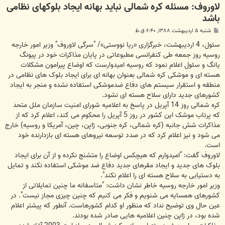
لاوروف: مسئله کره شمالی نباید بهانه ایجاد بلوکهای نظامی
باشد
پ
شنبه ۵ اردیبهشت ۱۳۸۸, ۶:۴۰ ق.ظ
س
ت
سئول، 4 اردیبهشت، خبرگزاری «ریا نووستی»/ "سرگی لاوروف" وزیر امور خارجه
روسیه روز جمعه طی کنفرانسی مطبوعاتی در پایان مذاکرات خود در پیونگ
یانگ و سئول اعلام نمود که روسیه امیدوارست که اوضاع پیرامون مشکلات
هسته ای و موشکی کره شمالی بعنوان بهانه ای برای ایجاد بلوک های نظامی در
منطقه و استقرار سیستم های دفاع ضدموشکی استفاده نشده و منجر به ایجاد
کشورهای جدید دارای سلاح هسته ای نشود.
کره شمالی روز 14 آپریل در پاسخ به اعلامیه شورای امنیت سازمان ملل متحد
که پرتاب موشک این کشور در روز 5 آپریل را محکوم می کند، اعلام کرد که از
مذاکرات شش جانبه (کره شمالی، کره جنوبی، ژاپن، چین، آمریکا و روسیه) خارج
می شود و نیز اعلام کرد که در صدد توسعه نیروهای هسته ای بازدارنده خود
است.
لاوروف گفت: "امیدوارم که هیچکس اوضاع را متشنج نکرده و از آن برای ایجاد
بلوک های جدید و ایجاد مقرهای جدید دفاع ضد موشکی استفاده نکند و تمایل
به دستیابی به سلاح هسته ای را اعلام نکند".
وزیر امور خارجه روسیه خاطر نشان داشت: "متاسفانه ما چنین تمایلاتی از
کشورهای همسایه می شنویم و فکر می کنیم که چنین چیزی مجاز نیست". در
عین حال وی توضیح نداد که منظور او کدام کشورهاست. آنطور که پیشتر اعلام
شده بود، در ژاپن چنین اعلامیه هایی صادر شده بودند.