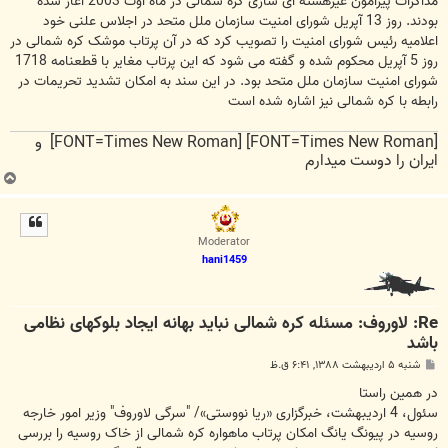
مذاکرات پیرامون غیرهسته ای سازی کره شمالی در ماه اوت 2003 آغاز شده
بودند. روز 13 آپریل شورای امنیت سازمان ملل متحد در اجلاس علنی خود
اعلامیه رئیس شورای امنیت را تصویب کرد که در آن پرتاب موشک کره شمالی در
روز 5 آپریل محکوم شده و گفته می شود که این پرتاب مغایر با قطعنامه 1718
شورای امنیت سازمان ملل متحد بود. در این سند به امکان تشدید تحریمات در
رابطه با کره شمالی نیز اشاره شده است
[FONT=Times New Roman] [FONT=Times New Roman] و
ایران را دوست میدارم
ب
ا
ل
ا
Moderator
hani1459
Re: لاوروف: مسئله کره شمالی نباید بهانه ایجاد بلوکهای نظامی
باشد
پ
شنبه ۵ اردیبهشت ۱۳۸۸, ۶:۴۱ ق.ظ
س
ت
در همین راستا
سئول، 4 اردیبهشت، خبرگزاری «ریا نووستی»/ "سرگی لاوروف" وزیر امور خارجه
روسیه در پیونگ یانگ امکان پرتاب ماهواره کره شمالی از خاک روسیه را بررسی