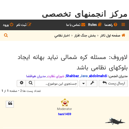
مرکز انجمنهای تخصصی
راهنما
Rules
تماس با ما
ثبت نام
ورود
ج
صفحه اول تالار
بخش جنگ افزار
اخبار نظامي
س
ت
لاوروف: مسئله کره شمالی نباید بهانه ایجاد
ج
بلوکهای نظامی باشد
و
مدیران انجمن:
abdolmahdi
,
Java
,
Shahbaz
,
شوراي نظارت
,
مديران هوافضا
جستجو
جستجوی پیش
ارسال پست
تعداد پست ها:2 • صفحه
1
از
1
Moderator
hani1459