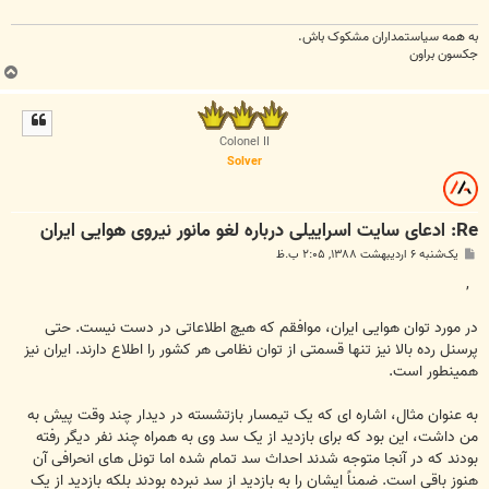
به همه سياستمداران مشکوک باش.
جکسون براون
ب
ا
ل
ا
Colonel II
Solver
Re: ادعای سایت اسراییلی درباره لغو مانور نیروی هوایی ایران
پ
یک‌شنبه ۶ اردیبهشت ۱۳۸۸, ۲:۰۵ ب.ظ
س
ت
,
در مورد توان هوایی ایران، موافقم که هیچ اطلاعاتی در دست نیست. حتی
پرسنل رده بالا نیز تنها قسمتی از توان نظامی هر کشور را اطلاع دارند. ایران نیز
همینطور است.
به عنوان مثال، اشاره ای که یک تیمسار بازتشسته در دیدار چند وقت پیش به
من داشت، این بود که برای بازدید از یک سد وی به همراه چند نفر دیگر رفته
بودند که در آنجا متوجه شدند احداث سد تمام شده اما تونل های انحرافی آن
هنوز باقی است. ضمناً ایشان را به بازدید از سد نبرده بودند بلکه بازدید از یک