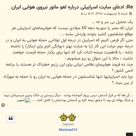
Re: ادعای سایت اسراییلی درباره لغو مانور نیروی هوایی ایران
پ
شنبه ۵ اردیبهشت ۱۳۸۸, ۵:۱۲ ب.ظ
س
ت
یک تحلیل بی سر و ته ...
ایران که مصر یا سوریه دهه 60 میلادی نیست که هواپیماهای اسراییلی هر
موقع عشقشون کشید بتونند واردش بشند ...
حتی اگر فرض کنیم که اسراییل در درجه اول توانایی حمله هوایی به ایران و در
درجه دوم جرئت این کار (یا به عبارت بهتر دیوانگی لازم برای اینکار) را داشته
باشه ، با قاطعیت میشه اثبات کرد که تنها برای یکبار حمله فرصت خواهند
داشت ، حالا با این سوال رو برو میشویم :
چند ده فروند هواپیمای نظامی ایرانی برای این رژیم خطرناک تر هستند یا برنامه
اتمی کشور ؟
چرا باید اسراییلیها تنها شانسشون در حمله هوایی به ایران رو با حمله به مهرآباد
از بین ببرند ؟
...آن ها که بر فراز آسمان درس پرواز آموخته بودند ، دیگر زیستن بر خاک زمین میسرشان نبود
و جنگ بهانه ای بود تا مشق نیمه کاره ی آسمانی بودنشان را کامل کنند ....
ب
ا
ل
ا
Captain
Morteza313