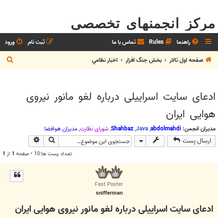
مرکز انجمنهای تخصصی
راهنما
Rules
تماس با ما
ثبت نام
ورود
ج
صفحه اول تالار
بخش جنگ افزار
اخبار نظامي
س
ت
ادعای سایت اسراییلی درباره لغو مانور نیروی
ج
هوایی ایران
و
مدیران انجمن:
abdolmahdi
,
Java
,
Shahbaz
,
شوراي نظارت
,
مديران هوافضا
جستجو
جستجوی پیش
ارسال پست
تعداد پست ها:10 • صفحه
1
از
1
Fast Poster
snifferman
ادعای سایت اسراییلی درباره لغو مانور نیروی هوایی ایران