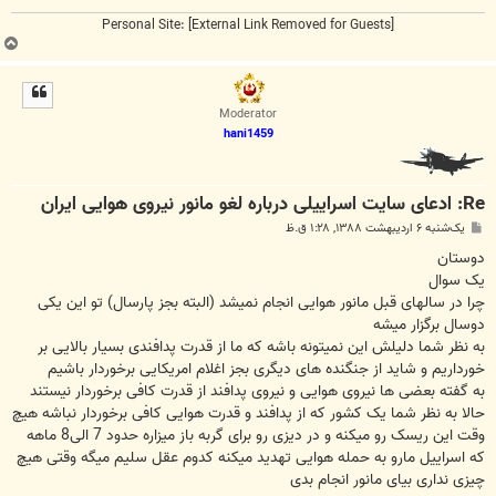
Personal Site:
[External Link Removed for Guests]
ب
ا
ل
ا
Moderator
hani1459
Re: ادعای سایت اسراییلی درباره لغو مانور نیروی هوایی ایران
پ
یک‌شنبه ۶ اردیبهشت ۱۳۸۸, ۱:۲۸ ق.ظ
س
ت
دوستان
یک سوال
چرا در سالهای قبل مانور هوایی انجام نمیشد (البته بجز پارسال) تو این یکی
دوسال برگزار میشه
به نظر شما دلیلش این نمیتونه باشه که ما از قدرت پدافندی بسیار بالایی بر
خورداریم و شاید از جنگنده های دیگری بجز اغلام امریکایی برخوردار باشیم
به گفته بعضی ها نیروی هوایی و نیروی پدافند از قدرت کافی برخوردار نیستند
حالا به نظر شما یک کشور که از پدافند و قدرت هوایی کافی برخوردار نباشه هیچ
وقت این ریسک رو میکنه و در دیزی رو برای گربه باز میزاره حدود 7 الی8 ماهه
که اسراییل مارو به حمله هوایی تهدید میکنه کدوم عقل سلیم میگه وقتی هیچ
چیزی نداری بیای مانور انجام بدی