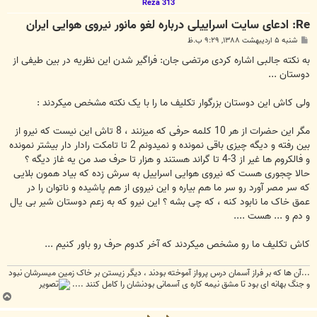
Reza 313
Re: ادعای سایت اسراییلی درباره لغو مانور نیروی هوایی ایران
پ
شنبه ۵ اردیبهشت ۱۳۸۸, ۹:۲۹ ب.ظ
س
ت
به نکته جالبی اشاره کردی مرتضی جان: فراگیر شدن این نظریه در بین طیفی از
دوستان ...
ولی کاش این دوستان بزرگوار تکلیف ما را با یک نکته مشخص میکردند :
مگر این حضرات از هر 10 کلمه حرفی که میزنند ، 8 تاش این نیست که نیرو از
بین رفته و دیگه چیزی باقی نمونده و نمیدونم 2 تا تامکت رادار دار بیشتر نمونده
و فالکروم ها غیر از 3-4 تا گراند هستند و هزار تا حرف صد من یه غاز دیگه ؟
حالا چجوری هست که نیروی هوایی اسراییل به سرش زده که بیاد همون بلایی
که سر مصر آورد رو سر ما هم بیاره و این نیروی از هم پاشیده و ناتوان را در
عمق خاک ما نابود کنه ، که چی بشه ؟ این نیرو که به زعم دوستان شیر بی یال
و دم و ... هست ....
کاش تکلیف ما رو مشخص میکردند که آخر کدوم حرف رو باور کنیم ...
...آن ها که بر فراز آسمان درس پرواز آموخته بودند ، دیگر زیستن بر خاک زمین میسرشان نبود
و جنگ بهانه ای بود تا مشق نیمه کاره ی آسمانی بودنشان را کامل کنند ....
ب
ا