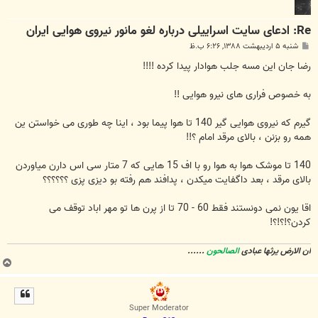
Re: ادعای سایت اسراییلی درباره لغو مانور نیروی هوایی ایران
پ
شنبه ۵ اردیبهشت ۱۳۸۸, ۶:۲۶ ب.ظ
س
ت
رضا جان این مسه جلب هوادار پیدا کرده !!!!
به خصوص فراری های نیرو هوایی !!
گیرم که نیروی هوایی گیر 140 تا هوا پیما بود ، اینا چه طوری می خواستن ین
همه رو بزنن ، بالای مرقد امام ؟!!
140 تا موشک هوا به هوا رو با اف 15 هایی که 7 متار سی اس دارن میاوردن
بالای مرقد ، بعد داگفایت میکدن ، پدافند هم رفته بو دیزی پزی ؟؟؟؟؟؟
اقا یون نمی دونستند فقط 60 - 70 تا از پرن ها تو مهر اباد توقف می
کردن؟!؟!؟!
ان الارض یرثها عبادی
الصالحون
......
ب
ا
ل
ا
Super Moderator