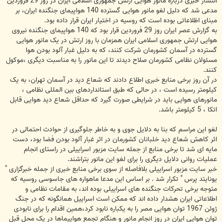
انتشار خبری درباره مانور هوایی ارتش جمهوری اسلامی ایران در روز 29 فروردین
مدعی شد که دلیل لغو مانور هوایی گسترده 140 هواپیمای جنگنده ایران، بر
مبنای اظلاعاتی بوده است که روسیه در اختیار ایران قرار داده بود.
به گزارش عصر ایران روز 29 فروردین قرار بود که 140 هواپیمای جنگنده نیروی
هوایی ارتش جمهوری اسلامی ایران همزمان با روز ارتش در یک مانور هوایی
گسترده در آسمان کشورمان شرکت کنند، که به دلیل غبار آلود بودن هوا
مسئولان نظامی کشورمان صلاح دیدند تا این مانور را به مناسبت دیگری ،موکول
کنند.
در آن روز برخی منابع خبری اطلاع دادند که شعاع دید در آسمان تهران، به یک
کیلومتر رسیده است ، در حالی که طبق استانداردهای بین المللی نظامی ،
مانورهای هوایی باید در شرایطی صورت گیرد که حداقل شعاع دید هوایی قابل
اتکا ، 5 کیلومتر باشد.
لغو این مراسم که بنا به دلایل جوی و به خاطر جلوگیری از حوادث احتمالی در
اثر کاهش شعاع دید خلبانان کشورمان در اثر غبار آلود بودن فضا بود، دست
مایه ای شد تا برخی منابع از جمله سایت مزبور اسراییلی در راستای انجام
عملیات روانی دلایل دیگری را برای لغو این مانور بتراشند.
خبر سایت مزبور اسراییلی بلافاصله از سوی برخی منابع خبری از جمله خبرگزاری "
یونایتد پرس " تکرار شد . بر اساس این مدعا ماهواره های جاسوسی روسیه که
متوجه برخی تحرکات جنگنده های اسراییلی بوده اند، به مقامات نظامی و
اطلاعاتی ایران هشدار داده اند که ممکن است اسراییل همانگونه که در جنگ
ژوئن 1967 توان هوایی مصر را به یکباره نابود کرد،همین اقدام را برای نابودی
توان هوایی ایران در روز انجام مانور و هنگام تجمع هواپیماها در یک محل قبل