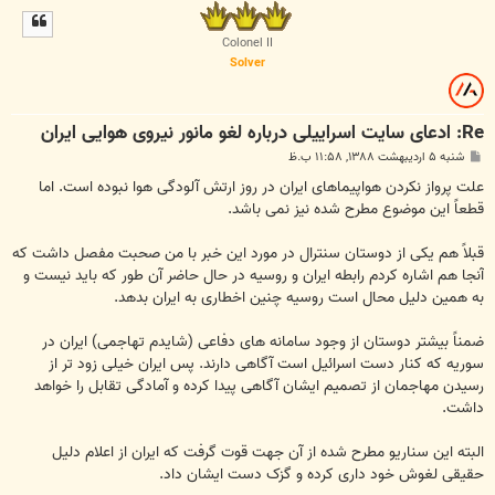
ل
ا
Colonel II
Solver
Re: ادعای سایت اسراییلی درباره لغو مانور نیروی هوایی ایران
پ
شنبه ۵ اردیبهشت ۱۳۸۸, ۱۱:۵۸ ب.ظ
س
ت
علت پرواز نکردن هواپیماهای ایران در روز ارتش آلودگی هوا نبوده است. اما
قطعاً این موضوع مطرح شده نیز نمی باشد.
قبلاً هم یکی از دوستان سنترال در مورد این خبر با من صحبت مفصل داشت که
آنجا هم اشاره کردم رابطه ایران و روسیه در حال حاضر آن طور که باید نیست و
به همین دلیل محال است روسیه چنین اخطاری به ایران بدهد.
ضمناً بیشتر دوستان از وجود سامانه های دفاعی (شایدم تهاجمی) ایران در
سوریه که کنار دست اسرائیل است آگاهی دارند. پس ایران خیلی زود تر از
رسیدن مهاجمان از تصمیم ایشان آگاهی پیدا کرده و آمادگی تقابل را خواهد
داشت.
البته این سناریو مطرح شده از آن جهت قوت گرفت که ایران از اعلام دلیل
حقیقی لغوش خود داری کرده و گزک دست ایشان داد.