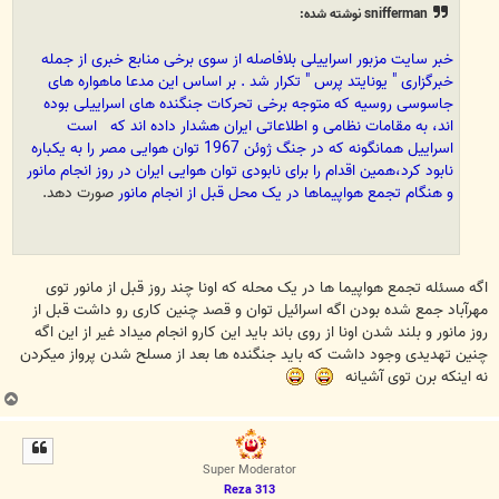
snifferman نوشته شده:
خبر سایت مزبور اسراییلی بلافاصله از سوی برخی منابع خبری از جمله
خبرگزاری " یونایتد پرس " تکرار شد . بر اساس این مدعا ماهواره های
جاسوسی روسیه که متوجه برخی تحرکات جنگنده های اسراییلی بوده
اند، به مقامات نظامی و اطلاعاتی ایران هشدار داده اند که است
اسراییل همانگونه که در جنگ ژوئن 1967 توان هوایی مصر را به یکباره
نابود کرد،همین اقدام را برای نابودی توان هوایی ایران در روز انجام مانور
و هنگام تجمع هواپیماها در یک محل قبل از انجام مانور
صورت دهد.
اگه مسئله تجمع هواپیما ها در یک محله که اونا چند روز قبل از مانور توی
مهرآباد جمع شده بودن اگه اسرائیل توان و قصد چنین کاری رو داشت قبل از
روز مانور و بلند شدن اونا از روی باند باید این کارو انجام میداد غیر از این اگه
چنین تهدیدی وجود داشت که باید جنگنده ها بعد از مسلح شدن پرواز میکردن
نه اینکه برن توی آشیانه
ب
ا
ل
ا
Super Moderator
Reza 313