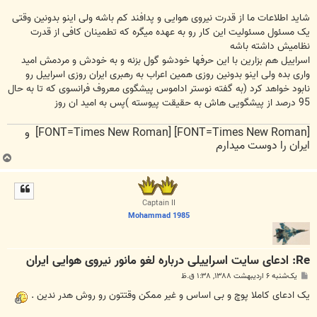
شاید اطلاعات ما از قدرت نیروی هوایی و پدافند کم باشه ولی اینو بدونین وقتی
یک مسئول مسئولیت این کار رو به عهده میگره که تطمینان کافی از قدرت
نظامیش داشته باشه
اسراییل هم بزارین با این حرفها خودشو گول بزنه و به خودش و مردمش امید
واری بده ولی اینو بدونین روزی همین اعراب به رهبری ایران روزی اسراییل رو
نابود خواهد کرد (به گفته نوستر اداموس پیشگوی معروف فرانسوی که تا به حال
95 درصد از پیشگویی هاش به حقیقت پیوسته )پس به امید ان روز
[FONT=Times New Roman] [FONT=Times New Roman] و
ایران را دوست میدارم
ب
ا
ل
ا
Captain II
Mohammad 1985
Re: ادعای سایت اسراییلی درباره لغو مانور نیروی هوایی ایران
پ
یک‌شنبه ۶ اردیبهشت ۱۳۸۸, ۱:۳۸ ق.ظ
س
ت
یک ادعای کاملا پوچ و بی اساس و غیر ممکن وقتتون رو روش هدر ندین .