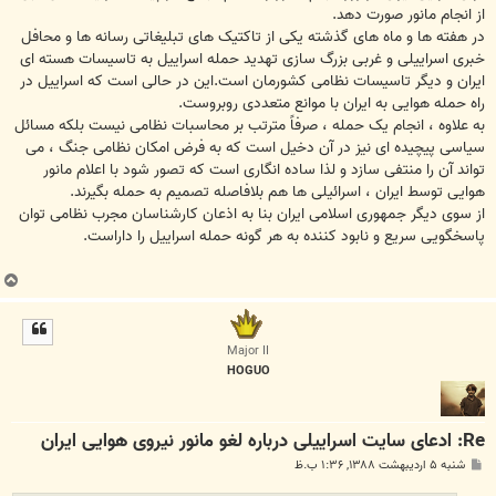
از انجام مانور صورت دهد.
در هفته ها و ماه های گذشته یکی از تاکتیک های تبلیغاتی رسانه ها و محافل
خبری اسراییلی و غربی بزرگ سازی تهدید حمله اسراییل به تاسیسات هسته ای
ایران و دیگر تاسیسات نظامی کشورمان است.این در حالی است که اسراییل در
راه حمله هوایی به ایران با موانع متعددی روبروست.
به علاوه ، انجام یک حمله ، صرفاً مترتب بر محاسبات نظامی نیست بلکه مسائل
سیاسی پیچیده ای نیز در آن دخیل است که به فرض امکان نظامی جنگ ، می
تواند آن را منتفی سازد و لذا ساده انگاری است که تصور شود با اعلام مانور
هوایی توسط ایران ، اسرائیلی ها هم بلافاصله تصمیم به حمله بگیرند.
از سوی دیگر جمهوری اسلامی ایران بنا به اذعان کارشناسان مجرب نظامی توان
پاسخگویی سریع و نابود کننده به هر گونه حمله اسراییل را داراست.
ب
ا
ل
ا
Major II
HOGUO
Re: ادعای سایت اسراییلی درباره لغو مانور نیروی هوایی ایران
پ
شنبه ۵ اردیبهشت ۱۳۸۸, ۱:۳۶ ب.ظ
س
ت