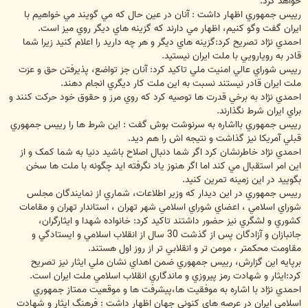
خواهد کرد.
رييس جمهوري اظهار داشت : آنان در عين حال که مي گويند مي خواهيم با
ايران گفت وگو کنيم، اظهار مي دارند که گزينه هاي ديگر روي ميز است.
احمدي نژاد تصريح کرد:گزينه هاي ديگر و هر چه داريد را اعلام کنيد زيرا شما
قادر به رويارويي با ملت ايران نيستيد.
رييس شوراي عالي امنيت ملي تاکيد کرد: آنان جز تواضع، پذيرفتن حق و عزت
ملت ايران قادر نيستند نسبت به اين ملت کار ديگري انجام دهند.
احمدي نژاد به برخي قدرت ها توصيه کرد که روي مرز و حقوق خود حرکت کنند و
براي ايران شرط نگذارند.
رييس جمهوري بااشاره به سرنوشت بوش گفت : اين شرط ها را رييس جمهوري
قبلي آمريکا نيز گذاشت و نتيجه اش را هم ديد.
احمدي نژاد خاطرنشان کرد اگر شما دنبال اصلاح باشيد دنيا به شما کمک و از
اين امر استقبال مي کند اما اگر هنوز ياد نگرفته ايد چگونه با ملت ها سخن
بگوييد در اين زمينه تمرين کنيد.
رييس جمهوري در اين ديدار که وزير اطلاعات، شماري از نمايندگان مجلس
شوراي اسلامي ، اعضاي شوراي اسلامي شهر تهران ، استاندار تهران و مقامات
کشوري و لشگري نيز حضور داشتند تاکيد کرد: خانواده شهدا و ايثارگران،
جانبازان و آزادگان پس از گذشت 30 سال از انقلاب اسلامي و ايستادگي و
مقاومت محکمتر ، مومن تر و انقلابي تر از روز اول هستند.
برپايه اين گزارش، رييس جمهوري ضمن اهداي نشان ملي ايثار نيز تصريح
کرد:ايثار و شهادت رمز پيروزي و ماندگاري انقلاب اسلامي ملت ايران است.
احمدي نژاد با اشاره به موفقيت ها،پيشرفت ها و موقعيت ممتاز جمهوري
اسلامي ايران در عرصه هاي کنوني جهان اظهار داشت : فرهنگ ايثار و شهادت