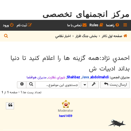
مرکز انجمنهای تخصصی
راهنما
Rules
تماس با ما
ثبت نام
ورود
ج
صفحه اول تالار
بخش جنگ افزار
اخبار نظامي
س
ت
احمدي نژاد:همه گزينه ها را اعلام کنيد تا دنيا
ج
بداند ادبيات ش
و
مدیران انجمن:
abdolmahdi
,
Java
,
Shahbaz
,
شوراي نظارت
,
مديران هوافضا
جستجو
جستجوی پیش
ارسال پست
تعداد پست ها:1 • صفحه
1
از
1
Moderator
hani1459