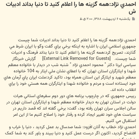
احمدي نژاد:همه گزينه ها را اعلام کنيد تا دنيا بداند ادبيات
ش
پ
یک‌شنبه ۶ اردیبهشت ۱۳۸۸, ۲:۰۰ ق.ظ
س
ت
احمدي نژاد:همه گزينه ها را اعلام کنيد تا دنيا بداند ادبيات شما چيست
جمهوري اسلامي ايران با اشاره به اينکه برخي براي گفت وگو با ايران شرط مي
گذارند، تصريح کرد:همه گزينه ها را اعلام کنيد تا دنيا بداند فرهنگ و ادبيات
شما چيست.
[External Link Removed for Guests]
گزارش خبرنگار
سياسي ايرنا دکتر " محمود احمدي نژاد " شنبه شب در ديدار با خانواده معظم
شهدا و ايثارگران استان تهران که با اعطاي نشان ملي ايثار به 104 خانواده
معظم شهيد و ايثارگر اين استان همراه بود، تاکيد کرد:ملت ايران پاي آرمان هاي
خود ايستاده است و مردم و خانواده شهدا و ايثارگران همه هستي خود را براي
انقلاب داده اند.
رييس جمهوري که در چارچوب برنامه هاي دور دوم سفرهاي استاني هيات
دولت در استان تهران به ديدار خانواده معظم شهدا و ايثارگران استان تهران در
سالن اجلاس سران تهران رفته بود، گفت: برخي گفته اند که قصد داريم در
سياست هاي خود تغيير ايجاد کرده و رفتار خود را اصلاح کنيم ما از اين امر
استقبال مي کنيم.
احمدي نژاد خطاب به آنان افزود: شما صدسال بد عمل کرديد ، دنيا را خراب و
افتضاح کرديد، اکنون اگر درست عمل کنيد و دنيا ببيند و باور کند به شما کمک