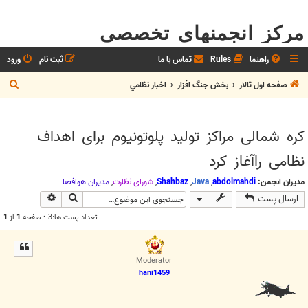
مرکز انجمنهای تخصصی
راهنما
Rules
تماس با ما
ثبت نام
ورود
ج
صفحه اول تالار
بخش جنگ افزار
اخبار نظامي
س
ت
کره شمالی مراکز تولید پلوتونیوم برای اهداف
ج
نظامی راآغاز کرد
و
مدیران انجمن:
abdolmahdi
,
Java
,
Shahbaz
,
شوراي نظارت
,
مديران هوافضا
جستجو
جستجوی پیش
ارسال پست
تعداد پست ها:3 • صفحه
1
از
1
Moderator
hani1459