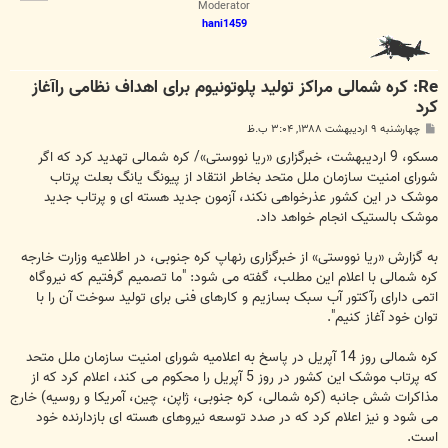
Moderator
hani1459
Re: کره شمالی مراکز تولید پلوتونیوم برای اهداف نظامی راآغاز
کرد
پ
چهارشنبه ۹ اردیبهشت ۱۳۸۸, ۳:۰۴ ب.ظ
س
ت
مسکو، 9 اردیبهشت، خبرگزاری «ریا نووستی»/ کره شمالی تهدید کرد که اگر
شورای امنیت سازمان ملل متحد بخاطر انتقاد از پیونگ یانگ بعلت پرتاب
موشک در این کشور عذرخواهی نکند، آزمون جدید هسته ای و پرتاب جدید
موشک بالستیک انجام خواهد داد.
به گزارش «ریا نووستی» از خبرگزاری رنهاپ کره جنوبی، در اطلاعیه وزارت خارجه
کره شمالی با اعلام این مطلب، گفته می شود: "ما تصمیم گرفتیم که نیروگاه
اتمی دارای رآکتور آب سبک بسازیم و کارهای فنی برای تولید سوخت آن را با
توان خود آغاز کنیم".
کره شمالی روز 14 آپریل در پاسخ به اعلامیه شورای امنیت سازمان ملل متحد
که پرتاب موشک این کشور در روز 5 آپریل را محکوم می کند، اعلام کرد که از
مذاکرات شش جانبه (کره شمالی، کره جنوبی، ژاپن، چین، آمریکا و روسیه) خارج
می شود و نیز اعلام کرد که در صدد توسعه نیروهای هسته ای بازدارنده خود
است.