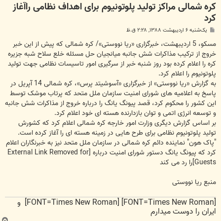
کره شمالی مراکز تولید پلوتونیوم برای اهداف نظامی راآغاز
کرد
پ
یک‌شنبه ۶ اردیبهشت ۱۳۸۸, ۲:۲۸ ق.ظ
س
ت
مسکو، 5 اردیبهشت، خبرگزاری «ریا نووستی»/ کره شمالی که پیش از این خبر
خروج از ترکیب مذاکرات شش جانبه میانجیان حل مسئله خلع سلاح شبه جزیره
کره را اعلام کرده بود روز شنبه خبر از سرگیری امور تاسیسات نظامی جهت تولید
پلوتونیوم را اعلام کرد.
به گزارش «ریا نووستی» از خبرگزاری «آسوشیتد پرس»، کره شمالی 14 آپریل در
پاسخ به اعلامیه های شورای امنیت سازمان ملل متحد که پرتاب موشک توسط
این کشور را محکوم کرد، قصد پیونگ یانگ را درباره خروج از مذاکرات شش جانبه
و توسعه انرژی اتمی و توان بازدارنده هسته ای خود اعلام کرد.
بر اساس گزارش دیگری وزارت امور خارجه کره شمالی اعلام کرد که کشورش
تولید پلوتونیوم نظامی برای طرح هایی در زمینه هسته ای را آغاز کرده است.
"پاک هون" نماینده دائم کره شمالی در سازمان ملل متحد نیز به خبرنگاران اعلام
کرد که پیونگ یانگ دستور شورای امنیت درباره
[External Link Removed for
Guests]
را رد می کند
منبع ریا نووستی
[FONT=Times New Roman] [FONT=Times New Roman] و
ایران را دوست میدارم
ب