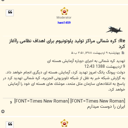
ا
ل
ا
Moderator
hani1459
Re: کره شمالی مراکز تولید پلوتونیوم برای اهداف نظامی راآغاز
کرد
پ
چهارشنبه ۹ اردیبهشت ۱۳۸۸, ۲:۵۱ ب.ظ
س
ت
تهدید کره شمالی به اجرای دوباره آزمایش هسته ای
9 ارديبهشت 1388 12:43
دولت پیونگ یانگ امروز تهدید كرد، آزمایش هسته ای دیگری انجام خواهد داد.
به گزارش شبكه خبر به نقل از شبكه تلویزیونی الجزیره، کره شمالی تهدید كرد در
پاسخ به انتقادهای سازمان ملل متحد، موشك های هسته ای خود را آزمایش
خواهد كرد.
[FONT=Times New Roman] [FONT=Times New Roman] و
ایران را دوست میدارم
ب
ا
ل
ا