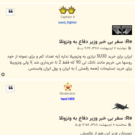
ا
ل
ا
Captain II
sand_fighter
Re: سفر بی خبر وزیر دفاع به ونزوئلا
پ
دوشنبه ۷ اردیبهشت ۱۳۸۸, ۹:۴۶ ب.ظ
س
ت
ایران برای خرید SU30 نیازی به ونزوییلا نداره (به تعداد کم و برای نمونه از خود
روسها می خریم مانند تانک تی 90 که فقط 2 تا خریداری شد )! ولی ونزوییلا
برای خرید تسلیحات (همه رقمش ) به ایران و پول ایران وابستس
ب
ا
ل
ا
Moderator
hani1459
Re: سفر بی خبر وزیر دفاع به ونزوئلا
پ
سه‌شنبه ۸ اردیبهشت ۱۳۸۸, ۱۲:۵۶ ق.ظ
س
ت
دوستان عزیز این هم از عکسش