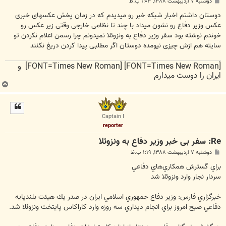
پ
دوشنبه ۷ اردیبهشت ۱۳۸۸, ۱:۰۳ ب.ظ
س
ت
دوستان داشتم اخبار شبکه خبر رو میدیدم که در زمان پخش عکسهای خبری
عکس وزیر دفاع رو نشون میداد با چند تا نظامی خارجی وقتی زیر عکس رو
خوندم نوشته بود سفر وزیر دفاع به ونزوئلا نمیدونم چرا رسمن اعلام نکردن تو
سایته هم ازش چیزی نیومده دوستان اگر مطلبی پیدا کردن دریغ نکنند
[FONT=Times New Roman] [FONT=Times New Roman] و
ایران را دوست میدارم
ب
ا
ل
ا
Captain I
reporter
Re: سفر بی خبر وزیر دفاع به ونزوئلا
پ
دوشنبه ۷ اردیبهشت ۱۳۸۸, ۱:۱۹ ب.ظ
س
ت
براي گسترش همكاري‌هاي دفاعي
سردار نجار وارد ونزوئلا شد
خبرگزاري فارس: وزير دفاع جمهوري اسلامي ايران در صدر يك هيئت بلندپايه
دفاعي صبح امروز براي انجام ديداري سه روزه وارد كاراكاس پايتخت ونزوئلا شد.