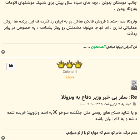
ت
جالب دوستان بدونن ، بچه های سپاه سال پیش برای شلیک موشکهای اتومات
ونزوئلا بودن ،
ونزوئلا هم احتمالا فروش فالکن هاش رو به ایران رد نکرده ف این پرنده ها ارزش
عملیاتی ندارن ، اما نهاجا میتونه دشمنش رو بهتر بشناسه ، به خصوص در برابر
پدافند
ان الارض یرثها عبادی
الصالحون
......
ب
ا
ل
ا
Colonel II
shola
Re: سفر بی خبر وزیر دفاع به ونزوئلا
پ
دوشنبه ۷ اردیبهشت ۱۳۸۸, ۹:۴۰ ب.ظ
س
ت
و یا شاید سلاح های روسی مثل جنگنده سوخو 30به اسم ونزوییلا خریده شده
باشه و به کام ایران باشه
منم مرگ، مادر تو، منم که دوباره تو را از نو میزایم.
ب