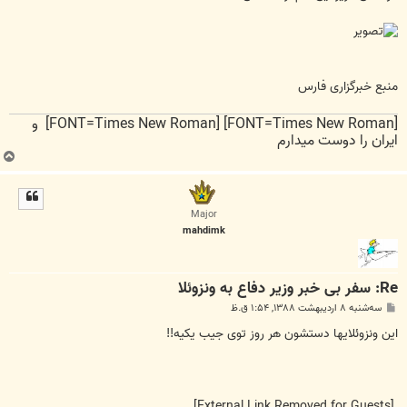
منبع خبرگزاری فارس
[FONT=Times New Roman] [FONT=Times New Roman] و
ایران را دوست میدارم
ب
ا
ل
ا
Major
mahdimk
Re: سفر بی خبر وزیر دفاع به ونزوئلا
پ
سه‌شنبه ۸ اردیبهشت ۱۳۸۸, ۱:۵۴ ق.ظ
س
ت
این ونزوئلایها دستشون هر روز توی جیب یکیه!!
[External Link Removed for Guests]