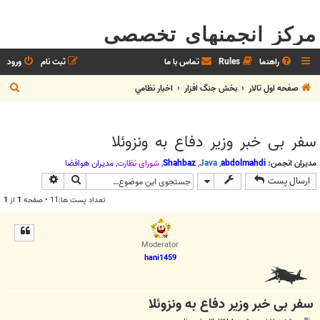
مرکز انجمنهای تخصصی
راهنما
Rules
تماس با ما
ثبت نام
ورود
ج
صفحه اول تالار
بخش جنگ افزار
اخبار نظامي
س
ت
سفر بی خبر وزیر دفاع به ونزوئلا
ج
و
مدیران انجمن:
abdolmahdi
,
Java
,
Shahbaz
,
شوراي نظارت
,
مديران هوافضا
جستجو
جستجوی پیش
ارسال پست
تعداد پست ها:11 • صفحه
1
از
1
Moderator
hani1459
سفر بی خبر وزیر دفاع به ونزوئلا