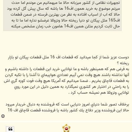
تجهیزات نظامی از کشور میزبانه حالا ما میهمانیم من موندم اما حدث
میزنم موضوع به خرید همون اف16 ها باشه که سال پیش گل کرده بود
حالا که اب از اسیاب افتاده به نظر من بهترین فرسته در ضمن قطعات
اف165 مثل پیکان تو دنیا ریخته حالا ونزوئلا عرضشو نداره اما ما تا به
حال ثابت کردیم مثلن همین اف14 هامون خب زمان مشخص میکنه
دوست عزيز شما از كجا ميدانيد كه قطعات اف 16 مثل قطعات پيكان تو بازار
ريخته ؟
به فرض هم كه همينطور باشه و ما توانايي خريد اين قطعات را داشته باشيم و
آنها نداشته باشند هيچ وقت نمي آييم تعدادي هواپيماي نا آشنا را با تكيه كردن
به قطعات قاچاق بخريم . ضمنا ميدانيم كه آمريكا هيچ وقت فوت كوزه گري اش
را به راحتي در اختيار هر كشوري نميگذارد به همين دليل در اين مورد روي
توانايي ونزوئلا هم نميشه حساب كرد .
برخلاف تصور شما دنياي امروز دنيايي است كه فروشنده به دنبال خريدار ميرود
حالا اين فروشنده وزير دفاع يك كشور باشه يا فروشنده قطعت قاچاق اف 16
ب
ا
ل