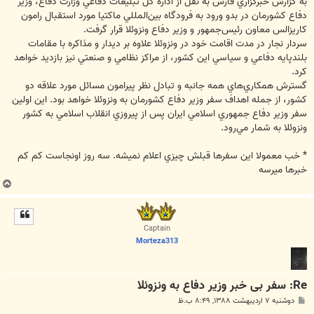
به گزارش خبرگزاري فارس به نقل از اداره كل تبليغات دفاعي وزارت دفاع، وزير
دفاع كشورمان در بدو ورود به فرودگاه بين‌المللي ماكتيا مورد استقبال رامون
كاريزالس معاون رئيس‌جمهور و وزير دفاع ونزوئلا قرار گرفت.
سردار نجار در مدت اقامت خود در ونزوئلا علاوه بر ديدار و مذاكره با مقامات
بلندپايه دفاعي و سياسي اين كشور، از مراكز نظامي و صنعتي نيز بازديد خواهد
كرد.
گسترش همكاري‌هاي همه جانبه و تبادل نظر پيرامون مسائل مورد علاقه دو
كشور، از جمله اهداف سفر وزير دفاع كشورمان به ونزوئلا خواهد بود. اين اولين
سفر وزير دفاع جمهوري اسلامي ايران پس از پيروزي انقلاب اسلامي به كشور
ونزوئلا به شمار مي‌رود.
* خب معمولا اين سفرها قبلش چيزي اعلام نميشه. سه روز اونجاست كم كم
خبرها ميرسه
ب
ا
ل
ا
Captain
Morteza313
Re: سفر بی خبر وزیر دفاع به ونزوئلا
پ
دوشنبه ۷ اردیبهشت ۱۳۸۸, ۸:۴۹ ب.ظ
س