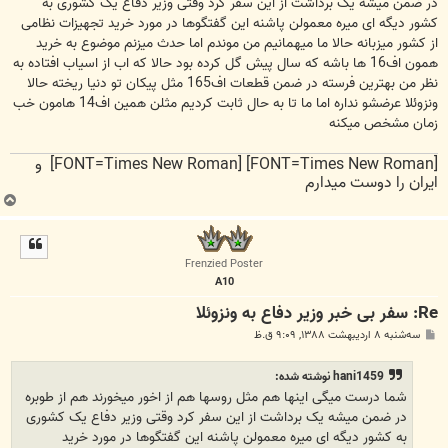
در ضمن میشه یک برداشت از این سفر کرد وقتی وزیر دفاع یک کشوری به
کشور دیگه ای میره معمولن پاشنه این گفتگوها در مورد خرید تجهیزات نظامی
از کشور میزبانه حالا ما میهمانیم من موندم اما حدث میزنم موضوع به خرید
همون اف16 ها باشه که سال پیش گل کرده بود حالا که اب از اسیاب افتاده به
نظر من بهترین فرسته در ضمن قطعات اف165 مثل پیکان تو دنیا ریخته حالا
ونزوئلا عرضشو نداره اما ما تا به حال ثابت کردیم مثلن همین اف14 هامون خب
زمان مشخص میکنه
[FONT=Times New Roman] [FONT=Times New Roman] و
ایران را دوست میدارم
ب
ا
ل
ا
Frenzied Poster
A10
Re: سفر بی خبر وزیر دفاع به ونزوئلا
پ
سه‌شنبه ۸ اردیبهشت ۱۳۸۸, ۹:۰۹ ق.ظ
س
ت
hani1459 نوشته شده:
شما درست میگی اینها هم مثل روسها هم از اخور میخورند هم از طوبره
در ضمن میشه یک برداشت از این سفر کرد وقتی وزیر دفاع یک کشوری
به کشور دیگه ای میره معمولن پاشنه این گفتگوها در مورد خرید