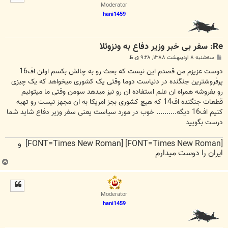
ا
Moderator
hani1459
Re: سفر بی خبر وزیر دفاع به ونزوئلا
پ
سه‌شنبه ۸ اردیبهشت ۱۳۸۸, ۹:۲۸ ق.ظ
س
ت
دوست عزیزم من قصدم این نیست که بحث رو به چالش بکسم اولن اف16
پرفروشترین جنگنده در دنیاست دوما وقتی یک کشوری میخواهد که یک چیزی
رو بفروشه همراه ان علم استفاده ان رو نیز میدهد سومن وقتی ما میتونیم
قطعات جنگنده اف14 که هیچ کشوری بجز امریکا به ان مجهز نیست رو تهیه
کنیم اف16 دیگه.......... خوب در مورد سیاست یعنی سفر وزیر دفاع شاید شما
درست بگویید
[FONT=Times New Roman] [FONT=Times New Roman] و
ایران را دوست میدارم
ب
ا
ل
ا
Moderator
hani1459