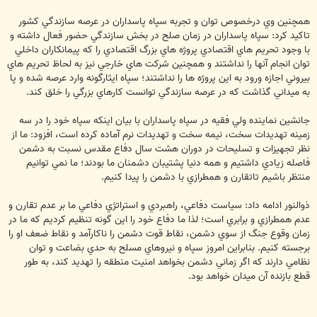
همچنين وي درخصوص توان و تجربه سپاه پاسداران در عرصه سازندگي كشور
تاكيد كرد: سپاه پاسداران در زمان صلح در بخش سازندگي حضور فعال داشته و
با وجود تحريم هاي اقتصادي پروژه هاي بزرگ اقتصادي را كه پيمانكاران داخلي
توان انجام آنها را نداشتند و همچنين شركت هاي خارجي نيز به لحاظ تحريم هاي
بيروني اجازه ورود به اين پروژه ها را نداشتند؛ سپاه ايثارگونه وارد عرصه شده و پا
به ميداني گذاشت كه در عرصه سازندگي توانست كارهاي بزرگي را خلق كند.
جانشين نماينده ولي فقيه در سپاه پاسداران با بيان اينكه سپاه خود را در سه
زمينه تهديدات سخت، نيمه سخت و تهديدات نرم آماده كرده است، افزود: ما از
نظر تجهيزات و تسليحات در دوران هشت سال دفاع مقدس نسبت به دشمن
فاصله زيادي داشتيم و همه دنيا پشتيبان دشمنان ما بودند؛ ما نمي توانيم
منتظر باشيم تاتقارن و همطرازي با دشمن را پيدا كنيم.
ذوالنور ادامه داد: سياست دفاعي، راهبردي و استراتژي دفاعي ما بر عدم تقارن و
عدم همطرازي و برابري است؛ لذا ما دفاع خود را اين گونه تنظيم كرديم كه ما در
زمان وقوع جنگ از سوي دشمن، نقاط قوت دشمن را ناكارآمد و نقاط ضعف او را
برجسته كنيم. بنابراين امروز سپاه و نيروهاي مسلح به حدي بضاعت و توان
نظامي دارند كه اگر زماني دشمن بخواهد امنيت منطقه را تهديد كند، به طور
قطع بازنده آن ميدان خواهد بود.