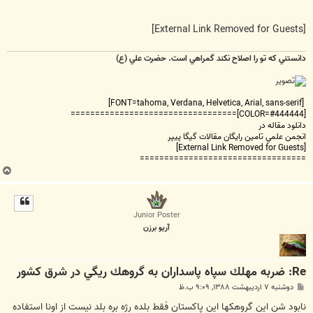
[External Link Removed for Guests]
دانستني که تو را اصلاح نکند گمراهي است. حضرت علي (ع)
[FONT=tahoma, Verdana, Helvetica, Arial, sans-serif]
[COLOR=#444444]==================================
دانلود مقاله در
انجمن علمي تامين رايگان مقالات گيگا پيپر
[External Link Removed for Guests]
==================================
ب
ا
ل
ا
Junior Poster
آريو برزن
Re: ضربه مهلك سپاه پاسداران به گروهك ريگي در شرق كشور
پ
دوشنبه ۷ اردیبهشت ۱۳۸۸, ۹:۰۹ ب.ظ
س
ت
نابود شن اين گروهكها اين پاكستان فقط بلده رژه بره بلد نيست از اونا استفاده