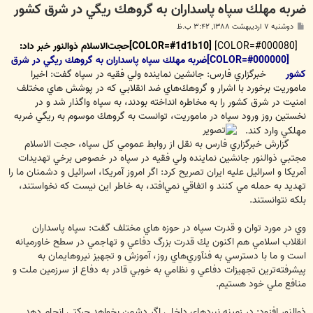
ضربه مهلك سپاه پاسداران به گروهك ريگي در شرق كشور
پ
دوشنبه ۷ اردیبهشت ۱۳۸۸, ۳:۴۲ ب.ظ
س
ت
[COLOR=#000080]
[COLOR=#1d1b10]حجت‌الاسلام ذوالنور خبر داد:
[COLOR=#000000]ضربه مهلك سپاه پاسداران به گروهك ريگي در شرق
كشور
خبرگزاري فارس: جانشين نماينده ولي فقيه در سپاه گفت: اخيرا
ماموريت برخورد با اشرار و گروهك‌هاي ضد انقلابي كه در پوشش هاي مختلف
امنيت در شرق كشور را به مخاطره انداخته بودند، به سپاه واگذار شد و در
نخستين روز ورود سپاه در ماموريت، توانست به گروهك موسوم به ريگي ضربه
مهلكي وارد كند.
گزارش خبرگزاري فارس به نقل از روابط عمومي كل سپاه، حجت الاسلام
مجتبي ذوالنور جانشين نماينده ولي فقيه در سپاه در خصوص برخي تهديدات
آمريكا و اسرائيل عليه ايران تصريح كرد: اگر امروز آمريكا، اسرائيل و دشمنان ما را
تهديد به حمله مي كنند و اتفاقي نمي‌افتد، به خاطر اين نيست كه نخواستند،
بلكه نتوانستند.
وي در مورد توان و قدرت سپاه در حوزه هاي مختلف گفت: سپاه پاسداران
انقلاب اسلامي هم اكنون يك قدرت بزرگ دفاعي و تهاجمي در سطح خاورميانه
است و ما با دسترسي به فنآوري‌هاي روز، آموزش و تجهيز نيروهايمان به
پيشرفته‌ترين تجهيزات دفاعي و نظامي به خوبي قادر به دفاع از سرزمين ملت و
منافع ملي خود هستيم.
ذوالنور افزود: در زمينه نبردهاي داخلي اگر دشمن بخواهد حركتي انجام دهد