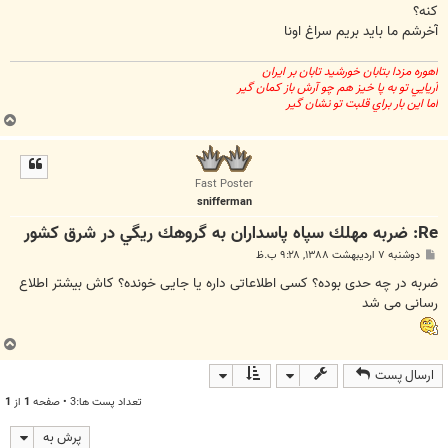
كنه؟
آخرشم ما بايد بريم سراغ اونا
اهوره مزدا بتابان خورشيد تابان بر ايران
آريايي تو به پا خيز هم چو آرش باز كمان گير
اما اين بار براي قلبت تو نشان گير
ب
ا
ل
ا
Fast Poster
snifferman
Re: ضربه مهلك سپاه پاسداران به گروهك ريگي در شرق كشور
پ
دوشنبه ۷ اردیبهشت ۱۳۸۸, ۹:۲۸ ب.ظ
س
ت
ضربه در چه حدی بوده؟ کسی اطلاعاتی داره یا جایی خونده؟ کاش بیشتر اطلاع
رسانی می شد
ب
ا
ارسال پست
ل
ا
تعداد پست ها:3 • صفحه
1
از
1
پرش به