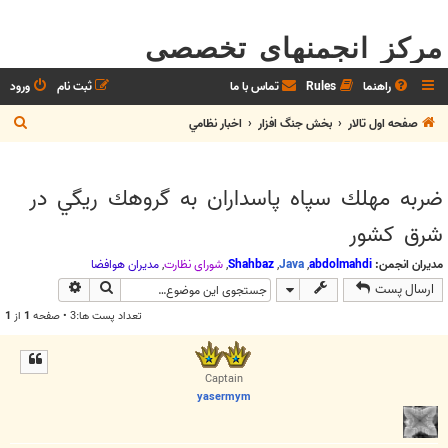
مرکز انجمنهای تخصصی
راهنما
Rules
تماس با ما
ثبت نام
ورود
ج
صفحه اول تالار
بخش جنگ افزار
اخبار نظامي
س
ت
ضربه مهلك سپاه پاسداران به گروهك ريگي در
ج
شرق كشور
و
مدیران انجمن:
abdolmahdi
,
Java
,
Shahbaz
,
شوراي نظارت
,
مديران هوافضا
جستجو
جستجوی پیش
ارسال پست
تعداد پست ها:3 • صفحه
1
از
1
Captain
yasermym