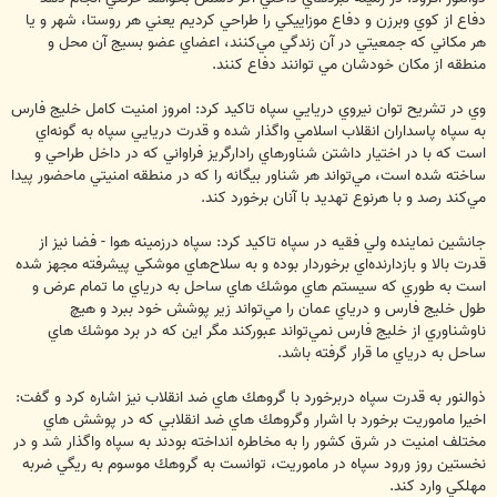
دفاع از كوي وبرزن و دفاع موزاييكي را طراحي كرديم يعني هر روستا، شهر و يا
هر مكاني كه جمعيتي در آن زندگي مي‌كنند، اعضاي عضو بسيج آن محل و
منطقه از مكان خودشان مي توانند دفاع كنند.
وي در تشريح توان نيروي دريايي سپاه تاكيد كرد: امروز امنيت كامل خليج فارس
به سپاه پاسداران انقلاب اسلامي واگذار شده و قدرت دريايي سپاه به گونه‌اي
است كه با در اختيار داشتن شناورهاي رادارگريز فراواني كه در داخل طراحي و
ساخته شده است، مي‌تواند هر شناور بيگانه را كه در منطقه امنيتي ماحضور پيدا
مي‌كند رصد و با هرنوع تهديد با آنان برخورد كند.
جانشين نماينده ولي فقيه در سپاه تاكيد كرد: سپاه درزمينه هوا - فضا نيز از
قدرت بالا و بازدارنده‌اي برخوردار بوده و به سلاح‌هاي موشكي پيشرفته مجهز شده
است به طوري كه سيستم هاي موشك هاي ساحل به درياي ما تمام عرض و
طول خليج فارس و درياي عمان را مي‌تواند زير پوشش خود ببرد و هيچ
ناوشناوري از خليج فارس نمي‌تواند عبوركند مگر اين كه در برد موشك هاي
ساحل به درياي ما قرار گرفته باشد.
ذوالنور به قدرت سپاه دربرخورد با گروهك هاي ضد انقلاب نيز اشاره كرد و گفت:
اخيرا ماموريت برخورد با اشرار وگروهك هاي ضد انقلابي كه در پوشش هاي
مختلف امنيت در شرق كشور را به مخاطره انداخته بودند به سپاه واگذار شد و در
نخستين روز ورود سپاه در ماموريت، توانست به گروهك موسوم به ريگي ضربه
مهلكي وارد كند.