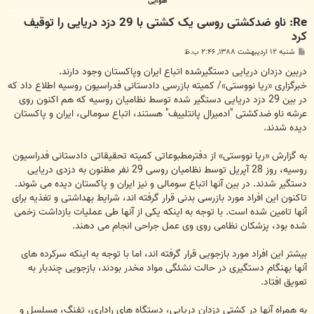
هوایی
Re: ناو ضدکشتی روسی یک کشتی با 29 دزد دریایی را توقیف
کرد
پ
شنبه ۱۲ اردیبهشت ۱۳۸۸, ۲:۴۶ ب.ظ
س
ت
دربین دزدان دریایی دستگيرشده اتباع ایران وپاکستان وجود دارند.
خبرگزاری «ریا نووستی»/ کمیته بازرسی دادستانی فدراسیون روسیه اطلاع داد که
در بین 29 دزد دریایی دستگیر شده توسط نظامیان روسیه که هم اکنون روی
عرشه ناو ضدکشتی "ادمیرال پانتلییف" هستند، اتباع سومالی، ایران و پاکستان
دیده شدند.
به گزارش «ریا نووستی» از دفترمطبوعاتی کمیته تحقیقاتی دادستانی فدراسیون
روسیه، روز 28 آپریل توسط نظامیان روسی 29 نفر مظنون به دزدی دریایی
دستگیر شدند. در بین آنها اتباع سومالی و نیز ایران و پاکستان دیده می شوند.
تاکنون این افراد مورد بازرسی بدنی قرار گرفته اند، شرایط بهداشتی و تغذیه برای
آنها تامین شده است. با توجه به اینکه یکی از آنها طی عملیات بازداشت زخمی
شده بود، پزشکان نظامی روی وی عمل جراحی انجام می دهند.
بیشتر این افراد مورد بازجویی قرار گرفته اند، اما با توجه به اینکه سرکرده های
آنها بهنگام دستگیری در حالت نشئگی مواد مخدر بودند، بازجویی چندبار به
تعویق افتاد.
به همراه آنها در کشتی دزدان دریایی، دستگاه های راداری، تفنگ، مسلسل و