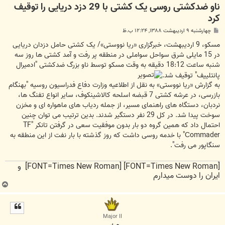
ناو ضدکشتی روسی یک کشتی با 29 دزد دریایی را توقیف
کرد
پ
چهارشنبه ۹ اردیبهشت ۱۳۸۸, ۱۲:۲۴ ب.ظ
س
ت
مسکو، 9 اردیبهشت، خبرگزاری «ریا نووستی»/ یک کشتی حامل دزدان دریایی
در 15 مایلی شرق سواحل سواملی در منطقه پر رفت و آمد کشتی ها روز سه
شنبه ساعت 18:12 دقیقه به وقت مسکو توسط ناو بزرگ ضدکشتی "ادمیرال
پانتلییف" توقیف شد.
به گزارش «ریا نووستی» به نقل از اطلاعیه وزارت دفاع فدراسیون روسیه "بهنگام
بازرسی، در عرشه کشتی 7 قبضه اسلحه کالاشینکوف، سایر انواع تفنگ ها،
نردبان، دستگاه های راهنمای مسیر، از جمله ردیاب های ماهواره ای و مخزن
سوخت پیدا شد. در کل 29 نفر دستگیر شدند. بدین ترتیب می توان چنین
احتمال داد که همین گروه دو بار بدون موفقیت سعی در گرفتن تانکر "TF
Сommader" با خدمه روسی داشت که روز گذشته با بار نفت از این منطقه به
سنگاپور می رفت".
[FONT=Times New Roman] [FONT=Times New Roman] و
ایران را دوست میدارم
ب
ا
ل
ا
Major II