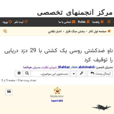
مرکز انجمنهای تخصصی
راهنما
Rules
تماس با ما
ثبت نام
ورود
ج
صفحه اول تالار
بخش جنگ افزار
اخبار نظامي
س
ت
ناو ضدکشتی روسی یک کشتی با 29 دزد دریایی
ج
را توقیف کرد
و
مدیران انجمن:
abdolmahdi
,
Java
,
Shahbaz
,
شوراي نظارت
,
مديران هوافضا
جستجو
جستجوی پیش
ارسال پست
تعداد پست ها:2 • صفحه
1
از
1
Moderator
hani1459