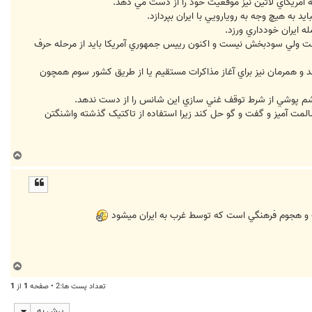
ه آمريکاي لاتين نيز موقعيت خود را از دست مي دهد.
د به هيچ وجه به رويارويي با ايران بپردازد.
ه ايران خودداري ورزد.
 هر چند کار نيکي است ولي سودبخش نيست و اکنون رييس جمهوري آمريکا بايد از مرحله حرف
ند و همرمان نيز براي آغاز مذاکرات مستقيم يا از طريق کشور سوم همچون
 چشم پوشي از شرط توقف غني سازي اين شانس را از دست ندهد.
لمت آميز و گفت و گو حل کند زيرا استفاده از تاکتيک گذشته واشنگتن
ب
ا
ل
ا
نگ و هجوم فرهنگي است كه توسط غرب به ايران ميشود
ب
ا
تعداد پست ها:2 • صفحه
1
از
1
ل
ا
پرش به