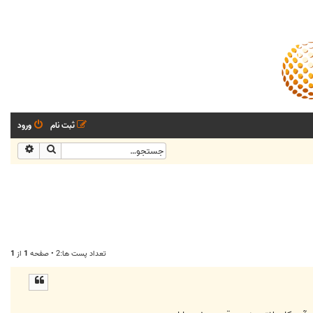
ثبت نام
ورود
جستجو
جستجو
تعداد پست ها:2 • صفحه
1
از
1