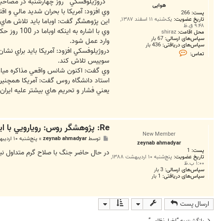
ت
"دروژيلوفسکي " روز چهارشنبه در مصاحبه 
هوایی
وي افزود: آمريکا با بحران شديد مالي و اق
پست:
266
تاریخ عضویت:
یک‌شنبه ۱۱ اسفند ۱۳۸۷,
اين پژوهشگر گفت: اوباما بايد تلاش هاي 
۹:۴۸ ق.ظ
وي با اشا
محل اقامت:
shiraz
سپاس‌های ارسالی:
67 بار
وارد عمل شود.
سپاس‌های دریافتی:
436 بار
دروژيلوفسکي افزود: آمريکا بايد براي نش
ت
تماس:
م
سوييس تلاش کند.
ا
وي گفت: اکنون شانس واقعي مذاکره ميان 
س
ه
استاد دانشگاه روس گفت: آمريکا همچنين 
و
ا
يعني فشار و تحريم هاي بيشتر عليه ايران 
ی
ی
Re: پژوهشگر روس: رويارويي با ايران به نفع آمريکا نيست
New Member
پ
توسط
zeynab ahmadyar
»
پنج‌شنبه ۱۰ اردیبهشت ۱۳۸۸, ۱:۱۶ ب.ظ
zeynab ahmadyar
س
پست:
1
ت
در حال حاضر جنگ با صلاح گرم متداول ني
تاریخ عضویت:
پنج‌شنبه ۱۰ اردیبهشت ۱۳۸۸,
۱:۰۰ ب.ظ
سپاس‌های ارسالی:
3 بار
سپاس‌های دریافتی:
1 بار
ارسال پست
بازگشت به “اخبار نظامي”