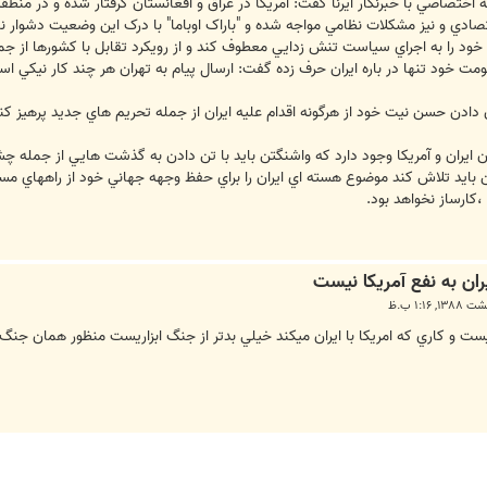
اختصاصي با خبرنگار ايرنا گفت: آمريکا در عراق و افغانستان گرفتار شده و در منطق
تصادي و نيز مشکلات نظامي مواجه شده و "باراک اوباما" با درک اين وضعيت دشوار نباي
خود را به اجراي سياست تنش زدايي معطوف کند و از رويکرد تقابل با کشورها از جمل
ره به اينکه اوباما در 100 روز حکومت خود تنها در باره ايران حرف زده گفت: ارسال پيام به تهران
ان دادن حسن نيت خود از هرگونه اقدام عليه ايران از جمله تحريم هاي جديد پرهيز ک
ايران و آمريکا وجود دارد که واشنگتن بايد با تن دادن به گذشت هايي از جمله
بايد تلاش کند موضوع هسته اي ايران را براي حفظ وجهه جهاني خود از راههاي مسا
،کارساز نخواهد بود.
ست و كاري كه امريكا با ايران ميكند خيلي بدتر از جنگ ابزاريست منظور همان ج