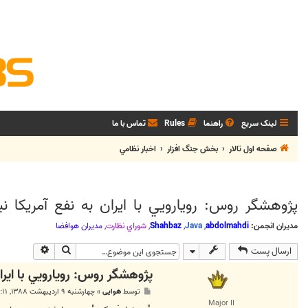
لینک سریع
راهنما
Rules
تماس با ما
صفحه اول تالار
بخش جنگ افزار
اخبار نظامي
پژوهشگر روس: رويارويي با ايران به نفع آمريکا 
مدیران انجمن:
abdolmahdi
,
Java
,
Shahbaz
,
شوراي نظارت
,
مديران هوافضا
جستجو
جستجوی پی
ارسال پست
پژوهشگر روس: رويارويي با ايرا
پ
توسط
هوایی
»
چهارشنبه ۹ اردیبهشت ۱۳۸۸, ۱:۱۱ ب.ظ
س
Major II