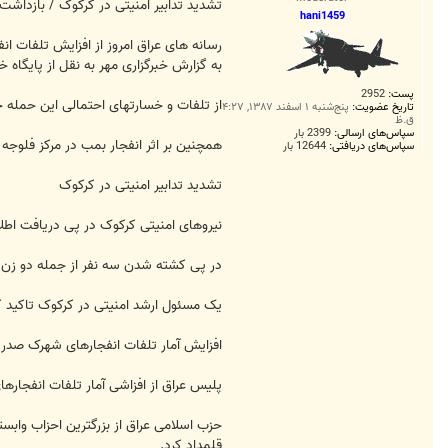
ت
تشدید تدابیر امنیتی در کرکوک / بازداشت 25 فرد تحت پیگرد در دیال
hani1459
رسانه های عراق امروز از افزایش تلفات ا
به گزارش خبرگزاری مهر به نقل از پایگا
پست:
2952
از تلفات و خسارتهای احتمالی این حمله 
تاریخ عضویت:
پنج‌شنبه ۱ اسفند ۱۳۸۷, ۴:۲۷
ق.ظ
سپاس‌های ارسالی:
2399 بار
همچنین بر اثر انفجار بمب در مرکز فلوج
سپاس‌های دریافتی:
12644 بار
تشدید تدابیر امنیتی در کرکوک
نیروهای امنیتی کرکوک در پی دریافت اطلا
در پی کشته شدن سه نفر از جمله دو زن از دو خانواده مسیحی،بیش از 300 گشتی پلیس در تمام من
یک مسئول ارشد امنیتی در کرکوک تاکید ک
افزایش آمار تلفات انفجارهای شهرک صدر 
پلیس عراق از افزاشی آمار تلفات انفجارهای روز گذشته در شهرک صدر بغد
حزب اسلامی عراق از بزرگترین احزاب واب
قلمداد کرد.