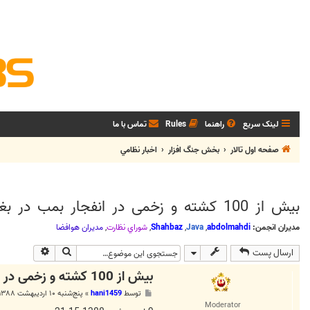
لینک سریع
راهنما
Rules
تماس با ما
صفحه اول تالار
بخش جنگ افزار
اخبار نظامي
بیش از 100 كشته و زخمی در انفجار بمب در بغداد
مدیران انجمن:
abdolmahdi
,
Java
,
Shahbaz
,
شوراي نظارت
,
مديران هوافضا
جستجو
جستجوی پی
ارسال پست
بیش از 100 كشته و زخمی در انفجار بمب در بغداد
پ
توسط
hani1459
»
پنج‌شنبه ۱۰ اردیبهشت ۱۳۸۸, ۱۲:۰۴ ق.ظ
س
Moderator