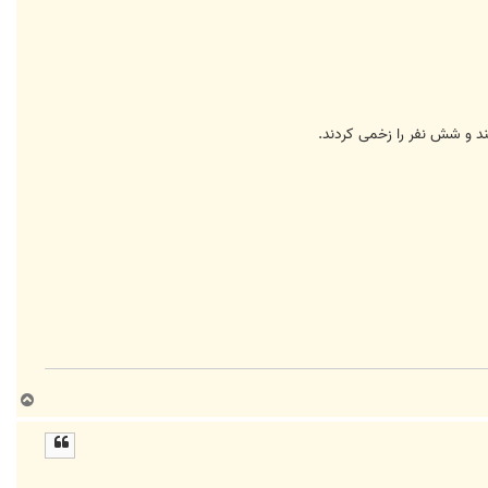
ند و شش نفر را زخمی كردند.
ب
ا
ل
ا