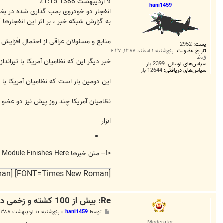
ت
9 ارديبهشت 1388 21:15
hani1459
انفجار دو خودروی بمب گذاری شده در بغداد 109 كشته و زخمی بر جا گ
به گزارش شبكه خبر ، بر اثر این انفجارها كه در بازار شه
منابع و مسئولان عراقی از احتمال افزایش ت
پست:
2952
تاریخ عضویت:
پنج‌شنبه ۱ اسفند ۱۳۸۷, ۴:۲۷
ق.ظ
خبر دیگر این كه نظامیان آمریكا با تیرا
سپاس‌های ارسالی:
2399 بار
سپاس‌های دریافتی:
12644 بار
این دومین بار است كه نظامیان آمریكا با 
نظامیان آمریكا چند روز پیش نیز دو عضو ی
ابزار
<!-- متن خبرها Module Finishes Here -->
[FONT=Times New Roman] [FONT=Times New Roman] و ایران را دوست میدارم
Re: بیش از 100 كشته و زخمی در انفجار بمب در بغداد
پ
توسط
hani1459
»
پنج‌شنبه ۱۰ اردیبهشت ۱۳۸۸, ۸:۵۲ ب.ظ
س
Moderator