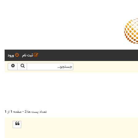
ثبت نام
ورود
جستجو
جستجو
تعداد پست ها:2 • صفحه
1
از
1