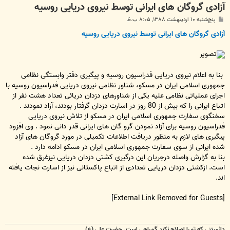
آزادی گروگان های ایرانی توسط نیروی دریایی روسیه
پ
پنج‌شنبه ۱۰ اردیبهشت ۱۳۸۸, ۸:۰۵ ب.ظ
س
ت
آزادی گروگان های ایرانی توسط نیروی دریایی روسیه
بنا به اعلام نیروی دریایی فدراسیون روسیه و پیگیری دفتر وابستگی نظامی
جمهوری اسلامی ایران در مسکو، شناور نظامی نیروی دریایی فدراسیون روسیه با
اجرای عملیاتی نظامی علیه یکی از شناورهای دزدان دریائی تعداد هشت نفر از
اتباع ایرانی را که بیش از 80 روز در اسارت دزدان گرفتار بودند، آزاد نمودند .
سخنگوی سفارت جمهوری اسلامی ایران در مسکو از تلاش نیروی دریایی
فدراسیون روسیه برای آزاد نمودن گرو گان های ایرانی قدر دانی نمود . وی افزود
پیگیری های لازم به منظور دریافت اطلاعات تکمیلی در مورد گروگان های آزاد
شده ایرانی از سوی سفارت جمهوری اسلامی ایران در مسکو ادامه دارد .
بنا به گزارش واصله درجریان این درگیری کشتی دزدان دریایی نیزغرق شده
است. ازکشتی دزدان دریایی تعدادی از اتباع پاکستانی نیز از اسارت نجات یافته
اند.
[External Link Removed for Guests]
دانستني که تو را اصلاح نکند گمراهي است. حضرت علي (ع)