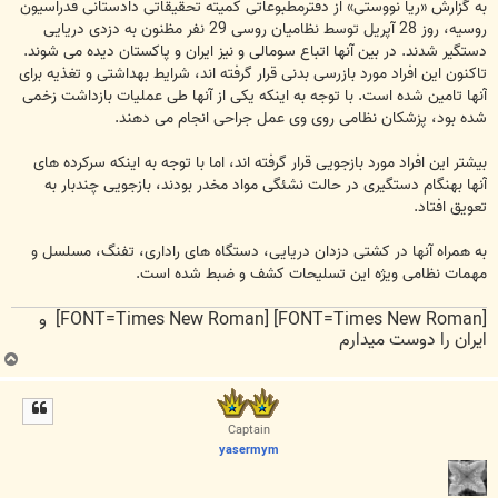
به گزارش «ریا نووستی» از دفترمطبوعاتی کمیته تحقیقاتی دادستانی فدراسیون
روسیه، روز 28 آپریل توسط نظامیان روسی 29 نفر مظنون به دزدی دریایی
دستگیر شدند. در بین آنها اتباع سومالی و نیز ایران و پاکستان دیده می شوند.
تاکنون این افراد مورد بازرسی بدنی قرار گرفته اند، شرایط بهداشتی و تغذیه برای
آنها تامین شده است. با توجه به اینکه یکی از آنها طی عملیات بازداشت زخمی
شده بود، پزشکان نظامی روی وی عمل جراحی انجام می دهند.
بیشتر این افراد مورد بازجویی قرار گرفته اند، اما با توجه به اینکه سرکرده های
آنها بهنگام دستگیری در حالت نشئگی مواد مخدر بودند، بازجویی چندبار به
تعویق افتاد.
به همراه آنها در کشتی دزدان دریایی، دستگاه های راداری، تفنگ، مسلسل و
مهمات نظامی ویژه این تسلیحات کشف و ضبط شده است.
[FONT=Times New Roman] [FONT=Times New Roman] و
ایران را دوست میدارم
ب
ا
ل
ا
Captain
yasermym