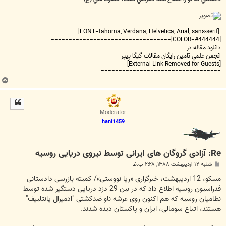
[FONT=tahoma, Verdana, Helvetica, Arial, sans-serif]
[COLOR=#444444]==================================
دانلود مقاله در
انجمن علمي تامين رايگان مقالات گيگا پيپر
[External Link Removed for Guests]
==================================
ب
ا
ل
ا
Moderator
hani1459
Re: آزادی گروگان های ایرانی توسط نیروی دریایی روسیه
پ
شنبه ۱۲ اردیبهشت ۱۳۸۸, ۲:۲۸ ب.ظ
س
ت
مسکو، 12 اردیبهشت، خبرگزاری «ریا نووستی»/ کمیته بازرسی دادستانی
فدراسیون روسیه اطلاع داد که در بین 29 دزد دریایی دستگیر شده توسط
نظامیان روسیه که هم اکنون روی عرشه ناو ضدکشتی "ادمیرال پانتلییف"
هستند، اتباع سومالی، ایران و پاکستان دیده شدند.