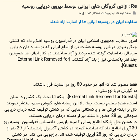
Re: آزادی گروگان های ایرانی توسط نیروی دریایی روسیه
پ
سه‌شنبه ۱۵ اردیبهشت ۱۳۸۸, ۱:۰۵ ق.ظ
س
ت
سفارت ایران در روسیه: ایرانی ها از اسارت آزاد شدند
امروز سفارت جمهوری اسلامی ایران در فدراسیون روسیه اطلاع داد که کشتی
جنگی نیروی دریایی روسیه هشت تن از اتباع ایرانی که توسط دزدان دریایی
سومالی به اسارت گرفته شده بودند را آزاد ساختند. در کنار ایرانی ها همچنین
چند نفر پاکستانی نیز از بند آزاد گشتند.
[External Link Removed for
.
Guests]
فقط معلوم شد که آنها در حدود 80 روز در اسارت قرار داشتند.
به گزارش «ریا نووستی»،
[External Link Removed for Guests]
. اینکه آیا بحث یک کشتی در میان
است، هنوز معلوم نیست. پیش از این رسانه های گروهی خبری منتشر نمودند
دال بر اینکه ایرانی ها و پاکستانی هایی که در کشتی توقیف شده دزدان دریایی
سومالی روز 28 حضور داشتند نیز از دسته دزدان دریایی هستند.
در همین حال پایگاه اطلاع رسانی کمیته بازرسی دادستانی فدراسیون روسیه روز
30 آپریل اطلاع داد که نماینده کمیته در کشتی "آدمیرال پانتلییف" از 29 نفر از
دزدان دریایی که روز 28 آپریل توقیف شده اند، بازجویی می کند. در کشتی