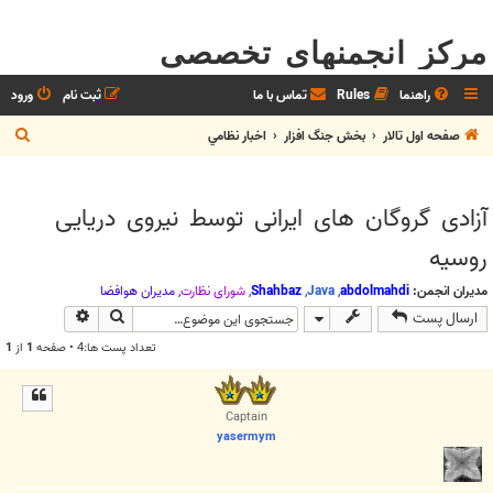
مرکز انجمنهای تخصصی
راهنما
Rules
تماس با ما
ثبت نام
ورود
ج
صفحه اول تالار
بخش جنگ افزار
اخبار نظامي
س
ت
آزادی گروگان های ایرانی توسط نیروی دریایی
ج
روسیه
و
مدیران انجمن:
abdolmahdi
,
Java
,
Shahbaz
,
شوراي نظارت
,
مديران هوافضا
جستجو
جستجوی پیش
ارسال پست
تعداد پست ها:4 • صفحه
1
از
1
Captain
yasermym