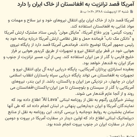
آمریکا قصد ترانزیت به افغانستان از خاک ایران را دارد
پ
شنبه ۱۲ اردیبهشت ۱۳۸۸, ۱۰:۲۰ ب.ظ
س
ت
آمریکا قصد دارد از خاک ایران برای انتقال نیروهای خود و نیز سلاح و مهمات و
مواد غذایی به افغانستان استفاده کند.
"روبرت گیتس" وزیر دفاع آمریکا، "مایکل مولن" رئیس ستاد مشترک ارتش آمریکا
و "دانکن مک ناب" فرمانده حمل و نقل نظامی ارتش آمریکا درباره برنامه خود به
رئیس جمهور آمریکا توضیح دادند. فرماندهی آمریکا قصد دارد از پایگاه نیروی
هوایی خود در قطر برای انتقال نیرو و تجهیزات از طریق کریدور هوایی بر فراز
خلیج فارس با گذر از مرز ایران استفاده کند. پس از آن، مسیر ترانزیت از جنوب و
مرکز ایران به قندهار خواهد بود.
بعقیده استراتژی پردازان آمریکایی، پایگاه دریایی ایده آل برای انتقال نیرو و
تجهیزات به افغانستان می تواند پایگاه دریایی سپاه پاسداران انقلاب اسلامی
ایران در چابهار، در نزدیکی مرز ایران و پاکستان، باشد. از این بندر، نیروهای
آمریکایی با گذر از سیستان و بلوچستان تا مرز ایران-پاکستان-افغانستان می
روند و از آنجا عازم قندهار می شوند.
پیشتر خبرگزاری رگنوم به نقل از روزنامه لبنانی "Al Lava" اطلاع داده بود که
نمایندگان آمریکا و ایران دیدارهایی پنهانی در لبنان انجام داده اند که طی آنها
سامان بخشیدن به روابط دوجانبه را بررسی کردند. این روزنامه به نقل از منابع
دیپلماتیک لبنانی اطلاع داد که اولین دیدار در سفارت آمریکا در بیروت و دومین
دیدار در سفارت ایران در جنوب بیروت انجام شده بود.
منبع ریا نووستی