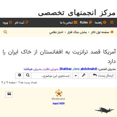
مرکز انجمنهای تخصصی
راهنما
Rules
تماس با ما
ثبت نام
ورود
ج
صفحه اول تالار
بخش جنگ افزار
اخبار نظامي
س
ت
آمریکا قصد ترانزیت به افغانستان از خاک ایران را
ج
دارد
و
مدیران انجمن:
abdolmahdi
,
Java
,
Shahbaz
,
شوراي نظارت
,
مديران هوافضا
جستجو
جستجوی پیش
ارسال پست
تعداد پست ها:1 • صفحه
1
از
1
Moderator
hani1459