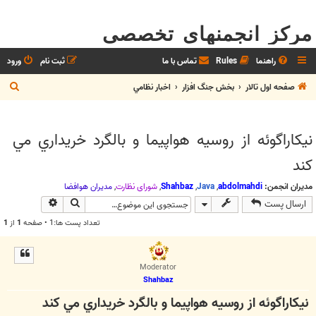
مرکز انجمنهای تخصصی
راهنما
Rules
تماس با ما
ثبت نام
ورود
ج
صفحه اول تالار
بخش جنگ افزار
اخبار نظامي
س
ت
نيکاراگوئه از روسيه هواپيما و بالگرد خريداري مي
ج
کند
و
مدیران انجمن:
abdolmahdi
,
Java
,
Shahbaz
,
شوراي نظارت
,
مديران هوافضا
جستجو
جستجوی پیش
ارسال پست
تعداد پست ها:1 • صفحه
1
از
1
Moderator
Shahbaz
نيکاراگوئه از روسيه هواپيما و بالگرد خريداري مي کند