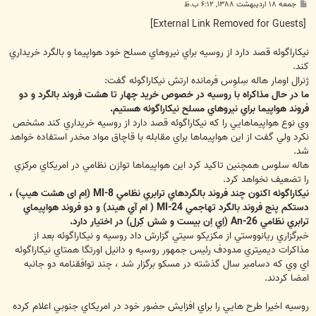
پ
جمعه ۱۸ اردیبهشت ۱۳۸۸, ۶:۱۲ ب.ظ
س
ت
[External Link Removed for Guests]
نيکاراگوئه قصد دارد از روسيه براي نيروهاي مسلح خود هواپيما و بالگرد خريداري
کند.
ژنرال اومار هاله سِلوِس فرمانده ارتش نيکاراگوئه گفت:
ما در حال مذاکراه با روسيه در خصوص خريد چهار تا هشت فروند بالگرد و دو
فروند هواپيما براي نيروهاي مسلح نيکاراگوئه هستيم.
وي نوع هواپيماهايي را که نيکاراگوئه قصد دارد از روسيه خريداري کند مشخص
نکرد ولي گفت از اين هواپيماها براي مقابله با قاچاق مواد مخدر استفاده خواهد
شد.
هاله سلوس همچنين تاکيد کرد اين هواپيماها توازن نظامي در امريکاي مرکزي
را تضعيف نخواهد کرد.
نيکاراگوئه اکنون چند فروند بالگردهاي ترابري نظامي MI-8 (اِم ای هشت هيپ) ،
دستکم پنج فروند بالگرد تهاجمي MI-24 ( ام آي هيند) و دو فروند هواپيماي
ترابري نظامي An-26 (اِي اِن بيست و شش کِرل) در اختيار دارد.
خبرگزاري ريانووستي از مکزيکو سيتي گزارش داد روسيه و نيکاراگوئه بعد از
مذاکرات ديميتري مدودف رئيس جمهور روسيه و دانيل اورتگا همتاي نيکاراگوئه
اي وي که دسامبر سال گذشته در مسکو برگزار شد ، چند توافقنامه دو جانبه
امضا کردند.
روسيه اخيرا طرح هايي را براي افزايش حضور خود در امريکاي جنوبي اعلام کرده