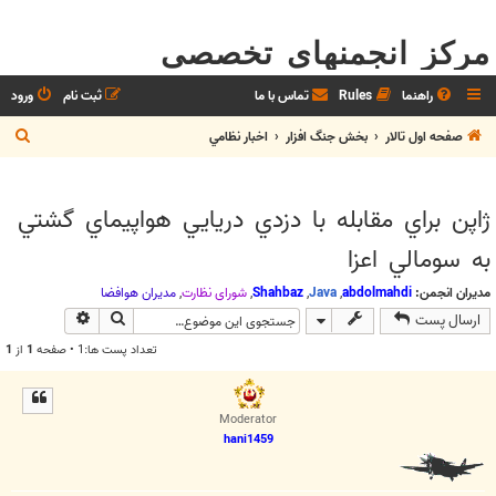
مرکز انجمنهای تخصصی
راهنما
Rules
تماس با ما
ثبت نام
ورود
ج
صفحه اول تالار
بخش جنگ افزار
اخبار نظامي
س
ت
ژاپن براي مقابله با دزدي دريايي هواپيماي گشتي
ج
به سومالي اعزا
و
مدیران انجمن:
abdolmahdi
,
Java
,
Shahbaz
,
شوراي نظارت
,
مديران هوافضا
جستجو
جستجوی پیش
ارسال پست
تعداد پست ها:1 • صفحه
1
از
1
Moderator
hani1459