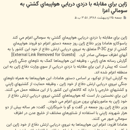
ژاپن براي مقابله با دزدي دريايي هواپيماي گشتي به
سومالي اعزا
پ
جمعه ۲۵ اردیبهشت ۱۳۸۸, ۳:۵۱ ب.ظ
س
ت
ژاپن براي مقابله با دزدي دريايي هواپيماي گشتي به سومالي اعزام مي کند
ياسوکازو هامادا وزير دفاع ژاپن روز جمعه دستور اعزام دو فروند هواپيماي
گشتي از نوع P-3C متعلق به نيروي دريايي ارتش دفاع از خود اين کشور را به
آبهاي اطراف سومالي صادر کرد.
[External Link Removed for Guests]
گزارش رسانه هاي ژاپني ، وظيفه اين هواپيماها کمک به ناوهاي جنگي ژاپني
است که پيش از اين براي مقابله با دزدي دريايي از سوي وزارت دفاع ژاپن به اين
منطقه اعزام شده اند.
به گزارش ايرنا از توکيو، بر اساس دستور هامادا، اين هواپيماها به همراه ناوهاي
جنگي نيروي دريايي ارتش دفاع از خود ژاپن ، وظيفه حمايت از کشتيهاي ژاپني
و کشتيهاي خارجي را دارد که کالاهاي اين کشور را از اين منطقه حمل مي کنند.
اين براي نخستين بار است که هواپيماهاي گشتي نيروي دريايي ارتش دفاع از
خود ژاپن به ماموريتهاي برون مرزي اعزام مي شوند.
وزير دفاع ژاپن روز جمعه در گفت و گو با خبرنگاران، گفت: هر ساله بيش از دو
هزار شهروند ژاپني با استفاده از شناورهاي مختلف از خليج عدن در اطراف
سومالي عبور مي کنند.
هامادا افزود: اعزام اين هواپيماها به نيروي دريايي ارتش دفاع از خود ژاپن اين