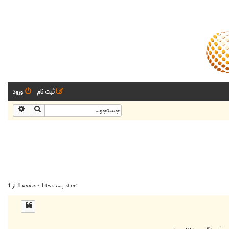
ثبت نام
ورود
جستجو
جستجو
تعداد پست ها:1 • صفحه
1
از
1