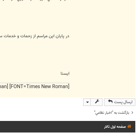
در پايان اين مراسم از زحمات و خدمات سر
ایسنا
[FONT=Times New Roman] [FONT=Times New Roman] و ایران را دوست میدارم
ارسال پست
بازگشت به “اخبار نظامي”
صفحه اول تالار