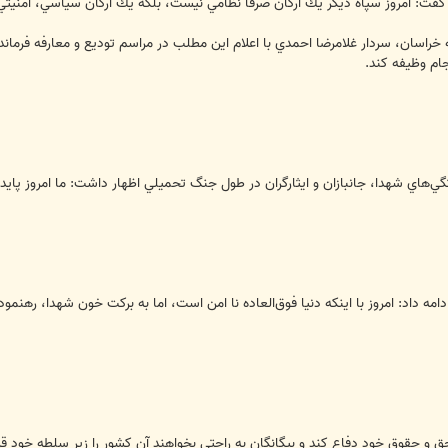
 گفت: امروز سپاه ديگر يك ارگان صرفا نظامي نيست، بلكه يك ارگان سياسي، امنيت
جام وظيفه كند.
گي‌هاي شهدا، جانبازان و ايثارگران در طول جنگ تحميلي اظهار داشت: ما امروز پاي
دامه داد: امروز با اينكه دنيا فوق‌العاده نا امن است، اما به بركت خون شهدا، ره
 حق و حقوق خود دفاع كند و بيگانگان به راحتي بخواهند آن كشور را زير سلطه خود