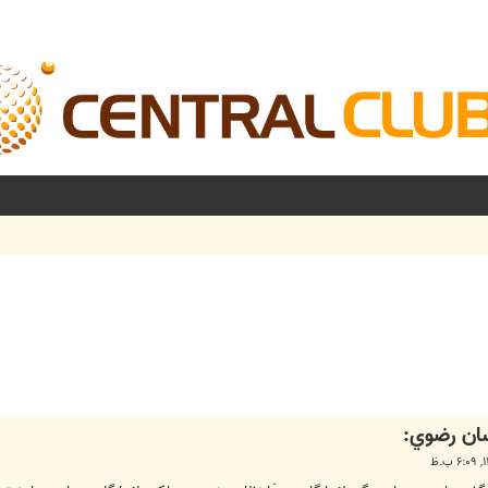
شرفته
سان رضوي: