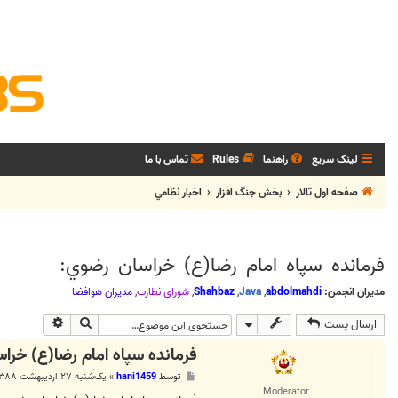
لینک سریع
راهنما
Rules
تماس با ما
صفحه اول تالار
بخش جنگ افزار
اخبار نظامي
فرمانده سپاه امام رضا(ع) خراسان رضوي:
مدیران انجمن:
abdolmahdi
,
Java
,
Shahbaz
,
شوراي نظارت
,
مديران هوافضا
جستجو
جستجوی پی
ارسال پست
فرمانده سپاه امام رضا(ع) خرا
پ
توسط
hani1459
»
یک‌شنبه ۲۷ اردیبهشت ۱۳۸۸, ۶:۰۹ ب.ظ
س
Moderator