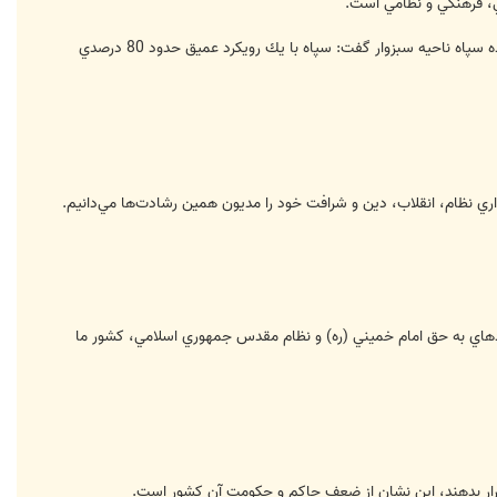
ي، فرهنگي و نظامي است.
به گزارش واحد دريافت خبر ايسنا - منطقه خراسان، سردار غلامرضا احمدي با اعلام اين مطلب در مراسم توديع و معارفه فرمانده سپاه ناحيه سبزوار گفت: سپاه با يك رويكرد عميق حدود 80 درصدي
داري نظام، انقلاب، دين و شرافت خود را مديون همين رشادت‌ها مي‌دانيم.
نمودهاي به حق امام خميني (ره) و نظام مقدس جمهوري اسلامي، كشور ما
 قرار بدهند، اين نشان از ضعف حاكم و حكومت آن كشور است.