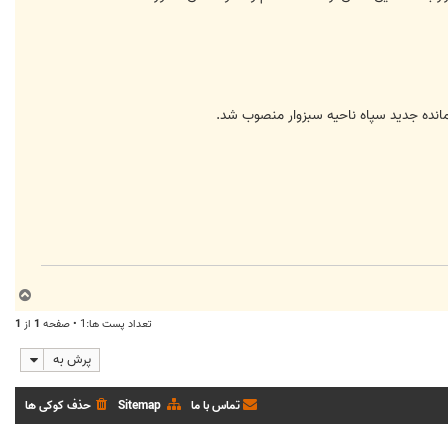
رمانده جديد سپاه ناحيه سبزوار منصوب شد.
ب
ا
تعداد پست ها:1 • صفحه
1
از
1
ل
ا
پرش به
تماس با ما
Sitemap
حذف کوکی ها