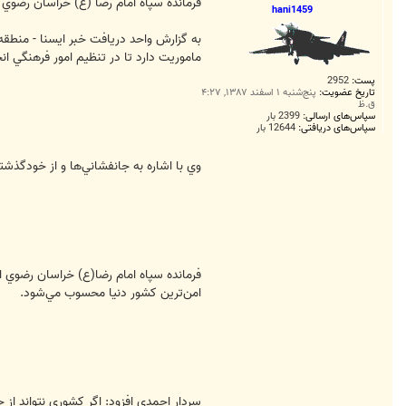
ت
فرمانده سپاه امام رضا (ع) خراسان رضوي
hani1459
ماموريت دارد تا در تنظيم امور فرهنگي ان
پست:
2952
تاریخ عضویت:
پنج‌شنبه ۱ اسفند ۱۳۸۷, ۴:۲۷
ق.ظ
سپاس‌های ارسالی:
2399 بار
سپاس‌های دریافتی:
12644 بار
وي با اشاره به جانفشاني‌ها و از خودگذشت
فرمانده سپاه امام رضا(ع) خراسان رضوي ا
امن‌ترين كشور دنيا محسوب مي‌شود.
سردار احمدي افزود: اگر كشوري نتواند از