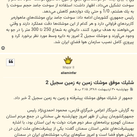
سوخت تشكيل مي‌داد، اظهار داشت: استفاده از سوخت جامد حجم سوخت را
به يك هشتم، 1/0 و حتي يك دوازدهم كاهش مي‌دهد.
رئيس جمهوري كشورمان ادامه داد: سوخت جامد براي موشك‌هاي ماهواره‌بر
كاربردهاي فراواني دارد و هر كدام از اين موشك‌ها دقت عملكرد دارند و وقتي
مي‌خواهند به هدف برخورد كنند، دايره‌اي به شعاع 250 تا 300 متر را در جو به
وجود مي‌آورند و موشك سجيل 2 امروز به دايره وسط مورد نظر برخورد كرد و
پيروزي كامل نصيب سازمان هوا فضاي ايران شد.
ب
ا
ل
ا
Major II
aliaminfar
شليك موفق موشك زمين به زمين سجيل 2
پ
چهارشنبه ۳۰ اردیبهشت ۱۳۸۸, ۲:۱۵ ب.ظ
س
ت
‌جمهور از شليك موفق موشك پيشرفته و زمين به زمين سجيل 2 خبر داد.
به گزارش خبرنگار اعزامي خبرگزاي فارس، محمود احمدي‌نژاد رئيس
جمهوركشورمان پيش از ظهر امروز چهارشنبه طي سخناني در جمع مردم استان
سمنان كهجزو برنامه‌هاي سفر دوم هيات دولت به اين استان بود، با اشاره
بهپيشرفت‌هاي علمي استان سمنان گفت: يكي از پيشرفت‌هاي ملت ايران در
بخش هواو فضا است و امروز سكوهاي پرتاب موشك‌هاي ايران در سمنان