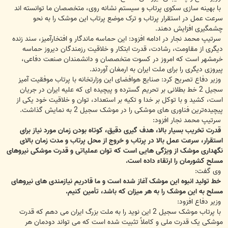
با بهینه ‌سازی سکوی پرتاب و سیستم نشانه ‌روی، متخصصان ما توانسته‌ اند
سرعت عمل در استقرار پرتاب و ترک موضع پرتاب این موشک را به نحو
چشمگیری افزایش دهند.
سرتیپ محمد نجار در ادامه افزود: این حماسه ماندگار و افتخارآمیز، سند زنده
دیگری از مقاومت، رشادت، قدرت ابتکار و خلاقیت رزمندگان دیروز حماسه
خرمشهر است که امروز در کسوت متخصصان و دانشمندان صنعت دفاعی،
پیروزی دیگری را برای ملت ایران به ارمغان آوردند.
وزیر دفاع تصریح کرد: صنایع هوافضای این وزارتخانه با پرتاب موفقیت‌ آمیز
سجیل 2 خط بطلانی بر تحریم گسترده و پیچیده ‌ای که علیه ایران در جریان
است، کشید و با توکل بر خدا و تکیه بر استعداد، توان و خلاقیت خود یکی از
پیچیده‌ترین فناوری‌ های موشکی را در موشک سجیل 2 به نمایش گذاشت.
سرتیپ محمد نجار افزود:
قدرت تخریب بسیار بالا، هدف ‌گیری دقیق، کوتاه بودن زمان مورد نیاز برای
استقرار، سرعت عمل بالا در پرتاب و خروج از محل پرتاب و مدت زمان بالای
نگهداری موشک از ویژگی‌ هایی است که توان عملیاتی و قدرت موشکی نیروهای
مسلح کشورمان را ارتقاء داده است.
وی گفت:
خط تولید انبوه این موشک آغاز شده است و ما قادریم نیازمندی های نیروهای
مسلح به این موشک را به هر میزان که باشد، تأمین کنیم.
وزیر دفاع افزود:
با پرتاب موشک سجیل 2 این نوید را به ملت بزرگ ایران می‌ دهم که قدرت
موشکی یک قدرت ملی و کاملاً تثبیت شده است که می تواند دودمان هر