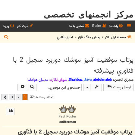
مرکز انجمنهای تخصصی
راهنما
Rules
تماس با ما
ثبت نام
ورود
ج
صفحه اول تالار
بخش جنگ افزار
اخبار نظامي
س
ت
پرتاب موفقيت آميز موشك دوربرد سجيل 2 با
ج
فنآوري پيشرفته
و
مدیران انجمن:
abdolmahdi
,
Java
,
Shahbaz
,
شوراي نظارت
,
مديران هوافضا
جستجو
جستجوی پیشر
ارسال پست
1
تعداد پست ها:32
3
2
بعدی
Fast Poster
snifferman
پرتاب موفقيت آميز موشك دوربرد سجيل 2 با فنآوري