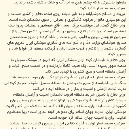
متجاوز بدسیرتی‌ را که چشم طمع به این آب و خاک داشته باشد، براندازد.
سرتیپ محمد نجار تاکید کرد:
نیروهای مسلح هوشیارانه و به طور شبانه ‌روزی آماده دفاع از کشور هستند و
این هوشیاری مانع از هرگونه غافلگیری و تعرض از سوی دشمنان شده است.
وزیر دفاع گفت: این موفقیت بزرگ، بسان فتح خرمشهر و عملیات پیروز بیت
‌المقدس است، چرا که در فتح خرمشهر، رزمندگان اسلام، دشمن بعثی را از
سرزمین عزیزمان بیرون و قلوب رهبر و ملت را شاد کردند و امروز متخصصان
صنایع هوافضای وزارت دفاع با فتح قله ‌های فناوری موشکی ایران تحریم های
گسترده دشمنان را ناکام و قلوب ملت ایران و فرمانده معظم کل قوا را شاد و
مسرور کردند.
وزیر دفاع خاطرنشان کرد: توان موشکی ایران که امروز در موشک سجیل به
منصه ظهور رسیده است، یک قدرت کاملاً بازدارنده و در خدمت صلح، ثبات و
آرامش منطقه است و هیچ کشوری را تهدید نمی ‌کند.
سرتیپ محمد نجار با بیان این ‌که قدرت بازدارندگی ایران موجب خواهد شد؛
جنگ های ناخواسته از سوی بدخواهان به منطقه تحمیل نشود، تصریح کرد: این
قدرت ثبات، آرامش و امنیت پایدار را در منطقه ایجاد می‌کند.
وزیر دفاع با تحلیل شرایط منطقه افزود: دشمنان امنیت و آرامش منطقه،
همواره تلاش کرده‌ اند قدرت موشکی و بازدارنده ایران را به عنوان خطری برای
کشورهای همسایه ایران، منطقه و جهان القاء کنند اما ما اعلام می ‌کنیم قدرت
موشکی ایران، قدرت جهان اسلام برای دفع هر گونه تجاوز است؛ زیرا معتقدیم
امنیت ایران با امنیت جهان اسلام گره خورده است.
سرتیپ محمد نجار توان و قدرت دفاعی ایران را مرهون توکل به خدا، هدایت