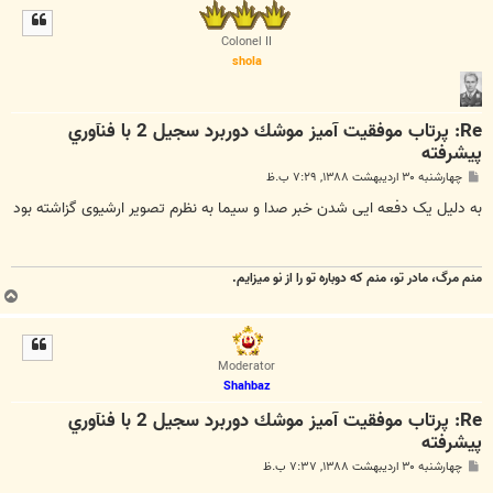
ل
ا
Colonel II
shola
Re: پرتاب موفقيت آميز موشك دوربرد سجيل 2 با فنآوري
پيشرفته
پ
چهارشنبه ۳۰ اردیبهشت ۱۳۸۸, ۷:۲۹ ب.ظ
س
ت
به دلیل یک دفعه ایی شدن خبر صدا و سیما به نظرم تصویر ارشیوی گزاشته بود
منم مرگ، مادر تو، منم که دوباره تو را از نو میزایم.
ب
ا
ل
ا
Moderator
Shahbaz
Re: پرتاب موفقيت آميز موشك دوربرد سجيل 2 با فنآوري
پيشرفته
پ
چهارشنبه ۳۰ اردیبهشت ۱۳۸۸, ۷:۳۷ ب.ظ
س