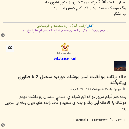
اخبار ساعت 2:00 پرتاب موشک رو از لانچر نشون داد
رنگ موشک سفید بود و فکر کنم دمش ابی بود
ب تشکر
"
قرآن"
(کلام خدا) ...راه سعادت و خوشبختی.
با عرض پوزش،دیگر در انجمن حضور ندارم،که به پیام ها پاسخ بدم.
ب
ا
ل
ا
Moderator
sokuteasemuni
Re: پرتاب موفقيت آميز موشك دوربرد سجيل 2 با فنآوري
پيشرفته
پ
چهارشنبه ۳۰ اردیبهشت ۱۳۸۸, ۲:۴۹ ب.ظ
س
ت
بنده هم فيلم مزبور رو كه آرم شبكه ي استاني سمنان رو داشت ديدم
موشك با كلاهك آبي رنگ و بدنه ي سفيد و فاقد زائده هاي ميان بدنه ي سجيل
بود
[External Link Removed for Guests]
ب