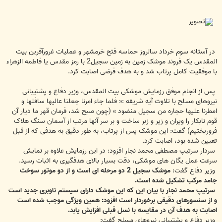
ت
در آستانه سوم خرداد سالروز حماسه فتح خرمشهر و عملیات غرورآفرین بیت
‌المقدس یک فروند موشک زمین به زمین سجیل2 با رمز مقدس یا فاطمه ‌الزهراء
با موفقیت کامل پرتاب شد و به هدف فرضی اصابت کرد.
پس از انجام موفق رزمایش موشکی بیت ‌المقدس، وزیر دفاع و پشتیبانی
نیروهای مسلح با تلاوت آیه شریفه :« فلما جاء امرنا جعلنا عالیها سافلها و
امطرنا علیها حجاره من سجیل منضود » (چون صبح شد، فرمان قهر ما دیار آن
قوم نابکار را ویران و زیر و زبر ساخت و بر سر آنها مرتب از آسمان سنگ هلاک
فروریختیم) گفت: این موشک پس از پرتاب، به طور دقیق به هدفی که از قبل
تعیین شده بود، اصابت کرد.
سردار سرتیپ مصطفی محمد نجار افزود: در این رزمایش علاوه بر نمایش
سرعت عمل یگان های موشکی، دقت بسیار بالای هدفگیری به اثبات رسید.
وزیر دفاع گفت:
موشک سجیل 2 دو مرحله ‌ای است و از دو موتور سوخت
جامد مرکب تشکیل شده است.
سرتیپ محمد نجار با بیان این که این موشک دارای سیستم ناوبری جدید است
و از سنسورهای دقیقی برخوردار است افزود: همین ویژگی موجب شده است
اصابت به هدف آن در مقایسه با نسل قبلی افزایش یابد.
وزیر دفاع و پشتیبانی نیروهای مسلح گفت: