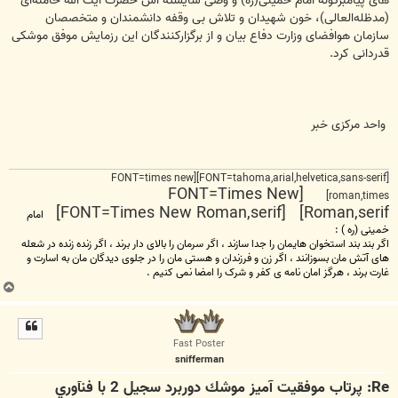
های پیامبرگونه امام خمینی(ره) و وصی شایسته ‌اش حضرت آیت‌ الله خامنه‌ای
(مدظله‌العالی)، خون شهیدان و تلاش بی ‌وقفه دانشمندان و متخصصان
سازمان هوافضای وزارت دفاع بیان و از برگزارکنندگان این رزمایش موفق موشکی
قدردانی کرد.
واحد مرکزی خبر
[FONT=tahoma,arial,helvetica,sans-serif][FONT=times new
[FONT=Times New
roman,times]
Roman,serif] [FONT=Times New Roman,serif]
امام
خمینی (ره ) :
اگر بند بند استخوان هایمان را جدا سازند ، اگر سرمان را بالای دار برند ، اگر زنده زنده در شعله
های آتش مان بسوزانند ، اگر زن و فرزندان و هستی مان را در جلوی دیدگان مان به اسارت و
غارت برند ، هرگز امان نامه ی کفر و شرک را امضا نمی کنیم .
ب
ا
ل
ا
Fast Poster
snifferman
Re: پرتاب موفقيت آميز موشك دوربرد سجيل 2 با فنآوري