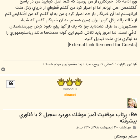
وي ادامه داد: خبرنگاري از من پرسيد كه شما اهل كجاييد من در پاسخ
گكفتممن اهل ايرانم اما او اصرار كرد من گفتم قطره‌اي از درياي زلال ملت
ايرانهستم اما آن خبرنگار باز هم اصرار كرد و من به او گفتم كه من افتخارمي‌كنم
از خاك پاك زلال كوير ايران زمين هستم. به آن خبرنگار گفتم كه شمابا
همشهريان ما طرف نشده‌ايد چرا كه يك از آنها براي نابود كردن چهرهدشمنان
كافي است. لذا امروز بايد تلاش كنيم اين گونه سمت‌ها مانند رياستجمهوري را
به نوكري براي ملت تبديل كنيم.
[External Link Removed for Guests]
ناپلئون بناپارت : کساني که روح ناميد دارند مقصرترين مردم هستند.
ب
ا
ل
ا
Colonel II
sinaset
Re: پرتاب موفقيت آميز موشك دوربرد سجيل 2 با فنآوري
پيشرفته
پ
چهارشنبه ۳۰ اردیبهشت ۱۳۸۸, ۲:۳۰ ب.ظ
س
ت
سلام دوستان