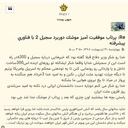
ا
ل
ا
Major I
میهن پرست
Re: پرتاب موفقيت آميز موشك دوربرد سجيل 2 با فنآوري
پيشرفته
پ
چهارشنبه ۳۰ اردیبهشت ۱۳۸۸, ۳:۵۰ ب.ظ
س
ت
خدا رو شکر وزیر دفاع قبلا گفته بود که خبرهایی درباره سجیل و s300در راه
است این از سجیلش خدایا واقعا شکر ایشالله تو روزهای اینده اس300ساخت
داخل و یا وارداتی رو رونمایی کنن تا یه تودهنی محکم به اسرییل وامریکا بزنیم
تا دیگه جرئت تهدید ملت ایران ر نکنن و به امید خدا 3خرداد هم جنگنده به
پرواز در میاد تا یخ نیروی هوایی ما بشکنه
خدا رو شکر می کنم دوباره دست دانشمندان ایرانی درد نکنه به امید سربلندی
روز افزون ملت ایران
راستی بچه ها ببخشید اون چتری که بعد ز پرتاب از موشک جدا شد چی بود
شاید سالهای سال باشد که اتش امپراطوری پارس خاکستر شده باشد.اما روزی فرا خواهد رسید
که ز خاکستر ها ققنوس برخیزد و ان هنگام اتش سالهای سال سکوت مردم ایران زبانه خواهد
کشید و بار دیگر مردمی از سرزمین پارس از شرق تا چین واز غرب تا دروازه های روم حکمرانی
میکنند و تمام دشمنان این مرز وبوم در اتش قهر ایران خواهند سوخت.ان روز نزدیک است...
ب