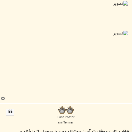
ب
ا
ل
ا
Fast Poster
snifferman
Re: پرتاب موفقيت آميز موشك دوربرد سجيل 2 با فنآوري