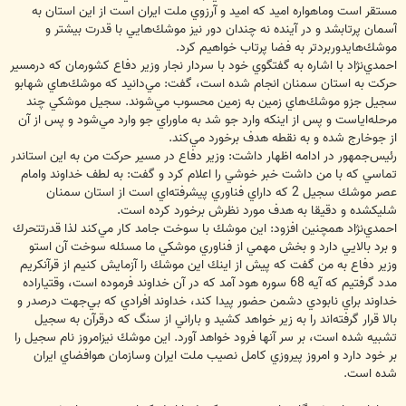
مستقر است وماهواره اميد كه اميد و آرزوي ملت ايران است از اين استان به
آسمان پرتابشد و در آينده نه چندان دور نيز موشك‌هايي با قدرت بيشتر و
موشك‌هايدوربردتر به فضا پرتاب خواهيم كرد.
احمدي‌نژاد با اشاره به گفتگوي خود با سردار نجار وزير دفاع كشورمان كه درمسير
حركت به استان سمنان انجام شده است، گفت:‌ مي‌دانيد كه موشك‌هاي شهابو
سجيل جزو موشك‌هاي زمين به زمين محسوب مي‌شوند. سجيل موشكي چند
مرحله‌اياست و پس از اينكه وارد جو شد به ماوراي جو وارد مي‌شود و پس از آن
از جوخارج شده و به نقطه هدف برخورد مي‌كند.
رئيس‌جمهور در ادامه اظهار داشت: وزير دفاع در مسير حركت من به اين استاندر
تماسي كه با من داشت خبر خوشي را اعلام كرد و گفت: به لطف خداوند وامام
عصر موشك سجيل 2 كه داراي فناوري پيشرفته‌اي است از استان سمنان
شليكشده و دقيقا به هدف مورد نظرش برخورد كرده است.
احمدي‌نژاد همچنين افزود: ‌اين موشك با سوخت جامد كار مي‌كند لذا قدرتتحرك
و برد بالايي دارد و بخش مهمي از فناوري موشكي ما مسئله سوخت آن استو
وزير دفاع به من گفت كه پيش از اينك اين موشك را آزمايش كنيم از قرآنكريم
مدد گرفتيم كه آيه 68 سوره هود آمد كه در آن خداوند فرموده است، وقتياراده
خداوند براي نابودي دشمن حضور پيدا كند، خداوند افرادي كه بي‌جهت درصدر و
بالا قرار گرفته‌اند را به زير خواهد كشيد و باراني از سنگ كه درقرآن به سجيل
تشبيه شده است، بر سر آنها فرود خواهد آورد. اين موشك نيزامروز نام سجيل را
بر خود دارد و امروز پيروزي كامل نصيب ملت ايران وسازمان هوافضاي ايران
شده است.