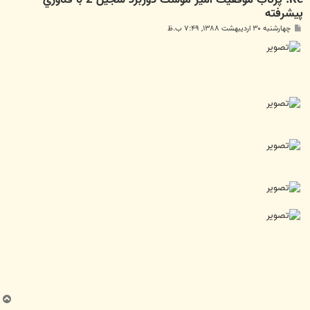
پيشرفته
پ
چهارشنبه ۳۰ اردیبهشت ۱۳۸۸, ۷:۴۹ ب.ظ
س
ت
ب