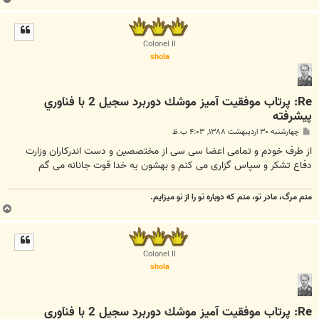
ا
ل
ا
Colonel II
shola
Re: پرتاب موفقيت آميز موشك دوربرد سجيل 2 با فنآوري
پيشرفته
پ
چهارشنبه ۳۰ اردیبهشت ۱۳۸۸, ۴:۰۳ ب.ظ
س
ت
از طرف خودم و تمامی اعضا سی سی از مختصصین و دست اندرکاران وزارت
دفاع تشکر و سپاس گزاری می کنم و بهشون یه خدا قوت جانانه می گم
منم مرگ، مادر تو، منم که دوباره تو را از نو میزایم.
ب
ا
ل
ا
Colonel II
shola
Re: پرتاب موفقيت آميز موشك دوربرد سجيل 2 با فنآوري