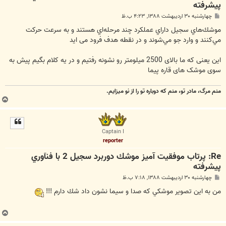
پيشرفته
پ
چهارشنبه ۳۰ اردیبهشت ۱۳۸۸, ۴:۲۳ ب.ظ
س
ت
موشك‌هاي سجيل داراي عملكرد چند مرحله‌اي هستند و به سرعت حركت
مي‌كنند و وارد جو مي‌شوند و در نقطه هدف فرود می اید
این یعنی که ما بالای 2500 میلومتر رو نشونه رفتیم و در یه کلام بگیم پیش به
سوی موشک های قاره پیما
منم مرگ، مادر تو، منم که دوباره تو را از نو میزایم.
ب
ا
ل
ا
Captain I
reporter
Re: پرتاب موفقيت آميز موشك دوربرد سجيل 2 با فنآوري
پيشرفته
پ
چهارشنبه ۳۰ اردیبهشت ۱۳۸۸, ۷:۱۸ ب.ظ
س
ت
من به اين تصوير موشكي كه صدا و سيما نشون داد شك دارم !!!
ب
ا