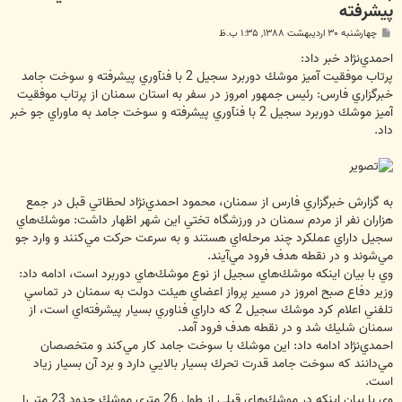
پيشرفته
پ
چهارشنبه ۳۰ اردیبهشت ۱۳۸۸, ۱:۳۵ ب.ظ
س
ت
احمدي‌نژاد خبر داد:
پرتاب موفقيت آميز موشك دوربرد سجيل 2 با فنآوري پيشرفته و سوخت جامد
خبرگزاري فارس: رئيس جمهور‌ امروز در سفر به استان سمنان از پرتاب موفقيت
آميز موشك دوربرد سجيل 2 با فنآوري پيشرفته و سوخت جامد به ماورا‌ي جو خبر
داد.
به گزارش خبرگزاري فارس از سمنان، محمود احمدي‌نژاد لحظاتي قبل در جمع
هزاران نفر از مردم سمنان در ورزشگاه تختي اين شهر اظهار داشت: موشك‌هاي
سجيل داراي عملكرد چند مرحله‌اي هستند و به سرعت حركت مي‌كنند و وارد جو
مي‌شوند و در نقطه هدف فرود مي‌آيند.
وي با بيان اينكه موشك‌هاي سجيل از نوع موشك‌هاي دوربرد است، ادامه داد:
وزير دفاع صبح امروز در مسير پرواز اعضاي هيئت دولت به سمنان در تماسي
تلفني اعلام كرد موشك سجيل 2 كه داراي فناوري بسيار پيشرفته‌اي است، از
سمنان شليك شد و در نقطه هدف فرود آمد.
احمدي‌نژاد ادامه داد: اين موشك با سوخت جامد كار مي‌كند و متخصصان
مي‌دانند كه سوخت جامد قدرت تحرك بسيار بالايي دارد و برد آن بسيار زياد
است.
وي با بيان اينكه در موشك‌هاي قبلي از طول 26 متري موشك حدود 23 متر را