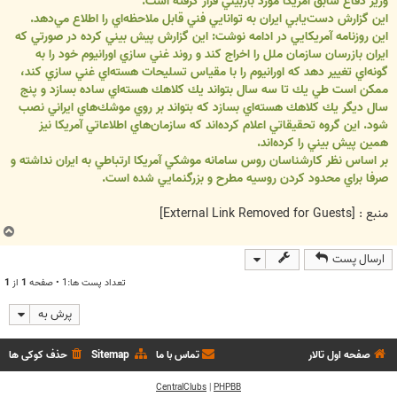
وزير دفاع سابق آمريكا مورد بازبيني قرار گرفته است.
اين گزارش دست‌يابي ايران به توانايي فني قابل ملاحظه‌اي را اطلاع مي‌دهد.
اين روزنامه آمريكايي در ادامه نوشت: اين گزارش پيش بيني كرده در صورتي كه
ايران بازرسان سازمان ملل را اخراج كند و روند غني سازي اورانيوم خود را به
گونه‌اي تغيير دهد كه اورانيوم را با مقياس تسليحات هسته‌اي غني سازي كند،
ممكن است طي يك تا سه سال بتواند يك كلاهك هسته‌اي ساده بسازد و پنج
سال ديگر يك كلاهك هسته‌اي بسازد كه بتواند بر روي موشك‌هاي ايراني نصب
شود. اين گروه تحقيقاتي اعلام كرده‌اند كه سازمان‌هاي اطلاعاتي آمريكا نيز
همين پيش بيني را كرده‌اند.
بر اساس نظر كارشناسان روس سامانه موشكي آمريكا ارتباطي به ايران نداشته و
صرفا براي محدود كردن روسيه مطرح و بزرگنمايي شده است.
منبع :
[External Link Removed for Guests]
ب
ا
ارسال پست
ل
ا
تعداد پست ها:1 • صفحه
1
از
1
پرش به
صفحه اول تالار
تماس با ما
Sitemap
حذف کوکی ها
CentralClubs
|
PHPBB