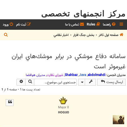
مرکز انجمنهای تخصصی
راهنما
Rules
تماس با ما
ثبت نام
ورود
ج
صفحه اول تالار
بخش جنگ افزار
اخبار نظامي
س
ت
سامانه دفاع موشكي در برابر موشك‌هاي ايران
ج
غيرموثر است
و
مدیران انجمن:
abdolmahdi
,
Java
,
Shahbaz
,
شوراي نظارت
,
مديران هوافضا
جستجو
جستجوی پیش
ارسال پست
تعداد پست ها:1 • صفحه
1
از
1
Major II
HOGUO