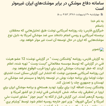
سامانه دفاع موشكي در برابر موشك‌هاي ايران غيرموثر
است
پ
چهارشنبه ۳۰ اردیبهشت ۱۳۸۸, ۴:۵۲ ب.ظ
س
ت
به نام خدا
باسلام
خبرگزاري فارس: يك روزنامه آمريكايي نوشت طبق تحليل‌هايي كه محققان
برجسته آمريكايي و روسي انجام داده‌اند سپر ضد موشكي آمريكا به دليل نوع
موشك‌‌هايي كه ايران در حال توسعه آن است غير موثر خواهد بود.
به گزارش فارس، روزنامه "واشنگتن پست " در گزارشي نوشت: 12 عضو هيئت
فني در گزارشي كه توسط موسسه مطالعاتي "ايست وست " تهيه شده، اعلام
كردند كه خطر تهديدات موشكي ايران براي اروپا قريب الوقوع نخواهد بود.
اين روزنامه آمريكايي همچنين نوشت كه انتشار اين گزارش ممكن است اشتياق
دولت اوباما براي برنامه دولت بوش در توسعه رادارها و سيستم ضد موشكي در
لهستان و جمهوري چك را تعديل كند.
واشنگتن پست اضافه كرد: براي برآورد تهديد هسته‌اي و برنامه موشكي ايران براي
اروپا در تحقيقي يك ساله، شش كارشناس فني ارشد از دو كشور آمريكا و
روسيه گردهم آمدند. اين گزارش قبل از آنكه به "جيمز جونز " مشاور امنيت ملي
آمريكا و "سرگي لاوروف " وزير امور خارجه روسيه اعلام شود توسط "ويليام پري "