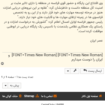
وی افتتاح این پایگاه و حضور قوی فرانسه در منطقه را دارای تاثیر مثبت بر
امنیت کل منطقه دانست و خاطرنشان کرد: "علاوه بر این نیروهای دریایی امارات
هنوز در مرحله توسعه مهارت های خود قرار دارند و از این رو به تخصص
فرانسوی ها در زمینه ارتقای مهارت ها و قابلیت های خود نیاز دارند."
رئیس جمهور فرانسه اوایل امسال اعلام کرد: "کشورش به درخواست امارات و در
راستای یک همکاری نظامی بلندمدت با تاسیس یک پایگاه دریایی در ابوظبی
موافقت کرده است."
عصر ایران
[FONT=Times New Roman] [FONT=Times New Roman] و
ایران را دوست میدارم
ب
ا
ارسال پست
ل
ا
تعداد پست ها:1 • صفحه
1
از
1
پرش به
صفحه اول تالار
تماس با ما
Sitemap
حذف کوکی ها
CentralClubs
|
PHPBB