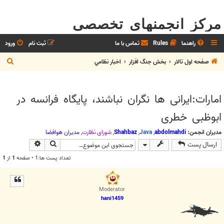
مرکز انجمنهای تخصصی
راهنما
Rules
تماس با ما
ثبت نام
ورود
ج
صفحه اول تالار
بخش جنگ افزار
اخبار نظامي
س
ت
امارات:ایرانی ها نگران نباشند، پایگاه فرانسه در
ج
ابوظبی خطری
و
مدیران انجمن:
abdolmahdi
,
Java
,
Shahbaz
,
شوراي نظارت
,
مديران هوافضا
جستجو
جستجوی پیش
ارسال پست
تعداد پست ها:1 • صفحه
1
از
1
Moderator
hani1459