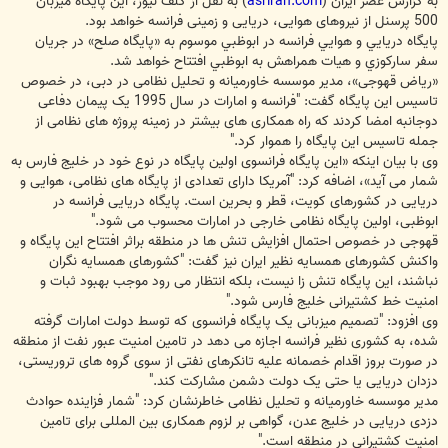
به گزارش عصر ایران (
asriran.com
) به نقل از گلف نیوز، این پایگاه میزبان
500 پرسنل از نیروهای هوایی، دریایی و زمینی فرانسه خواهد بود.
پايگاه دريايي و هوايي فرانسه در ابوظبي موسوم به «پايگاه صلح» در جريان
سفر ساركوزي و هيات همراهش به ابوظبي افتتاح خواهد شد.
«ریاض قهوجی»، مدیر موسسه خاورمیانه و تحلیل نظامی در دبی، در خصوص
تاسیس این پایگاه گفت: "فرانسه و امارات در سال 1995 یک پیمان دفاعی
دوجانبه امضا کردند که راه همکاری های بیشتر در زمینه پروژه های نظامی از
جمله تاسیس این پایگاه را هموار کرد."
وی با بیان اینکه «این پایگاه فرانسوی اولین پایگاه در نوع خود در خلیج فارس به
شمار می آید»، اضافه کرد: "آمریکا دارای تعدادی از پایگاه های نظامی، هوایی و
دریایی در کشورهای کویت، قطر و بحرین است. پایگاه دریایی فرانسه در
ابوظبی، اولین پایگاه نظامی خارجی در امارات محسوب می شود."
قهوجی در خصوص احتمال افزایش تنش ها در منطقه براثر افتتاح این پایگاه و
واکنش کشورهای همسایه نظیر ایران نیز گفت: "کشورهای همسایه نگران
نباشند، این پایگاه تنش زا نیست، بلکه انتظار می رود موجب بهبود ثبات و
امنیت خط کشتیرانی خلیج فارس شود."
وی افزود: "تصمیم میزبانی یک پایگاه فرانسوی که توسط دولت امارات گرفته
شده، به کشوری نظیر فرانسه اجازه می دهد در تامین امنیت عبور نفت از منطقه
در صورت بروز اقدام خصمانه علیه تانکرهای نفتی از سوی گروه های تروریستی،
دزدان دریایی یا حتی یک دولت دشمن مشارکت کند."
مدیر موسسه خاورمیانه و تحلیل نظامی خاطرنشان کرد: "شمار فزاینده حوادث
دزدی دریایی در خلیج عدن، گواهی بر لزوم همکاری بین المللی برای تامین
امنیت کشتیرانی در منطقه است."