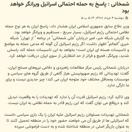
شمخانی : پاسخ به حمله احتمالی اسرائیل ویرانگر خواهد
بود
پ
دوشنبه ۴ خرداد ۱۳۸۸, ۵:۱۳ ب.ظ
س
ت
وزیر دفاع سابق جمهوری اسلامی ایران هشدار داد، پاسخ ایران به هر نوع حمله
نظامی احتمالی رژیم اسرائیل، بسیار سریع ، مستقیم و ویرانگر خواهد بود.
به گزارش شبكه خبر، امیر دریابان "علی شمخانی" در برنامه " از تهران" شبکه
خبری "العالم" اظهار داشت: اگر رژیم اسرائیل آن گونه که مدعی حمله به مواضع
و تاسیسات هسته ای ایران است؛ بخواهد به این تاسیسات حمله کند پاسخی
شدید، ویرانگر، فجیع و فراتر از حد انتظارش از سوی ایران دریافت خواهد کرد.
دریابان شمخانی رئیس مرکز مطالعات راهبردی و دفاعی نیروهای مسلح ایران،
گفت: تهدیداتی که رژیم صهیونیستی هراز گاهی از طریق گروه های سیاسی و
موسسات ومحافل مختلف خود متوجه ایران می کند؛ چیز جدیدی نیست و برای
ما تازگی ندارد.
وی تاکید کرد: رژیم اسرائیل قدرت آن را ندارد که تهدیدات را به واقعیت تبدیل
کند و درواقع می توان گفت که این رژیم قادر به حمله نظامی به ایران نیست.
شمخانی تهدیدات مسئولان رژیم اسرائیل علیه ایران را یک بازی سیاسی دانست
که اسرائیلی ها از طریق آن می خواهند حضور خود را در منطقه تحمیل کنند تا
به عنوان بازیگر اصلی در منطقه شناخته شده و به دست فراموشی سپرده