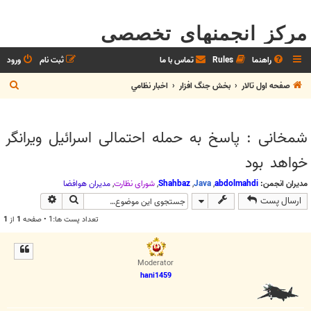
مرکز انجمنهای تخصصی
راهنما
Rules
تماس با ما
ثبت نام
ورود
ج
صفحه اول تالار
بخش جنگ افزار
اخبار نظامي
س
ت
شمخانی : پاسخ به حمله احتمالی اسرائیل ویرانگر
ج
خواهد بود
و
مدیران انجمن:
abdolmahdi
,
Java
,
Shahbaz
,
شوراي نظارت
,
مديران هوافضا
جستجو
جستجوی پیش
ارسال پست
تعداد پست ها:1 • صفحه
1
از
1
Moderator
hani1459