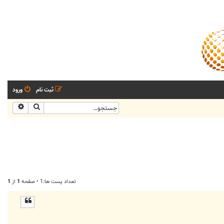
ثبت نام
ورود
جستجو
جستجو
تعداد پست ها:1 • صفحه
1
از
1