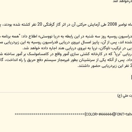
درخواهد آمد
زیردریایی اتمی "نـِرپا" (طرح 971) که در ماه ن
راسیون روسیه روز سه شنبه در این رابطه به «ریا نووستی» اطلاع داد: "همه برنامه ه
 شده اند، پس از آن، پاییز امسال نیروی دریایی فدراسیون روسیه به این زیردریایی م
یی در ترکیب ناوگان، نرپا به نیروی دریایی هند اجاره داده خواهد شد.
ت علي (ع)