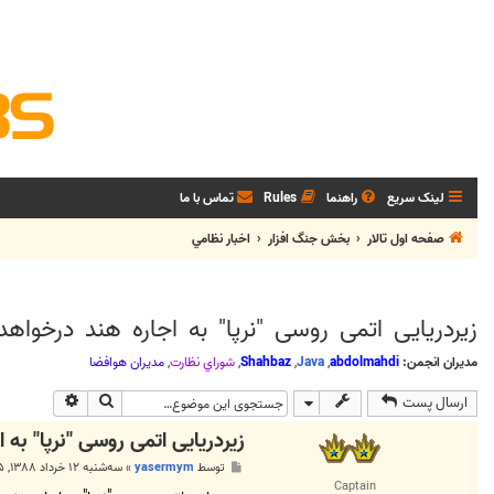
لینک سریع
راهنما
Rules
تماس با ما
صفحه اول تالار
بخش جنگ افزار
اخبار نظامي
زیردریایی اتمی روسی "نرپا" به اجاره هند درخواهد
مدیران انجمن:
abdolmahdi
,
Java
,
Shahbaz
,
شوراي نظارت
,
مديران هوافضا
جستجو
جستجوی پی
ارسال پست
زیردریایی اتمی روسی "نرپا" به 
پ
توسط
yasermym
»
سه‌شنبه ۱۲ خرداد ۱۳۸۸, ۱۲:۳۵ ب.ظ
س
Captain