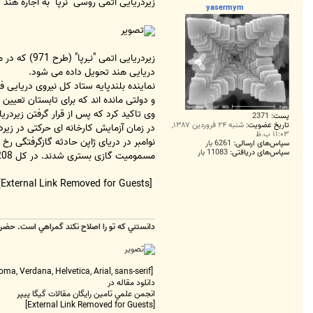
ت
زیردریایی اتمی روسی "نرپا" به اجاره هند 
yasermym
دریایی هند تحویل داده می شود.
نماینده بلندپایه ستاد کل نیروی دریایی فد
و دولتی مانده اند که برای تابستان تعیین
وی تاکید کرد که پس از قرار گرفتن زیردریا
پست:
2371
تاریخ عضویت:
شنبه ۲۴ فروردین ۱۳۸۷,
۱۱:۰۳ ب.ظ
سپاس‌های ارسالی:
6261 بار
سپاس‌های دریافتی:
11083 بار
مسمومیت گازی بستری شدند. در کل 208 نفر این زیردریایی حضور داشتند.
[External Link Removed for Guests]
دانستني که تو را اصلاح نکند گمراهي است. حضر
[FONT=tahoma, Verdana, Helvetica, Arial, sans-serif][COLOR=#444444]==================================
دانلود مقاله در
انجمن علمي تامين رايگان مقالات گيگا پيپر
[External Link Removed for Guests]