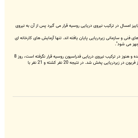
وامبر 2008 طی آزمایش حرکتی آن در اثر گاز گرفتگی 20 نفر کشته شده بودند، پاییز امسال در ترکیب نیروی دریایی روسیه قرار می گیرد پس از آن به نیروی
ای فنی و سازمانی زیردریایی پایان یافته اند. تنها آزمایش های کارخانه ای
جهز می شود".
در زمان آزمایش کارخانه ای حرکتی در زیردریایی "نرپا" که در کارخانه کشتی سازی آمور واقع در کامسامولسک بر آمور ساخته شده و هنوز در ترکیب نیروی دریایی فدراسیون روسیه قرار نگرفته است، روز 8
نوامبر در دریای ژاپن حادثه گازگرفتگی رخ داد. پس از آنکه یکی از سرنشینان بطور غیرمجاز سیستم دفع حریق را راه انداخت، گاز فریون در زیردریایی پخش شد. در نتیجه 20 نفر کشته و 21 نفر با