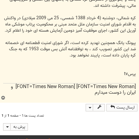
مالی، پیشرفت داشته اند.
کره شمالی، دوشنبه (4 خرداد 1388 شمسی، 25 می 2009 میلادی) در واکنش
به اقدام شورای امنیت سازمان ملل متحد مبنی بر محکومیت پرتاب موشکی ماه
آوریل این کشور، اجرای موفقیت آمیز دومین آزمایش هسته ای خود را اعلام کرد.
پیونگ یانگ همچنین تهدید کرده است، اگر شورای امنیت قطعنامه ای خصمانه
ضد این کشور تصویب کند ، به توافقنامه آتش بس موقت 1953 که به جنگ
کره پایان داده است، پایبند نخواهد بود.
پرسtv
[FONT=Times New Roman] [FONT=Times New Roman] و
ایران را دوست میدارم
ب
ا
ارسال پست
ل
ا
تعداد پست ها:1 • صفحه
1
از
1
پرش به