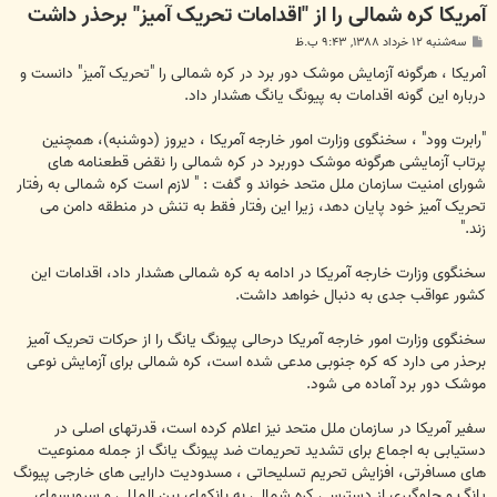
آمریکا کره شمالی را از "اقدامات تحریک آمیز" برحذر داشت
پ
سه‌شنبه ۱۲ خرداد ۱۳۸۸, ۹:۴۳ ب.ظ
س
ت
آمریکا ، هرگونه آزمایش موشک دور برد در کره شمالی را "تحریک آمیز" دانست و
درباره این گونه اقدامات به پیونگ یانگ هشدار داد.
"رابرت وود" ، سخنگوی وزارت امور خارجه آمریکا ، دیروز (دوشنبه)، همچنین
پرتاب آزمایشی هرگونه موشک دوربرد در کره شمالی را نقض قطعنامه های
شورای امنیت سازمان ملل متحد خواند و گفت : " لازم است کره شمالی به رفتار
تحریک آمیز خود پایان دهد، زیرا این رفتار فقط به تنش در منطقه دامن می
زند."
سخنگوی وزارت خارجه آمریکا در ادامه به کره شمالی هشدار داد، اقدامات این
کشور عواقب جدی به دنبال خواهد داشت.
سخنگوی وزارت امور خارجه آمریکا درحالی پیونگ یانگ را از حرکات تحریک آمیز
برحذر می دارد که کره جنوبی مدعی شده است، کره شمالی برای آزمایش نوعی
موشک دور برد آماده می شود.
سفیر آمریکا در سازمان ملل متحد نیز اعلام کرده است، قدرتهای اصلی در
دستیابی به اجماع برای تشدید تحریمات ضد پیونگ یانگ از جمله ممنوعیت
های مسافرتی، افزایش تحریم تسلیحاتی ، مسدودیت دارایی های خارجی پیونگ
یانگ و جلوگیری از دسترسی کره شمالی به بانکهای بین المللی و سرویسهای