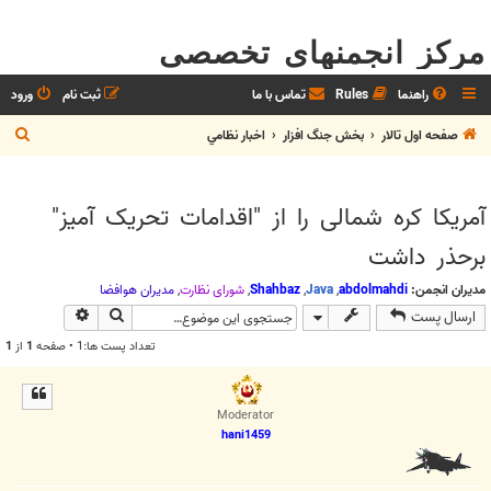
مرکز انجمنهای تخصصی
راهنما
Rules
تماس با ما
ثبت نام
ورود
ج
صفحه اول تالار
بخش جنگ افزار
اخبار نظامي
س
ت
آمریکا کره شمالی را از "اقدامات تحریک آمیز"
ج
برحذر داشت
و
مدیران انجمن:
abdolmahdi
,
Java
,
Shahbaz
,
شوراي نظارت
,
مديران هوافضا
جستجو
جستجوی پیش
ارسال پست
تعداد پست ها:1 • صفحه
1
از
1
Moderator
hani1459